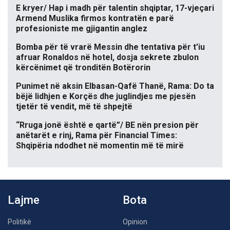
E kryer/ Hap i madh për talentin shqiptar, 17-vjeçari
Armend Muslika firmos kontratën e parë
profesioniste me gjigantin anglez
Bomba për të vrarë Messin dhe tentativa për t’iu
afruar Ronaldos në hotel, dosja sekrete zbulon
kërcënimet që tronditën Botërorin
Punimet në aksin Elbasan-Qafë Thanë, Rama: Do ta
bëjë lidhjen e Korçës dhe juglindjes me pjesën
tjetër të vendit, më të shpejtë
“Rruga jonë është e qartë”/ BE nën presion për
anëtarët e rinj, Rama për Financial Times:
Shqipëria ndodhet në momentin më të mirë
Lajme
Bota
Politikë
Opinion