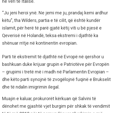
në veri të Italisë.
“Ju jeni heroi ynë. Ne jemi me ju, prandaj kemi ardhur
këtu”, tha Wilders, partia e të cilit, që është kundër
islamit, për herë të parë gjatë këtij viti u bë pjesë e
Qeverisë në Holandë, teksa ekstremi i djathtë ka
shënuar rritje në kontinentin evropian.
Parti të ekstremit të djathtë në Evropë në qershor u
bashkuan duke krijuar grupin e Patriotëve për Evropën
– grupimi i tretë më i madh në Parlamentin Evropian –
dhe këto parti synojnë të zvogëlojnë fuqinë e Brukselit
dhe të ndalin imigrimin ilegal.
Muajin e kaluar, prokurorët kërkuan që Salvini të
dënohet me gjashtë vjet burgim për shkak të vendimit