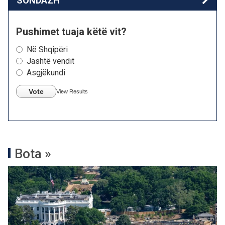
SONDAZH
Pushimet tuaja këtë vit?
Në Shqipëri
Jashtë vendit
Asgjëkundi
Vote
View Results
Bota »