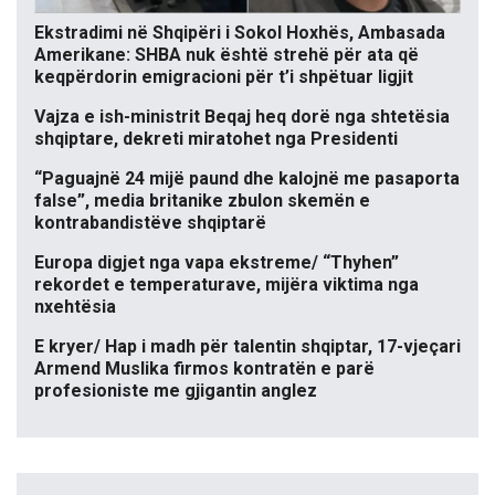
Ekstradimi në Shqipëri i Sokol Hoxhës, Ambasada
Amerikane: SHBA nuk është strehë për ata që
keqpërdorin emigracioni për t’i shpëtuar ligjit
Vajza e ish-ministrit Beqaj heq dorë nga shtetësia
shqiptare, dekreti miratohet nga Presidenti
“Paguajnë 24 mijë paund dhe kalojnë me pasaporta
false”, media britanike zbulon skemën e
kontrabandistëve shqiptarë
Europa digjet nga vapa ekstreme/ “Thyhen”
rekordet e temperaturave, mijëra viktima nga
nxehtësia
E kryer/ Hap i madh për talentin shqiptar, 17-vjeçari
Armend Muslika firmos kontratën e parë
profesioniste me gjigantin anglez