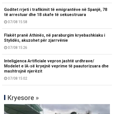
Goditet rrjeti i trafikimit të emigrantëve në Spanjë, 78
të arrestuar dhe 18 skafe të sekuestruara
07/08 15:58
Flakët pranë Athinës, në paraburgim kryebashkiaku i
Stylidës, akuzohet për zjarrvënie
07/08 15:26
Inteligjenca Artificiale vepron jashtë urdhrave/
Modelet e IA-së kryejnë veprime të paautorizuara dhe
mashtrojnë njerëzit
07/08 15:02
Kryesore »