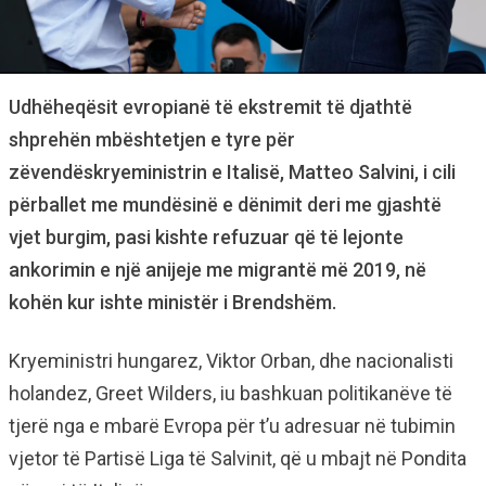
Udhëheqësit evropianë të ekstremit të djathtë
shprehën mbështetjen e tyre për
zëvendëskryeministrin e Italisë, Matteo Salvini, i cili
përballet me mundësinë e dënimit deri me gjashtë
vjet burgim, pasi kishte refuzuar që të lejonte
ankorimin e një anijeje me migrantë më 2019, në
kohën kur ishte ministër i Brendshëm.
Kryeministri hungarez, Viktor Orban, dhe nacionalisti
holandez, Greet Wilders, iu bashkuan politikanëve të
tjerë nga e mbarë Evropa për t’u adresuar në tubimin
vjetor të Partisë Liga të Salvinit, që u mbajt në Pondita