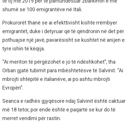
të tij më 2019 për të pamundësuar zbarkimin e më
shumë se 100 emigrantëve në Itali.
Prokurorët thanë se ai efekttivisht kishte rrëmbyer
emigrantët, duke i detyruar që të qëndronin në det për
pothuajse një javë, pavarësisht se kushtet në anijen e
tyre ishin të këqija.
“Ai meriton të përgëzohet e jo të ndëshkohet”, tha
Orban gjatë tubimit para mbështetësve të Salvinit. “Ai
mbrojti shtëpitë e italianëve, ai po ashtu mbrojti
Evropën”.
Seanca e radhës gjyqësore ndaj Salvinit është caktuar
më 18 tetor, por ende është e paqartë se kur do të
merret vendimi për rastin.