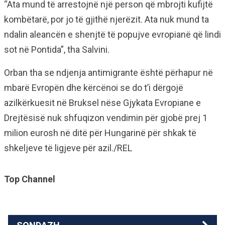
“Ata mund të arrestojnë një person që mbrojti kufijtë
kombëtarë, por jo të gjithë njerëzit. Ata nuk mund ta
ndalin aleancën e shenjtë të popujve evropianë që lindi
sot në Pontida”, tha Salvini.
Orban tha se ndjenja antimigrante është përhapur në
mbarë Evropën dhe kërcënoi se do t’i dërgojë
azilkërkuesit në Bruksel nëse Gjykata Evropiane e
Drejtësisë nuk shfuqizon vendimin për gjobë prej 1
milion eurosh në ditë për Hungarinë për shkak të
shkeljeve të ligjeve për azil./REL
Top Channel