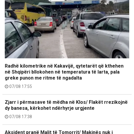
Radhë kilometrike në Kakavijë, qytetarët që kthehen
në Shqipëri bllokohen në temperatura të larta, pala
greke punon me ritme të ngadalta
07/08 17:55
Zjarr i përmasave të mëdha në Klos/ Flakët rrezikojnë
dy banesa, kërkohet ndërhyrje urgjente
07/08 17:38
Aksident pranë Malit të Tomorrit/ Makinës nuk i