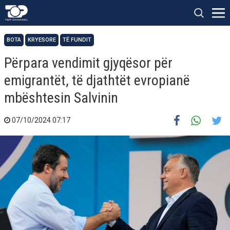
BOTA
KRYESORE
TË FUNDIT
Përpara vendimit gjyqësor për
emigrantët, të djathtët evropianë
mbështesin Salvinin
07/10/2024 07:17