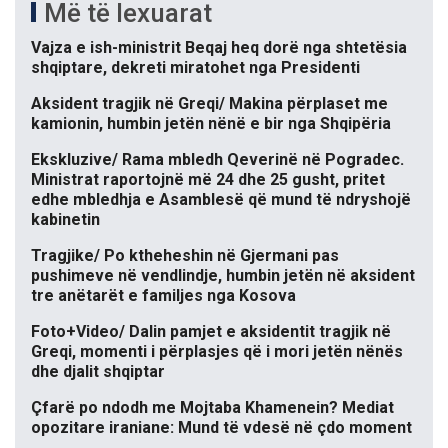
Më të lexuarat
Vajza e ish-ministrit Beqaj heq dorë nga shtetësia
shqiptare, dekreti miratohet nga Presidenti
Aksident tragjik në Greqi/ Makina përplaset me
kamionin, humbin jetën nënë e bir nga Shqipëria
Ekskluzive/ Rama mbledh Qeverinë në Pogradec.
Ministrat raportojnë më 24 dhe 25 gusht, pritet
edhe mbledhja e Asamblesë që mund të ndryshojë
kabinetin
Tragjike/ Po ktheheshin në Gjermani pas
pushimeve në vendlindje, humbin jetën në aksident
tre anëtarët e familjes nga Kosova
Foto+Video/ Dalin pamjet e aksidentit tragjik në
Greqi, momenti i përplasjes që i mori jetën nënës
dhe djalit shqiptar
Çfarë po ndodh me Mojtaba Khamenein? Mediat
opozitare iraniane: Mund të vdesë në çdo moment