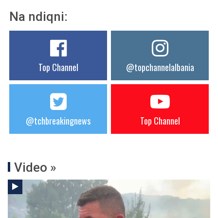
Na ndiqni:
Top Channel
@topchannelalbania
@tchbreakingnews
Top Channel
Video »