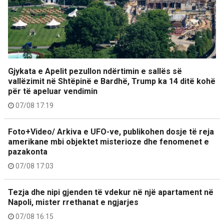
Gjykata e Apelit pezullon ndërtimin e sallës së
vallëzimit në Shtëpinë e Bardhë, Trump ka 14 ditë kohë
për të apeluar vendimin
07/08 17:19
Foto+Video/ Arkiva e UFO-ve, publikohen dosje të reja
amerikane mbi objektet misterioze dhe fenomenet e
pazakonta
07/08 17:03
Tezja dhe nipi gjenden të vdekur në një apartament në
Napoli, mister rrethanat e ngjarjes
07/08 16:15