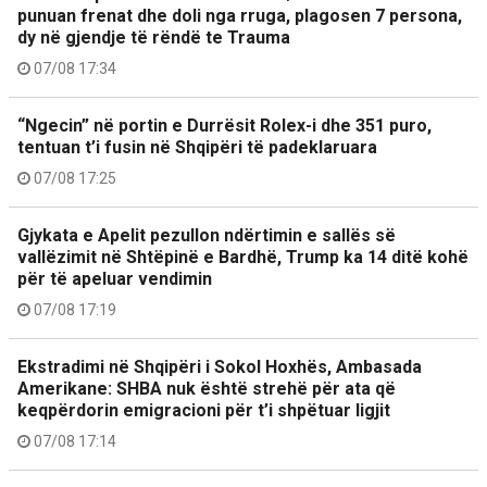
punuan frenat dhe doli nga rruga, plagosen 7 persona,
dy në gjendje të rëndë te Trauma
07/08 17:34
“Ngecin” në portin e Durrësit Rolex-i dhe 351 puro,
tentuan t’i fusin në Shqipëri të padeklaruara
07/08 17:25
Gjykata e Apelit pezullon ndërtimin e sallës së
vallëzimit në Shtëpinë e Bardhë, Trump ka 14 ditë kohë
për të apeluar vendimin
07/08 17:19
Ekstradimi në Shqipëri i Sokol Hoxhës, Ambasada
Amerikane: SHBA nuk është strehë për ata që
keqpërdorin emigracioni për t’i shpëtuar ligjit
07/08 17:14