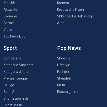
Kronikë
Koment
Aktualitet
Kosova dhe Rajoni
Ekonomi
Shkencë dhe Teknologji
Sociale
Auto
Video
Top News LIVE
Sport
Pop News
Kombëtarja
Showbiz
Kategoria Superiore
Lifestyle
Kategoria e Parë
Fashion
Premier League
Shëndeti
La Liga
Dieta
Serie A
Receta gatimi
Shumësportësh
Sport Gossip