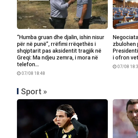
“Humba gruan dhe djalin, ishin nisur
Negociata
për në punë”, rrëfimi rrëqethës i
zbulohen 
shqiptarit pas aksidentit tragjik në
President
Greqi: Ma ndjeu zemra, i mora në
i ofron ve
telefon…
07/08 18:
07/08 18:48
Sport »