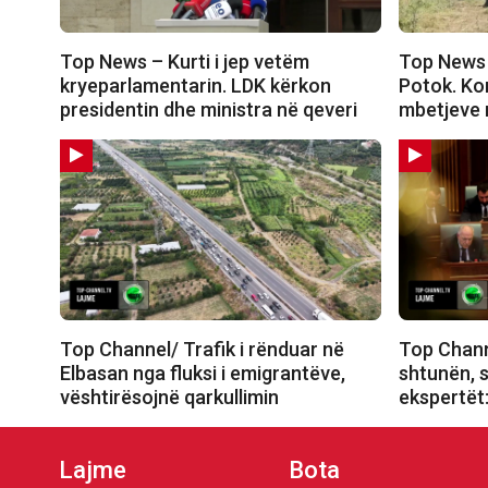
Top News – Kurti i jep vetëm
Top News 
kryeparlamentarin. LDK kërkon
Potok. Ko
presidentin dhe ministra në qeveri
mbetjeve 
Top Channel/ Trafik i rënduar në
Top Chann
Elbasan nga fluksi i emigrantëve,
shtunën, s
vështirësojnë qarkullimin
ekspertët
Lajme
Bota