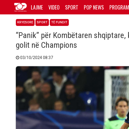
LAJME
VIDEO
SPORT
POP NEWS
PROGRAM
KRYESORE
SPORT
TË FUNDIT
“Panik” për Kombëtaren shqiptare, 
golit në Champions
03/10/2024 08:37