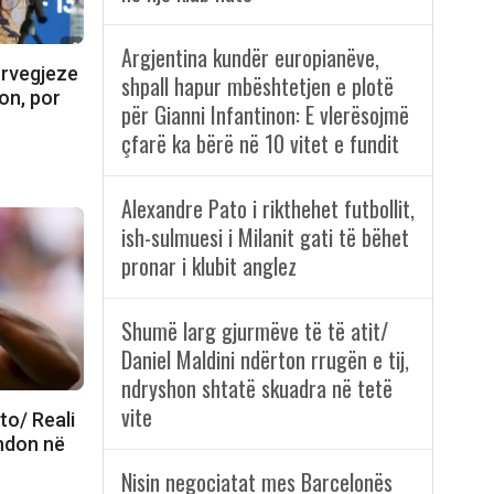
Argjentina kundër europianëve,
orvegjeze
shpall hapur mbështetjen e plotë
on, por
për Gianni Infantinon: E vlerësojmë
çfarë ka bërë në 10 vitet e fundit
Alexandre Pato i rikthehet futbollit,
ish-sulmuesi i Milanit gati të bëhet
pronar i klubit anglez
Shumë larg gjurmëve të të atit/
Daniel Maldini ndërton rrugën e tij,
ndryshon shtatë skuadra në tetë
vite
to/ Reali
undon në
Nisin negociatat mes Barcelonës