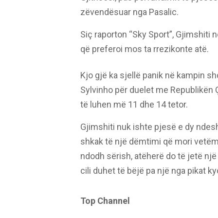
zëvendësuar nga Pasalic.
Siç raporton “Sky Sport”, Gjimshiti n
që preferoi mos ta rrezikonte atë.
Kjo gjë ka sjellë panik në kampin shq
Sylvinho për duelet me Republikën Ç
të luhen më 11 dhe 14 tetor.
Gjimshiti nuk ishte pjesë e dy ndes
shkak të një dëmtimi që mori vetëm 
ndodh sërish, atëherë do të jetë një 
cili duhet të bëjë pa një nga pikat k
Top Channel