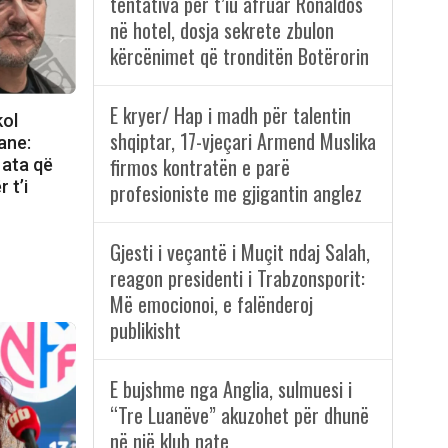
tentativa për t’iu afruar Ronaldos
në hotel, dosja sekrete zbulon
kërcënimet që tronditën Botërorin
E kryer/ Hap i madh për talentin
kol
shqiptar, 17-vjeçari Armend Muslika
ane:
firmos kontratën e parë
 ata që
 t’i
profesioniste me gjigantin anglez
Gjesti i veçantë i Muçit ndaj Salah,
reagon presidenti i Trabzonsporit:
Më emocionoi, e falënderoj
publikisht
E bujshme nga Anglia, sulmuesi i
“Tre Luanëve” akuzohet për dhunë
në një klub nate