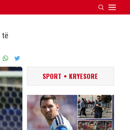
 të
SPORT • KRYESORE