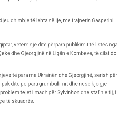
djeu dhimbje të lehta në ije, me trajnerin Gasperini
iptar, vetëm një ditë përpara publikimit të listës nga
eke dhe Gjeorgjinë në Ligën e Kombeve, të cilat do
hjeve të para me Ukrainën dhe Gjeorgjinë, sërish për
pak ditë përpara grumbullimit dhe nëse kjo gjë
problem tejet i madh për Sylvinhon dhe stafin e tij, i
yçe të skuadrës.