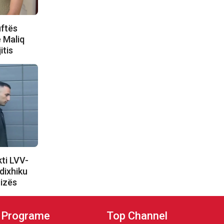
uftës
 Maliq
itis
ti LVV-
dixhiku
rizës
Programe
Top Channel