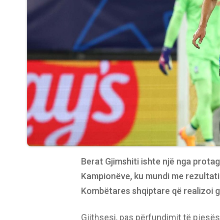
Berat Gjimshiti ishte një nga prota
Kampionëve, ku mundi me rezultati
Kombëtares shqiptare që realizoi go
Gjithsesi, pas përfundimit të pjesë