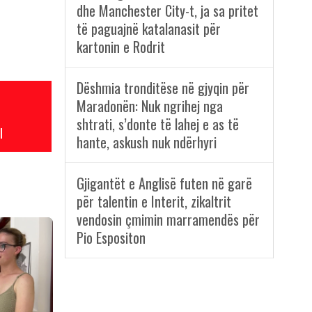
dhe Manchester City-t, ja sa pritet
të paguajnë katalanasit për
kartonin e Rodrit
Dëshmia tronditëse në gjyqin për
Maradonën: Nuk ngrihej nga
shtrati, s’donte të lahej e as të
l
hante, askush nuk ndërhyri
Gjigantët e Anglisë futen në garë
për talentin e Interit, zikaltrit
vendosin çmimin marramendës për
Pio Espositon