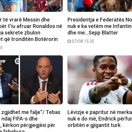
 të vrarë Messin dhe
Presidentja e Federatës N
për t’iu afruar Ronaldos në
nuk e ka vetëm me Infantin
ja sekrete zbulon
dhe me…Sepp Blatter
t që tronditën Botërorin
07/08 15:35
50
 zgjidhet me falje”/ Tebas
Lëvizje e papritur në merka
 ndaj FIFA-s dhe
nuk e do më, Endrick përf
, kërkon përgjegjësi për
orbitën e gjigantit turk
e fshehura