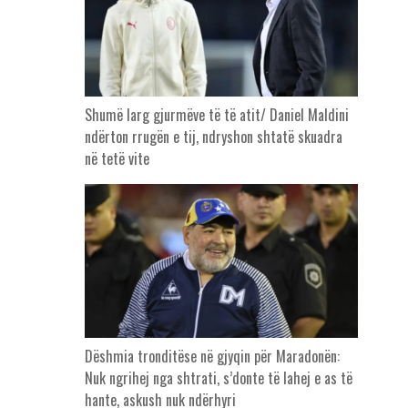
Shumë larg gjurmëve të të atit/ Daniel Maldini
ndërton rrugën e tij, ndryshon shtatë skuadra
në tetë vite
Dëshmia tronditëse në gjyqin për Maradonën:
Nuk ngrihej nga shtrati, s’donte të lahej e as të
hante, askush nuk ndërhyri