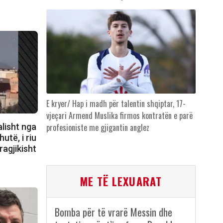
E kryer/ Hap i madh për talentin shqiptar, 17-
vjeçari Armend Muslika firmos kontratën e parë
alisht nga
profesioniste me gjigantin anglez
të, i riu
ragjikisht
ME TË LEXUARAT
Bomba për të vrarë Messin dhe