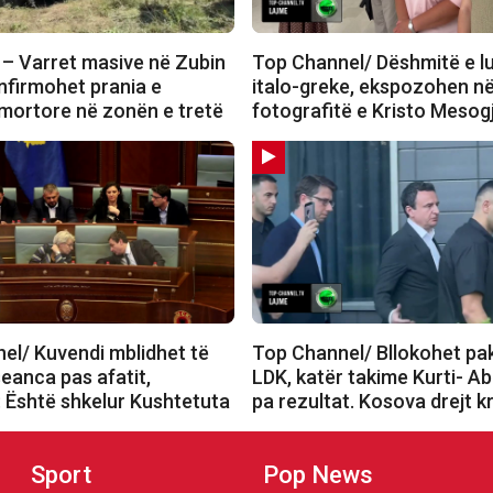
– Varret masive në Zubin
Top Channel/ Dëshmitë e l
nfirmohet prania e
italo-greke, ekspozohen në
mortore në zonën e tretë
fotografitë e Kristo Mesogj
el/ Kuvendi mblidhet të
Top Channel/ Bllokohet pak
eanca pas afatit,
LDK, katër takime Kurti- Ab
: Është shkelur Kushtetuta
pa rezultat. Kosova drejt k
Sport
Pop News