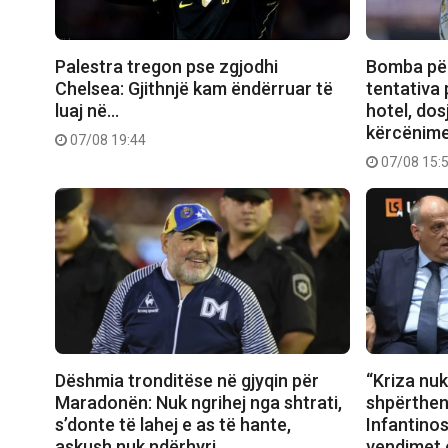
Palestra tregon pse zgjodhi
Bomba për
Chelsea: Gjithnjë kam ëndërruar të
tentativa 
luaj në…
hotel, dos
kërcënime
07/08 19:44
07/08 15:
Dëshmia tronditëse në gjyqin për
“Kriza nuk
Maradonën: Nuk ngrihej nga shtrati,
shpërthen
s’donte të lahej e as të hante,
Infantinos
askush nuk ndërhyri
vendimet 