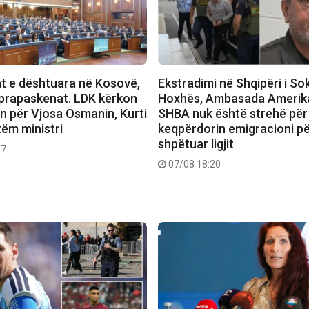
t e dështuara në Kosovë,
Ekstradimi në Shqipëri i So
prapaskenat. LDK kërkon
Hoxhës, Ambasada Amerik
in për Vjosa Osmanin, Kurti
SHBA nuk është strehë për
tëm ministri
keqpërdorin emigracioni për
shpëtuar ligjit
37
07/08 18:20