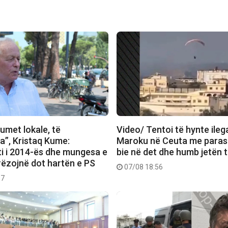
umet lokale, të
Video/ Tentoi të hynte ileg
”, Kristaq Kume:
Maroku në Ceuta me parashu
i i 2014-ës dhe mungesa e
bie në det dhe humb jetën t
 rrëzojnë dot hartën e PS
07/08 18:56
37