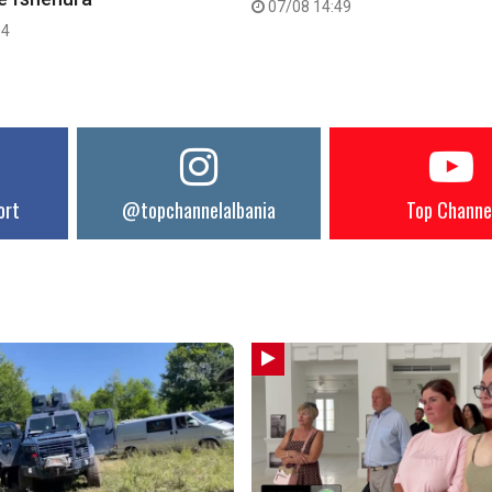
07/08 14:49
04
ort
@topchannelalbania
Top Channe