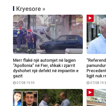
Kryesore »
Merr flakë një automjet në lagjen
“Referend
“Apollonia” në Fier, shkak i zjarrit
pamundura
dyshohet një defekt në impiantin e
Precedent
gazit
ligjit nuk
07/08 19:59
07/08 19: