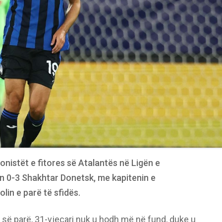
gonistët e fitores së Atalantës në Ligën e
n 0-3 Shakhtar Donetsk, me kapitenin e
lin e parë të sfidës.
s së parë, 31-vjeçari nuk u hodh më në fund, duke u