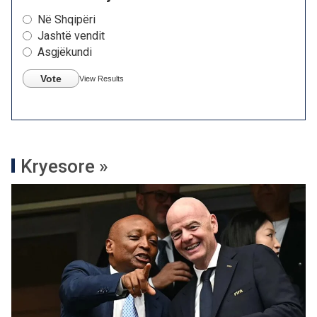
Në Shqipëri
Jashtë vendit
Asgjëkundi
Vote
View Results
Kryesore »