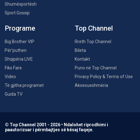
Shumësportësh
Sport Gossip
Programe
Top Channel
Big Brother VIP
Rreth Top Channel
Për’puthen
Bileta
Shqipëria LIVE
Kontakt
Fiks Fare
Puno në Top Channel
Video
Privacy Policy & Terms of Use
Të gjitha programet
Aksesueshmëria
Guida TV
© Top Channel 2001 - 2026 • Ndalohet riprodhimi i
paautorizuar i përmbajtjes së kësaj faqeje.