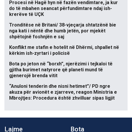
Procesi në Hagë hyn në fazën vendimtare, ja kur
do të mbahen seancat përfundimtare ndaj ish-
krerëve të UÇK
Tronditëse në Britani/ 38-vjeçarja shtatzënë bie
nga kati i nëntë dhe humb jetën, por mjekët
shpëtojnë foshnjën e saj
Konflikt me stafin e hotelit në Dhërmi, shpallet në
kërkim ish-zyrtari i policisë
Bota po jeton në “borxh”, njerëzimi i tejkaloi të
gjitha burimet natyrore që planeti mund të
gjenerojë brenda vitit
“Anuloni tenderin dhe nisni hetimet”/ PD ngre
akuza për avionët e zjarreve, reagon Ministria e
Mbrojtjes: Procedura është zhvilluar sipas ligjit
Lajme
Bota