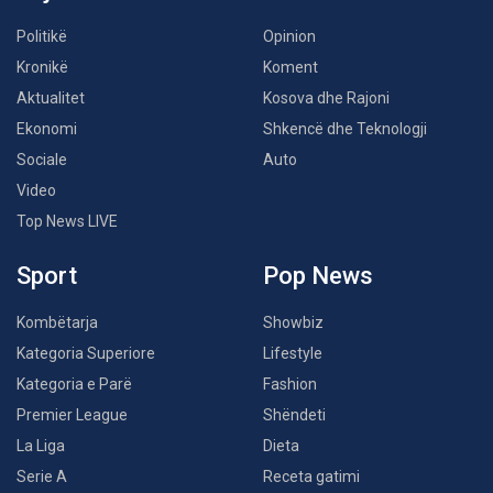
Politikë
Opinion
Kronikë
Koment
Aktualitet
Kosova dhe Rajoni
Ekonomi
Shkencë dhe Teknologji
Sociale
Auto
Video
Top News LIVE
Sport
Pop News
Kombëtarja
Showbiz
Kategoria Superiore
Lifestyle
Kategoria e Parë
Fashion
Premier League
Shëndeti
La Liga
Dieta
Serie A
Receta gatimi