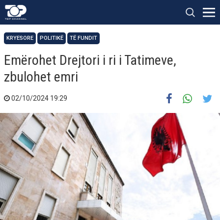
KRYESORE
POLITIKË
TË FUNDIT
Emërohet Drejtori i ri i Tatimeve,
zbulohet emri
02/10/2024 19:29