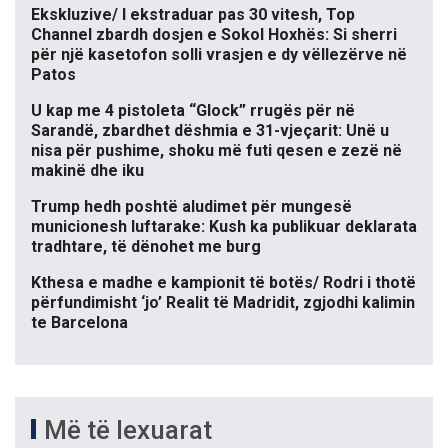
Ekskluzive/ I ekstraduar pas 30 vitesh, Top
Channel zbardh dosjen e Sokol Hoxhës: Si sherri
për një kasetofon solli vrasjen e dy vëllezërve në
Patos
U kap me 4 pistoleta “Glock” rrugës për në
Sarandë, zbardhet dëshmia e 31-vjeçarit: Unë u
nisa për pushime, shoku më futi qesen e zezë në
makinë dhe iku
Trump hedh poshtë aludimet për mungesë
municionesh luftarake: Kush ka publikuar deklarata
tradhtare, të dënohet me burg
Kthesa e madhe e kampionit të botës/ Rodri i thotë
përfundimisht ‘jo’ Realit të Madridit, zgjodhi kalimin
te Barcelona
Më të lexuarat