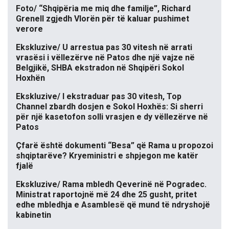
Foto/ “Shqipëria me miq dhe familje”, Richard
Grenell zgjedh Vlorën për të kaluar pushimet
verore
Ekskluzive/ U arrestua pas 30 vitesh në arrati
vrasësi i vëllezërve në Patos dhe një vajze në
Belgjikë, SHBA ekstradon në Shqipëri Sokol
Hoxhën
Ekskluzive/ I ekstraduar pas 30 vitesh, Top
Channel zbardh dosjen e Sokol Hoxhës: Si sherri
për një kasetofon solli vrasjen e dy vëllezërve në
Patos
Çfarë është dokumenti “Besa” që Rama u propozoi
shqiptarëve? Kryeministri e shpjegon me katër
fjalë
Ekskluzive/ Rama mbledh Qeverinë në Pogradec.
Ministrat raportojnë më 24 dhe 25 gusht, pritet
edhe mbledhja e Asamblesë që mund të ndryshojë
kabinetin