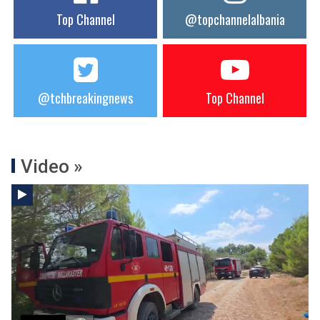
Top Channel
@topchannelalbania
@tchbreakingnews
Top Channel
Video »