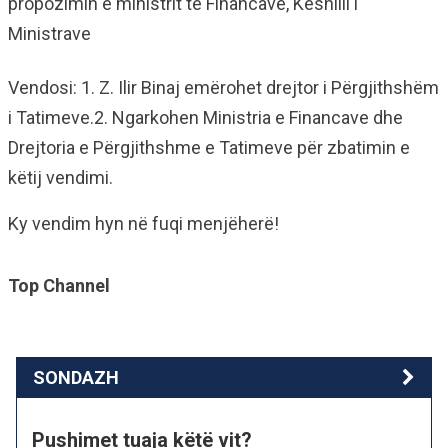
propozimin e ministrit të Financave, Këshilli i
Ministrave
Vendosi: 1. Z. Ilir Binaj emërohet drejtor i Përgjithshëm
i Tatimeve.2. Ngarkohen Ministria e Financave dhe
Drejtoria e Përgjithshme e Tatimeve për zbatimin e
këtij vendimi.
Ky vendim hyn në fuqi menjëherë!
Top Channel
SONDAZH
Pushimet tuaja këtë vit?