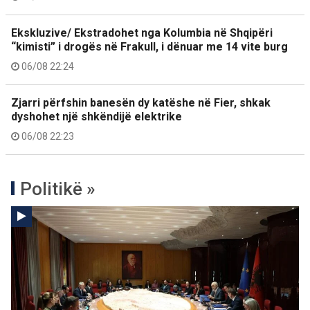
Ekskluzive/ Ekstradohet nga Kolumbia në Shqipëri
“kimisti” i drogës në Frakull, i dënuar me 14 vite burg
06/08 22:24
Zjarri përfshin banesën dy katëshe në Fier, shkak
dyshohet një shkëndijë elektrike
06/08 22:23
Politikë »