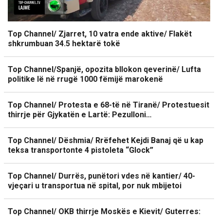
Top Channel/ Zjarret, 10 vatra ende aktive/ Flakët
shkrumbuan 34.5 hektarë tokë
Top Channel/Spanjë, opozita bllokon qeverinë/ Lufta
politike lë në rrugë 1000 fëmijë marokenë
Top Channel/ Protesta e 68-të në Tiranë/ Protestuesit
thirrje për Gjykatën e Lartë: Pezulloni…
Top Channel/ Dëshmia/ Rrëfehet Kejdi Banaj që u kap
teksa transportonte 4 pistoleta “Glock”
Top Channel/ Durrës, punëtori vdes në kantier/ 40-
vjeçari u transportua në spital, por nuk mbijetoi
Top Channel/ OKB thirrje Moskës e Kievit/ Guterres: