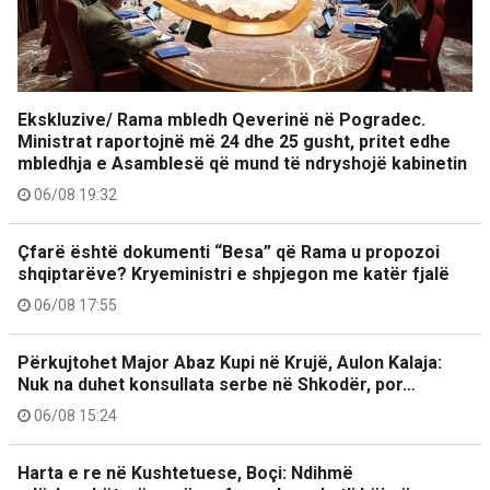
Ekskluzive/ Rama mbledh Qeverinë në Pogradec.
Ministrat raportojnë më 24 dhe 25 gusht, pritet edhe
mbledhja e Asamblesë që mund të ndryshojë kabinetin
06/08 19:32
Çfarë është dokumenti “Besa” që Rama u propozoi
shqiptarëve? Kryeministri e shpjegon me katër fjalë
06/08 17:55
Përkujtohet Major Abaz Kupi në Krujë, Aulon Kalaja:
Nuk na duhet konsullata serbe në Shkodër, por…
06/08 15:24
Harta e re në Kushtetuese, Boçi: Ndihmë