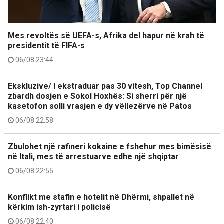
Mes revoltës së UEFA-s, Afrika del hapur në krah të
presidentit të FIFA-s
06/08 23:44
Ekskluzive/ I ekstraduar pas 30 vitesh, Top Channel
zbardh dosjen e Sokol Hoxhës: Si sherri për një
kasetofon solli vrasjen e dy vëllezërve në Patos
06/08 22:58
Zbulohet një rafineri kokaine e fshehur mes bimësisë
në Itali, mes të arrestuarve edhe një shqiptar
06/08 22:55
Konflikt me stafin e hotelit në Dhërmi, shpallet në
kërkim ish-zyrtari i policisë
06/08 22:40