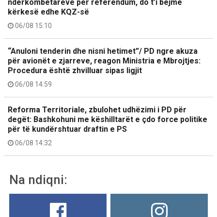
ndërkombëtarëve për referendum, do t’i bëjmë
kërkesë edhe KQZ-së
06/08 15:10
“Anuloni tenderin dhe nisni hetimet”/ PD ngre akuza
për avionët e zjarreve, reagon Ministria e Mbrojtjes:
Procedura është zhvilluar sipas ligjit
06/08 14:59
Reforma Territoriale, zbulohet udhëzimi i PD për
degët: Bashkohuni me këshilltarët e çdo force politike
për të kundërshtuar draftin e PS
06/08 14:32
Na ndiqni: