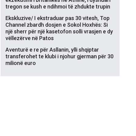
tregon se kush e ndihmoi të zhdukte trupin
Ekskluzive/ I ekstraduar pas 30 vitesh, Top
Channel zbardh dosjen e Sokol Hoxhës: Si
një sherr për një kasetofon solli vrasjen e dy
vëllezërve në Patos
Aventurë e re për Asllanin, ylli shqiptar
transferohet te klubi i njohur gjerman për 30
milionë euro