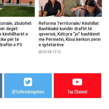
oriale, zbulohet
Reforma Territoriale/ Këshillat
për degët:
Bashkiakë kundër draftit të
këshilltarët e
qeverisë, Këlcyra “jo” bashkimit
ike për të
me Përmetin, Klosi kërkon zërin
raftin e PS
e qytetarëve
06/08 13:10
@tchbreakingnews
Top Channel