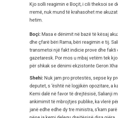
Kjo solli reagimin e Boçit, i cili theksoi se d
rremë, nuk mund të krahasohet me akuzat p
hetim.
Boçi:
Masa e dënimit në bazë të kësaj akuz
dhe çfarë bëri Rama, bëri reagimin e tij. Sal
transmetoi një fakt indicie prove dhe fakti
gazetaresk. Por mos u mbaj vetëm tek kjo
për shkak se dënimi ekzistonte Geron Xha
Shehi:
Nuk jam pro protestës, sepse ky pr
deputet, s ‘është në logjikën opozitare, a ka
Kemi dalë në favor të drejtësisë, Salianji m
ankimimit të mbrojtjes publike, ka vlerë p
janë edhe edhe dy tre ministra, s’kam parë 
nëse ia kemi delegu drejtësisë disa gjëra…