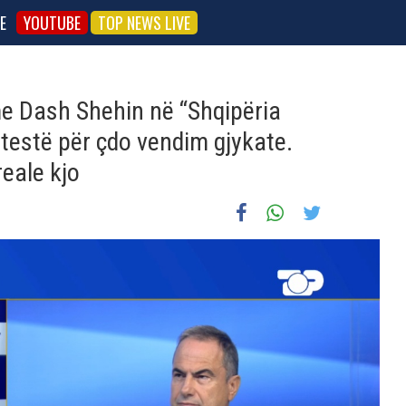
E
YOUTUBE
TOP NEWS LIVE
 me Dash Shehin në “Shqipëria
otestë për çdo vendim gjykate.
reale kjo