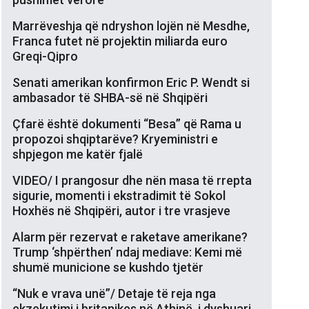
Marrëveshja që ndryshon lojën në Mesdhe,
Franca futet në projektin miliarda euro
Greqi-Qipro
Senati amerikan konfirmon Eric P. Wendt si
ambasador të SHBA-së në Shqipëri
Çfarë është dokumenti “Besa” që Rama u
propozoi shqiptarëve? Kryeministri e
shpjegon me katër fjalë
VIDEO/ I prangosur dhe nën masa të rrepta
sigurie, momenti i ekstradimit të Sokol
Hoxhës në Shqipëri, autor i tre vrasjeve
Alarm për rezervat e raketave amerikane?
Trump ‘shpërthen’ ndaj mediave: Kemi më
shumë municione se kushdo tjetër
“Nuk e vrava unë”/ Detaje të reja nga
ekzekutimi i britanikes në Athinë, i dyshuari