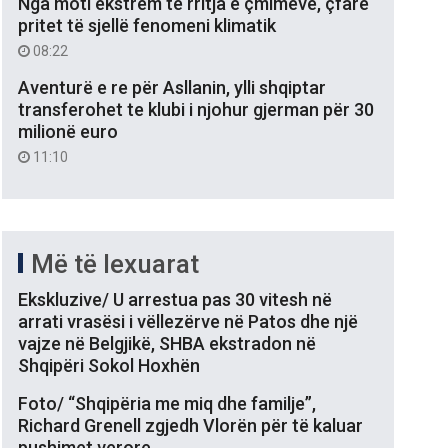
Nga moti ekstrem te rritja e çmimeve, çfarë
pritet të sjellë fenomeni klimatik
08:22
Aventurë e re për Asllanin, ylli shqiptar
transferohet te klubi i njohur gjerman për 30
milionë euro
11:10
Më të lexuarat
Ekskluzive/ U arrestua pas 30 vitesh në
arrati vrasësi i vëllezërve në Patos dhe një
vajze në Belgjikë, SHBA ekstradon në
Shqipëri Sokol Hoxhën
Foto/ “Shqipëria me miq dhe familje”,
Richard Grenell zgjedh Vlorën për të kaluar
pushimet verore