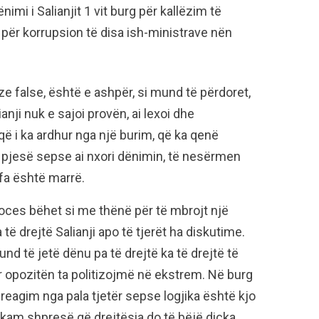
ënimi i Salianjit 1 vit burg për kallëzim të
ër korrupsion të disa ish-ministrave nën
e false, është e ashpër, si mund të përdoret,
ianji nuk e sajoi provën, ai lexoi dhe
 që i ka ardhur nga një burim, që ka qenë
 pjesë sepse ai nxori dënimin, të nesërmen
fa është marrë.
oces bëhet si me thënë për të mbrojt një
 të drejtë Salianji apo të tjerët ha diskutime.
und të jetë dënu pa të drejtë ka të drejtë të
ër opozitën ta politizojmë në ekstrem. Në burg
reagim nga pala tjetër sepse logjika është kjo
kam shpresë që drejtësia do të bëjë diçka.