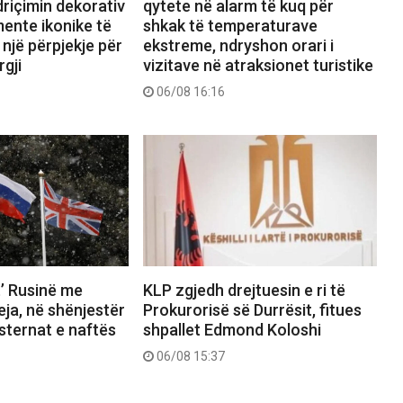
driçimin dekorativ
qytete në alarm të kuq për
ente ikonike të
shkak të temperaturave
 një përpjekje për
ekstreme, ndryshon orari i
rgji
vizitave në atraksionet turistike
06/08 16:16
t’ Rusinë me
KLP zgjedh drejtuesin e ri të
eja, në shënjestër
Prokurorisë së Durrësit, fitues
sternat e naftës
shpallet Edmond Koloshi
06/08 15:37