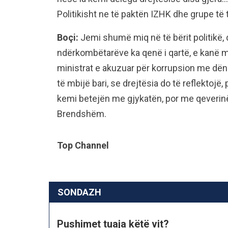
Politikisht ne të paktën IZHK dhe grupe të 
Boçi:
Jemi shumë miq në të bërit politikë, 
ndërkombëtarëve ka qenë i qartë, e kanë m
ministrat e akuzuar për korrupsion me dëni
të mbijë bari, se drejtësia do të reflektojë, p
kemi betejën me gjykatën, por me qeverinë
Brendshëm.
Top Channel
SONDAZH
Pushimet tuaja këtë vit?