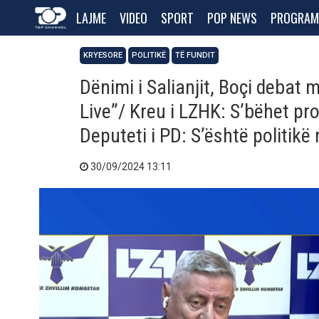
LAJME
VIDEO
SPORT
POP NEWS
PROGRAM
KRYESORE
POLITIKË
TË FUNDIT
Dënimi i Salianjit, Boçi debat
Live”/ Kreu i LZHK: S’bëhet pr
Deputeti i PD: S’është politikë 
30/09/2024 13:11