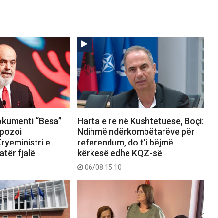
okumenti “Besa”
Harta e re në Kushtetuese, Boçi:
pozoi
Ndihmë ndërkombëtarëve për
ryeministri e
referendum, do t’i bëjmë
tër fjalë
kërkesë edhe KQZ-së
06/08 15:10