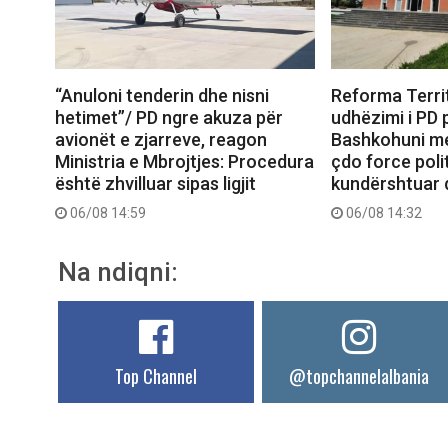
“Anuloni tenderin dhe nisni
Reforma Territ
hetimet”/ PD ngre akuza për
udhëzimi i PD 
avionët e zjarreve, reagon
Bashkohuni me 
Ministria e Mbrojtjes: Procedura
çdo force polit
është zhvilluar sipas ligjit
kundërshtuar d
06/08 14:59
06/08 14:32
Na ndiqni:
Top Channel
@topchannelalbania