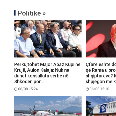
Politikë »
Përkujtohet Major Abaz Kupi në
Çfarë është d
Krujë, Aulon Kalaja: Nuk na
që Rama u pro
duhet konsullata serbe në
shqiptarëve? K
Shkodër, por…
shpjegon me ka
06/08 15:24
06/08 15:10