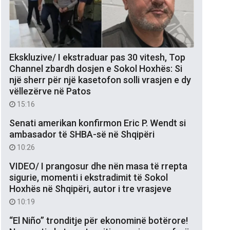
Ekskluzive/ I ekstraduar pas 30 vitesh, Top
Channel zbardh dosjen e Sokol Hoxhës: Si
një sherr për një kasetofon solli vrasjen e dy
vëllezërve në Patos
15:16
Senati amerikan konfirmon Eric P. Wendt si
ambasador të SHBA-së në Shqipëri
10:26
VIDEO/ I prangosur dhe nën masa të rrepta
sigurie, momenti i ekstradimit të Sokol
Hoxhës në Shqipëri, autor i tre vrasjeve
10:19
“El Niño” tronditje për ekonominë botërore!