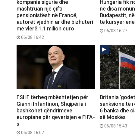
kompanie sigurie dhe
Hungaria fik n
mashtruan një çifti
në disa monum
pensionistësh në Francë,
Budapestit, në
autorët vjedhin ar dhe bizhuteri
të kursyer ene
me vlerë 1.1 milion euro
06/08 16:27
06/08 16:42
FSHF tërheq mbështetjen për
Britania ‘gode
Gianni Infantinon, Shqipëria i
sanksione të r
bashkohet qëndrimeve
6 banka dhe ci
europiane për qeverisjen e FIFA-
së Moskës
s
06/08 15:43
06/08 16:07