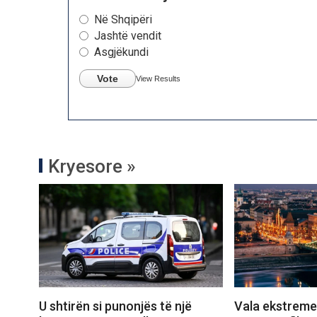
Në Shqipëri
Jashtë vendit
Asgjëkundi
Vote
View Results
Kryesore »
U shtirën si punonjës të një
Vala ekstreme 