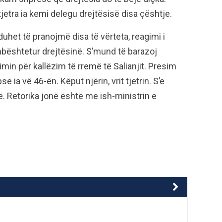
tjetra ia kemi delegu drejtësisë disa çështje.
duhet të pranojmë disa të vërteta, reagimi i
bështetur drejtësinë. S’mund të barazoj
min për kallëzim të rremë të Salianjit. Presim
se ia vë 46-ën. Këput njërin, vrit tjetrin. S’e
. Retorika jonë është me ish-ministrin e