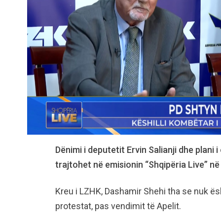
Dënimi i deputetit Ervin Salianji dhe plani
trajtohet në emisionin “Shqipëria Live” n
Kreu i LZHK, Dashamir Shehi tha se nuk ës
protestat, pas vendimit të Apelit.