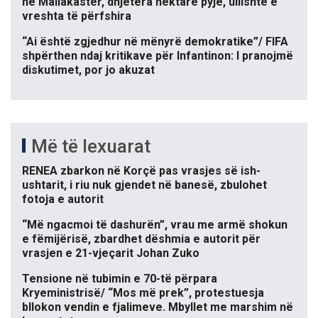
në Mallakastër, dhjetëra hektarë pyje, ullishte e
vreshta të përfshira
“Ai është zgjedhur në mënyrë demokratike”/ FIFA
shpërthen ndaj kritikave për Infantinon: I pranojmë
diskutimet, por jo akuzat
Më të lexuarat
RENEA zbarkon në Korçë pas vrasjes së ish-
ushtarit, i riu nuk gjendet në banesë, zbulohet
fotoja e autorit
“Më ngacmoi të dashurën”, vrau me armë shokun
e fëmijërisë, zbardhet dëshmia e autorit për
vrasjen e 21-vjeçarit Johan Zuko
Tensione në tubimin e 70-të përpara
Kryeministrisë/ “Mos më prek”, protestuesja
bllokon vendin e fjalimeve. Mbyllet me marshim në