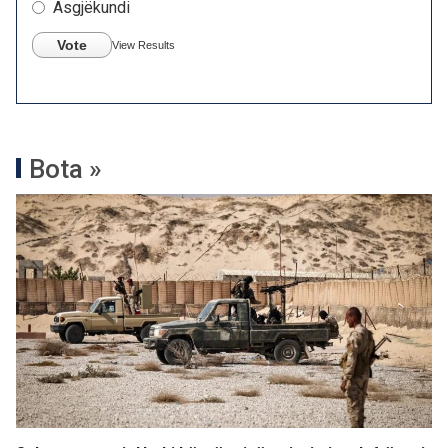
Asgjëkundi
Vote
View Results
Bota »