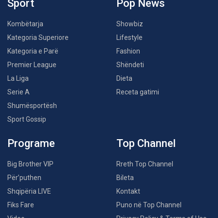
Sport
Pop News
Kombëtarja
Showbiz
Kategoria Superiore
Lifestyle
Kategoria e Parë
Fashion
Premier League
Shëndeti
La Liga
Dieta
Serie A
Receta gatimi
Shumësportësh
Sport Gossip
Programe
Top Channel
Big Brother VIP
Rreth Top Channel
Për’puthen
Bileta
Shqipëria LIVE
Kontakt
Fiks Fare
Puno në Top Channel