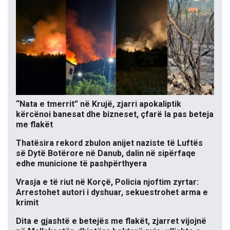
“Nata e tmerrit” në Krujë, zjarri apokaliptik
kërcënoi banesat dhe bizneset, çfarë la pas beteja
me flakët
Thatësira rekord zbulon anijet naziste të Luftës
së Dytë Botërore në Danub, dalin në sipërfaqe
edhe municione të pashpërthyera
Vrasja e të riut në Korçë, Policia njoftim zyrtar:
Arrestohet autori i dyshuar, sekuestrohet arma e
krimit
Dita e gjashtë e betejës me flakët, zjarret vijojnë