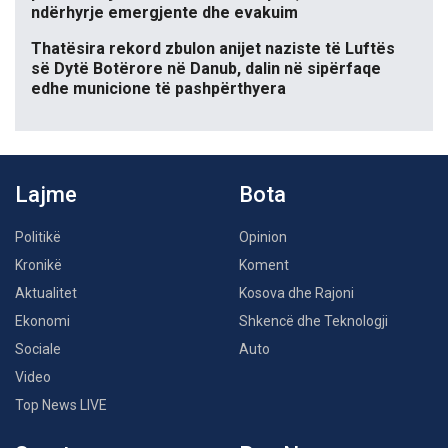
ndërhyrje emergjente dhe evakuim
Thatësira rekord zbulon anijet naziste të Luftës
së Dytë Botërore në Danub, dalin në sipërfaqe
edhe municione të pashpërthyera
Lajme
Bota
Politikë
Opinion
Kronikë
Koment
Aktualitet
Kosova dhe Rajoni
Ekonomi
Shkencë dhe Teknologji
Sociale
Auto
Video
Top News LIVE