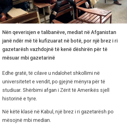
Nën qeverisjen e talibanëve, mediat në Afganistan
janë ndër më të kufizuarat në botë, por një brez i ri
gazetarësh vazhdojnë të kenë dëshirën për të
mësuar mbi gazetarinë
Edhe gratë, të cilave u ndalohet shkollimi në
universitetet e vendit, po gjejnë mënyra për të
studiuar. Shërbimi afgan i Zërit të Amerikës sjell
historinë e tyre.
Në këtë klasë në Kabul, një brez i ri gazetarësh po
mësojnë mbi median.