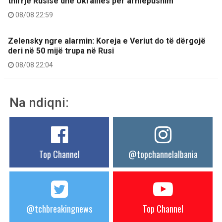
thirrje Rusisë dhe Ukrainës për armëpushim
08/08 22:59
Zelensky ngre alarmin: Koreja e Veriut do të dërgojë
deri në 50 mijë trupa në Rusi
08/08 22:04
Na ndiqni:
Top Channel
@topchannelalbania
@tchbreakingnews
Top Channel