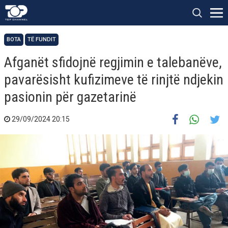
BOTA
TË FUNDIT
Afganët sfidojnë regjimin e talebanëve,
pavarësisht kufizimeve të rinjtë ndjekin
pasionin për gazetarinë
29/09/2024 20:15