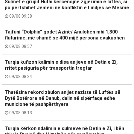
Sulmet e grupit Huthi kërcënojnë zgjerimin e luftës, si
po përfshihet Jemeni në konfliktin e Lindjes së Mesme
09/08 09:38
Tajfuni “Dolphin” godet Azinë/ Anulohen mbi 1,300
fluturime, më shumë se 400 mijë persona evakuohen
09/08 08:57
Turqia kufizon kalimin e disa anijeve në Detin e Zi,
rritet pasiguria për transportin tregtar
09/08 08:34
Thatësira rekord zbulon anijet naziste të Luftës së
Dytë Botërore në Danub, dalin në sipërfaqe edhe
municione të pashpërthyera
09/08 08:13
Turqia kërkon ndalimin e sulmeve në Detin e Zi, i bën