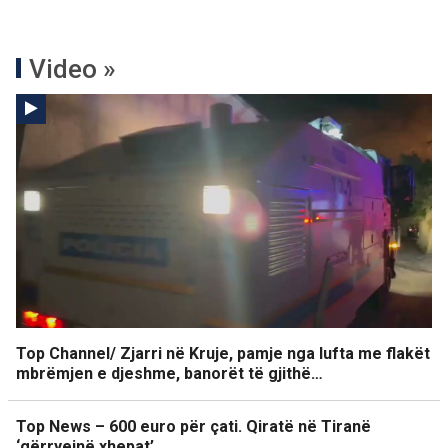
Video »
Top Channel/ Zjarri në Kruje, pamje nga lufta me flakët
mbrëmjen e djeshme, banorët të gjithë…
Top News – 600 euro për çati. Qiratë në Tiranë
‘gërryejnë xhepat’