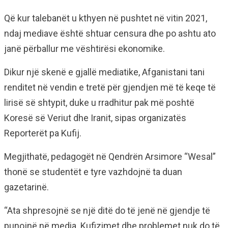
Që kur talebanët u kthyen në pushtet në vitin 2021,
ndaj mediave është shtuar censura dhe po ashtu ato
janë përballur me vështirësi ekonomike.
Dikur një skenë e gjallë mediatike, Afganistani tani
renditet në vendin e tretë për gjendjen më të keqe të
lirisë së shtypit, duke u rradhitur pak më poshtë
Koresë së Veriut dhe Iranit, sipas organizatës
Reporterët pa Kufij.
Megjithatë, pedagogët në Qendrën Arsimore “Wesal”
thonë se studentët e tyre vazhdojnë ta duan
gazetarinë.
“Ata shpresojnë se një ditë do të jenë në gjendje të
punojnë në media. Kufizimet dhe problemet nuk do të