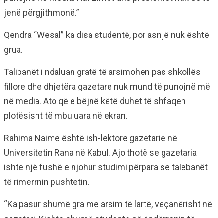
jenë përgjithmonë.”
Qendra “Wesal” ka disa studentë, por asnjë nuk është
grua.
Talibanët i ndaluan gratë të arsimohen pas shkollës
fillore dhe dhjetëra gazetare nuk mund të punojnë më
në media. Ato që e bëjnë këtë duhet të shfaqen
plotësisht të mbuluara në ekran.
Rahima Naime është ish-lektore gazetarie në
Universitetin Rana në Kabul. Ajo thotë se gazetaria
ishte një fushë e njohur studimi përpara se talebanët
të rimerrnin pushtetin.
“Ka pasur shumë gra me arsim të lartë, veçanërisht në