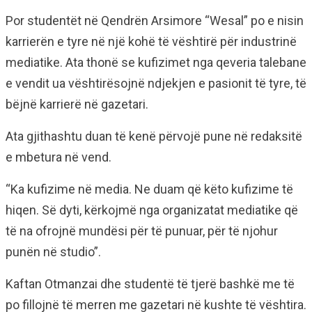
Por studentët në Qendrën Arsimore “Wesal” po e nisin
karrierën e tyre në një kohë të vështirë për industrinë
mediatike. Ata thonë se kufizimet nga qeveria talebane
e vendit ua vështirësojnë ndjekjen e pasionit të tyre, të
bëjnë karrierë në gazetari.
Ata gjithashtu duan të kenë përvojë pune në redaksitë
e mbetura në vend.
“Ka kufizime në media. Ne duam që këto kufizime të
hiqen. Së dyti, kërkojmë nga organizatat mediatike që
të na ofrojnë mundësi për të punuar, për të njohur
punën në studio”.
Kaftan Otmanzai dhe studentë të tjerë bashkë me të
po fillojnë të merren me gazetari në kushte të vështira.