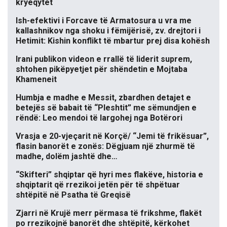
kryeqytet
Ish-efektivi i Forcave të Armatosura u vra me
kallashnikov nga shoku i fëmijërisë, zv. drejtori i
Hetimit: Kishin konflikt të mbartur prej disa kohësh
Irani publikon videon e rrallë të liderit suprem,
shtohen pikëpyetjet për shëndetin e Mojtaba
Khameneit
Humbja e madhe e Messit, zbardhen detajet e
betejës së babait të “Pleshtit” me sëmundjen e
rëndë: Leo mendoi të largohej nga Botërori
Vrasja e 20-vjeçarit në Korçë/ “Jemi të frikësuar”,
flasin banorët e zonës: Dëgjuam një zhurmë të
madhe, dolëm jashtë dhe…
“Skifteri” shqiptar që hyri mes flakëve, historia e
shqiptarit që rrezikoi jetën për të shpëtuar
shtëpitë në Psatha të Greqisë
Zjarri në Krujë merr përmasa të frikshme, flakët
po rrezikojnë banorët dhe shtëpitë, kërkohet