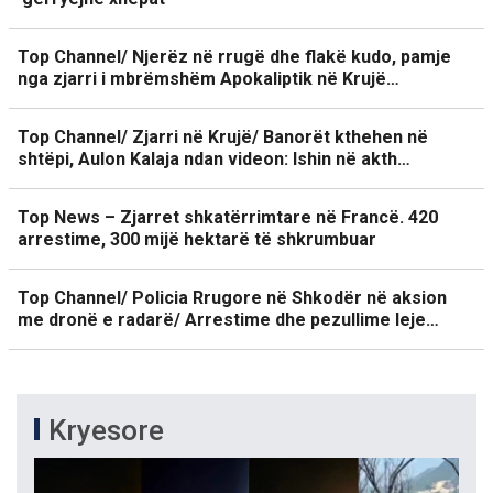
Top Channel/ Njerëz në rrugë dhe flakë kudo, pamje
nga zjarri i mbrëmshëm Apokaliptik në Krujë…
Top Channel/ Zjarri në Krujë/ Banorët kthehen në
shtëpi, Aulon Kalaja ndan videon: Ishin në akth…
Top News – Zjarret shkatërrimtare në Francë. 420
arrestime, 300 mijë hektarë të shkrumbuar
Top Channel/ Policia Rrugore në Shkodër në aksion
me dronë e radarë/ Arrestime dhe pezullime leje…
Kryesore