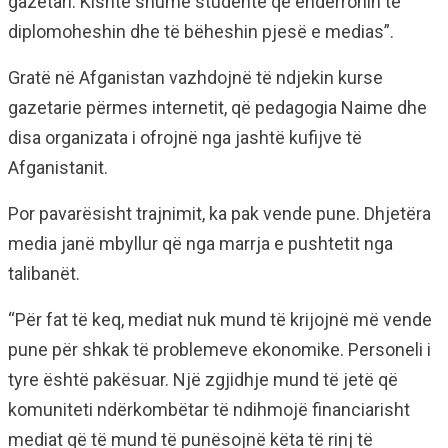
gazetari. Kishte shumë studente që ëndërronin të
diplomoheshin dhe të bëheshin pjesë e medias”.
Gratë në Afganistan vazhdojnë të ndjekin kurse
gazetarie përmes internetit, që pedagogia Naime dhe
disa organizata i ofrojnë nga jashtë kufijve të
Afganistanit.
Por pavarësisht trajnimit, ka pak vende pune. Dhjetëra
media janë mbyllur që nga marrja e pushtetit nga
talibanët.
“Për fat të keq, mediat nuk mund të krijojnë më vende
pune për shkak të problemeve ekonomike. Personeli i
tyre është pakësuar. Një zgjidhje mund të jetë që
komuniteti ndërkombëtar të ndihmojë financiarisht
mediat që të mund të punësojnë këta të rinj të