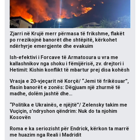
Zjarri në Krujë merr përmasa të frikshme, flakët
po rrezikojnë banorët dhe shtëpitë, kërkohet
ndërhyrje emergjente dhe evakuim
Ish-efektivi i Forcave të Armatosura u vra me
kallashnikov nga shoku i fëmijërisë, zv. drejtori i
Hetimit: Kishin konflikt të mbartur prej disa kohësh
Vrasja e 20-vjeçarit në Korçë/ “Jemi të frikësuar”,
flasin banorët e zonës: Dëgjuam një zhurmë të
madhe, dolëm jashtë dhe…
“Politika e Ukrainës, e njëjtë”/ Zelensky takim me
Vuçiçin, s’ndryshon qëndrim: Nuk do ta njohim
Kosovën
Roma e ka seriozisht për Endrick, kërkon ta marrë
me huazim nga Reali i Madridit