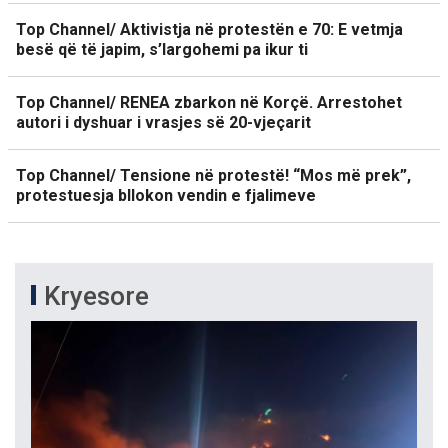
Top Channel/ Aktivistja në protestën e 70: E vetmja
besë që të japim, s’largohemi pa ikur ti
Top Channel/ RENEA zbarkon në Korçë. Arrestohet
autori i dyshuar i vrasjes së 20-vjeçarit
Top Channel/ Tensione në protestë! “Mos më prek”,
protestuesja bllokon vendin e fjalimeve
Kryesore