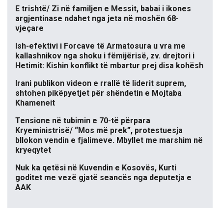
E trishtë/ Zi në familjen e Messit, babai i ikones
argjentinase ndahet nga jeta në moshën 68-
vjeçare
Ish-efektivi i Forcave të Armatosura u vra me
kallashnikov nga shoku i fëmijërisë, zv. drejtori i
Hetimit: Kishin konflikt të mbartur prej disa kohësh
Irani publikon videon e rrallë të liderit suprem,
shtohen pikëpyetjet për shëndetin e Mojtaba
Khameneit
Tensione në tubimin e 70-të përpara
Kryeministrisë/ “Mos më prek”, protestuesja
bllokon vendin e fjalimeve. Mbyllet me marshim në
kryeqytet
Nuk ka qetësi në Kuvendin e Kosovës, Kurti
goditet me vezë gjatë seancës nga deputetja e
AAK