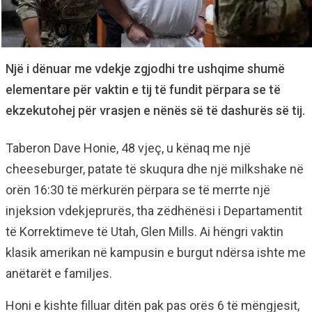
Një i dënuar me vdekje zgjodhi tre ushqime shumë
elementare për vaktin e tij të fundit përpara se të
ekzekutohej për vrasjen e nënës së të dashurës së tij.
Taberon Dave Honie, 48 vjeç, u kënaq me një
cheeseburger, patate të skuqura dhe një milkshake në
orën 16:30 të mërkurën përpara se të merrte një
injeksion vdekjeprurës, tha zëdhënësi i Departamentit
të Korrektimeve të Utah, Glen Mills. Ai hëngri vaktin
klasik amerikan në kampusin e burgut ndërsa ishte me
anëtarët e familjes.
Honi e kishte filluar ditën pak pas orës 6 të mëngjesit,