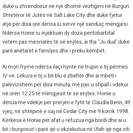
duke u zhvendosur në një dhomë vëzhgimi në Burgun
Shtetëror të Jutës në Salt Lake City dhe duke fjetur
atje për disa orë derisa iu servir një sanduiç mëngjesi.
Ndërsa Honie iu injektuan dy doza pentobarbital
vetëm pas mesnatës të së enjtes, ai tha “Ju dua” duke
parë anëtarët e familjes dhe i preku këmbët.
Ai mori frymë ndërsa ilaçi hynte në trupin e tij përmes
IV-ve. Lëkura e tij u bë blu e zbehtë dhe ai mbeti i
palëvizshëm për disa minuta, më pas u shpall i vdekur
në orën 12:25 të mëngjesit të së enjtes. Honie u
dënua me vdekje për prerjen e fytit të Claudia Benn, 49
vjeç, në shtëpinë e saj në Cedar City më 9 korrik 1998.
Kërkesa e Honie për afat u refuzua nga bordi dhe ai u
bë i burgosuri i parë që u ekzekutua në Utah që nga viti