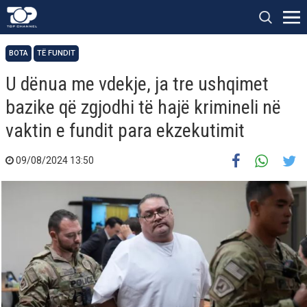
BOTA
TË FUNDIT
U dënua me vdekje, ja tre ushqimet
bazike që zgjodhi të hajë krimineli në
vaktin e fundit para ekzekutimit
09/08/2024 13:50