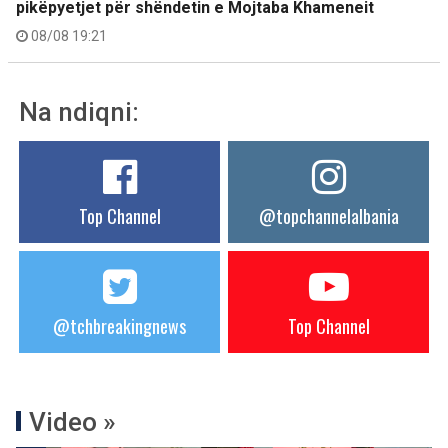
pikëpyetjet për shëndetin e Mojtaba Khameneit
08/08 19:21
Na ndiqni:
Top Channel
@topchannelalbania
@tchbreakingnews
Top Channel
Video »