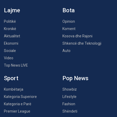
Lajme
Bota
Politikë
Opinion
Kronikë
Koment
Aktualitet
Kosova dhe Rajoni
Ekonomi
Shkencë dhe Teknologji
Sociale
Auto
Video
Top News LIVE
Sport
Pop News
Kombëtarja
Showbiz
Kategoria Superiore
Lifestyle
Kategoria e Parë
Fashion
Premier League
Shëndeti