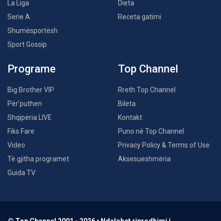
La Liga
Dieta
Serie A
Receta gatimi
Shumësportësh
Sport Gossip
Programe
Top Channel
Big Brother VIP
Rreth Top Channel
Për’puthen
Bileta
Shqipëria LIVE
Kontakt
Fiks Fare
Puno në Top Channel
Video
Privacy Policy & Terms of Use
Të gjitha programet
Aksesueshmëria
Guida TV