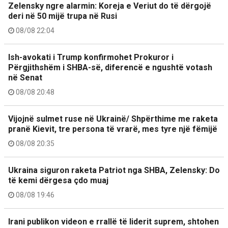
Zelensky ngre alarmin: Koreja e Veriut do të dërgojë
deri në 50 mijë trupa në Rusi
08/08 22:04
Ish-avokati i Trump konfirmohet Prokuror i
Përgjithshëm i SHBA-së, diferencë e ngushtë votash
në Senat
08/08 20:48
Vijojnë sulmet ruse në Ukrainë/ Shpërthime me raketa
pranë Kievit, tre persona të vrarë, mes tyre një fëmijë
08/08 20:35
Ukraina siguron raketa Patriot nga SHBA, Zelensky: Do
të kemi dërgesa çdo muaj
08/08 19:46
Irani publikon videon e rrallë të liderit suprem, shtohen