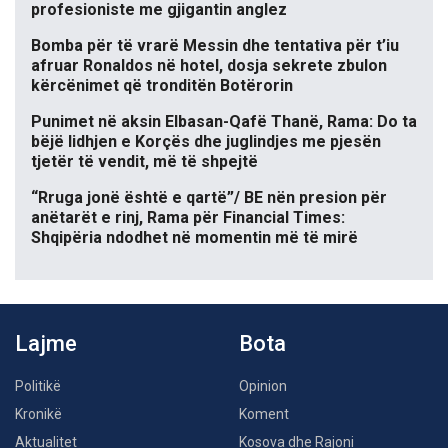
profesioniste me gjigantin anglez
Bomba për të vrarë Messin dhe tentativa për t’iu
afruar Ronaldos në hotel, dosja sekrete zbulon
kërcënimet që tronditën Botërorin
Punimet në aksin Elbasan-Qafë Thanë, Rama: Do ta
bëjë lidhjen e Korçës dhe juglindjes me pjesën
tjetër të vendit, më të shpejtë
“Rruga jonë është e qartë”/ BE nën presion për
anëtarët e rinj, Rama për Financial Times:
Shqipëria ndodhet në momentin më të mirë
Lajme
Bota
Politikë
Opinion
Kronikë
Koment
Aktualitet
Kosova dhe Rajoni