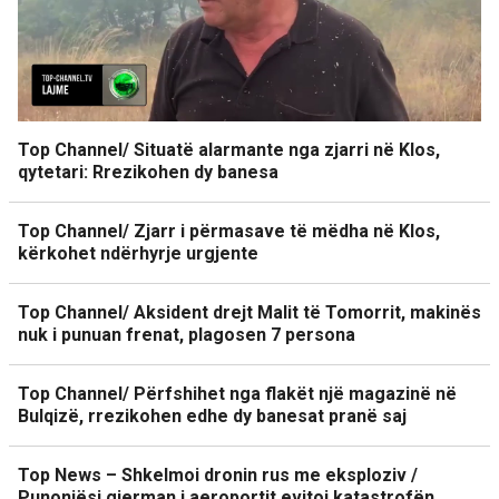
Top Channel/ Situatë alarmante nga zjarri në Klos,
qytetari: Rrezikohen dy banesa
Top Channel/ Zjarr i përmasave të mëdha në Klos,
kërkohet ndërhyrje urgjente
Top Channel/ Aksident drejt Malit të Tomorrit, makinës
nuk i punuan frenat, plagosen 7 persona
Top Channel/ Përfshihet nga flakët një magazinë në
Bulqizë, rrezikohen edhe dy banesat pranë saj
Top News – Shkelmoi dronin rus me eksploziv /
Punonjësi gjerman i aeroportit evitoi katastrofën