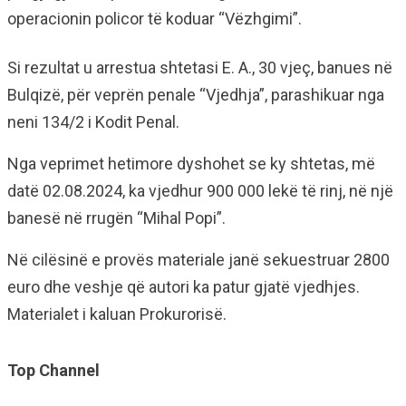
operacionin policor të koduar “Vëzhgimi”.
Si rezultat u arrestua shtetasi E. A., 30 vjeç, banues në
Bulqizë, për veprën penale “Vjedhja”, parashikuar nga
neni 134/2 i Kodit Penal.
Nga veprimet hetimore dyshohet se ky shtetas, më
datë 02.08.2024, ka vjedhur 900 000 lekë të rinj, në një
banesë në rrugën “Mihal Popi”.
Në cilësinë e provës materiale janë sekuestruar 2800
euro dhe veshje që autori ka patur gjatë vjedhjes.
Materialet i kaluan Prokurorisë.
Top Channel