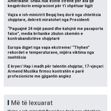
Amerikane: SHBA nuk është strehë për ata që
keqpërdorin emigracioni për t’i shpëtuar ligjit
Vajza e ish-ministrit Beqaj heq dorë nga shtetësia
shqiptare, dekreti miratohet nga Presidenti
“Paguajnë 24 mijë paund dhe kalojnë me pasaporta
false”, media britanike zbulon skemën e
kontrabandistëve shqiptarë
Europa digjet nga vapa ekstreme/ “Thyhen”
rekordet e temperaturave, mijëra viktima nga
nxehtësia
E kryer/ Hap i madh për talentin shqiptar, 17-vjeçari
Armend Muslika firmos kontratën e parë
profesioniste me gjigantin anglez
Më të lexuarat