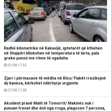
Radhë kilometrike në Kakavijë, qytetarët që kthehen
në Shqipëri bllokohen në temperatura të larta, pala
greke punon me ritme të ngadalta
07/08 17:55
Zjarr i përmasave të mëdha në Klos/ Flakët rrezikojnë
dy banesa, kërkohet ndërhyrje urgjente
07/08 17:38
Aksident pranë Malit të Tomorrit/ Makinës nuk i
punuan frenat dhe doli nga rruga, plagosen 7 persona,