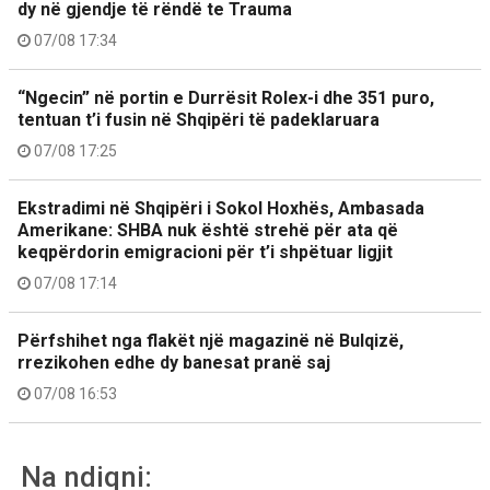
dy në gjendje të rëndë te Trauma
07/08 17:34
“Ngecin” në portin e Durrësit Rolex-i dhe 351 puro,
tentuan t’i fusin në Shqipëri të padeklaruara
07/08 17:25
Ekstradimi në Shqipëri i Sokol Hoxhës, Ambasada
Amerikane: SHBA nuk është strehë për ata që
keqpërdorin emigracioni për t’i shpëtuar ligjit
07/08 17:14
Përfshihet nga flakët një magazinë në Bulqizë,
rrezikohen edhe dy banesat pranë saj
07/08 16:53
Na ndiqni: