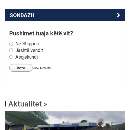
SONDAZH
Pushimet tuaja këtë vit?
Në Shqipëri
Jashtë vendit
Asgjëkundi
Vote
View Results
Aktualitet »