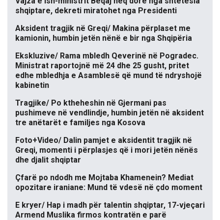
Vajza e ish-ministrit Beqaj heq dorë nga shtetësia
shqiptare, dekreti miratohet nga Presidenti
Aksident tragjik në Greqi/ Makina përplaset me
kamionin, humbin jetën nënë e bir nga Shqipëria
Ekskluzive/ Rama mbledh Qeverinë në Pogradec.
Ministrat raportojnë më 24 dhe 25 gusht, pritet
edhe mbledhja e Asamblesë që mund të ndryshojë
kabinetin
Tragjike/ Po ktheheshin në Gjermani pas
pushimeve në vendlindje, humbin jetën në aksident
tre anëtarët e familjes nga Kosova
Foto+Video/ Dalin pamjet e aksidentit tragjik në
Greqi, momenti i përplasjes që i mori jetën nënës
dhe djalit shqiptar
Çfarë po ndodh me Mojtaba Khamenein? Mediat
opozitare iraniane: Mund të vdesë në çdo moment
E kryer/ Hap i madh për talentin shqiptar, 17-vjeçari
Armend Muslika firmos kontratën e parë