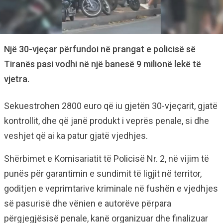
Një 30-vjeçar përfundoi në prangat e policisë së
Tiranës pasi vodhi në një banesë 9 milionë lekë të
vjetra.
Sekuestrohen 2800 euro që iu gjetën 30-vjeçarit, gjatë
kontrollit, dhe që janë produkt i veprës penale, si dhe
veshjet që ai ka patur gjatë vjedhjes.
Shërbimet e Komisariatit të Policisë Nr. 2, në vijim të
punës për garantimin e sundimit të ligjit në territor,
goditjen e veprimtarive kriminale në fushën e vjedhjes
së pasurisë dhe vënien e autorëve përpara
përgjegjësisë penale, kanë organizuar dhe finalizuar