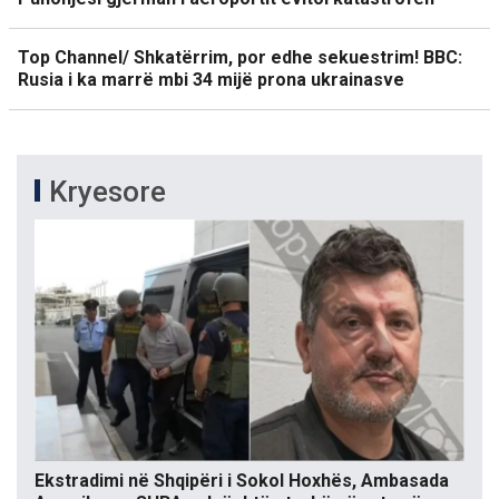
Top Channel/ Shkatërrim, por edhe sekuestrim! BBC:
Rusia i ka marrë mbi 34 mijë prona ukrainasve
Kryesore
Ekstradimi në Shqipëri i Sokol Hoxhës, Ambasada