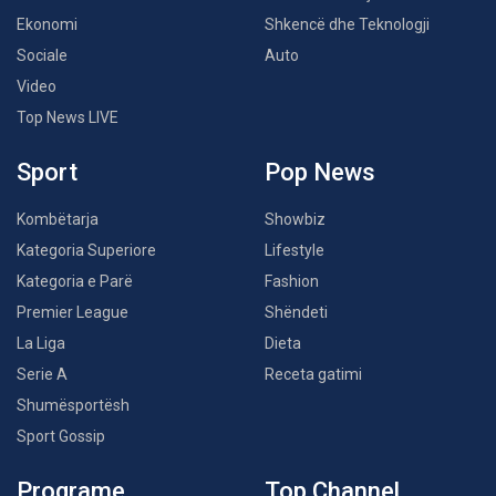
Ekonomi
Shkencë dhe Teknologji
Sociale
Auto
Video
Top News LIVE
Sport
Pop News
Kombëtarja
Showbiz
Kategoria Superiore
Lifestyle
Kategoria e Parë
Fashion
Premier League
Shëndeti
La Liga
Dieta
Serie A
Receta gatimi
Shumësportësh
Sport Gossip
Programe
Top Channel