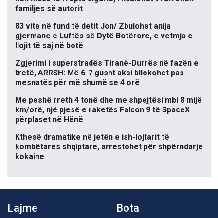
familjes së autorit
83 vite në fund të detit Jon/ Zbulohet anija
gjermane e Luftës së Dytë Botërore, e vetmja e
llojit të saj në botë
Zgjerimi i superstradës Tiranë-Durrës në fazën e
tretë, ARRSH: Më 6-7 gusht aksi bllokohet pas
mesnatës për më shumë se 4 orë
Me peshë rreth 4 tonë dhe me shpejtësi mbi 8 mijë
km/orë, një pjesë e raketës Falcon 9 të SpaceX
përplaset në Hënë
Kthesë dramatike në jetën e ish-lojtarit të
kombëtares shqiptare, arrestohet për shpërndarje
kokaine
Lajme
Bota