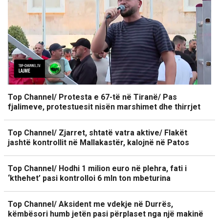
Top Channel/ Protesta e 67-të në Tiranë/ Pas
fjalimeve, protestuesit nisën marshimet dhe thirrjet
Top Channel/ Zjarret, shtatë vatra aktive/ Flakët
jashtë kontrollit në Mallakastër, kalojnë në Patos
Top Channel/ Hodhi 1 milion euro në plehra, fati i
‘kthehet’ pasi kontrolloi 6 mln ton mbeturina
Top Channel/ Aksident me vdekje në Durrës,
këmbësori humb jetën pasi përplaset nga një makinë