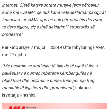
internet. Gjatë këtyre shtatë muajve jemi përballur
edhe me OSHMA që nuk kanë vetëdeklaruar pasqyrat
financiare në AMA, apo që nuk përmbushin detyrime
të tjera ligjore, siç është deklarimi i strukturës së
pronësisë”.
Për këto arsye 7 mujori i 2024 është mbyllur nga AMA,
me 27 gjoba.
“Me besimin se statistika të tilla do të vijnë duke u
pakësuar në numër, mbetemi këmbëngulës në
objektivat dhe qëllimin e punës tonë për një treg
mediatik të ligjshëm dhe profesional”,
shkruan
kryetarja Krasniqi.