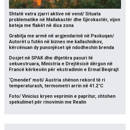
Shtatë vatra zjarri aktive në vend/ Situata
problematike në Mallakastër dhe Gjirokastër, vijon
beteja me flakët në disa zona
Grabitja me armë në argjendarinë në Paskuqan/
Autorët u futën në biznes me kallashnikov,
kërcënuan dy punonjëset që ndodheshin brenda
Dosjet në SPAK dhe dhjetëra pasuri të
sekuestruara, Ministria e Drejtësisë dërgon në
Francë kërkesën për ekstradimin e Ermal Beqirajt
‘Çmendet’ moti/ Austria shënon rekord të ri
temperaturash, termometri arrin në 41.2°C
Foto/ Vinicius kryen veprimin e papritur, shtohen
spekulimet për rinovimin me Realin