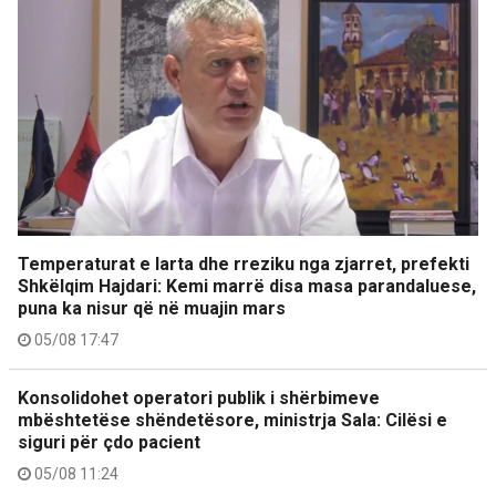
Temperaturat e larta dhe rreziku nga zjarret, prefekti
Shkëlqim Hajdari: Kemi marrë disa masa parandaluese,
puna ka nisur që në muajin mars
05/08 17:47
Konsolidohet operatori publik i shërbimeve
mbështetëse shëndetësore, ministrja Sala: Cilësi e
siguri për çdo pacient
05/08 11:24