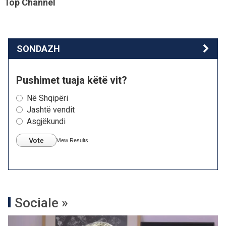
Top Channel
SONDAZH
Pushimet tuaja këtë vit?
Në Shqipëri
Jashtë vendit
Asgjëkundi
Vote
View Results
Sociale »