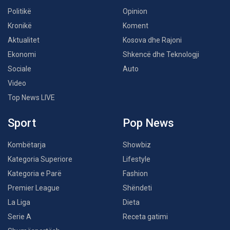
Politikë
Opinion
Kronikë
Koment
Aktualitet
Kosova dhe Rajoni
Ekonomi
Shkencë dhe Teknologji
Sociale
Auto
Video
Top News LIVE
Sport
Pop News
Kombëtarja
Showbiz
Kategoria Superiore
Lifestyle
Kategoria e Parë
Fashion
Premier League
Shëndeti
La Liga
Dieta
Serie A
Receta gatimi