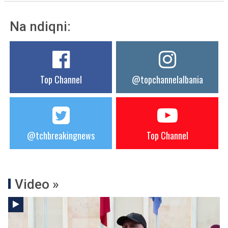
Na ndiqni:
Top Channel
@topchannelalbania
@tchbreakingnews
Top Channel
Video »