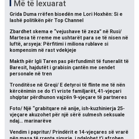
Më të lexuarat
Grida Duma rrëfen bisedën me Lori Hoxhën: Si e
lashë politikën për Top Channel
Zbardhet skema e “vejushave të zeza” në Rusi/
Martesa të rreme me ushtarët para se të nisen në
luftë, arsyeja: Përfitimi i miliona rublave si
kompensim në rast vdekjeje
Makth për Igli Taren pas përfundimit të funeralit të
Baresit, hajdutët i grabisin çantën me sendet
personale në tren
Tronditëse në Greqi/ E detyroi të flinte me të nën
kërcënimin se do t’i vriste familjarët, 41-vjeçari
shqiptar përdhunon vajzën 9-vjeçare të partneres
Foto/ Një “grabitqare në anije, ish-kuzhinierja 25-
vjeçare akuzohet për një sërë sulmesh seksuale
ndaj… marinarëve
Vendim i papritur/ Prindërit e 14-vjeçares së vrarë
nën masa të rrepta sigurie, i ndalohet t’i afrohen