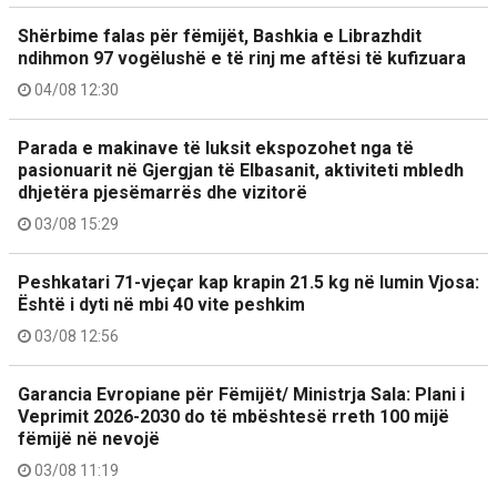
Shërbime falas për fëmijët, Bashkia e Librazhdit
ndihmon 97 vogëlushë e të rinj me aftësi të kufizuara
04/08 12:30
Parada e makinave të luksit ekspozohet nga të
pasionuarit në Gjergjan të Elbasanit, aktiviteti mbledh
dhjetëra pjesëmarrës dhe vizitorë
03/08 15:29
Peshkatari 71-vjeçar kap krapin 21.5 kg në lumin Vjosa:
Është i dyti në mbi 40 vite peshkim
03/08 12:56
Garancia Evropiane për Fëmijët/ Ministrja Sala: Plani i
Veprimit 2026-2030 do të mbështesë rreth 100 mijë
fëmijë në nevojë
03/08 11:19