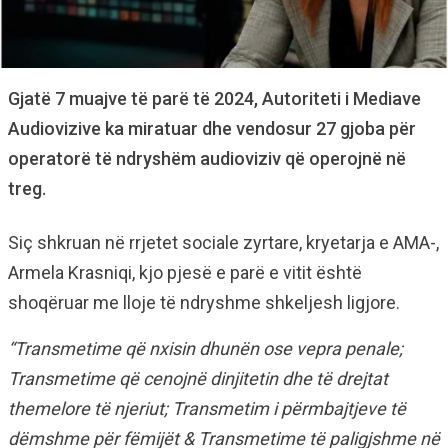
Gjatë 7 muajve të parë të 2024, Autoriteti i Mediave
Audiovizive ka miratuar dhe vendosur 27 gjoba për
operatorë të ndryshëm audioviziv që operojnë në
treg.
Siç shkruan në rrjetet sociale zyrtare, kryetarja e AMA-,
Armela Krasniqi, kjo pjesë e parë e vitit është
shoqëruar me lloje të ndryshme shkeljesh ligjore.
“Transmetime që nxisin dhunën ose vepra penale;
Transmetime që cenojnë dinjitetin dhe të drejtat
themelore të njeriut; Transmetim i përmbajtjeve të
dëmshme për fëmijët & Transmetime të paligjshme në