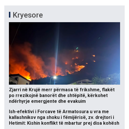
Kryesore
Zjarri në Krujë merr përmasa të frikshme, flakët
po rrezikojnë banorët dhe shtëpitë, kërkohet
ndërhyrje emergjente dhe evakuim
Ish-efektivi i Forcave të Armatosura u vra me
kallashnikov nga shoku i fëmijërisë, zv. drejtori i
Hetimit: Kishin konflikt të mbartur prej disa kohësh