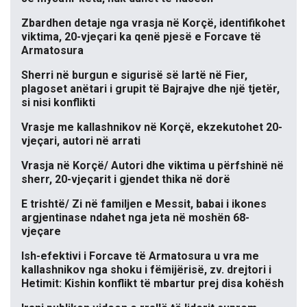
Zbardhen detaje nga vrasja në Korçë, identifikohet
viktima, 20-vjeçari ka qenë pjesë e Forcave të
Armatosura
Sherri në burgun e sigurisë së lartë në Fier,
plagoset anëtari i grupit të Bajrajve dhe një tjetër,
si nisi konflikti
Vrasje me kallashnikov në Korçë, ekzekutohet 20-
vjeçari, autori në arrati
Vrasja në Korçë/ Autori dhe viktima u përfshinë në
sherr, 20-vjeçarit i gjendet thika në dorë
E trishtë/ Zi në familjen e Messit, babai i ikones
argjentinase ndahet nga jeta në moshën 68-
vjeçare
Ish-efektivi i Forcave të Armatosura u vra me
kallashnikov nga shoku i fëmijërisë, zv. drejtori i
Hetimit: Kishin konflikt të mbartur prej disa kohësh