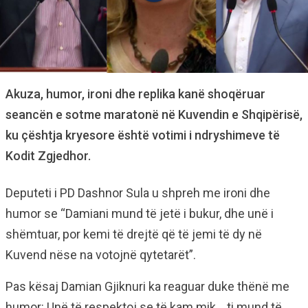
Akuza, humor, ironi dhe replika kanë shoqëruar
seancën e sotme maratonë në Kuvendin e Shqipërisë,
ku çështja kryesore është votimi i ndryshimeve të
Kodit Zgjedhor.
Deputeti i PD Dashnor Sula u shpreh me ironi dhe
humor se “Damiani mund të jetë i bukur, dhe unë i
shëmtuar, por kemi të drejtë që të jemi të dy në
Kuvend nëse na votojnë qytetarët”.
Pas kësaj Damian Gjiknuri ka reaguar duke thënë me
humor: Unë të respektoj se të kam mik… ti mund të