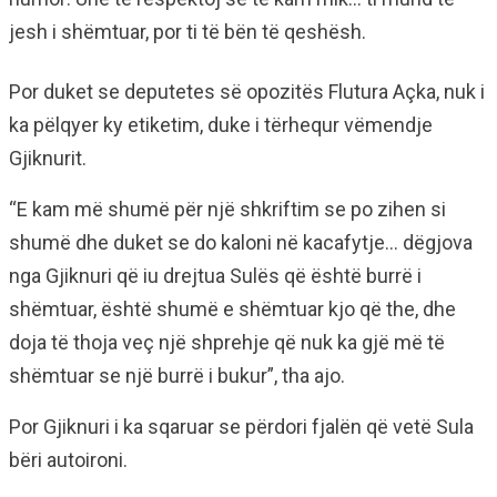
jesh i shëmtuar, por ti të bën të qeshësh.
Por duket se deputetes së opozitës Flutura Açka, nuk i
ka pëlqyer ky etiketim, duke i tërhequr vëmendje
Gjiknurit.
“E kam më shumë për një shkriftim se po zihen si
shumë dhe duket se do kaloni në kacafytje… dëgjova
nga Gjiknuri që iu drejtua Sulës që është burrë i
shëmtuar, është shumë e shëmtuar kjo që the, dhe
doja të thoja veç një shprehje që nuk ka gjë më të
shëmtuar se një burrë i bukur”, tha ajo.
Por Gjiknuri i ka sqaruar se përdori fjalën që vetë Sula
bëri autoironi.