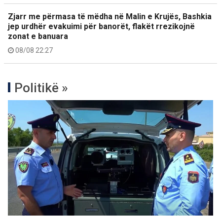
Zjarr me përmasa të mëdha në Malin e Krujës, Bashkia
jep urdhër evakuimi për banorët, flakët rrezikojnë
zonat e banuara
08/08 22:27
Politikë »