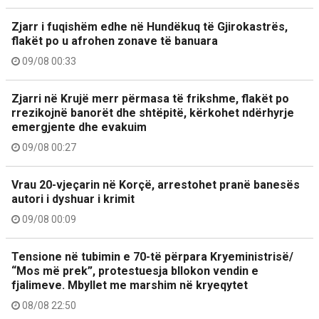
Zjarr i fuqishëm edhe në Hundëkuq të Gjirokastrës,
flakët po u afrohen zonave të banuara
09/08 00:33
Zjarri në Krujë merr përmasa të frikshme, flakët po
rrezikojnë banorët dhe shtëpitë, kërkohet ndërhyrje
emergjente dhe evakuim
09/08 00:27
Vrau 20-vjeçarin në Korçë, arrestohet pranë banesës
autori i dyshuar i krimit
09/08 00:09
Tensione në tubimin e 70-të përpara Kryeministrisë/
“Mos më prek”, protestuesja bllokon vendin e
fjalimeve. Mbyllet me marshim në kryeqytet
08/08 22:50