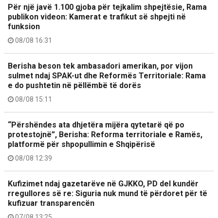
Për një javë 1.100 gjoba për tejkalim shpejtësie, Rama
publikon videon: Kamerat e trafikut së shpejti në
funksion
08/08 16:31
Berisha beson tek ambasadori amerikan, por vijon
sulmet ndaj SPAK-ut dhe Reformës Territoriale: Rama
e do pushtetin në pëllëmbë të dorës
08/08 15:11
“Përshëndes ata dhjetëra mijëra qytetarë që po
protestojnë”, Berisha: Reforma territoriale e Ramës,
platformë për shpopullimin e Shqipërisë
08/08 12:39
Kufizimet ndaj gazetarëve në GJKKO, PD del kundër
rregullores së re: Siguria nuk mund të përdoret për të
kufizuar transparencën
07/08 13:25