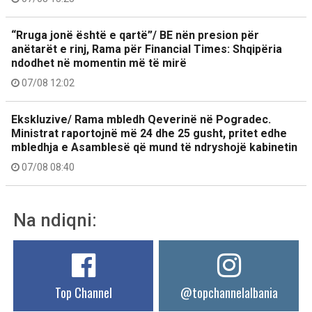
“Rruga jonë është e qartë”/ BE nën presion për
anëtarët e rinj, Rama për Financial Times: Shqipëria
ndodhet në momentin më të mirë
07/08 12:02
Ekskluzive/ Rama mbledh Qeverinë në Pogradec.
Ministrat raportojnë më 24 dhe 25 gusht, pritet edhe
mbledhja e Asamblesë që mund të ndryshojë kabinetin
07/08 08:40
Na ndiqni:
Top Channel
@topchannelalbania