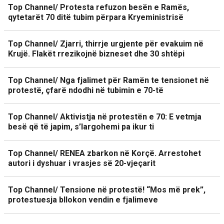
Top Channel/ Protesta refuzon besën e Ramës,
qytetarët 70 ditë tubim përpara Kryeministrisë
Top Channel/ Zjarri, thirrje urgjente për evakuim në
Krujë. Flakët rrezikojnë bizneset dhe 30 shtëpi
Top Channel/ Nga fjalimet për Ramën te tensionet në
protestë, çfarë ndodhi në tubimin e 70-të
Top Channel/ Aktivistja në protestën e 70: E vetmja
besë që të japim, s’largohemi pa ikur ti
Top Channel/ RENEA zbarkon në Korçë. Arrestohet
autori i dyshuar i vrasjes së 20-vjeçarit
Top Channel/ Tensione në protestë! “Mos më prek”,
protestuesja bllokon vendin e fjalimeve