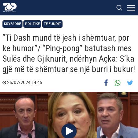
KRYESORE
POLITIKË
TË FUNDIT
“Ti Dash mund të jesh i shëmtuar, por
ke humor”/ “Ping-pong” batutash mes
Sulës dhe Gjiknurit, ndërhyn Açka: S’ka
gjë më të shëmtuar se një burri i bukur!
26/07/2024 14:45