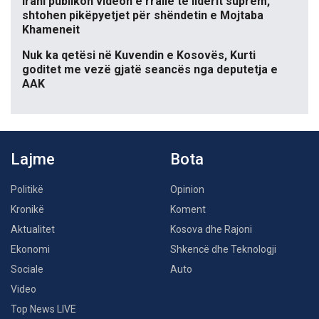
Irani publikon videon e rrallë të liderit suprem,
shtohen pikëpyetjet për shëndetin e Mojtaba
Khameneit
Nuk ka qetësi në Kuvendin e Kosovës, Kurti
goditet me vezë gjatë seancës nga deputetja e
AAK
Lajme
Bota
Politikë
Opinion
Kronikë
Koment
Aktualitet
Kosova dhe Rajoni
Ekonomi
Shkencë dhe Teknologji
Sociale
Auto
Video
Top News LIVE