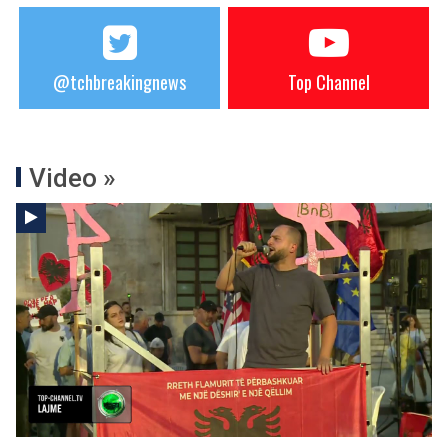
@tchbreakingnews
Top Channel
Video »