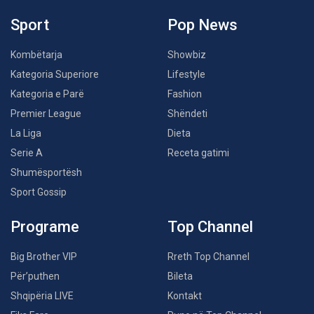
Sport
Pop News
Kombëtarja
Showbiz
Kategoria Superiore
Lifestyle
Kategoria e Parë
Fashion
Premier League
Shëndeti
La Liga
Dieta
Serie A
Receta gatimi
Shumësportësh
Sport Gossip
Programe
Top Channel
Big Brother VIP
Rreth Top Channel
Për’puthen
Bileta
Shqipëria LIVE
Kontakt