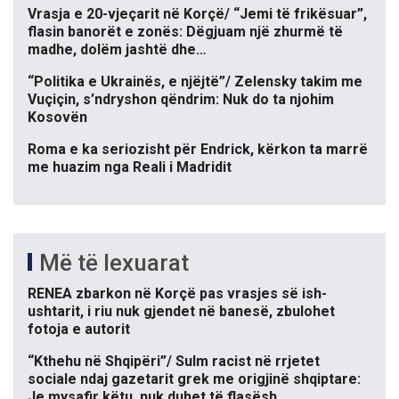
Vrasja e 20-vjeçarit në Korçë/ “Jemi të frikësuar”,
flasin banorët e zonës: Dëgjuam një zhurmë të
madhe, dolëm jashtë dhe…
“Politika e Ukrainës, e njëjtë”/ Zelensky takim me
Vuçiçin, s’ndryshon qëndrim: Nuk do ta njohim
Kosovën
Roma e ka seriozisht për Endrick, kërkon ta marrë
me huazim nga Reali i Madridit
Më të lexuarat
RENEA zbarkon në Korçë pas vrasjes së ish-
ushtarit, i riu nuk gjendet në banesë, zbulohet
fotoja e autorit
“Kthehu në Shqipëri”/ Sulm racist në rrjetet
sociale ndaj gazetarit grek me origjinë shqiptare:
Je mysafir këtu, nuk duhet të flasësh