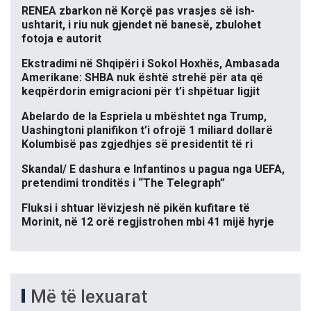
RENEA zbarkon në Korçë pas vrasjes së ish-
ushtarit, i riu nuk gjendet në banesë, zbulohet
fotoja e autorit
Ekstradimi në Shqipëri i Sokol Hoxhës, Ambasada
Amerikane: SHBA nuk është strehë për ata që
keqpërdorin emigracioni për t’i shpëtuar ligjit
Abelardo de la Espriela u mbështet nga Trump,
Uashingtoni planifikon t’i ofrojë 1 miliard dollarë
Kolumbisë pas zgjedhjes së presidentit të ri
Skandal/ E dashura e Infantinos u pagua nga UEFA,
pretendimi tronditës i “The Telegraph”
Fluksi i shtuar lëvizjesh në pikën kufitare të
Morinit, në 12 orë regjistrohen mbi 41 mijë hyrje
Më të lexuarat