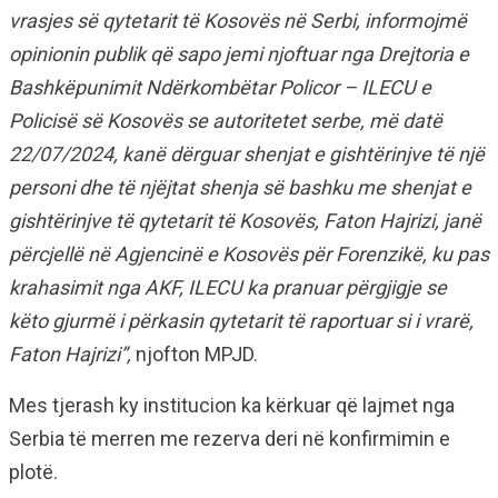
vrasjes së qytetarit të Kosovës në Serbi, informojmë
opinionin publik që sapo jemi njoftuar nga Drejtoria e
Bashkëpunimit Ndërkombëtar Policor – ILECU e
Policisë së Kosovës se autoritetet serbe, më datë
22/07/2024, kanë dërguar shenjat e gishtërinjve të një
personi dhe të njëjtat shenja së bashku me shenjat e
gishtërinjve të qytetarit të Kosovës, Faton Hajrizi, janë
përcjellë në Agjencinë e Kosovës për Forenzikë, ku pas
krahasimit nga AKF, ILECU ka pranuar përgjigje se
këto gjurmë i përkasin qytetarit të raportuar si i vrarë,
Faton Hajrizi”,
njofton MPJD.
Mes tjerash ky institucion ka kërkuar që lajmet nga
Serbia të merren me rezerva deri në konfirmimin e
plotë.