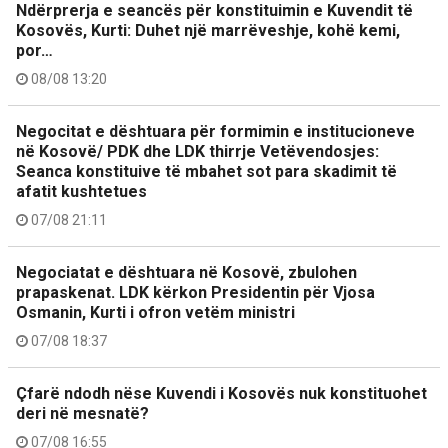
Ndërprerja e seancës për konstituimin e Kuvendit të
Kosovës, Kurti: Duhet një marrëveshje, kohë kemi,
por…
08/08 13:20
Negocitat e dështuara për formimin e institucioneve
në Kosovë/ PDK dhe LDK thirrje Vetëvendosjes:
Seanca konstituive të mbahet sot para skadimit të
afatit kushtetues
07/08 21:11
Negociatat e dështuara në Kosovë, zbulohen
prapaskenat. LDK kërkon Presidentin për Vjosa
Osmanin, Kurti i ofron vetëm ministri
07/08 18:37
Çfarë ndodh nëse Kuvendi i Kosovës nuk konstituohet
deri në mesnatë?
07/08 16:55