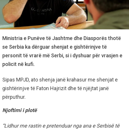
Ministria e Punëve të Jashtme dhe Diasporës thotë
se Serbia ka dërguar shenjat e gishtërinjve të
personit të vrarë më Serbi, si i dyshuar për vrasjen e
policit në kufi.
Sipas MPJD, ato shenja janë krahasur me shenjat e
gishtërinjve të Faton Hajrizit dhe të njëjtat janë
përputhur.
Njoftimi i plotë
“Lidhur me rastin e pretenduar nga ana e Serbisë të