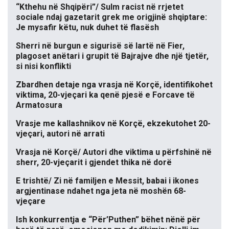
“Kthehu në Shqipëri”/ Sulm racist në rrjetet
sociale ndaj gazetarit grek me origjinë shqiptare:
Je mysafir këtu, nuk duhet të flasësh
Sherri në burgun e sigurisë së lartë në Fier,
plagoset anëtari i grupit të Bajrajve dhe një tjetër,
si nisi konflikti
Zbardhen detaje nga vrasja në Korçë, identifikohet
viktima, 20-vjeçari ka qenë pjesë e Forcave të
Armatosura
Vrasje me kallashnikov në Korçë, ekzekutohet 20-
vjeçari, autori në arrati
Vrasja në Korçë/ Autori dhe viktima u përfshinë në
sherr, 20-vjeçarit i gjendet thika në dorë
E trishtë/ Zi në familjen e Messit, babai i ikones
argjentinase ndahet nga jeta në moshën 68-
vjeçare
Ish konkurrentja e “Për’Puthen” bëhet nënë për