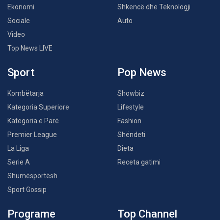
Ekonomi
Shkencë dhe Teknologji
Sociale
Auto
Video
Top News LIVE
Sport
Pop News
Kombëtarja
Showbiz
Kategoria Superiore
Lifestyle
Kategoria e Parë
Fashion
Premier League
Shëndeti
La Liga
Dieta
Serie A
Receta gatimi
Shumësportësh
Sport Gossip
Programe
Top Channel