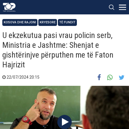
KOSOVA DHE RAJONI
KRYESORE
TË FUNDIT
U ekzekutua pasi vrau policin serb,
Ministria e Jashtme: Shenjat e
gishtërinjve përputhen me të Faton
Hajrizit
22/07/2024 20:15