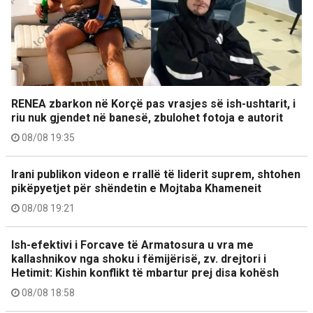
RENEA zbarkon në Korçë pas vrasjes së ish-ushtarit, i
riu nuk gjendet në banesë, zbulohet fotoja e autorit
08/08 19:35
Irani publikon videon e rrallë të liderit suprem, shtohen
pikëpyetjet për shëndetin e Mojtaba Khameneit
08/08 19:21
Ish-efektivi i Forcave të Armatosura u vra me
kallashnikov nga shoku i fëmijërisë, zv. drejtori i
Hetimit: Kishin konflikt të mbartur prej disa kohësh
08/08 18:58