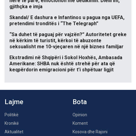
herë të parë, emocionon me dedikimin: Dielli im,
gjithçka e imja
Skandal/ E dashura e Infantinos u pagua nga UEFA,
pretendimi tronditës i “The Telegraph”
“Sa duhet të paguaj për vajzën?” Autoritetet greke
në kërkim të turistit, kërkoi të abuzonte
seksualisht me 10-vjeçaren në një biznes familjar
Ekstradimi në Shqipëri i Sokol Hoxhës, Ambasada
Amerikane: SHBA nuk është strehë për ata që
keqpërdorin emigracioni për t’i shpëtuar ligjit
Lajme
Bota
Politikë
Opinion
Kronikë
Koment
Aktualitet
Kosova dhe Rajoni