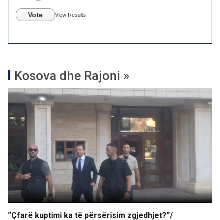
Vote
View Results
Kosova dhe Rajoni »
“Çfarë kuptimi ka të përsërisim zgjedhjet?”/