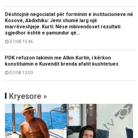
Dështojnë negociatat për formimin e institucioneve në
Kosovë, Abdixhiku: Jemi shumë larg një
marrëveshjeje. Kurti: Nëse mbivendoset rezultati
zgjedhor është e pamundur që…
07/08 15:46
PDK refuzon takimin me Albin Kurtin, i kërkon
konstituimin e Kuvendit brenda afatit kushtetues
07/08 13:03
Kryesore »