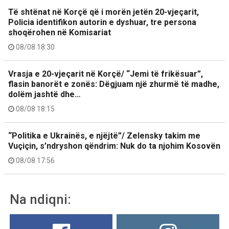
Të shtënat në Korçë që i morën jetën 20-vjeçarit,
Policia identifikon autorin e dyshuar, tre persona
shoqërohen në Komisariat
08/08 18:30
Vrasja e 20-vjeçarit në Korçë/ “Jemi të frikësuar”,
flasin banorët e zonës: Dëgjuam një zhurmë të madhe,
dolëm jashtë dhe…
08/08 18:15
“Politika e Ukrainës, e njëjtë”/ Zelensky takim me
Vuçiçin, s’ndryshon qëndrim: Nuk do ta njohim Kosovën
08/08 17:56
Na ndiqni: