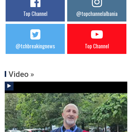
Top Channel
@topchannelalbania
@tchbreakingnews
Top Channel
Video »