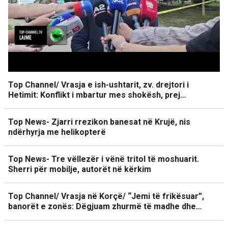
Top Channel/ Vrasja e ish-ushtarit, zv. drejtori i
Hetimit: Konflikt i mbartur mes shokësh, prej…
Top News- Zjarri rrezikon banesat në Krujë, nis
ndërhyrja me helikopterë
Top News- Tre vëllezër i vënë tritol të moshuarit.
Sherri për mobilje, autorët në kërkim
Top Channel/ Vrasja në Korçë/ “Jemi të frikësuar”,
banorët e zonës: Dëgjuam zhurmë të madhe dhe…