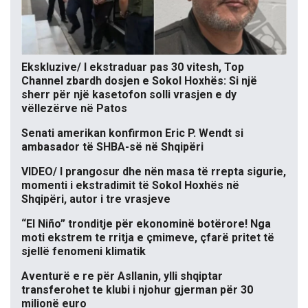
Ekskluzive/ I ekstraduar pas 30 vitesh, Top
Channel zbardh dosjen e Sokol Hoxhës: Si një
sherr për një kasetofon solli vrasjen e dy
vëllezërve në Patos
Senati amerikan konfirmon Eric P. Wendt si
ambasador të SHBA-së në Shqipëri
VIDEO/ I prangosur dhe nën masa të rrepta sigurie,
momenti i ekstradimit të Sokol Hoxhës në
Shqipëri, autor i tre vrasjeve
“El Niño” tronditje për ekonominë botërore! Nga
moti ekstrem te rritja e çmimeve, çfarë pritet të
sjellë fenomeni klimatik
Aventurë e re për Asllanin, ylli shqiptar
transferohet te klubi i njohur gjerman për 30
milionë euro