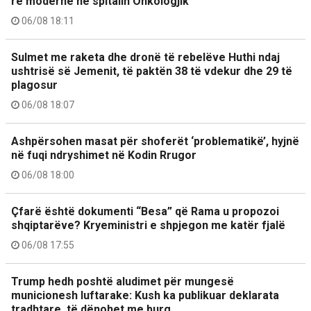
re moderne në spitalin Onkologjik
06/08 18:11
Sulmet me raketa dhe dronë të rebelëve Huthi ndaj
ushtrisë së Jemenit, të paktën 38 të vdekur dhe 29 të
plagosur
06/08 18:07
Ashpërsohen masat për shoferët ‘problematikë’, hyjnë
në fuqi ndryshimet në Kodin Rrugor
06/08 18:00
Çfarë është dokumenti “Besa” që Rama u propozoi
shqiptarëve? Kryeministri e shpjegon me katër fjalë
06/08 17:55
Trump hedh poshtë aludimet për mungesë
municionesh luftarake: Kush ka publikuar deklarata
tradhtare, të dënohet me burg