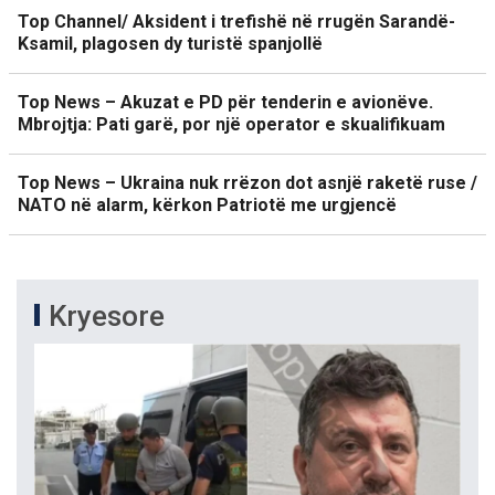
Top Channel/ Aksident i trefishë në rrugën Sarandë-
Ksamil, plagosen dy turistë spanjollë
Top News – Akuzat e PD për tenderin e avionëve.
Mbrojtja: Pati garë, por një operator e skualifikuam
Top News – Ukraina nuk rrëzon dot asnjë raketë ruse /
NATO në alarm, kërkon Patriotë me urgjencë
Kryesore