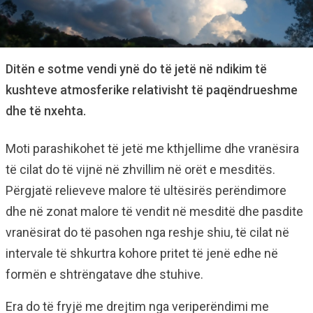
Ditën e sotme vendi ynë do të jetë në ndikim të
kushteve atmosferike relativisht të paqëndrueshme
dhe të nxehta.
Moti parashikohet të jetë me kthjellime dhe vranësira
të cilat do të vijnë në zhvillim në orët e mesditës.
Përgjatë relieveve malore të ultësirës perëndimore
dhe në zonat malore të vendit në mesditë dhe pasdite
vranësirat do të pasohen nga reshje shiu, të cilat në
intervale të shkurtra kohore pritet të jenë edhe në
formën e shtrëngatave dhe stuhive.
Era do të fryjë me drejtim nga veriperëndimi me