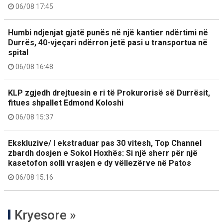
06/08 17:45
Humbi ndjenjat gjatë punës në një kantier ndërtimi në
Durrës, 40-vjeçari ndërron jetë pasi u transportua në
spital
06/08 16:48
KLP zgjedh drejtuesin e ri të Prokurorisë së Durrësit,
fitues shpallet Edmond Koloshi
06/08 15:37
Ekskluzive/ I ekstraduar pas 30 vitesh, Top Channel
zbardh dosjen e Sokol Hoxhës: Si një sherr për një
kasetofon solli vrasjen e dy vëllezërve në Patos
06/08 15:16
Kryesore »