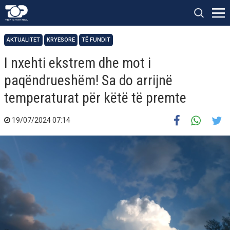
AKTUALITET
KRYESORE
TË FUNDIT
I nxehti ekstrem dhe mot i
paqëndrueshëm! Sa do arrijnë
temperaturat për këtë të premte
19/07/2024 07:14