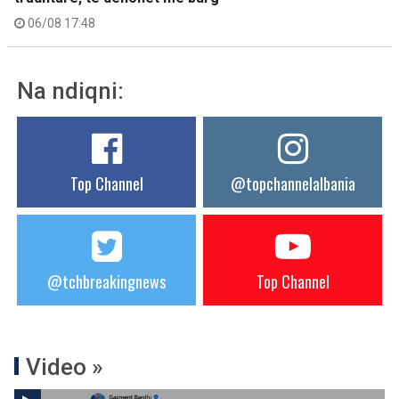
06/08 17:48
Na ndiqni:
Top Channel
@topchannelalbania
@tchbreakingnews
Top Channel
Video »