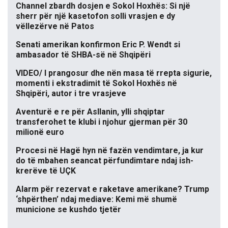
Channel zbardh dosjen e Sokol Hoxhës: Si një
sherr për një kasetofon solli vrasjen e dy
vëllezërve në Patos
Senati amerikan konfirmon Eric P. Wendt si
ambasador të SHBA-së në Shqipëri
VIDEO/ I prangosur dhe nën masa të rrepta sigurie,
momenti i ekstradimit të Sokol Hoxhës në
Shqipëri, autor i tre vrasjeve
Aventurë e re për Asllanin, ylli shqiptar
transferohet te klubi i njohur gjerman për 30
milionë euro
Procesi në Hagë hyn në fazën vendimtare, ja kur
do të mbahen seancat përfundimtare ndaj ish-
krerëve të UÇK
Alarm për rezervat e raketave amerikane? Trump
‘shpërthen’ ndaj mediave: Kemi më shumë
municione se kushdo tjetër