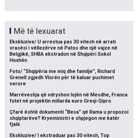
Më të lexuarat
Ekskluzive/ U arrestua pas 30 vitesh në arrati
vrasësi i vëllezërve në Patos dhe një vajze në
Belgjikë, SHBA ekstradon në Shqipëri Sokol
Hoxhën
Foto/ “Shqipëria me miq dhe familje”, Richard
Grenell zgjedh Vlorën për të kaluar pushimet
verore
Marrëveshja që ndryshon lojën në Mesdhe, Franca
futet në projektin miliarda euro Greqi-Qipro
Çfarë është dokumenti “Besa” që Rama u propozoi
shqiptarëve? Kryeministri e shpjegon me katër
fjalë
Ekskluzive/ I ekstraduar pas 30 vitesh, Top