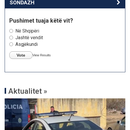
SONDAZH
Pushimet tuaja këtë vit?
Në Shqipëri
Jashtë vendit
Asgjëkundi
Vote
View Results
Aktualitet »