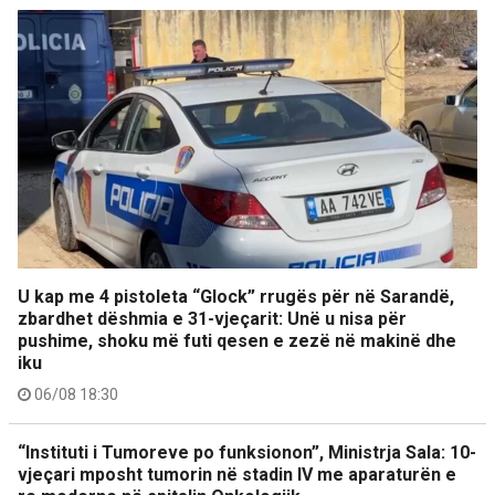
U kap me 4 pistoleta “Glock” rrugës për në Sarandë,
zbardhet dëshmia e 31-vjeçarit: Unë u nisa për
pushime, shoku më futi qesen e zezë në makinë dhe
iku
06/08 18:30
“Instituti i Tumoreve po funksionon”, Ministrja Sala: 10-
vjeçari mposht tumorin në stadin IV me aparaturën e