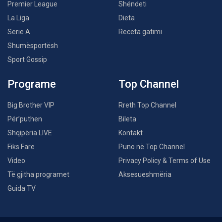
Premier League
Shëndeti
La Liga
Dieta
Serie A
Receta gatimi
Shumësportësh
Sport Gossip
Programe
Top Channel
Big Brother VIP
Rreth Top Channel
Për’puthen
Bileta
Shqipëria LIVE
Kontakt
Fiks Fare
Puno në Top Channel
Video
Privacy Policy & Terms of Use
Të gjitha programet
Aksesueshmëria
Guida TV