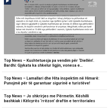
Top News – Kushtetuesja pa vendim për ‘Diellën’.
Bardhi: Gjykata ka shkelur ligjin, vonesa e…
Top News – Lamallari dhe Hita inspektim në Himarë:
Punojmë për të garantuar sigurinë e turistëve!
Top News – Jo shkrirjes me Përmetin. Këshilli
bashkiak i Këlcyrës ‘rrëzon’ draftin e territoriales