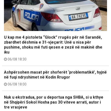
U kap me 4 pistoleta “Glock” rrugës për në Sarandë,
zbardhet dëshmia e 31-vjeçarit: Unë u nisa për
pushime, shoku më futi qesen e zezë në makinë dhe
iku
06/08 18:30
Ashpërsohen masat për shoferët ‘problematikë’, hyjnë
në fuqi ndryshimet në Kodin Rrugor
06/08 18:00
Nuk u ekstradua, por u deportua nga SHBA, si u kthye
në Shqipëri Sokol Hoxha pas 30 viteve arrati, autor i
tre vrasjeve