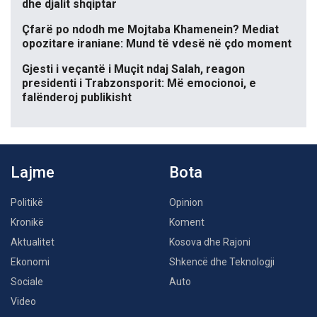
dhe djalit shqiptar
Çfarë po ndodh me Mojtaba Khamenein? Mediat
opozitare iraniane: Mund të vdesë në çdo moment
Gjesti i veçantë i Muçit ndaj Salah, reagon
presidenti i Trabzonsporit: Më emocionoi, e
falënderoj publikisht
Lajme
Bota
Politikë
Opinion
Kronikë
Koment
Aktualitet
Kosova dhe Rajoni
Ekonomi
Shkencë dhe Teknologji
Sociale
Auto
Video