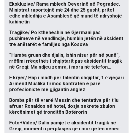
Ekskluzive/ Rama mbledh Qeverinë në Pogradec.
Ministrat raportojnë më 24 dhe 25 gusht, pritet
edhe mbledhja e Asamblesë që mund të ndryshojë
kabinetin
Tragjike/ Po ktheheshin në Gjermani pas
pushimeve në vendlindje, humbin jetën në aksident
tre anëtarët e familjes nga Kosova
“Humba gruan dhe djalin, ishin nisur për në punë”,
rrëfimi rrëqethës i shqiptarit pas aksidentit tragjik
në Greqi: Ma ndjeu zemra, i mora në telefon…
E kryer/ Hap i madh për talentin shqiptar, 17-vjeçari
Armend Muslika firmos kontratën e parë
profesioniste me gjigantin anglez
Bomba për të vrarë Messin dhe tentativa për t’iu
afruar Ronaldos në hotel, dosja sekrete zbulon
kërcënimet që tronditën Botërorin
Foto+Video/ Dalin pamjet e aksidentit tragjik në
Greqi, momenti i përplasjes që i mori jetën nënës