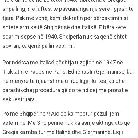
shpalli ligjin e luftës, të pasuara nga një sërë ligjesh të
tjera. Pak më vonë, kemi dekretin për përcaktimin si
shtete armike të Shqipërisë dhe Italisë. E bëra këtë
sqarim sepse në 1940, Shqipëria nuk ka qenë shtet
sovran, ka qenë pa liri veprimi.
Por ndërsa me Italisë çështja u zgjidh në 1947 në
Traktatin e Paqes në Paris. Edhe rasti i Gjermanisë, kur
në mënyrë të njëanshme u hoq ligji i luftës, ku dhe
parashikohej procedura që do të ndiqej me pronat e
sekuestruara.
Po me Shqipërinë?! Ajo që ka mbetur pezull jemi
vetëm ne. Me Shqipërinë nuk ka asnjë akt nga ato që
Greqia ka mbajtur me Italinë dhe Gjermaninë. Ligji