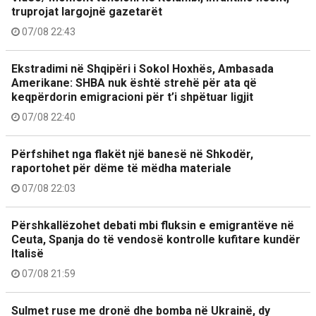
truprojat largojnë gazetarët
07/08 22:43
Ekstradimi në Shqipëri i Sokol Hoxhës, Ambasada
Amerikane: SHBA nuk është strehë për ata që
keqpërdorin emigracioni për t’i shpëtuar ligjit
07/08 22:40
Përfshihet nga flakët një banesë në Shkodër,
raportohet për dëme të mëdha materiale
07/08 22:03
Përshkallëzohet debati mbi fluksin e emigrantëve në
Ceuta, Spanja do të vendosë kontrolle kufitare kundër
Italisë
07/08 21:59
Sulmet ruse me dronë dhe bomba në Ukrainë, dy