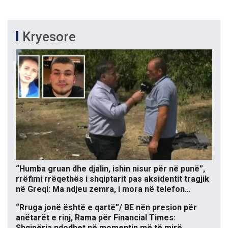
Kryesore
“Humba gruan dhe djalin, ishin nisur për në punë”,
rrëfimi rrëqethës i shqiptarit pas aksidentit tragjik
në Greqi: Ma ndjeu zemra, i mora në telefon…
“Rruga jonë është e qartë”/ BE nën presion për
anëtarët e rinj, Rama për Financial Times:
Shqipëria ndodhet në momentin më të mirë