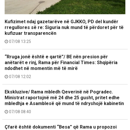
Kufizimet ndaj gazetarëve në GJKKO, PD del kundër
rregullores së re: Siguria nuk mund të përdoret për të
kufizuar transparencën
07/08 13:25
“Rruga jonë është e qartë”/ BE nën presion për
anëtarët e rinj, Rama për Financial Times: Shqipëria
ndodhet në momentin më të mirë
07/08 12:02
Ekskluzive/ Rama mbledh Qeverinë në Pogradec.
Ministrat raportojnë më 24 dhe 25 gusht, pritet edhe
mbledhja e Asamblesë që mund të ndryshojë kabinetin
07/08 08:40
Çfarë është dokumenti “Besa” që Rama u propozoi