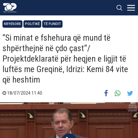
KRYESORE
POLITIKË
TË FUNDIT
“Si minat e fshehura që mund të
shpërthejnë në çdo çast”/
Projektdeklaratë për heqjen e ligjit të
luftës me Greqinë, Idrizi: Kemi 84 vite
që heshtim
18/07/2024 11:40