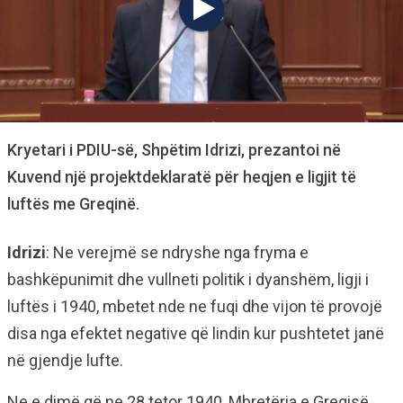
Kryetari i PDIU-së, Shpëtim Idrizi, prezantoi në
Kuvend një projektdeklaratë për heqjen e ligjit të
luftës me Greqinë.
Idrizi
: Ne verejmë se ndryshe nga fryma e
bashkëpunimit dhe vullneti politik i dyanshëm, ligji i
luftës i 1940, mbetet nde ne fuqi dhe vijon të provojë
disa nga efektet negative që lindin kur pushtetet janë
në gjendje lufte.
Ne e dimë që ne 28 tetor 1940, Mbretëria e Greqisë