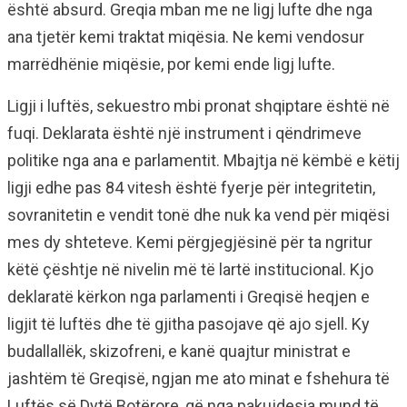
është absurd. Greqia mban me ne ligj lufte dhe nga
ana tjetër kemi traktat miqësia. Ne kemi vendosur
marrëdhënie miqësie, por kemi ende ligj lufte.
Ligji i luftës, sekuestro mbi pronat shqiptare është në
fuqi. Deklarata është një instrument i qëndrimeve
politike nga ana e parlamentit. Mbajtja në këmbë e këtij
ligji edhe pas 84 vitesh është fyerje për integritetin,
sovranitetin e vendit tonë dhe nuk ka vend për miqësi
mes dy shteteve. Kemi përgjegjësinë për ta ngritur
këtë çështje në nivelin më të lartë institucional. Kjo
deklaratë kërkon nga parlamenti i Greqisë heqjen e
ligjit të luftës dhe të gjitha pasojave që ajo sjell. Ky
budallallëk, skizofreni, e kanë quajtur ministrat e
jashtëm të Greqisë, ngjan me ato minat e fshehura të
Luftës së Dytë Botërore, që nga pakujdesia mund të