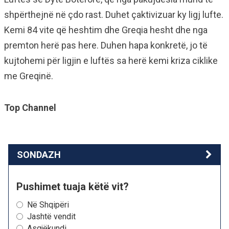
shpërthejnë në çdo rast. Duhet çaktivizuar ky ligj lufte.
Kemi 84 vite që heshtim dhe Greqia hesht dhe nga
premton herë pas here. Duhen hapa konkretë, jo të
kujtohemi për ligjin e luftës sa herë kemi kriza ciklike
me Greqinë.
Top Channel
SONDAZH
Pushimet tuaja këtë vit?
Në Shqipëri
Jashtë vendit
Asgjëkundi