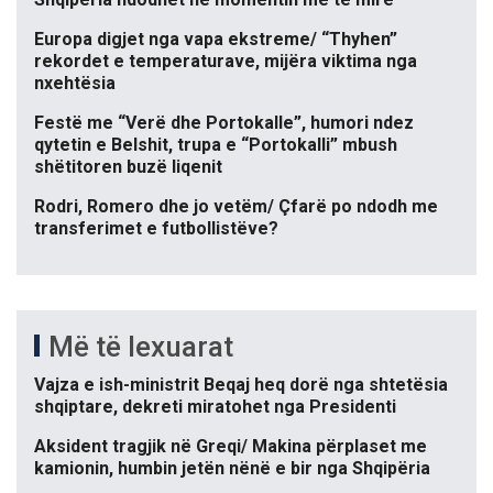
Europa digjet nga vapa ekstreme/ “Thyhen”
rekordet e temperaturave, mijëra viktima nga
nxehtësia
Festë me “Verë dhe Portokalle”, humori ndez
qytetin e Belshit, trupa e “Portokalli” mbush
shëtitoren buzë liqenit
Rodri, Romero dhe jo vetëm/ Çfarë po ndodh me
transferimet e futbollistëve?
Më të lexuarat
Vajza e ish-ministrit Beqaj heq dorë nga shtetësia
shqiptare, dekreti miratohet nga Presidenti
Aksident tragjik në Greqi/ Makina përplaset me
kamionin, humbin jetën nënë e bir nga Shqipëria