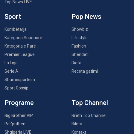
Top News LIVE
Sport
Pop News
Kombëtarja
Showbiz
Kategoria Superiore
Lifestyle
Kategoria e Parë
Fashion
Premier League
Shëndeti
La Liga
Dieta
Serie A
Receta gatimi
Shumësportësh
Sport Gossip
Programe
Top Channel
Big Brother VIP
Rreth Top Channel
Për’puthen
Bileta
Shqipëria LIVE
Kontakt