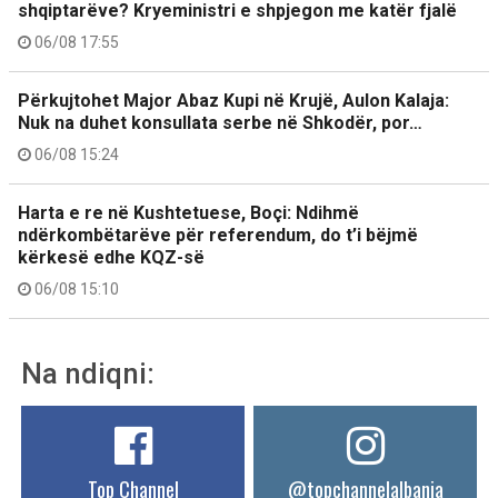
shqiptarëve? Kryeministri e shpjegon me katër fjalë
06/08 17:55
Përkujtohet Major Abaz Kupi në Krujë, Aulon Kalaja:
Nuk na duhet konsullata serbe në Shkodër, por…
06/08 15:24
Harta e re në Kushtetuese, Boçi: Ndihmë
ndërkombëtarëve për referendum, do t’i bëjmë
kërkesë edhe KQZ-së
06/08 15:10
Na ndiqni:
Top Channel
@topchannelalbania