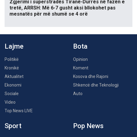
Zgjerimi i superstradës Tiranë-Durrës në fazën e
tretë, ARRSH: Më 6-7 gusht aksi bllokohet pas
mesnatës për më shumë se 4 orë
Lajme
Bota
Politikë
Opinion
Kronikë
Koment
Aktualitet
Kosova dhe Rajoni
Ekonomi
Shkencë dhe Teknologji
Sociale
Auto
Video
Top News LIVE
Sport
Pop News