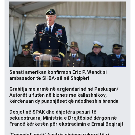
Senati amerikan konfirmon Eric P. Wendt si
ambasador të SHBA-së në Shqipëri
Grabitja me armë në argjendarinë në Paskuqan/
Autorët u futën në biznes me kallashnikov,
kërcënuan dy punonjëset që ndodheshin brenda
Dosjet në SPAK dhe dhjetëra pasuri të
sekuestruara, Ministria e Drejtësisë dërgon në
Francë kërkesën për ekstradimin e Ermal Beqirajt
‘Çmendet’ moti/ Austria shënon rekord të ri