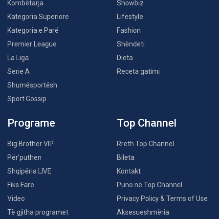
Kombëtarja
Showbiz
Kategoria Superiore
Lifestyle
Kategoria e Parë
Fashion
Premier League
Shëndeti
La Liga
Dieta
Serie A
Receta gatimi
Shumësportësh
Sport Gossip
Programe
Top Channel
Big Brother VIP
Rreth Top Channel
Për’puthen
Bileta
Shqipëria LIVE
Kontakt
Fiks Fare
Puno në Top Channel
Video
Privacy Policy & Terms of Use
Të gjitha programet
Aksesueshmëria