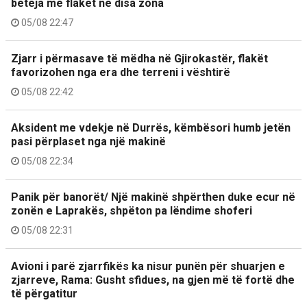
beteja me flakët në disa zona
05/08 22:47
Zjarr i përmasave të mëdha në Gjirokastër, flakët
favorizohen nga era dhe terreni i vështirë
05/08 22:42
Aksident me vdekje në Durrës, këmbësori humb jetën
pasi përplaset nga një makinë
05/08 22:34
Panik për banorët/ Një makinë shpërthen duke ecur në
zonën e Laprakës, shpëton pa lëndime shoferi
05/08 22:31
Avioni i parë zjarrfikës ka nisur punën për shuarjen e
zjarreve, Rama: Gusht sfidues, na gjen më të fortë dhe
të përgatitur