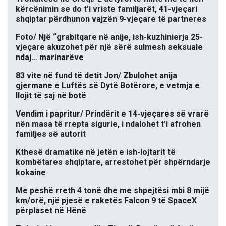
kërcënimin se do t’i vriste familjarët, 41-vjeçari
shqiptar përdhunon vajzën 9-vjeçare të partneres
Foto/ Një “grabitqare në anije, ish-kuzhinierja 25-
vjeçare akuzohet për një sërë sulmesh seksuale
ndaj… marinarëve
83 vite në fund të detit Jon/ Zbulohet anija
gjermane e Luftës së Dytë Botërore, e vetmja e
llojit të saj në botë
Vendim i papritur/ Prindërit e 14-vjeçares së vrarë
nën masa të rrepta sigurie, i ndalohet t’i afrohen
familjes së autorit
Kthesë dramatike në jetën e ish-lojtarit të
kombëtares shqiptare, arrestohet për shpërndarje
kokaine
Me peshë rreth 4 tonë dhe me shpejtësi mbi 8 mijë
km/orë, një pjesë e raketës Falcon 9 të SpaceX
përplaset në Hënë