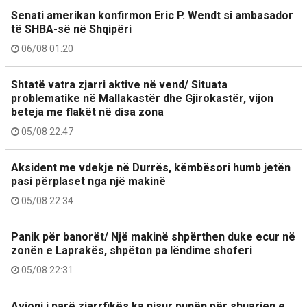
Senati amerikan konfirmon Eric P. Wendt si ambasador
të SHBA-së në Shqipëri
06/08 01:20
Shtatë vatra zjarri aktive në vend/ Situata
problematike në Mallakastër dhe Gjirokastër, vijon
beteja me flakët në disa zona
05/08 22:47
Aksident me vdekje në Durrës, këmbësori humb jetën
pasi përplaset nga një makinë
05/08 22:34
Panik për banorët/ Një makinë shpërthen duke ecur në
zonën e Laprakës, shpëton pa lëndime shoferi
05/08 22:31
Avioni i parë zjarrfikës ka nisur punën për shuarjen e