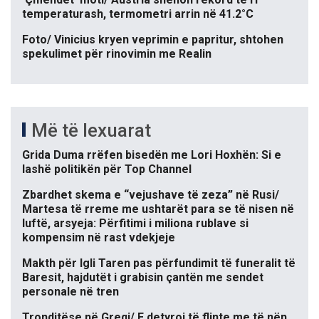
temperaturash, termometri arrin në 41.2°C
Foto/ Vinicius kryen veprimin e papritur, shtohen
spekulimet për rinovimin me Realin
Më të lexuarat
Grida Duma rrëfen bisedën me Lori Hoxhën: Si e
lashë politikën për Top Channel
Zbardhet skema e “vejushave të zeza” në Rusi/
Martesa të rreme me ushtarët para se të nisen në
luftë, arsyeja: Përfitimi i miliona rublave si
kompensim në rast vdekjeje
Makth për Igli Taren pas përfundimit të funeralit të
Baresit, hajdutët i grabisin çantën me sendet
personale në tren
Tronditëse në Greqi/ E detyroi të flinte me të nën