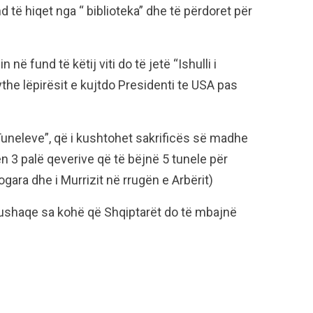
d të hiqet nga “ biblioteka” dhe të përdoret për
n në fund të këtij viti do të jetë “Ishulli i
the lëpirësit e kujtdo Presidenti te USA pas
Tuneleve”, që i kushtohet sakrificës së madhe
3 palë qeverive që të bëjnë 5 tunele për
ogara dhe i Murrizit në rrugën e Arbërit)
nushaqe sa kohë që Shqiptarët do të mbajnë