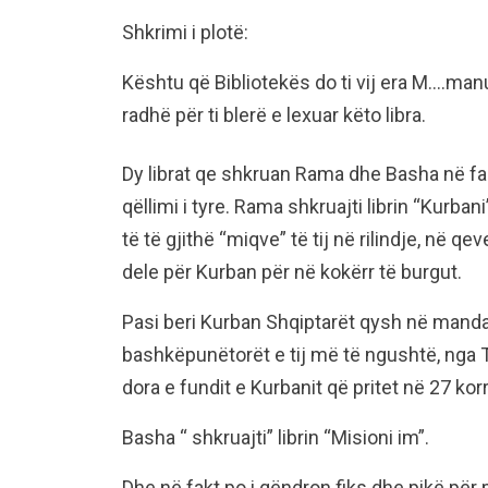
Shkrimi i plotë:
Kështu që Bibliotekës do ti vij era M….ma
radhë për ti blerë e lexuar këto libra.
Dy librat qe shkruan Rama dhe Basha në fak
qëllimi i tyre. Rama shkruajti librin “Kurban
të të gjithë “miqve” të tij në rilindje, në q
dele për Kurban për në kokërr të burgut.
Pasi beri Kurban Shqiptarët qysh në mandati
bashkëpunëtorët e tij më të ngushtë, nga Ta
dora e fundit e Kurbanit që pritet në 27 kor
Basha “ shkruajti” librin “Misioni im”.
Dhe në fakt po i qëndron fiks dhe pikë për p