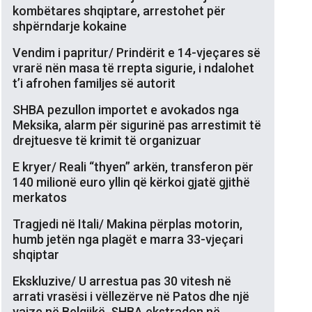
kombëtares shqiptare, arrestohet për
shpërndarje kokaine
Vendim i papritur/ Prindërit e 14-vjeçares së
vrarë nën masa të rrepta sigurie, i ndalohet
t’i afrohen familjes së autorit
SHBA pezullon importet e avokados nga
Meksika, alarm për sigurinë pas arrestimit të
drejtuesve të krimit të organizuar
E kryer/ Reali “thyen” arkën, transferon për
140 milionë euro yllin që kërkoi gjatë gjithë
merkatos
Tragjedi në Itali/ Makina përplas motorin,
humb jetën nga plagët e marra 33-vjeçari
shqiptar
Ekskluzive/ U arrestua pas 30 vitesh në
arrati vrasësi i vëllezërve në Patos dhe një
vajze në Belgjikë, SHBA ekstradon në