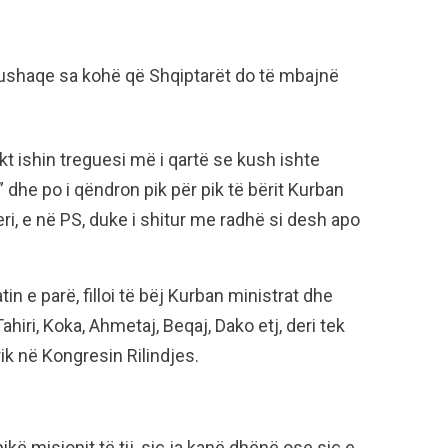
nushaqe sa kohë që Shqiptarët do të mbajnë
t ishin treguesi më i qartë se kush ishte
i” dhe po i qëndron pik për pik të bërit Kurban
everi, e në PS, duke i shitur me radhë si desh apo
n e parë, filloi të bëj Kurban ministrat dhe
hiri, Koka, Ahmetaj, Beqaj, Dako etj, deri tek
rik në Kongresin Rilindjes.
ikë misionit të tij, siç ja kanë dhënë ose siç e