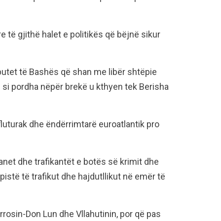
e të gjithë halet e politikës që bëjnë sikur
utet të Bashës që shan me libër shtëpie
 si pordha nëpër brekë u kthyen tek Berisha
fluturak dhe ëndërrimtarë euroatlantik pro
anet dhe trafikantët e botës së krimit dhe
istë të trafikut dhe hajdutllikut në emër të
rrosin-Don Lun dhe Vllahutinin, por që pas