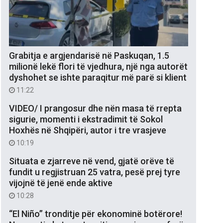
Grabitja e argjendarisë në Paskuqan, 1.5
milionë lekë flori të vjedhura, një nga autorët
dyshohet se ishte paraqitur më parë si klient
11:22
VIDEO/ I prangosur dhe nën masa të rrepta
sigurie, momenti i ekstradimit të Sokol
Hoxhës në Shqipëri, autor i tre vrasjeve
10:19
Situata e zjarreve në vend, gjatë orëve të
fundit u regjistruan 25 vatra, pesë prej tyre
vijojnë të jenë ende aktive
10:28
“El Niño” tronditje për ekonominë botërore!