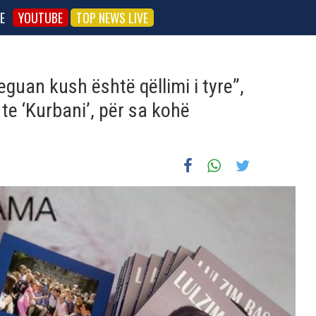
E
YOUTUBE
TOP NEWS LIVE
guan kush është qëllimi i tyre”,
 te ‘Kurbani’, për sa kohë