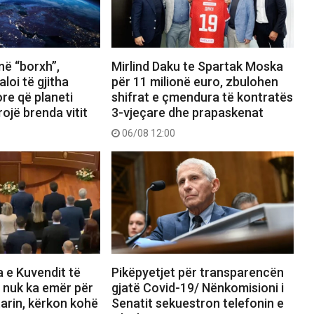
në “borxh”,
Mirlind Daku te Spartak Moska
aloi të gjitha
për 11 milionë euro, zbulohen
re që planeti
shifrat e çmendura të kontratës
ojë brenda vitit
3-vjeçare dhe prapaskenat
06/08 12:00
 e Kuvendit të
Pikëpyetjet për transparencën
 nuk ka emër për
gjatë Covid-19/ Nënkomisioni i
arin, kërkon kohë
Senatit sekuestron telefonin e