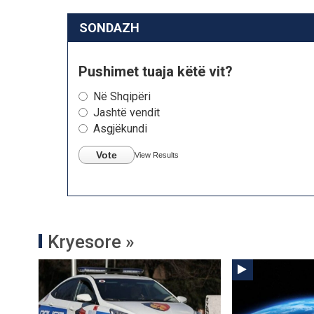
SONDAZH
Pushimet tuaja këtë vit?
Në Shqipëri
Jashtë vendit
Asgjëkundi
Vote
View Results
Kryesore »