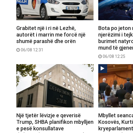
Grabitet një i ri në Lezhë,
Bota po jeton 
autorët i marrin me forcë një
njerëzimi i tejk
shumë parashë dhe orën
burimet natyro
mund të gjener
06/08 12:31
06/08 12:25
Një tjetër lëvizje e qeverisë
Mbyllet seanca
Trump, SHBA planifikon mbylljen
Kosovës, Kurti
e pesë konsullatave
kryeparlament