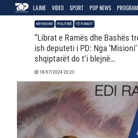
LAJME
VIDEO
SPORT
POP NEWS
PROGRAM
KRYESORE
POLITIKË
TË FUNDIT
“Librat e Ramës dhe Bashës tre
ish deputeti i PD: Nga ‘Misioni’
shqiptarët do t’i blejnë…
18/07/2024 20:23