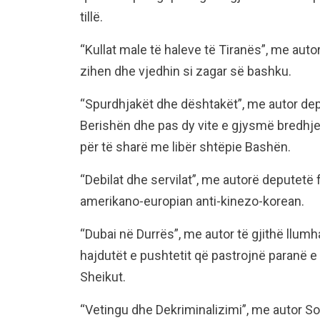
tillë.
“Kullat male të haleve të Tiranës”, me autor
zihen dhe vjedhin si zagar së bashku.
“Spurdhjakët dhe dështakët”, me autor dep
Berishën dhe pas dy vite e gjysmë bredhje
për të sharë me libër shtëpie Bashën.
“Debilat dhe servilat”, me autorë deputetë 
amerikano-europian anti-kinezo-korean.
“Dubai në Durrës”, me autor të gjithë llumh
hajdutët e pushtetit që pastrojnë paranë e p
Sheikut.
“Vetingu dhe Dekriminalizimi”, me autor So