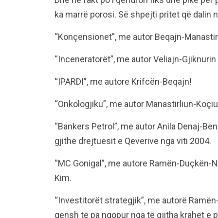
ka marrë porosi. Së shpejti pritet që dalin n
“Konçensionet”, me autor Beqajn-Manastir
“Inceneratorët”, me autor Veliajn-Gjiknurin
“IPARDI”, me autore Krifcën-Beqajn!
“Onkologjiku”, me autor Manastirliun-Koçiu
“Bankers Petrol”, me autor Anila Denaj-Ben A
gjithë drejtuesit e Qeverive nga viti 2004.
“MC Gonigal”, me autore Ramën-Duçkën-Nezën 
Kim.
“Investitorët strategjik”, me autorë Ramën
qensh të pa ngopur nga të gjitha krahët e p