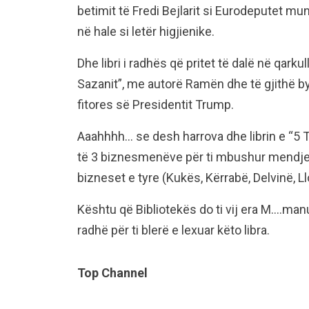
betimit të Fredi Bejlarit si Eurodeputet mun
në hale si letër higjienike.
Dhe libri i radhës që pritet të dalë në qarkulli
Sazanit”, me autorë Ramën dhe të gjithë by
fitores së Presidentit Trump.
Aaahhhh… se desh harrova dhe librin e “5 
të 3 biznesmenëve për ti mbushur mendjen 
bizneset e tyre (Kukës, Kërrabë, Delvinë, Ll
Kështu që Bibliotekës do ti vij era M….ma
radhë për ti blerë e lexuar këto libra.
Top Channel