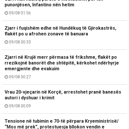
punonjësen, Infantino nën hetim
09/08 01:56
Zjarr i fuqishëm edhe në Hundëkuq të Gjirokastrës,
flakët po u afrohen zonave të banuara
09/08 00:33
Zjarri në Krujë merr përmasa të frikshme, flakët po
rrezikojnë banorët dhe shtëpitë, kërkohet ndërhyrje
emergjente dhe evakuim
09/08 00:27
Vrau 20-vjeçarin në Korçë, arrestohet pranë banesës
autori i dyshuar i krimit
09/08 00:09
Tensione në tubimin e 70-të përpara Kryeministrisë/
“Mos më prek”, protestuesja bllokon vendin e