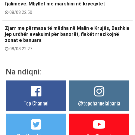
fjalimeve. Mbyllet me marshim në kryeqytet
08/08 22:50
Zjarr me përmasa të mëdha në Malin e Krujës, Bashkia
jep urdhër evakuimi për banorët, flakët rrezikojnë
zonat e banuara
08/08 22:27
Na ndiqni:
Top Channel
@topchannelalbania