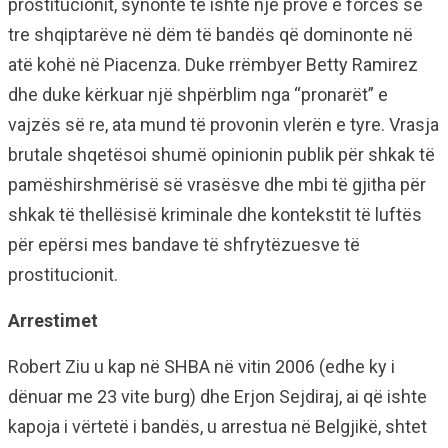
prostitucionit, synonte të ishte një provë e forcës së
tre shqiptarëve në dëm të bandës që dominonte në
atë kohë në Piacenza. Duke rrëmbyer Betty Ramirez
dhe duke kërkuar një shpërblim nga “pronarët” e
vajzës së re, ata mund të provonin vlerën e tyre. Vrasja
brutale shqetësoi shumë opinionin publik për shkak të
pamëshirshmërisë së vrasësve dhe mbi të gjitha për
shkak të thellësisë kriminale dhe kontekstit të luftës
për epërsi mes bandave të shfrytëzuesve të
prostitucionit.
Arrestimet
Robert Ziu u kap në SHBA në vitin 2006 (edhe ky i
dënuar me 23 vite burg) dhe Erjon Sejdiraj, ai që ishte
kapoja i vërtetë i bandës, u arrestua në Belgjikë, shtet