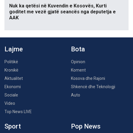
Nuk ka qetësi në Kuvendin e Kosovës, Kurti
goditet me vezë gjatë seancës nga deputetja e
AAK
Lajme
Bota
Politikë
Opinion
Kronikë
Koment
Aktualitet
Kosova dhe Rajoni
Ekonomi
Shkencë dhe Teknologji
Sociale
Auto
Video
Top News LIVE
Sport
Pop News