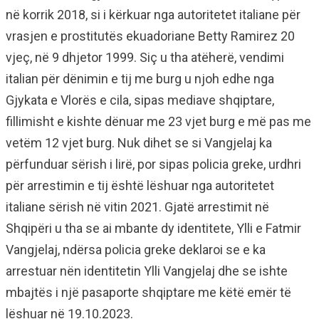
në korrik 2018, si i kërkuar nga autoritetet italiane për
vrasjen e prostitutës ekuadoriane Betty Ramirez 20
vjeç, në 9 dhjetor 1999. Siç u tha atëherë, vendimi
italian për dënimin e tij me burg u njoh edhe nga
Gjykata e Vlorës e cila, sipas mediave shqiptare,
fillimisht e kishte dënuar me 23 vjet burg e më pas me
vetëm 12 vjet burg. Nuk dihet se si Vangjelaj ka
përfunduar sërish i lirë, por sipas policia greke, urdhri
për arrestimin e tij është lëshuar nga autoritetet
italiane sërish në vitin 2021. Gjatë arrestimit në
Shqipëri u tha se ai mbante dy identitete, Ylli e Fatmir
Vangjelaj, ndërsa policia greke deklaroi se e ka
arrestuar nën identitetin Ylli Vangjelaj dhe se ishte
mbajtës i një pasaporte shqiptare me këtë emër të
lëshuar në 19.10.2023.