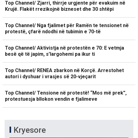
Top Channel/ Zjarri, thirrje urgjente për evakuim në
Krujë. Flakët rrezikojnë bizneset dhe 30 shtëpi
Top Channel/ Nga fjalimet për Ramën te tensionet në
protestë, çfarë ndodhi në tubimin e 70-të
Top Channel/ Aktivistja në protestën e 70: E vetmja
besë që të japim, s’largohemi pa ikur ti
Top Channel/ RENEA zbarkon në Korçë. Arrestohet
autori i dyshuar i vrasjes së 20-vjeçarit
Top Channel/ Tensione në protestë! “Mos më prek”,
protestuesja bllokon vendin e fjalimeve
Kryesore