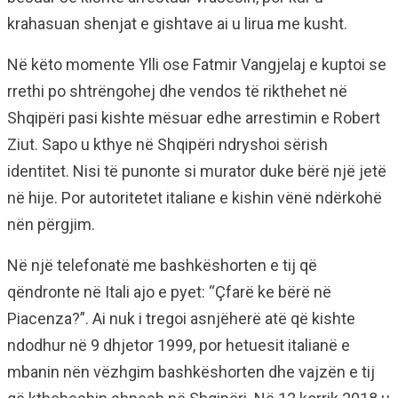
krahasuan shenjat e gishtave ai u lirua me kusht.
Në këto momente Ylli ose Fatmir Vangjelaj e kuptoi se
rrethi po shtrëngohej dhe vendos të rikthehet në
Shqipëri pasi kishte mësuar edhe arrestimin e Robert
Ziut. Sapo u kthye në Shqipëri ndryshoi sërish
identitet. Nisi të punonte si murator duke bërë një jetë
në hije. Por autoritetet italiane e kishin vënë ndërkohë
nën përgjim.
Në një telefonatë me bashkëshorten e tij që
qëndronte në Itali ajo e pyet: “Çfarë ke bërë në
Piacenza?”. Ai nuk i tregoi asnjëherë atë që kishte
ndodhur në 9 dhjetor 1999, por hetuesit italianë e
mbanin nën vëzhgim bashkëshorten dhe vajzën e tij