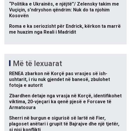
“Politika e Ukrainës, e njëjtë”/ Zelensky takim me
Vuçiçin, s’ndryshon qëndrim: Nuk do ta njohim
Kosovën
Roma e ka seriozisht për Endrick, kërkon ta marrë
me huazim nga Reali i Madridit
Më të lexuarat
RENEA zbarkon në Korçë pas vrasjes së ish-
ushtarit, i riu nuk gjendet në banesë, zbulohet
fotoja e autorit
Zbardhen detaje nga vrasja në Korçë, identifikohet
viktima, 20-vjeçari ka qenë pjesë e Forcave të
Armatosura
Sherri në burgun e sigurisë së lartë në Fier,
plagoset anëtari i grupit të Bajrajve dhe një tjetër,
si nisi konflikti