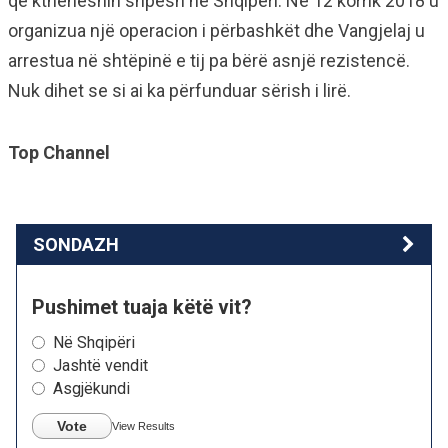
që ktheheshin shpesh në Shqipëri. Në 12 korrik 2018 u
organizua një operacion i përbashkët dhe Vangjelaj u
arrestua në shtëpinë e tij pa bërë asnjë rezistencë.
Nuk dihet se si ai ka përfunduar sërish i lirë.
Top Channel
SONDAZH
Pushimet tuaja këtë vit?
Në Shqipëri
Jashtë vendit
Asgjëkundi
Vote
View Results