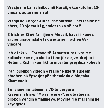
Vrasje me kallashnikov në Korçë, ekzekutohet 20-
vjeçari, autori në arrati
Vrasja në Korçë/ Autori dhe viktima u përfshinë në
sherr, 20-vjeçarit i gjendet thika në dorë
E trishtë/ Zi në familjen e Messit, babai i ikones
argjentinase ndahet nga jeta në moshën 68-
vjeçare
Ish-efektivi i Forcave të Armatosura u vra me
kallashnikov nga shoku i fëmijërisë, zv. drejtori i
Hetimit: Kishin konflikt të mbartur prej disa kohësh
Irani publikon videon e rrallë të liderit suprem,
shtohen pikëpyetjet për shëndetin e Mojtaba
Khameneit
Tensione në tubimin e 70-të përpara
Kryeministrisë/ “Mos më prek”, protestuesja
bllokon vendin e fjalimeve. Mbyllet me marshim në
kryeqytet