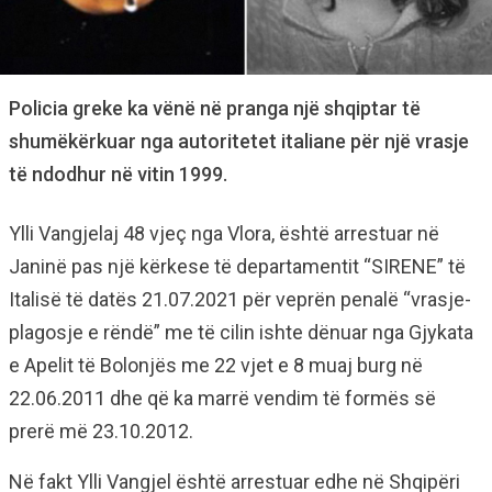
Policia greke ka vënë në pranga një shqiptar të
shumëkërkuar nga autoritetet italiane për një vrasje
të ndodhur në vitin 1999.
Ylli Vangjelaj 48 vjeç nga Vlora, është arrestuar në
Janinë pas një kërkese të departamentit “SIRENE” të
Italisë të datës 21.07.2021 për veprën penalë “vrasje-
plagosje e rëndë” me të cilin ishte dënuar nga Gjykata
e Apelit të Bolonjës me 22 vjet e 8 muaj burg në
22.06.2011 dhe që ka marrë vendim të formës së
prerë më 23.10.2012.
Në fakt Ylli Vangjel është arrestuar edhe në Shqipëri