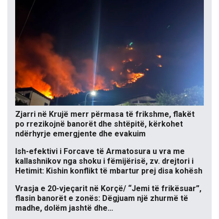
Zjarri në Krujë merr përmasa të frikshme, flakët
po rrezikojnë banorët dhe shtëpitë, kërkohet
ndërhyrje emergjente dhe evakuim
Ish-efektivi i Forcave të Armatosura u vra me
kallashnikov nga shoku i fëmijërisë, zv. drejtori i
Hetimit: Kishin konflikt të mbartur prej disa kohësh
Vrasja e 20-vjeçarit në Korçë/ “Jemi të frikësuar”,
flasin banorët e zonës: Dëgjuam një zhurmë të
madhe, dolëm jashtë dhe…