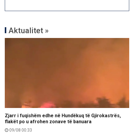
Aktualitet »
Zjarr i fuqishëm edhe në Hundëkuq të Gjirokastrës,
flakët po u afrohen zonave të banuara
09/08 00:33