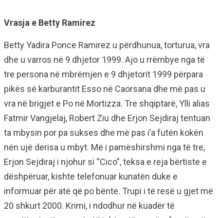
Vrasja e Betty Ramirez
Betty Yadira Ponce Ramirez u përdhunua, torturua, vra
dhe u varros në 9 dhjetor 1999. Ajo u rrëmbye nga të
tre persona në mbrëmjen e 9 dhjetorit 1999 përpara
pikës së karburantit Esso në Caorsana dhe më pas u
vra në brigjet e Po në Mortizza. Tre shqiptarë, Ylli alias
Fatmir Vangjelaj, Robert Ziu dhe Erjon Sejdiraj tentuan
ta mbysin por pa sukses dhe më pas i’a futën kokën
nën ujë derisa u mbyt. Më i pamëshirshmi nga të tre,
Erjon Sejdiraj i njohur si “Cico”, teksa e reja bërtiste e
dëshpëruar, kishte telefonuar kunatën duke e
informuar për atë që po bënte. Trupi i të resë u gjet më
20 shkurt 2000. Krimi, i ndodhur në kuadër të