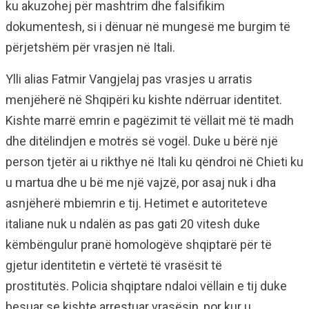
ku akuzohej për mashtrim dhe falsifikim
dokumentesh, si i dënuar në mungesë me burgim të
përjetshëm për vrasjen në Itali.
Ylli alias Fatmir Vangjelaj pas vrasjes u arratis
menjëherë në Shqipëri ku kishte ndërruar identitet.
Kishte marrë emrin e pagëzimit të vëllait më të madh
dhe ditëlindjen e motrës së vogël. Duke u bërë një
person tjetër ai u rikthye në Itali ku qëndroi në Chieti ku
u martua dhe u bë me një vajzë, por asaj nuk i dha
asnjëherë mbiemrin e tij. Hetimet e autoriteteve
italiane nuk u ndalën as pas gati 20 vitesh duke
këmbëngulur pranë homologëve shqiptarë për të
gjetur identitetin e vërtetë të vrasësit të
prostitutës. Policia shqiptare ndaloi vëllain e tij duke
besuar se kishte arrestuar vrasësin, por kur u