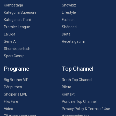
Kombëtarja
Showbiz
Kategoria Superiore
Lifestyle
Kategoria e Parë
Fashion
Premier League
Shëndeti
La Liga
Dieta
Serie A
Receta gatimi
Shumësportësh
Sport Gossip
Programe
Top Channel
Big Brother VIP
Rreth Top Channel
Për’puthen
Bileta
Shqipëria LIVE
Kontakt
Fiks Fare
Puno në Top Channel
Video
Privacy Policy & Terms of Use