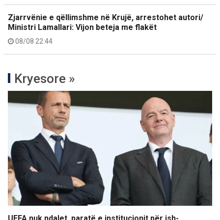
Zjarrvënie e qëllimshme në Krujë, arrestohet autori/
Ministri Lamallari: Vijon beteja me flakët
08/08 22:44
Kryesore »
UEFA nuk ndalet, paratë e institucionit për ish-