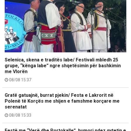
Selenica, skena e traditës labe/ Festivali mbledh 25
grupe, “kënga labe” ngre shqetësimin për bashkimin
me Vlorën
08/08 15:37
Gratë gatuajnë, burrat pjekin/ Festa e Lakrorit në
Polenë të Korçës me shijen e famshme korçare me
serenatat
08/08 15:33
Festë me “Verë dhe Portokalle”, humori ndez qytetin e