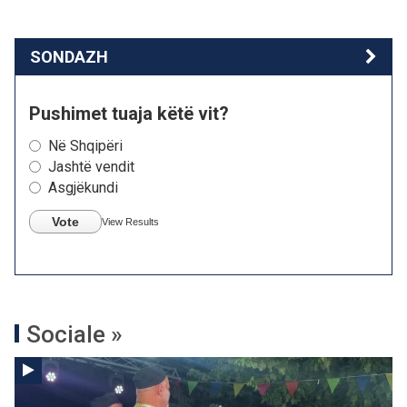
SONDAZH
Pushimet tuaja këtë vit?
Në Shqipëri
Jashtë vendit
Asgjëkundi
Vote
View Results
Sociale »