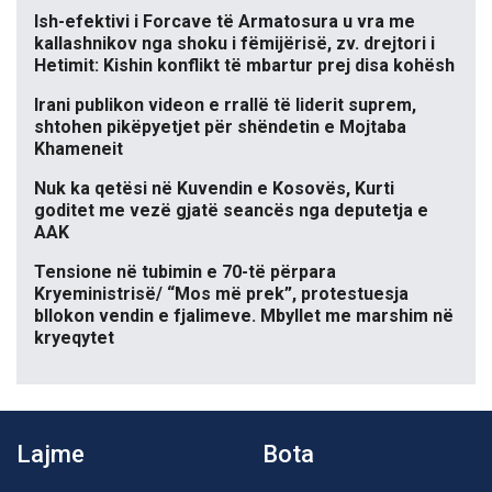
Ish-efektivi i Forcave të Armatosura u vra me
kallashnikov nga shoku i fëmijërisë, zv. drejtori i
Hetimit: Kishin konflikt të mbartur prej disa kohësh
Irani publikon videon e rrallë të liderit suprem,
shtohen pikëpyetjet për shëndetin e Mojtaba
Khameneit
Nuk ka qetësi në Kuvendin e Kosovës, Kurti
goditet me vezë gjatë seancës nga deputetja e
AAK
Tensione në tubimin e 70-të përpara
Kryeministrisë/ “Mos më prek”, protestuesja
bllokon vendin e fjalimeve. Mbyllet me marshim në
kryeqytet
Lajme
Bota