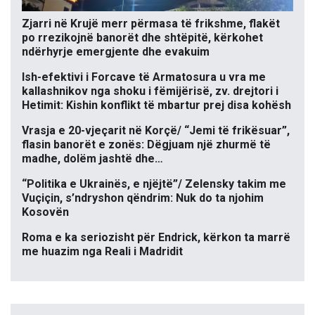
Zjarri në Krujë merr përmasa të frikshme, flakët
po rrezikojnë banorët dhe shtëpitë, kërkohet
ndërhyrje emergjente dhe evakuim
Ish-efektivi i Forcave të Armatosura u vra me
kallashnikov nga shoku i fëmijërisë, zv. drejtori i
Hetimit: Kishin konflikt të mbartur prej disa kohësh
Vrasja e 20-vjeçarit në Korçë/ “Jemi të frikësuar”,
flasin banorët e zonës: Dëgjuam një zhurmë të
madhe, dolëm jashtë dhe…
“Politika e Ukrainës, e njëjtë”/ Zelensky takim me
Vuçiçin, s’ndryshon qëndrim: Nuk do ta njohim
Kosovën
Roma e ka seriozisht për Endrick, kërkon ta marrë
me huazim nga Reali i Madridit