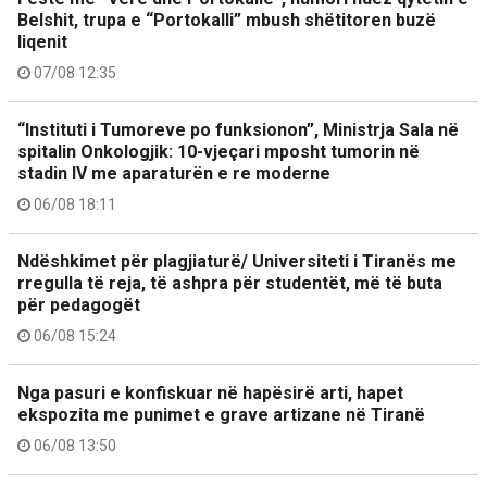
Belshit, trupa e “Portokalli” mbush shëtitoren buzë
liqenit
07/08 12:35
“Instituti i Tumoreve po funksionon”, Ministrja Sala në
spitalin Onkologjik: 10-vjeçari mposht tumorin në
stadin IV me aparaturën e re moderne
06/08 18:11
Ndëshkimet për plagjiaturë/ Universiteti i Tiranës me
rregulla të reja, të ashpra për studentët, më të buta
për pedagogët
06/08 15:24
Nga pasuri e konfiskuar në hapësirë arti, hapet
ekspozita me punimet e grave artizane në Tiranë
06/08 13:50