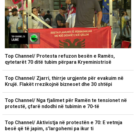
Top Channel/ Protesta refuzon besën e Ramës,
qytetarët 70 ditë tubim përpara Kryeministrisë
Top Channel/ Zjarri, thirrje urgjente për evakuim në
Krujë. Flakët rrezikojnë bizneset dhe 30 shtëpi
Top Channel/ Nga fjalimet për Ramën te tensionet në
protestë, çfarë ndodhi në tubimin e 70-të
Top Channel/ Aktivistja në protestën e 70: E vetmja
besë që të japim, s’largohemi pa ikur ti