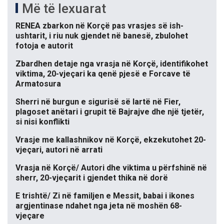
Më të lexuarat
RENEA zbarkon në Korçë pas vrasjes së ish-
ushtarit, i riu nuk gjendet në banesë, zbulohet
fotoja e autorit
Zbardhen detaje nga vrasja në Korçë, identifikohet
viktima, 20-vjeçari ka qenë pjesë e Forcave të
Armatosura
Sherri në burgun e sigurisë së lartë në Fier,
plagoset anëtari i grupit të Bajrajve dhe një tjetër,
si nisi konflikti
Vrasje me kallashnikov në Korçë, ekzekutohet 20-
vjeçari, autori në arrati
Vrasja në Korçë/ Autori dhe viktima u përfshinë në
sherr, 20-vjeçarit i gjendet thika në dorë
E trishtë/ Zi në familjen e Messit, babai i ikones
argjentinase ndahet nga jeta në moshën 68-
vjeçare