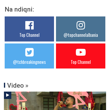
Na ndiqni:
Top Channel
@topchannelalbania
@tchbreakingnews
Top Channel
Video »