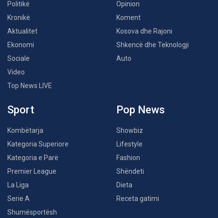
Politikë
Opinion
Kronikë
Koment
Aktualitet
Kosova dhe Rajoni
Ekonomi
Shkencë dhe Teknologji
Sociale
Auto
Video
Top News LIVE
Sport
Pop News
Kombëtarja
Showbiz
Kategoria Superiore
Lifestyle
Kategoria e Parë
Fashion
Premier League
Shëndeti
La Liga
Dieta
Serie A
Receta gatimi
Shumësportësh