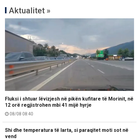
Aktualitet »
Fluksi i shtuar lëvizjesh në pikën kufitare të Morinit, në
12 orë regjistrohen mbi 41 mijë hyrje
08/08 08:40
Shi dhe temperatura të larta, si paraqitet moti sot në
vend