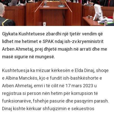
Gjykata Kushtetuese zbardhi një tjetër vendim që
lidhet me hetimet e SPAK ndaj ish-zv.kryeministrit
Arben Ahmetaj, prej dhjetë muajsh në arrati dhe me
masë sigurie në mungesë.
Kushtetuesja ka rrëzuar kërkesën e Elda Dinaj, shoqe
e Albina Manckës, kjo e fundit ish-bashkëshorte e
Arben Ahmetaj, emri i të cilit në 17 mars 2023 u
regjistrua si person nën hetim për korrupsion të
funksionarëve, fshehje pasurie dhe pasqyrim parash.
Dinaj kishte kërkuar shfuqizimin e sekuestros