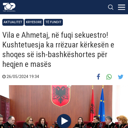
AKTUALITET
KRYESORE
TË FUNDIT
Vila e Ahmetaj, në fuqi sekuestro!
Kushtetuesja ka rrëzuar kërkesën e
shoqes së ish-bashkëshortes për
heqjen e masës
26/05/2024 19:34