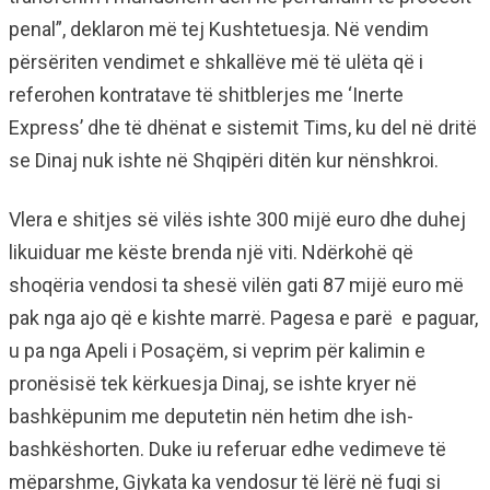
penal”, deklaron më tej Kushtetuesja. Në vendim
përsëriten vendimet e shkallëve më të ulëta që i
referohen kontratave të shitblerjes me ‘Inerte
Express’ dhe të dhënat e sistemit Tims, ku del në dritë
se Dinaj nuk ishte në Shqipëri ditën kur nënshkroi.
Vlera e shitjes së vilës ishte 300 mijë euro dhe duhej
likuiduar me këste brenda një viti. Ndërkohë që
shoqëria vendosi ta shesë vilën gati 87 mijë euro më
pak nga ajo që e kishte marrë. Pagesa e parë e paguar,
u pa nga Apeli i Posaçëm, si veprim për kalimin e
pronësisë tek kërkuesja Dinaj, se ishte kryer në
bashkëpunim me deputetin nën hetim dhe ish-
bashkëshorten. Duke iu referuar edhe vedimeve të
mëparshme, Gjykata ka vendosur të lërë në fuqi si