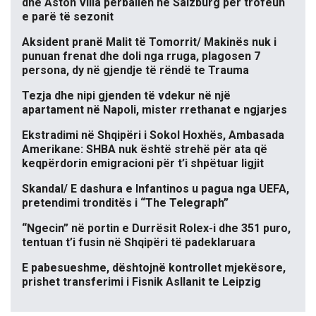
dhe Aston Villa përballen në Salzburg për trofeun
e parë të sezonit
Aksident pranë Malit të Tomorrit/ Makinës nuk i
punuan frenat dhe doli nga rruga, plagosen 7
persona, dy në gjendje të rëndë te Trauma
Tezja dhe nipi gjenden të vdekur në një
apartament në Napoli, mister rrethanat e ngjarjes
Ekstradimi në Shqipëri i Sokol Hoxhës, Ambasada
Amerikane: SHBA nuk është strehë për ata që
keqpërdorin emigracioni për t’i shpëtuar ligjit
Skandal/ E dashura e Infantinos u pagua nga UEFA,
pretendimi tronditës i “The Telegraph”
“Ngecin” në portin e Durrësit Rolex-i dhe 351 puro,
tentuan t’i fusin në Shqipëri të padeklaruara
E pabesueshme, dështojnë kontrollet mjekësore,
prishet transferimi i Fisnik Asllanit te Leipzig