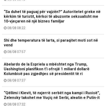
“Sa duhet të paguaj për vajzën?” Autoritetet greke në
kërkim të turistit, kërkoi të abuzonte seksualisht me
10-vjeçaren në një biznes familjar
08/08 08:22
Shi dhe temperatura të larta, si paraqitet moti sot në
vend
08/08 07:57
Abelardo de la Espriela u mbështet nga Trump,
Uashingtoni planifikon t’i ofrojë 1 miliard dollarë
Kolumbisë pas zgjedhjes së presidentit të ri
08/08 07:37
“Qëllimi i Kievit, të nxjerrë serbët nga kampi i Rusisë”,
Zelensky takohet me Vuçiç në Serbi, aleatin e Putin-it
08/08 07:32