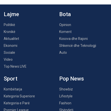
Lajme
Bota
Politikë
Opinion
Kronikë
Koment
Aktualitet
Kosova dhe Rajoni
Ekonomi
Shkencë dhe Teknologji
Sociale
Auto
Video
Top News LIVE
Sport
Pop News
Kombëtarja
Showbiz
Kategoria Superiore
Lifestyle
Kategoria e Parë
Fashion
Premier League
Shëndeti