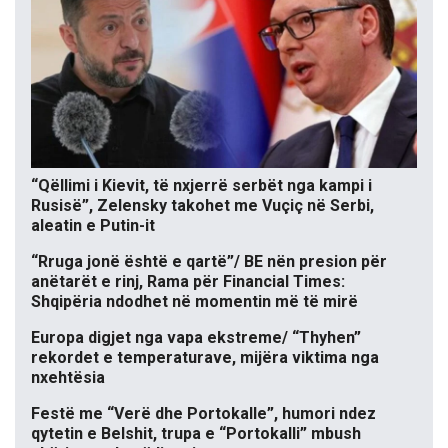
“Qëllimi i Kievit, të nxjerrë serbët nga kampi i
Rusisë”, Zelensky takohet me Vuçiç në Serbi,
aleatin e Putin-it
“Rruga jonë është e qartë”/ BE nën presion për
anëtarët e rinj, Rama për Financial Times:
Shqipëria ndodhet në momentin më të mirë
Europa digjet nga vapa ekstreme/ “Thyhen”
rekordet e temperaturave, mijëra viktima nga
nxehtësia
Festë me “Verë dhe Portokalle”, humori ndez
qytetin e Belshit, trupa e “Portokalli” mbush