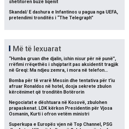
shëtitoren buzë liqenit
Skandal/ E dashura e Infantinos u pagua nga UEFA,
pretendimi tronditës i “The Telegraph”
Më të lexuarat
“Humba gruan dhe djalin, ishin nisur për në punë”,
rrëfimi rrëqethës i shqiptarit pas aksidentit tragjik
në Greqi: Ma ndjeu zemra, i mora në telefon…
Bomba për të vrarë Messin dhe tentativa për t’iu
afruar Ronaldos në hotel, dosja sekrete zbulon
kërcënimet që tronditën Botërorin
Negociatat e dështuara në Kosovë, zbulohen
prapaskenat. LDK kërkon Presidentin për Vjosa
Osmanin, Kurti i ofron vetëm ministri
Superkupa e Europës vjen në Top Channel, PSG