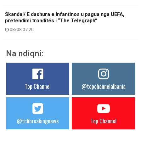
Skandal/ E dashura e Infantinos u pagua nga UEFA,
pretendimi tronditës i “The Telegraph”
08/08 07:20
Na ndiqni:
Top Channel
@topchannelalbania
@tchbreakingnews
Top Channel