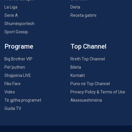
La Liga
Dieta
Serie A
Receta gatimi
Shumësportësh
Sport Gossip
Programe
Top Channel
Big Brother VIP
Rreth Top Channel
Për’puthen
Bileta
Shqipëria LIVE
Kontakt
Fiks Fare
Puno në Top Channel
Video
Privacy Policy & Terms of Use
Të gjitha programet
Aksesueshmëria
Guida TV