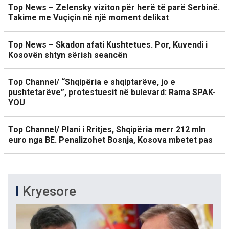
Top News – Zelensky viziton për herë të parë Serbinë.
Takime me Vuçiçin në një moment delikat
Top News – Skadon afati Kushtetues. Por, Kuvendi i
Kosovën shtyn sërish seancën
Top Channel/ “Shqipëria e shqiptarëve, jo e
pushtetarëve”, protestuesit në bulevard: Rama SPAK-
YOU
Top Channel/ Plani i Rritjes, Shqipëria merr 212 mln
euro nga BE. Penalizohet Bosnja, Kosova mbetet pas
Kryesore