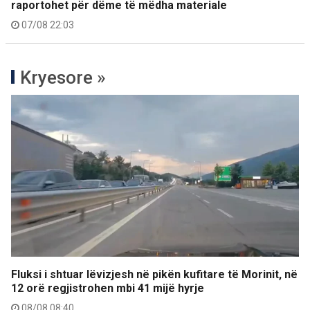
raportohet për dëme të mëdha materiale
07/08 22:03
Kryesore »
Fluksi i shtuar lëvizjesh në pikën kufitare të Morinit, në
12 orë regjistrohen mbi 41 mijë hyrje
08/08 08:40