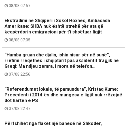
08/08 07:57
Ekstradimi në Shqipëri i Sokol Hoxhës, Ambasada
Amerikane: SHBA nuk është strehë për ata që
keqpërdorin emigracioni për t’i shpëtuar ligjit
08/08 07:05
“Humba gruan dhe djalin, ishin nisur për në punë”,
rrëfimi rrëqethës i shqiptarit pas aksidentit tragjik në
Greqi: Ma ndjeu zemra, i mora në telefon…
07/08 22:56
“Referendumet lokale, të pamundura”, Kristaq Kume:
Precedenti i 2014-ës dhe mungesa e ligjit nuk rrëzojnë
dot hartën e PS
07/08 22:47
Përfshihet nga flakët një banesë në Shkodër,