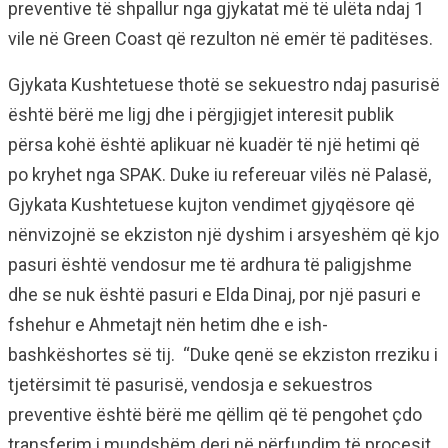
preventive të shpallur nga gjykatat më të ulëta ndaj 1
vile në Green Coast që rezulton në emër të paditëses.
Gjykata Kushtetuese thotë se sekuestro ndaj pasurisë
është bërë me ligj dhe i përgjigjet interesit publik
përsa kohë është aplikuar në kuadër të një hetimi që
po kryhet nga SPAK. Duke iu refereuar vilës në Palasë,
Gjykata Kushtetuese kujton vendimet gjyqësore që
nënvizojnë se ekziston një dyshim i arsyeshëm që kjo
pasuri është vendosur me të ardhura të paligjshme
dhe se nuk është pasuri e Elda Dinaj, por një pasuri e
fshehur e Ahmetajt nën hetim dhe e ish-
bashkëshortes së tij. “Duke qenë se ekziston rreziku i
tjetërsimit të pasurisë, vendosja e sekuestros
preventive është bërë me qëllim që të pengohet çdo
transferim i mundshëm deri në përfundim të procesit