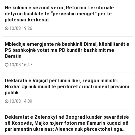
Në kulmin e sezonit veror, Reforma Territoriale
detyron bashkitë të “përveshin mëngët” për të
plotësuar kërkesat
10/08 19:26
Mbledhje emergjente në bashkinë Dimal, këshilltarët e
PS bashkojnë votat me PD kundër bashkimit me
Beratin
10/08 16:47
Deklarata e Vuçiçit për lumin Ibër, reagon ministri
Hoxha: Uji nuk mund të përdoret si instrument presioni
politik
10/08 14:39
Deklaratat e Zelenskyt në Beograd kundër pavarësisë
së Kosovës, Majko nxjerr foton me flamurin kuqezi në
parlamentin ukrainas: Aleanca nuk përcaktohet nga…