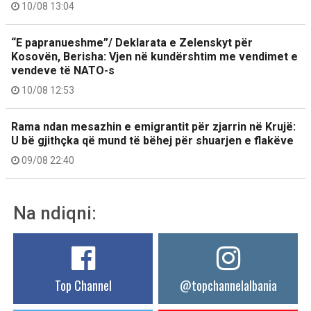
10/08 13:04
“E papranueshme”/ Deklarata e Zelenskyt për
Kosovën, Berisha: Vjen në kundërshtim me vendimet e
vendeve të NATO-s
10/08 12:53
Rama ndan mesazhin e emigrantit për zjarrin në Krujë:
U bë gjithçka që mund të bëhej për shuarjen e flakëve
09/08 22:40
Na ndiqni:
Top Channel
@topchannelalbania