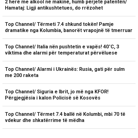
2 herë me alkool në makinë, humb përjetë patentën/
Hamataj: Ligji antikushtetues, do rrëzohet
Top Channel/ Tërmeti 7.4 shkund tokën! Pamje
dramatike nga Kolumbia, banorët vrapojnë të tmerruar
Top Channel/ Italia nën pushtetin e vapës! 40°C, 3
viktima dhe alarmi për temperaturat përvëluese
Top Channel/ Alarmi i Ukrainës: Rusia, gati për sulm
me 200 raketa
Top Channel/ Siguria e Ibrit, jo më nga KFOR!
Përgjegjësia i kalon Policisë së Kosovës
Top Channel/ Tërmet 7.4 ballë në Kolumbi, mbi 70 të
vdekur dhe shkatërrime të mëdha