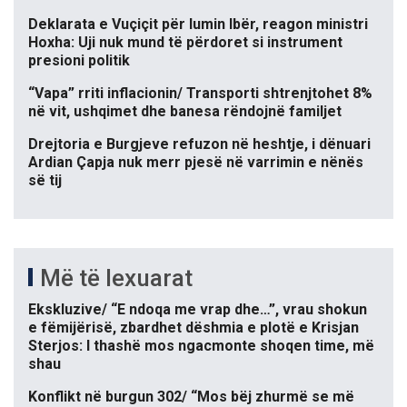
Deklarata e Vuçiçit për lumin Ibër, reagon ministri
Hoxha: Uji nuk mund të përdoret si instrument
presioni politik
“Vapa” rriti inflacionin/ Transporti shtrenjtohet 8%
në vit, ushqimet dhe banesa rëndojnë familjet
Drejtoria e Burgjeve refuzon në heshtje, i dënuari
Ardian Çapja nuk merr pjesë në varrimin e nënës
së tij
Më të lexuarat
Ekskluzive/ “E ndoqa me vrap dhe…”, vrau shokun
e fëmijërisë, zbardhet dëshmia e plotë e Krisjan
Sterjos: I thashë mos ngacmonte shoqen time, më
shau
Konflikt në burgun 302/ “Mos bëj zhurmë se më