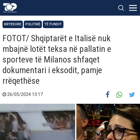
KRYESORE
POLITIKË
TË FUNDIT
FOTOT/ Shqiptarët e Italisë nuk
mbajnë lotët teksa në pallatin e
sporteve të Milanos shfaqet
dokumentari i eksodit, pamje
rrëqethëse
26/05/2024 13:17