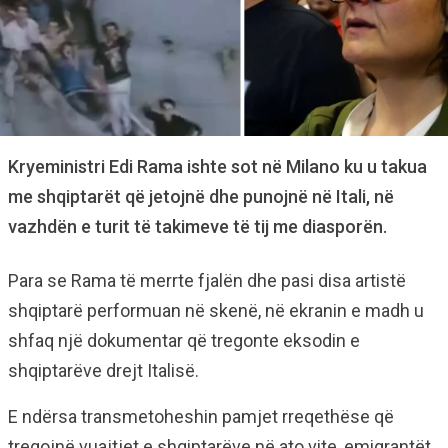
Kryeministri Edi Rama ishte sot në Milano ku u takua
me shqiptarët që jetojnë dhe punojnë në Itali, në
vazhdën e turit të takimeve të tij me diasporën.
Para se Rama të merrte fjalën dhe pasi disa artistë
shqiptarë performuan në skenë, në ekranin e madh u
shfaq një dokumentar që tregonte eksodin e
shqiptarëve drejt Italisë.
E ndërsa transmetoheshin pamjet rreqethëse që
tregojnë vuajtjet e shqiptarëve në ato vite, emigrantët