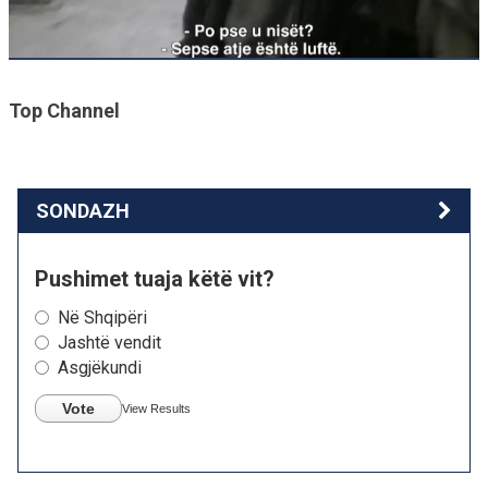
Top Channel
SONDAZH
Pushimet tuaja këtë vit?
Në Shqipëri
Jashtë vendit
Asgjëkundi
Vote
View Results