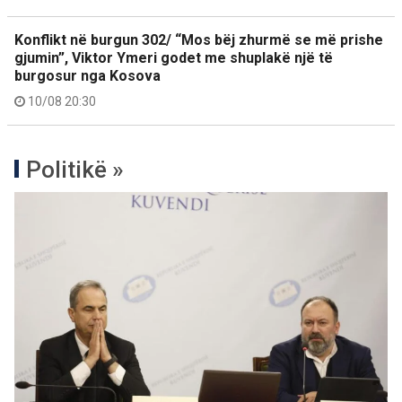
Konflikt në burgun 302/ “Mos bëj zhurmë se më prishe
gjumin”, Viktor Ymeri godet me shuplakë një të
burgosur nga Kosova
10/08 20:30
Politikë »