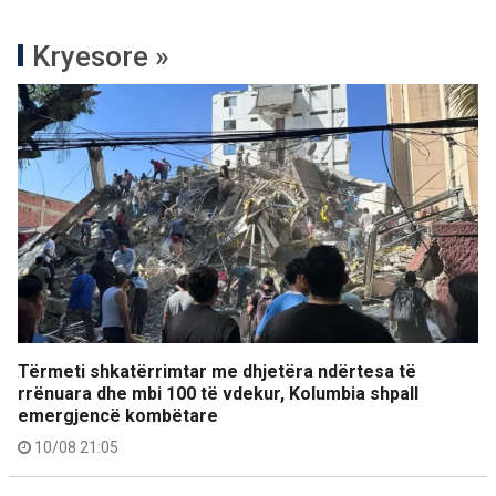
Kryesore »
Tërmeti shkatërrimtar me dhjetëra ndërtesa të
rrënuara dhe mbi 100 të vdekur, Kolumbia shpall
emergjencë kombëtare
10/08 21:05