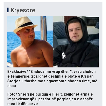
Kryesore
Ekskluzive/ “E ndoqa me vrap dhe…”, vrau shokun
e fëmijërisë, zbardhet dëshmia e plotë e Krisjan
Sterjos: I thashë mos ngacmonte shoqen time, më
shau
Foto/ Sherri në burgun e Fierit, zbulohet arma e
improvizuar që u përdor në përplasjen e ashpër
mes të dënuarve