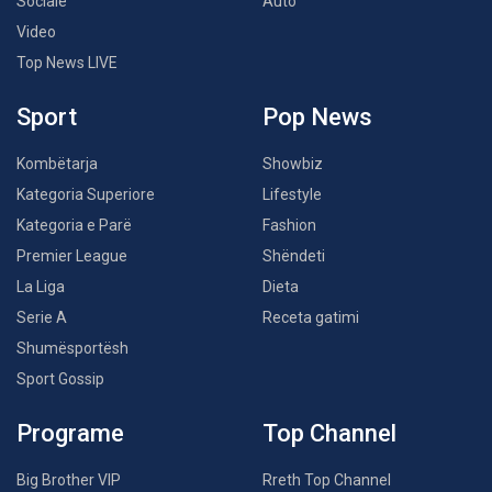
Sociale
Auto
Video
Top News LIVE
Sport
Pop News
Kombëtarja
Showbiz
Kategoria Superiore
Lifestyle
Kategoria e Parë
Fashion
Premier League
Shëndeti
La Liga
Dieta
Serie A
Receta gatimi
Shumësportësh
Sport Gossip
Programe
Top Channel
Big Brother VIP
Rreth Top Channel