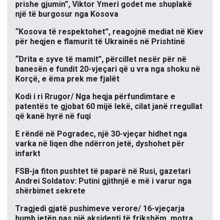
prishe gjumin”, Viktor Ymeri godet me shuplakë
një të burgosur nga Kosova
“Kosova të respektohet”, reagojnë mediat në Kiev
për heqjen e flamurit të Ukrainës në Prishtinë
“Drita e syve të mamit”, përcillet nesër për në
banesën e fundit 20-vjeçari që u vra nga shoku në
Korçë, e ëma prek me fjalët
Kodi i ri Rrugor/ Nga heqja përfundimtare e
patentës te gjobat 60 mijë lekë, cilat janë rregullat
që kanë hyrë në fuqi
E rëndë në Pogradec, një 30-vjeçar hidhet nga
varka në liqen dhe ndërron jetë, dyshohet për
infarkt
FSB-ja fiton pushtet të paparë në Rusi, gazetari
Andrei Soldatov: Putini gjithnjë e më i varur nga
shërbimet sekrete
Tragjedi gjatë pushimeve verore/ 16-vjeçarja
humb jetën pas një aksidenti të frikshëm, motra