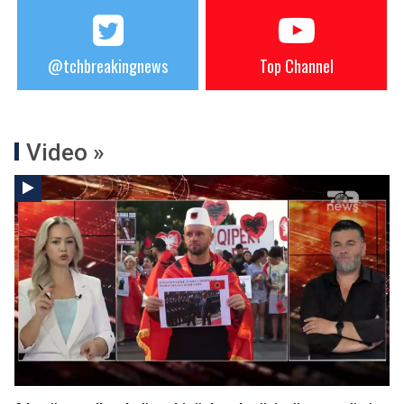
@tchbreakingnews
Top Channel
Video »