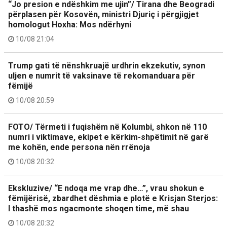
“Jo presion e ndëshkim me ujin”/ Tirana dhe Beogradi
përplasen për Kosovën, ministri Djuriç i përgjigjet
homologut Hoxha: Mos ndërhyni
10/08 21:04
Trump gati të nënshkruajë urdhrin ekzekutiv, synon
uljen e numrit të vaksinave të rekomanduara për
fëmijë
10/08 20:59
FOTO/ Tërmeti i fuqishëm në Kolumbi, shkon në 110
numri i viktimave, ekipet e kërkim-shpëtimit në garë
me kohën, ende persona nën rrënoja
10/08 20:32
Ekskluzive/ “E ndoqa me vrap dhe…”, vrau shokun e
fëmijërisë, zbardhet dëshmia e plotë e Krisjan Sterjos:
I thashë mos ngacmonte shoqen time, më shau
10/08 20:32