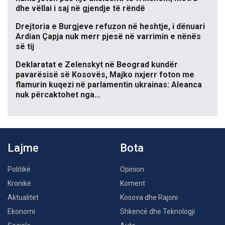
dhe vëllai i saj në gjendje të rëndë
Drejtoria e Burgjeve refuzon në heshtje, i dënuari
Ardian Çapja nuk merr pjesë në varrimin e nënës
së tij
Deklaratat e Zelenskyt në Beograd kundër
pavarësisë së Kosovës, Majko nxjerr foton me
flamurin kuqezi në parlamentin ukrainas: Aleanca
nuk përcaktohet nga…
Lajme
Bota
Politikë
Opinion
Kronikë
Koment
Aktualitet
Kosova dhe Rajoni
Ekonomi
Shkencë dhe Teknologji