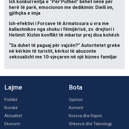
Ish konkurrentja e “Për’Puthen” bëhet nënë për
herë të parë, emocionon me dedikimin: Dielli im,
gjithçka e imja
Ish-efektivi i Forcave të Armatosura u vra me
kallashnikov nga shoku i fëmijërisë, zv. drejtori i
Hetimit: Kishin konflikt të mbartur prej disa kohësh
“Sa duhet të paguaj për vajzën?” Autoritetet greke
në kërkim të turistit, kërkoi të abuzonte
seksualisht me 10-vjeçaren në një biznes familjar
Lajme
Bota
Politikë
Opinion
Kronikë
Koment
Aktualitet
Kosova dhe Rajoni
Ekonomi
Shkencë dhe Teknologji