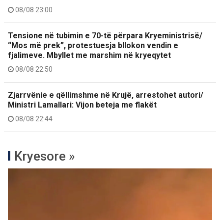
08/08 23:00
Tensione në tubimin e 70-të përpara Kryeministrisë/
“Mos më prek”, protestuesja bllokon vendin e
fjalimeve. Mbyllet me marshim në kryeqytet
08/08 22:50
Zjarrvënie e qëllimshme në Krujë, arrestohet autori/
Ministri Lamallari: Vijon beteja me flakët
08/08 22:44
Kryesore »