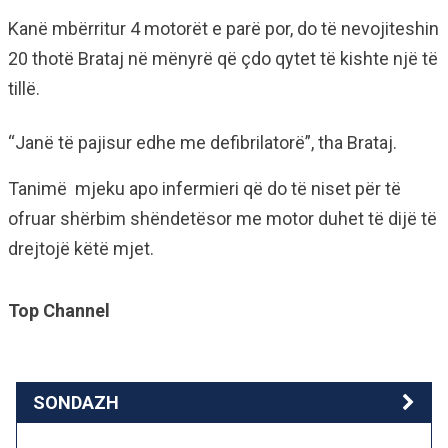
Kanë mbërritur 4 motorët e parë por, do të nevojiteshin
20 thotë Brataj në mënyrë që çdo qytet të kishte një të
tillë.
“Janë të pajisur edhe me defibrilatorë”, tha Brataj.
Tanimë mjeku apo infermieri që do të niset për të
ofruar shërbim shëndetësor me motor duhet të dijë të
drejtojë këtë mjet.
Top Channel
SONDAZH