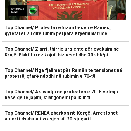
Top Channel/ Protesta refuzon besën e Ramës,
qytetarët 70 ditë tubim përpara Kryeministrisë
Top Channel/ Zjarri, thirrje urgjente për evakuim në
Krujë. Flakët rrezikojnë bizneset dhe 30 shtëpi
Top Channel/ Nga fjalimet për Ramën te tensionet në
protestë, çfarë ndodhi në tubimin e 70-të
Top Channel/ Aktivistja në protestën e 70: E vetmja
besë që të japim, s’largohemi pa ikur ti
Top Channel/ RENEA zbarkon në Korçë. Arrestohet
autori i dyshuar i vrasjes së 20-vjeçarit