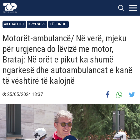
AKTUALITET
KRYESORE
TË FUNDIT
Motorët-ambulancë/ Në verë, mjeku
për urgjenca do lëvizë me motor,
Brataj: Në orët e pikut ka shumë
ngarkesë dhe autoambulancat e kanë
të vështirë të kalojnë
25/05/2024 13:37