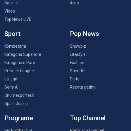
Sociale
Auto
Video
Top News LIVE
Sport
Pop News
Kombëtarja
Showbiz
Kategoria Superiore
Lifestyle
Kategoria e Parë
Fashion
Premier League
Shëndeti
La Liga
Dieta
Serie A
Receta gatimi
Shumësportësh
Sport Gossip
Programe
Top Channel
Big Brother VIP
Rreth Top Channel