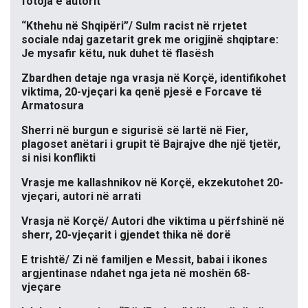
fotoja e autorit
“Kthehu në Shqipëri”/ Sulm racist në rrjetet
sociale ndaj gazetarit grek me origjinë shqiptare:
Je mysafir këtu, nuk duhet të flasësh
Zbardhen detaje nga vrasja në Korçë, identifikohet
viktima, 20-vjeçari ka qenë pjesë e Forcave të
Armatosura
Sherri në burgun e sigurisë së lartë në Fier,
plagoset anëtari i grupit të Bajrajve dhe një tjetër,
si nisi konflikti
Vrasje me kallashnikov në Korçë, ekzekutohet 20-
vjeçari, autori në arrati
Vrasja në Korçë/ Autori dhe viktima u përfshinë në
sherr, 20-vjeçarit i gjendet thika në dorë
E trishtë/ Zi në familjen e Messit, babai i ikones
argjentinase ndahet nga jeta në moshën 68-
vjeçare