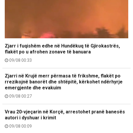
Zjarr i fuqishëm edhe në Hundëkuq të Gjirokastrës,
flakët po u afrohen zonave të banuara
09/08 00:33
Zjarri në Krujë merr përmasa të frikshme, flakët po
rrezikojnë banorët dhe shtëpitë, kërkohet ndërhyrje
emergjente dhe evakuim
09/08 00:27
Vrau 20-vjeçarin në Korçë, arrestohet pranë banesës
autori i dyshuar i krimit
09/08 00:09