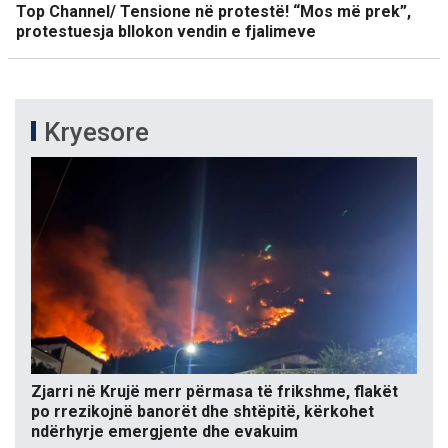
Top Channel/ Tensione në protestë! “Mos më prek”,
protestuesja bllokon vendin e fjalimeve
Kryesore
Zjarri në Krujë merr përmasa të frikshme, flakët
po rrezikojnë banorët dhe shtëpitë, kërkohet
ndërhyrje emergjente dhe evakuim