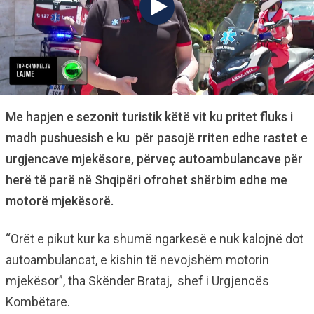
Me hapjen e sezonit turistik këtë vit ku pritet fluks i
madh pushuesish e ku për pasojë rriten edhe rastet e
urgjencave mjekësore, përveç autoambulancave për
herë të parë në Shqipëri ofrohet shërbim edhe me
motorë mjekësorë.
“Orët e pikut kur ka shumë ngarkesë e nuk kalojnë dot
autoambulancat, e kishin të nevojshëm motorin
mjekësor”, tha Skënder Brataj, shef i Urgjencës
Kombëtare.