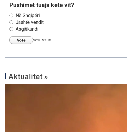
Pushimet tuaja këtë vit?
Në Shqipëri
Jashtë vendit
Asgjëkundi
Vote
View Results
Aktualitet »