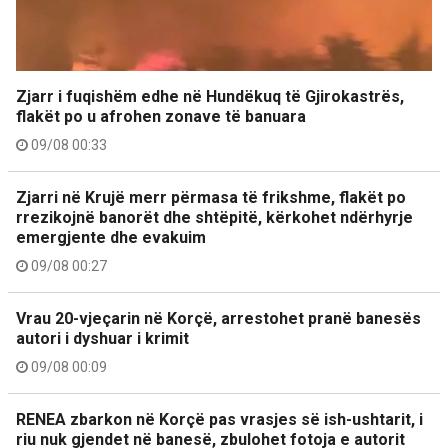
Zjarr i fuqishëm edhe në Hundëkuq të Gjirokastrës,
flakët po u afrohen zonave të banuara
09/08 00:33
Zjarri në Krujë merr përmasa të frikshme, flakët po
rrezikojnë banorët dhe shtëpitë, kërkohet ndërhyrje
emergjente dhe evakuim
09/08 00:27
Vrau 20-vjeçarin në Korçë, arrestohet pranë banesës
autori i dyshuar i krimit
09/08 00:09
RENEA zbarkon në Korçë pas vrasjes së ish-ushtarit, i
riu nuk gjendet në banesë, zbulohet fotoja e autorit