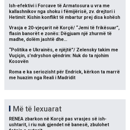
Ish-efektivi i Forcave të Armatosura u vra me
kallashnikov nga shoku i fëmijërisë, zv. drejtori i
Hetimit: Kishin konflikt të mbartur prej disa kohësh
Vrasja e 20-vjeçarit në Korçë/ “Jemi të frikësuar”,
flasin banorët e zonës: Dëgjuam një zhurmë të
madhe, dolëm jashtë dhe…
“Politika e Ukrainës, e njëjtë”/ Zelensky takim me
Vuçiçin, s’ndryshon qëndrim: Nuk do ta njohim
Kosovën
Roma e ka seriozisht për Endrick, kërkon ta marrë
me huazim nga Reali i Madridit
Më të lexuarat
RENEA zbarkon në Korçë pas vrasjes së ish-
ushtarit, i riu nuk gjendet në banesë, zbulohet