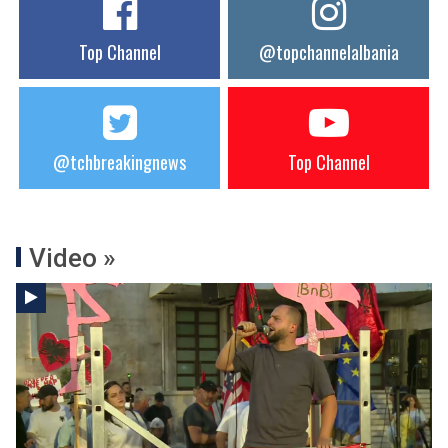
Top Channel
@topchannelalbania
@tchbreakingnews
Top Channel
Video »