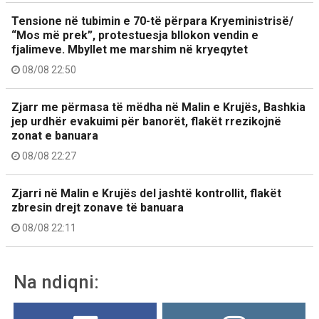
Tensione në tubimin e 70-të përpara Kryeministrisë/
“Mos më prek”, protestuesja bllokon vendin e
fjalimeve. Mbyllet me marshim në kryeqytet
08/08 22:50
Zjarr me përmasa të mëdha në Malin e Krujës, Bashkia
jep urdhër evakuimi për banorët, flakët rrezikojnë
zonat e banuara
08/08 22:27
Zjarri në Malin e Krujës del jashtë kontrollit, flakët
zbresin drejt zonave të banuara
08/08 22:11
Na ndiqni: