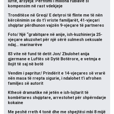
luftë, arsyeja: Përfitimi i miliona rublave si
kompensim në rast vdekjeje
Tronditëse në Greqi/ E detyroi të flinte me të nën
kërcënimin se do t’i vriste familjarët, 41-vjeçari
shqiptar përdhunon vajzën 9-vjeçare të partneres
Foto/ Një “grabitqare në anije, ish-kuzhinierja 25-
vjeçare akuzohet për një sërë sulmesh seksuale
ndaj… marinarëve
83 vite në fund të detit Jon/ Zbulohet anija
gjermane e Luftës së Dytë Botërore, e vetmja e
llojit të saj në botë
Vendim i papritur/ Prindërit e 14-vjeçares së vrarë
nën masa të rrepta sigurie, i ndalohet t’i afrohen
familjes së autorit
Kthesë dramatike në jetën e ish-lojtarit të
kombëtares shqiptare, arrestohet për shpërndarje
kokaine
Me peshë rreth 4 tonë dhe me shpejtësi mbi 8 mijë