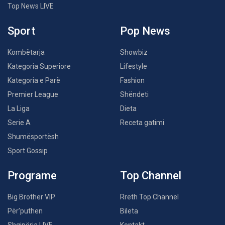
Top News LIVE
Sport
Pop News
Kombëtarja
Showbiz
Kategoria Superiore
Lifestyle
Kategoria e Parë
Fashion
Premier League
Shëndeti
La Liga
Dieta
Serie A
Receta gatimi
Shumësportësh
Sport Gossip
Programe
Top Channel
Big Brother VIP
Rreth Top Channel
Për’puthen
Bileta