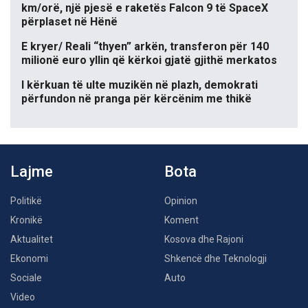
km/orë, një pjesë e raketës Falcon 9 të SpaceX
përplaset në Hënë
E kryer/ Reali “thyen” arkën, transferon për 140
milionë euro yllin që kërkoi gjatë gjithë merkatos
I kërkuan të ulte muzikën në plazh, demokrati
përfundon në pranga për kërcënim me thikë
Lajme
Bota
Politikë
Opinion
Kronikë
Koment
Aktualitet
Kosova dhe Rajoni
Ekonomi
Shkencë dhe Teknologji
Sociale
Auto
Video