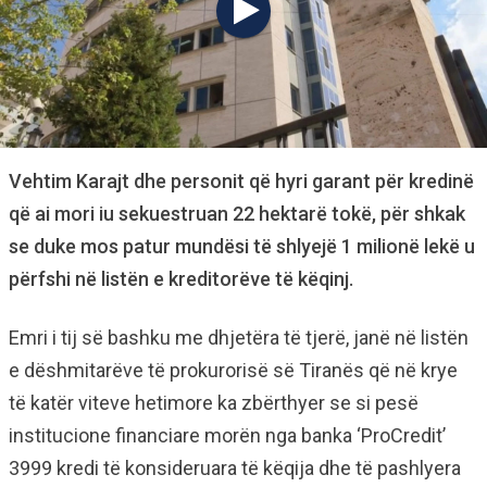
Vehtim Karajt dhe personit që hyri garant për kredinë
që ai mori iu sekuestruan 22 hektarë tokë, për shkak
se duke mos patur mundësi të shlyejë 1 milionë lekë u
përfshi në listën e kreditorëve të këqinj.
Emri i tij së bashku me dhjetëra të tjerë, janë në listën
e dëshmitarëve të prokurorisë së Tiranës që në krye
të katër viteve hetimore ka zbërthyer se si pesë
institucione financiare morën nga banka ‘ProCredit’
3999 kredi të konsideruara të këqija dhe të pashlyera