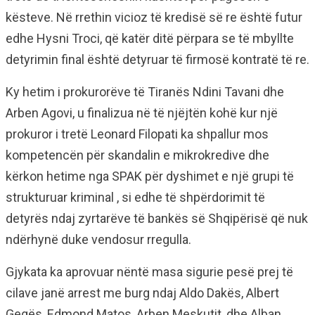
kësteve. Në rrethin vicioz të kredisë së re është futur
edhe Hysni Troci, që katër ditë përpara se të mbyllte
detyrimin final është detyruar të firmosë kontratë të re.
Ky hetim i prokurorëve të Tiranës Ndini Tavani dhe
Arben Agovi, u finalizua në të njëjtën kohë kur një
prokuror i tretë Leonard Filopati ka shpallur mos
kompetencën për skandalin e mikrokredive dhe
kërkon hetime nga SPAK për dyshimet e një grupi të
strukturuar kriminal , si edhe të shpërdorimit të
detyrës ndaj zyrtarëve të bankës së Shqipërisë që nuk
ndërhynë duke vendosur rregulla.
Gjykata ka aprovuar nëntë masa sigurie pesë prej të
cilave janë arrest me burg ndaj Aldo Dakës, Albert
Gegës, Edmond Matos, Arben Meskutit, dhe Alban