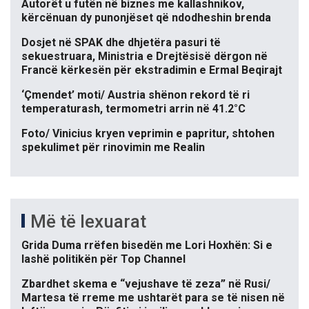
Autorët u futën në biznes me kallashnikov,
kërcënuan dy punonjëset që ndodheshin brenda
Dosjet në SPAK dhe dhjetëra pasuri të
sekuestruara, Ministria e Drejtësisë dërgon në
Francë kërkesën për ekstradimin e Ermal Beqirajt
‘Çmendet’ moti/ Austria shënon rekord të ri
temperaturash, termometri arrin në 41.2°C
Foto/ Vinicius kryen veprimin e papritur, shtohen
spekulimet për rinovimin me Realin
Më të lexuarat
Grida Duma rrëfen bisedën me Lori Hoxhën: Si e
lashë politikën për Top Channel
Zbardhet skema e “vejushave të zeza” në Rusi/
Martesa të rreme me ushtarët para se të nisen në