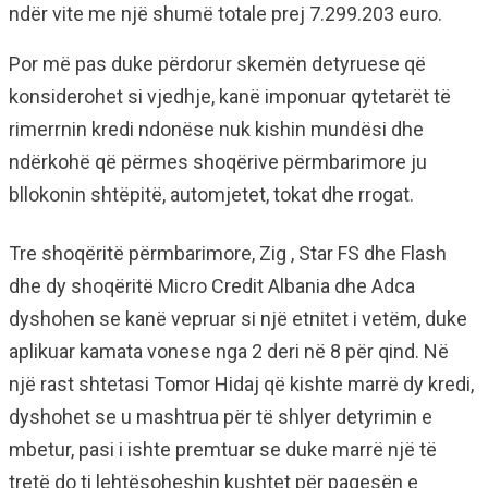
ndër vite me një shumë totale prej 7.299.203 euro.
Por më pas duke përdorur skemën detyruese që
konsiderohet si vjedhje, kanë imponuar qytetarët të
rimerrnin kredi ndonëse nuk kishin mundësi dhe
ndërkohë që përmes shoqërive përmbarimore ju
bllokonin shtëpitë, automjetet, tokat dhe rrogat.
Tre shoqëritë përmbarimore, Zig , Star FS dhe Flash
dhe dy shoqëritë Micro Credit Albania dhe Adca
dyshohen se kanë vepruar si një etnitet i vetëm, duke
aplikuar kamata vonese nga 2 deri në 8 për qind. Në
një rast shtetasi Tomor Hidaj që kishte marrë dy kredi,
dyshohet se u mashtrua për të shlyer detyrimin e
mbetur, pasi i ishte premtuar se duke marrë një të
tretë do ti lehtësoheshin kushtet për pagesën e