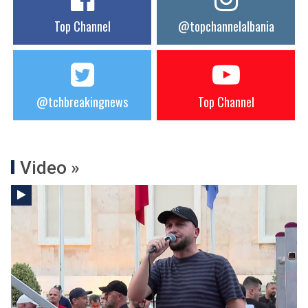
Top Channel
@topchannelalbania
@tchbreakingnews
Top Channel
Video »