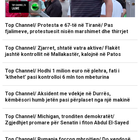
Top Channel/ Protesta e 67-të në Tiranë/ Pas
fjalimeve, protestuesit nisën marshimet dhe thirrjet
Top Channel/ Zjarret, shtatë vatra aktive/ Flakët
jashtë kontrollit në Mallakastër, kalojnë në Patos
Top Channel/ Hodhi 1 milion euro në plehra, fati i
‘kthehet’ pasi kontrolloi 6 mln ton mbeturina
Top Channel/ Aksident me vdekje në Durrës,
këmbësori humb jetën pasi përplaset nga një makinë
Top Channel/ Michigan, tronditen demokratët/
Zgjedhjet promare për Senatin i fiton Abdul El-Sayed
Top Channel/ Rumania forcon mbrojtjen/ Do vendosë