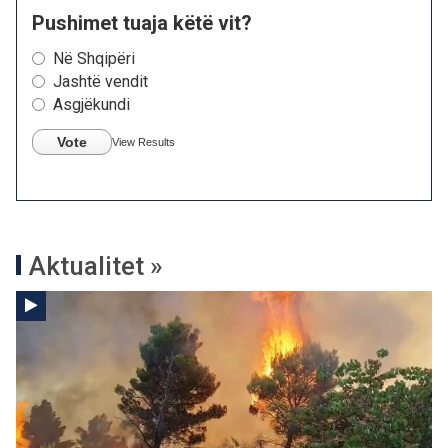
Pushimet tuaja këtë vit?
Në Shqipëri
Jashtë vendit
Asgjëkundi
Vote
View Results
Aktualitet »