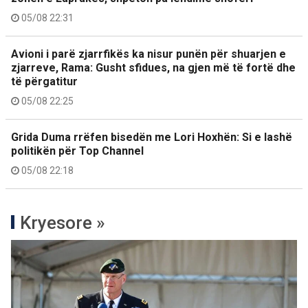
05/08 22:31
Avioni i parë zjarrfikës ka nisur punën për shuarjen e
zjarreve, Rama: Gusht sfidues, na gjen më të fortë dhe
të përgatitur
05/08 22:25
Grida Duma rrëfen bisedën me Lori Hoxhën: Si e lashë
politikën për Top Channel
05/08 22:18
Kryesore »