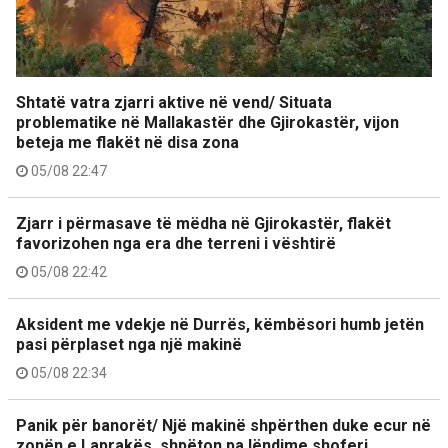
Shtatë vatra zjarri aktive në vend/ Situata
problematike në Mallakastër dhe Gjirokastër, vijon
beteja me flakët në disa zona
05/08 22:47
Zjarr i përmasave të mëdha në Gjirokastër, flakët
favorizohen nga era dhe terreni i vështirë
05/08 22:42
Aksident me vdekje në Durrës, këmbësori humb jetën
pasi përplaset nga një makinë
05/08 22:34
Panik për banorët/ Një makinë shpërthen duke ecur në
zonën e Laprakës, shpëton pa lëndime shoferi