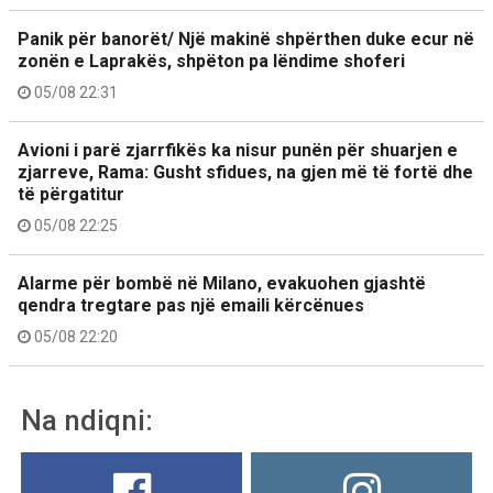
Panik për banorët/ Një makinë shpërthen duke ecur në
zonën e Laprakës, shpëton pa lëndime shoferi
05/08 22:31
Avioni i parë zjarrfikës ka nisur punën për shuarjen e
zjarreve, Rama: Gusht sfidues, na gjen më të fortë dhe
të përgatitur
05/08 22:25
Alarme për bombë në Milano, evakuohen gjashtë
qendra tregtare pas një emaili kërcënues
05/08 22:20
Na ndiqni: