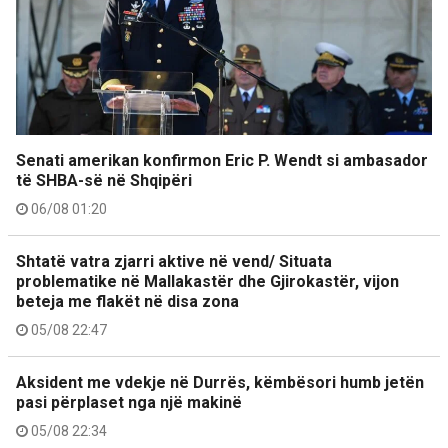
Senati amerikan konfirmon Eric P. Wendt si ambasador
të SHBA-së në Shqipëri
06/08 01:20
Shtatë vatra zjarri aktive në vend/ Situata
problematike në Mallakastër dhe Gjirokastër, vijon
beteja me flakët në disa zona
05/08 22:47
Aksident me vdekje në Durrës, këmbësori humb jetën
pasi përplaset nga një makinë
05/08 22:34