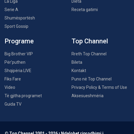
La Liga
Dieta
Serie A
Receta gatimi
Shumësportësh
Sport Gossip
Programe
Top Channel
Big Brother VIP
Rreth Top Channel
Për’puthen
Bileta
Shqipëria LIVE
Kontakt
Fiks Fare
Puno në Top Channel
Video
Privacy Policy & Terms of Use
Të gjitha programet
Aksesueshmëria
Guida TV
© Top Channel 2001 - 2026 • Ndalohet riprodhimi i