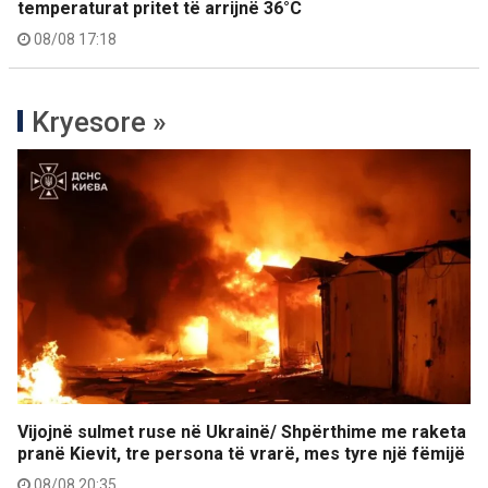
temperaturat pritet të arrijnë 36°C
08/08 17:18
Kryesore »
Vijojnë sulmet ruse në Ukrainë/ Shpërthime me raketa
pranë Kievit, tre persona të vrarë, mes tyre një fëmijë
08/08 20:35