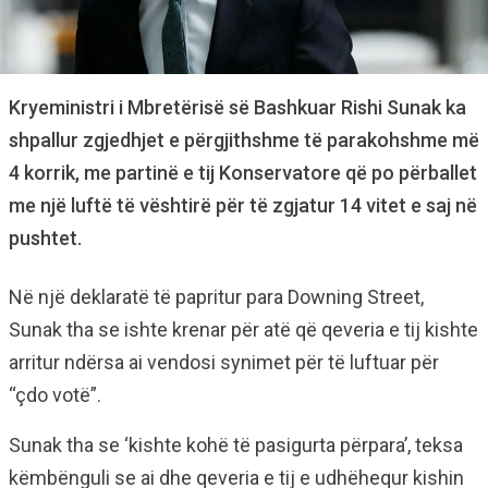
Kryeministri i Mbretërisë së Bashkuar Rishi Sunak ka
shpallur zgjedhjet e përgjithshme të parakohshme më
4 korrik, me partinë e tij Konservatore që po përballet
me një luftë të vështirë për të zgjatur 14 vitet e saj në
pushtet.
Në një deklaratë të papritur para
Downing Street,
Sunak tha se ishte krenar për atë që qeveria e tij kishte
arritur ndërsa ai vendosi synimet për të luftuar për
“çdo votë”.
Sunak tha se ‘kishte kohë të pasigurta përpara’, teksa
këmbënguli se ai dhe qeveria e tij e udhëhequr kishin