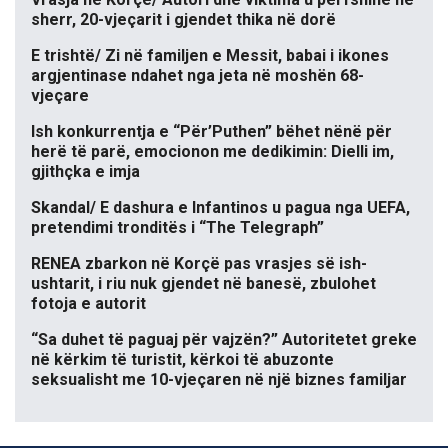
sherr, 20-vjeçarit i gjendet thika në dorë
E trishtë/ Zi në familjen e Messit, babai i ikones
argjentinase ndahet nga jeta në moshën 68-
vjeçare
Ish konkurrentja e “Për’Puthen” bëhet nënë për
herë të parë, emocionon me dedikimin: Dielli im,
gjithçka e imja
Skandal/ E dashura e Infantinos u pagua nga UEFA,
pretendimi tronditës i “The Telegraph”
RENEA zbarkon në Korçë pas vrasjes së ish-
ushtarit, i riu nuk gjendet në banesë, zbulohet
fotoja e autorit
“Sa duhet të paguaj për vajzën?” Autoritetet greke
në kërkim të turistit, kërkoi të abuzonte
seksualisht me 10-vjeçaren në një biznes familjar