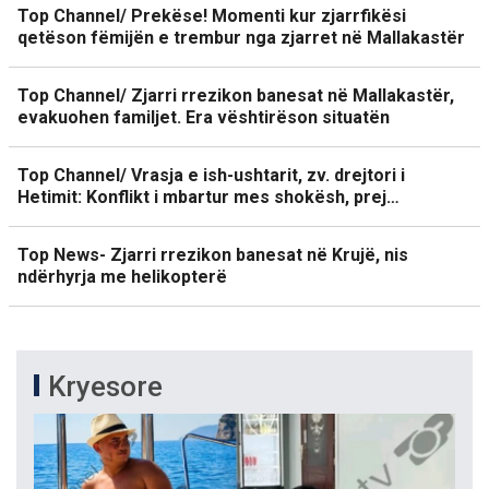
Top Channel/ Prekëse! Momenti kur zjarrfikësi
qetëson fëmijën e trembur nga zjarret në Mallakastër
Top Channel/ Zjarri rrezikon banesat në Mallakastër,
evakuohen familjet. Era vështirëson situatën
Top Channel/ Vrasja e ish-ushtarit, zv. drejtori i
Hetimit: Konflikt i mbartur mes shokësh, prej…
Top News- Zjarri rrezikon banesat në Krujë, nis
ndërhyrja me helikopterë
Kryesore