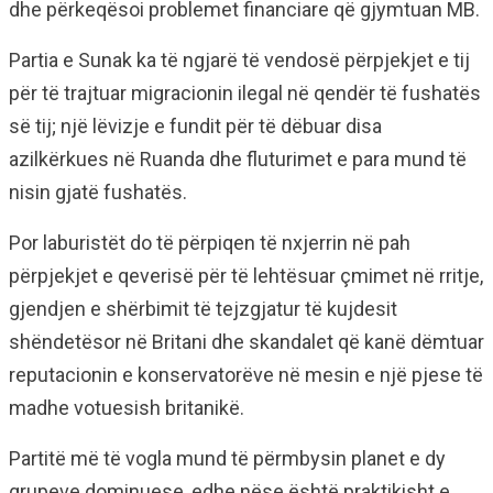
dhe përkeqësoi problemet financiare që gjymtuan MB.
Partia e Sunak ka të ngjarë të vendosë përpjekjet e tij
për të trajtuar migracionin ilegal në qendër të fushatës
së tij; një lëvizje e fundit për të dëbuar disa
azilkërkues në Ruanda dhe fluturimet e para mund të
nisin gjatë fushatës.
Por laburistët do të përpiqen të nxjerrin në pah
përpjekjet e qeverisë për të lehtësuar çmimet në rritje,
gjendjen e shërbimit të tejzgjatur të kujdesit
shëndetësor në Britani dhe skandalet që kanë dëmtuar
reputacionin e konservatorëve në mesin e një pjese të
madhe votuesish britanikë.
Partitë më të vogla mund të përmbysin planet e dy
grupeve dominuese, edhe nëse është praktikisht e