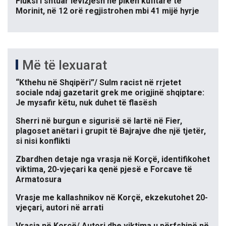
Fluksi i shtuar lëvizjesh në pikën kufitare të
Morinit, në 12 orë regjistrohen mbi 41 mijë hyrje
Më të lexuarat
“Kthehu në Shqipëri”/ Sulm racist në rrjetet
sociale ndaj gazetarit grek me origjinë shqiptare:
Je mysafir këtu, nuk duhet të flasësh
Sherri në burgun e sigurisë së lartë në Fier,
plagoset anëtari i grupit të Bajrajve dhe një tjetër,
si nisi konflikti
Zbardhen detaje nga vrasja në Korçë, identifikohet
viktima, 20-vjeçari ka qenë pjesë e Forcave të
Armatosura
Vrasje me kallashnikov në Korçë, ekzekutohet 20-
vjeçari, autori në arrati
Vrasja në Korçë/ Autori dhe viktima u përfshinë në