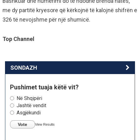
Bashkuar dhe numërimi do të ndodhë brenda natës,
me dy partitë kryesore që kërkojnë të kalojnë shifrën e
326 të nevojshme për një shumicë.
Top Channel
SONDAZH
Pushimet tuaja këtë vit?
Në Shqipëri
Jashtë vendit
Asgjëkundi
Vote
View Results