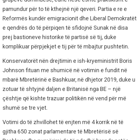
pamundur për to të kthejnë një qeveri. Partia e re e
Reformës kundër emigracionit dhe Liberal Demokratët
e qendrës do të përpiqen të sfidojnë Sunak në disa
prej bastioneve historike të partisë së tij, duke
komplikuar përpjekjet e tij për të mbajtur pushtetin.
Konservatorët nën drejtimin e ish-kryeministrit Boris
Johnson fituan me shumicë në votimin e fundit në
mbarë Mbretërinë e Bashkuar, në dhjetor 2019, duke u
zotuar të shtyjnë daljen e Britanisë nga BE – një
çështje që kishte trazuar politikën në vend për më
shumë se tre vjet.
Votimi do të zhvillohet të enjten më 4 korrik në të
gjitha 650 zonat parlamentare të Mbretërisë së