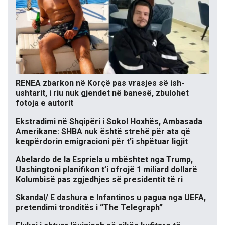
RENEA zbarkon në Korçë pas vrasjes së ish-
ushtarit, i riu nuk gjendet në banesë, zbulohet
fotoja e autorit
Ekstradimi në Shqipëri i Sokol Hoxhës, Ambasada
Amerikane: SHBA nuk është strehë për ata që
keqpërdorin emigracioni për t’i shpëtuar ligjit
Abelardo de la Espriela u mbështet nga Trump,
Uashingtoni planifikon t’i ofrojë 1 miliard dollarë
Kolumbisë pas zgjedhjes së presidentit të ri
Skandal/ E dashura e Infantinos u pagua nga UEFA,
pretendimi tronditës i “The Telegraph”