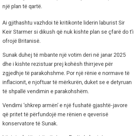
një plan të qartë.
Ai gjithashtu vazhdoi të kritikonte liderin laburist Sir
Keir Starmer si dikush që nuk kishte plan se çfarë do t’i
ofrojë Britanisë.
Sunak duhej të mbante një votim deri në janar 2025
dhe i kishte rezistuar prej kohësh thirrjeve për
zgjedhje të parakohshme. Por një rënie e normave të
inflacionit, e njoftuar të mërkurën, duket se e detyruan
të shpallë vendimin e parakohshëm.
Vendimi ‘shkrep armën’ e një fushatë gjashtë-javore
që pritet të përfundojë me rënien e qeverisë
konservatore të Sunak.