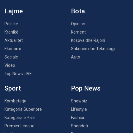
Lajme
Bota
Politikë
Opinion
Kronikë
Koment
Aktualitet
Kosova dhe Rajoni
Ekonomi
Shkencë dhe Teknologji
Sociale
Auto
Video
Top News LIVE
Sport
Pop News
Kombëtarja
Showbiz
Kategoria Superiore
Lifestyle
Kategoria e Parë
Fashion
Premier League
Shëndeti