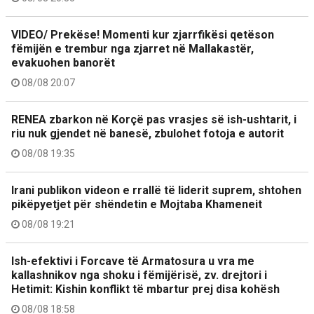
VIDEO/ Prekëse! Momenti kur zjarrfikësi qetëson
fëmijën e trembur nga zjarret në Mallakastër,
evakuohen banorët
08/08 20:07
RENEA zbarkon në Korçë pas vrasjes së ish-ushtarit, i
riu nuk gjendet në banesë, zbulohet fotoja e autorit
08/08 19:35
Irani publikon videon e rrallë të liderit suprem, shtohen
pikëpyetjet për shëndetin e Mojtaba Khameneit
08/08 19:21
Ish-efektivi i Forcave të Armatosura u vra me
kallashnikov nga shoku i fëmijërisë, zv. drejtori i
Hetimit: Kishin konflikt të mbartur prej disa kohësh
08/08 18:58