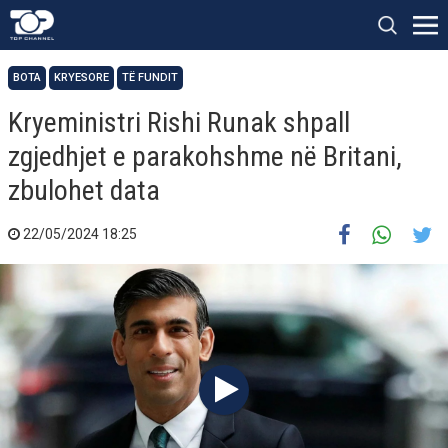
BOTA
KRYESORE
TË FUNDIT
Kryeministri Rishi Runak shpall
zgjedhjet e parakohshme në Britani,
zbulohet data
22/05/2024 18:25