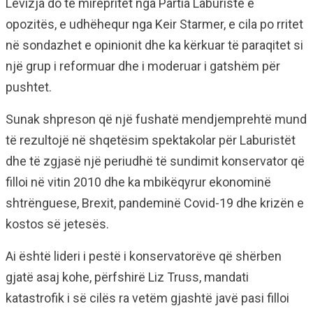
Lëvizja do të mirëpritet nga Partia Laburiste e
opozitës, e udhëhequr nga Keir Starmer, e cila po rritet
në sondazhet e opinionit dhe ka kërkuar të paraqitet si
një grup i reformuar dhe i moderuar i gatshëm për
pushtet.
Sunak shpreson që një fushatë mendjemprehtë mund
të rezultojë në shqetësim spektakolar për Laburistët
dhe të zgjasë një periudhë të sundimit konservator që
filloi në vitin 2010 dhe ka mbikëqyrur ekonominë
shtrënguese, Brexit, pandeminë Covid-19 dhe krizën e
kostos së jetesës.
Ai është lideri i pestë i konservatorëve që shërben
gjatë asaj kohe, përfshirë Liz Truss, mandati
katastrofik i së cilës ra vetëm gjashtë javë pasi filloi