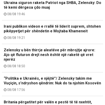
Ukraina siguron raketa Patriot nga SHBA, Zelensky: Do
të kemi dërgesa çdo muaj
08/08 19:46
Irani publikon videon e rrallë të liderit suprem, shtohen
pikëpyetjet për shëndetin e Mojtaba Khameneit
08/08 19:21
Zelensky u bën thirrje aleatëve për mbrojtje ajrore:
Ajo që fluturon drejt nesh është një raketë që vret
njerëz
08/08 18:50
“Politika e Ukrainës, e njëjtë”/ Zelensky takim me
Vuçiçin, s’ndryshon qëndrim: Nuk do ta njohim Kosovën
08/08 17:56
Britania përgatitet për valën e pestë të të nxehtit,