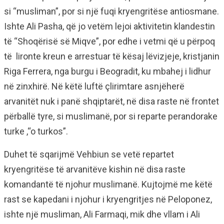
si “musliman”, por si një fuqi kryengritëse antiosmane.
Ishte Ali Pasha, që jo vetëm lejoi aktivitetin klandestin
të “Shoqërisë së Miqve”, por edhe i vetmi që u përpoq
të lironte kreun e arrestuar të kësaj lëvizjeje, kristjanin
Riga Ferrera, nga burgu i Beogradit, ku mbahej i lidhur
në zinxhirë. Në këtë luftë çlirimtare asnjëherë
arvanitët nuk i panë shqiptarët, në disa raste në frontet
përballë tyre, si muslimanë, por si reparte perandorake
turke ,“o turkos”.
Duhet të sqarijmë Vehbiun se vetë repartet
kryengritëse të arvanitëve kishin në disa raste
komandantë të njohur muslimanë. Kujtojmë me këtë
rast se kapedani i njohur i kryengritjes në Peloponez,
ishte një musliman, Ali Farmaqi, mik dhe vllam i Ali