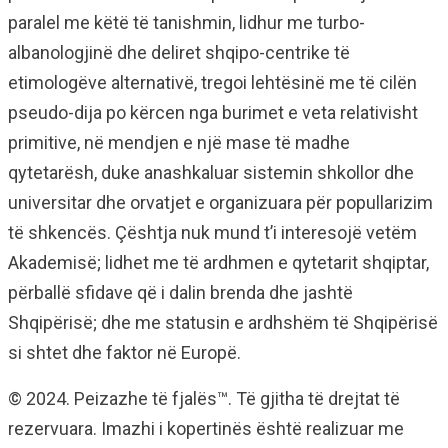
paralel me këtë të tanishmin, lidhur me turbo-
albanologjinë dhe deliret shqipo-centrike të
etimologëve alternativë, tregoi lehtësinë me të cilën
pseudo-dija po kërcen nga burimet e veta relativisht
primitive, në mendjen e një mase të madhe
qytetarësh, duke anashkaluar sistemin shkollor dhe
universitar dhe orvatjet e organizuara për popullarizim
të shkencës. Çështja nuk mund t’i interesojë vetëm
Akademisë; lidhet me të ardhmen e qytetarit shqiptar,
përballë sfidave që i dalin brenda dhe jashtë
Shqipërisë; dhe me statusin e ardhshëm të Shqipërisë
si shtet dhe faktor në Europë.
© 2024. Peizazhe të fjalës™. Të gjitha të drejtat të
rezervuara. Imazhi i kopertinës është realizuar me