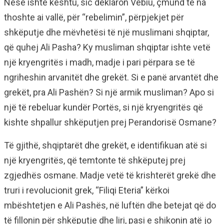
Nëse ishte kështu, sic deklaron Vebiu, çmund të na
thoshte ai vallë, për “rebelimin”, përpjekjet për
shkëputje dhe mëvhetësi të një muslimani shqiptar,
që quhej Ali Pasha? Ky musliman shqiptar ishte vetë
një kryengritës i madh, madje i pari përpara se të
ngriheshin arvanitët dhe grekët. Si e panë arvantët dhe
grekët, pra Ali Pashën? Si një armik musliman? Apo si
një të rebeluar kundër Portës, si një kryengritës që
kishte shpallur shkëputjen prej Perandorisë Osmane?
Të gjithë, shqiptarët dhe grekët, e identifikuan atë si
një kryengritës, që temtonte të shkëputej prej
zgjedhës osmane. Madje vetë të krishterët grekë dhe
truri i revolucionit grek, “Filiqi Eteria” kërkoi
mbështetjen e Ali Pashës, në luftën dhe betejat që do
të fillonin për shkëputje dhe liri, pasi e shikonin atë jo