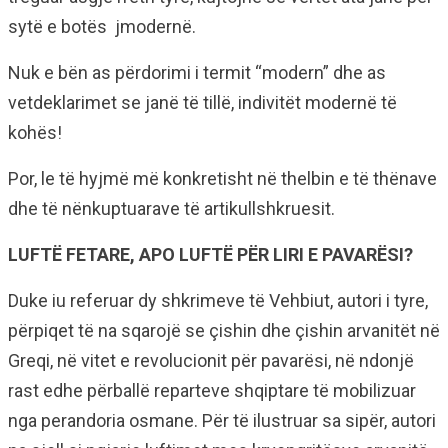
sytë e botës jmodernë.
Nuk e bën as përdorimi i termit “modern” dhe as
vetdeklarimet se janë të tillë, indivitët modernë të
kohës!
Por, le të hyjmë më konkretisht në thelbin e të thënave
dhe të nënkuptuarave të artikullshkruesit.
LUFTË FETARE,
APO LUFTË PËR LIRI E PAVARËSI?
Duke iu referuar dy shkrimeve të Vehbiut, autori i tyre,
përpiqet të na sqarojë se çishin dhe çishin arvanitët në
Greqi, në vitet e revolucionit për pavarësi, në ndonjë
rast edhe përballë reparteve shqiptare të mobilizuar
nga perandoria osmane. Për të ilustruar sa sipër, autori