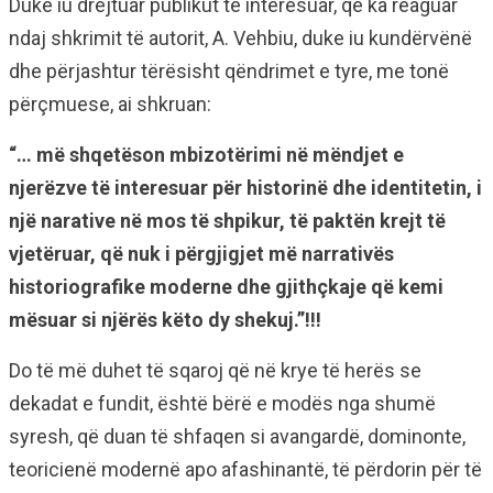
Duke iu drejtuar publikut të interesuar, që ka reaguar
ndaj shkrimit të autorit, A. Vehbiu, duke iu kundërvënë
dhe përjashtur tërësisht qëndrimet e tyre, me tonë
përçmuese, ai shkruan:
“… më shqetëson mbizotërimi në mëndjet e
njerëzve të interesuar për historinë dhe identitetin, i
një narative në mos të shpikur, të paktën krejt të
vjetëruar, që nuk i përgjigjet më narrativës
historiografike moderne dhe gjithçkaje që kemi
mësuar si njërës këto dy shekuj.”!!!
Do të më duhet të sqaroj që në krye të herës se
dekadat e fundit, është bërë e modës nga shumë
syresh, që duan të shfaqen si avangardë, dominonte,
teoricienë modernë apo afashinantë, të përdorin për të