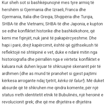
Kur sheh sot si bashkëpunojnë mes tyre armiq të
hershëm si Gjermania dhe Izraeli, Franca dhe
Gjermania, Italia dhe Greqia, Shqipëria dhe Turqia,
SHBA-të dhe Vietnami, SHBA-të dhe Japonia, e kupton
se edhe konfliktet historike dhe bashkëkohore, që
kemi me fqinjët, nuk janë të pakapërcyeshme. Dhe
hapi i parë, drejt kapërcimit, është që gjithsekush të
reflektojë në shtëpinë e vet, duke e ndarë mitin nga
historiografia dhe përrallën nga e vërteta: konfliktet e
kaluara nuk duhen lejuar të shkruajnë skenarët për të
ardhmen (dhe as mund të pranohet si gjest pajtimi
kërkesa arrogante ndaj tjetrit,
kërko të falur!
). Më duket
absurde që të shkruhen me qindra komente, për një
status rreth identitetit etnik të Bubulinës, një heroinë e
revolucionit grek; dhe që me dhjetëra e dhjetëra