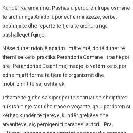
Kundër Karamahmut Pashas u përdorën trupa osmane
të ardhur nga Anadolli, por edhe malazezë, sërbe,
boshnjake dhe reparte të tjera të ardhura nga
pashallëqet fqinje.
Nëse duhet ndonjë sqarim i mëtejmë, do të duhet të
themi se këto praktika Perandoria Osmane i trashëgoi
prej Perandorisë Bizantime, madje jo vetëm këto, por
edhe mjaft forma të tjera të organizmit dhe
mobilizimit të saj ushtarak.
I thamë të gjithë sa sipër për të sqaruar se shqiptarët
nuk ishin një rast dhe rracë e veçantë, që u përdorën si
kërbaç kundër të tjerëve, kundër grekëve dhe
arvanitëve, siç përpiqeni ti paraqesi autori. Pra,