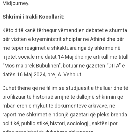
Midjourney.
Shkrimi i Irakli Kocollarit:
Këto ditë kanë tërhequr vëmendjen debatet e shumta
për vizitën e kryeministrit shqiptar në Athinë dhe për
më tepër reagimet e shkaktuara nga dy shkrime në
rrjetet sociale më datat 14 Maj dhe një artikull me titull
“Mos ma prek Bubulinën”, botuar në gazetën “DITA” e
datës 16 Maj 2024, prej A. Vehbiut.
Duhet thënë që në fillim se studjuesit e thelluar dhe të
profilizuar të historisë arrijnë të dallojnë shkrimin që
mban erën e mykut të dokumenteve arkivave, në
raport me shkrimet e ndonjë gazetari që pleks brenda
politikë, publicistikë, histori, sociologji, saktësi por