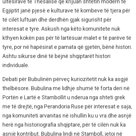
ultesirave të Thesalise që krijuan shtetin modern te
Egjiptit janë pjesë e kulturave të kombeve të tjera për
të cilët luftuan dhe derdhën gjak sigurisht për
interesat e tyre. Askush nga këto komunitete nuk
kthyen kokën pas për të lartësuar malet e të parëve të
tyre, por në hapësirat e pamata që gjetën, bënë histori.
Ashtu sikurse dinë të bëjnë shqiptarët histori
individuale.
Debati për Bubulinën përveç kuriozitetit nuk ka asgjë
thelbësore. Bubulina me lidhje shumë të forta deri në
Portën e Lartë e Stambollit u nderua nga shteti grek
me të drejtë, nga Perandoria Ruse për interesat e saja,
nga komuniteti arvanitas në ishullin ku u vra dhe asnjë
herë nga historiografia shqiptare, për të cilën nuk ka
asnjë kontribut. Bubulina lindi në Stamboll, jetoi në