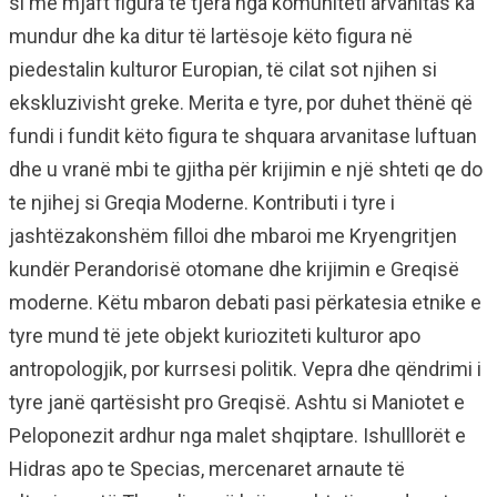
si me mjaft figura te tjera nga komuniteti arvanitas ka
mundur dhe ka ditur të lartësoje këto figura në
piedestalin kulturor Europian, të cilat sot njihen si
ekskluzivisht greke. Merita e tyre, por duhet thënë që
fundi i fundit këto figura te shquara arvanitase luftuan
dhe u vranë mbi te gjitha për krijimin e një shteti qe do
te njihej si Greqia Moderne. Kontributi i tyre i
jashtëzakonshëm filloi dhe mbaroi me Kryengritjen
kundër Perandorisë otomane dhe krijimin e Greqisë
moderne. Këtu mbaron debati pasi përkatesia etnike e
tyre mund të jete objekt kurioziteti kulturor apo
antropologjik, por kurrsesi politik. Vepra dhe qëndrimi i
tyre janë qartësisht pro Greqisë. Ashtu si Maniotet e
Peloponezit ardhur nga malet shqiptare. Ishulllorët e
Hidras apo te Specias, mercenaret arnaute të