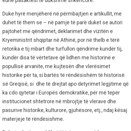
edhe pasaktësi të dukshme shkencore.
Duke hyrë menjëherë në përmbajtjen e artikullit, me
duhet të them se – në pamje të parë duket se autori
pajtohet me qëndrimet, deklarimet dhe vizitën e
Kryeministrit shqiptar në Athinë, por në thelb e tërë
retorika e tij mbart dhe turfullon qëndrime kundër tij,
kundër disa të vërtetave që lidhen me historinë e
popullisë arvanite, me kujtesën dhe vlerësimet
historike për ta, si bartës të rëndësishëm të historisë
së Greqisë, si dhe të drejtat apo detyrimet legjitime që
ka cdo qytetar i Europës demokratike, për më tepër
institucionet shtetrore në mbrojtje të vlerave dhe
pasurive historike, kulturore, gjuhësore, etj., ndaj kësaj
materjeje të rëndësishme.