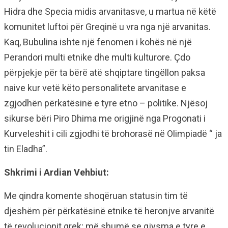
Hidra dhe Specia midis arvanitasve, u martua në këtë
komunitet luftoi për Greqinë u vra nga një arvanitas.
Kaq, Bubulina ishte një fenomen i kohës në një
Perandori multi etnike dhe multi kulturore. Çdo
përpjekje për ta bërë atë shqiptare tingëllon paksa
naive kur vetë këto personalitete arvanitase e
zgjodhën përkatësinë e tyre etno – politike. Njësoj
sikurse bëri Piro Dhima me origjinë nga Progonati i
Kurveleshit i cili zgjodhi të brohorasë në Olimpiadë “ ja
tin Eladha”.
Shkrimi i Ardian Vehbiut:
Me qindra komente shoqëruan statusin tim të
djeshëm për përkatësinë etnike të heronjve arvanitë
të revolucionit grek; më shumë se gjysma e tyre e