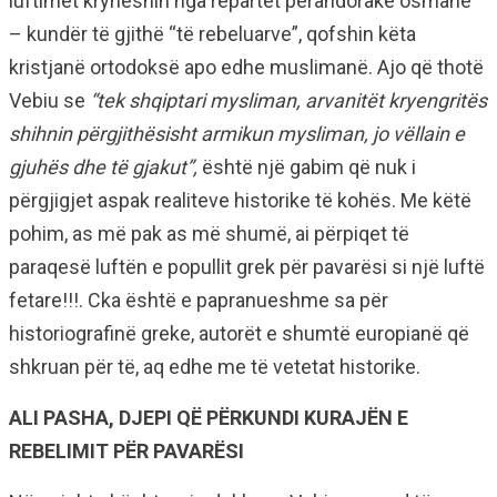
luftimet kryheshin nga repartet perandorake osmane
– kundër të gjithë “të rebeluarve”, qofshin këta
kristjanë ortodoksë apo edhe muslimanë. Ajo që thotë
Vebiu se
“tek shqiptari mysliman, arvanitët kryengritës
shihnin përgjithësisht armikun mysliman, jo vëllain e
gjuhës dhe të gjakut”,
është një gabim që nuk i
përgjigjet aspak realiteve historike të kohës. Me këtë
pohim, as më pak as më shumë, ai përpiqet të
paraqesë luftën e popullit grek për pavarësi si një luftë
fetare!!!. Cka është e papranueshme sa për
historiografinë greke, autorët e shumtë europianë që
shkruan për të, aq edhe me të vetetat historike.
ALI PASHA,
DJEPI QË PËRKUNDI KURAJËN E
REBELIMIT PËR PAVARËSI