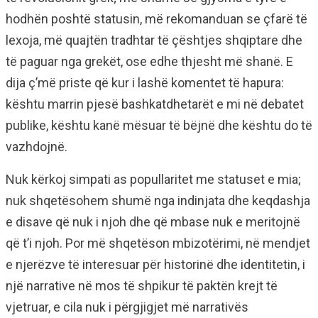
hodhën poshtë statusin, më rekomanduan se çfarë të
lexoja, më quajtën tradhtar të çështjes shqiptare dhe
të paguar nga grekët, ose edhe thjesht më shanë. E
dija ç’më priste që kur i lashë komentet të hapura:
kështu marrin pjesë bashkatdhetarët e mi në debatet
publike, kështu kanë mësuar të bëjnë dhe kështu do të
vazhdojnë.
Nuk kërkoj simpati as popullaritet me statuset e mia;
nuk shqetësohem shumë nga indinjata dhe keqdashja
e disave që nuk i njoh dhe që mbase nuk e meritojnë
që t’i njoh. Por më shqetëson mbizotërimi, në mendjet
e njerëzve të interesuar për historinë dhe identitetin, i
një narrative në mos të shpikur të paktën krejt të
vjetruar, e cila nuk i përgjigjet më narrativës