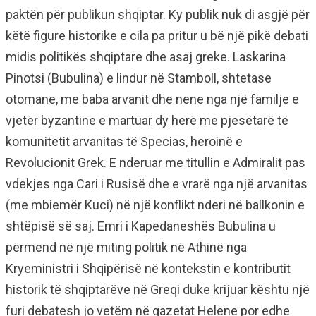
paktën për publikun shqiptar. Ky publik nuk di asgjë për
këtë figure historike e cila pa pritur u bë një pikë debati
midis politikës shqiptare dhe asaj greke. Laskarina
Pinotsi (Bubulina) e lindur në Stamboll, shtetase
otomane, me baba arvanit dhe nene nga një familje e
vjetër byzantine e martuar dy herë me pjesëtarë të
komunitetit arvanitas të Specias, heroinë e
Revolucionit Grek. E nderuar me titullin e Admiralit pas
vdekjes nga Cari i Rusisë dhe e vrarë nga një arvanitas
(me mbiemër Kuci) në një konflikt nderi në ballkonin e
shtëpisë së saj. Emri i Kapedaneshës Bubulina u
përmend në një miting politik në Athinë nga
Kryeministri i Shqipërisë në kontekstin e kontributit
historik të shqiptarëve në Greqi duke krijuar kështu një
furi debatesh jo vetëm në gazetat Helene por edhe