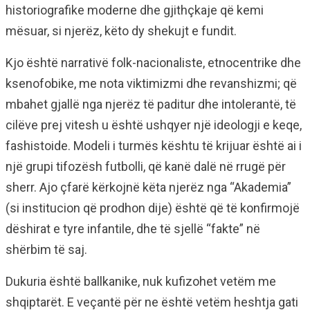
historiografike moderne dhe gjithçkaje që kemi
mësuar, si njerëz, këto dy shekujt e fundit.
Kjo është narrativë folk-nacionaliste, etnocentrike dhe
ksenofobike, me nota viktimizmi dhe revanshizmi; që
mbahet gjallë nga njerëz të paditur dhe intolerantë, të
cilëve prej vitesh u është ushqyer një ideologji e keqe,
fashistoide. Modeli i turmës kështu të krijuar është ai i
një grupi tifozësh futbolli, që kanë dalë në rrugë për
sherr. Ajo çfarë kërkojnë këta njerëz nga “Akademia”
(si institucion që prodhon dije) është që të konfirmojë
dëshirat e tyre infantile, dhe të sjellë “fakte” në
shërbim të saj.
Dukuria është ballkanike, nuk kufizohet vetëm me
shqiptarët. E veçantë për ne është vetëm heshtja gati