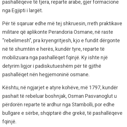
pashallëqeve të tjera, reparte arabe, gjer formacione
nga Egjipti i largët.
Për të sqaruar edhe më tej shkruesin, rreth praktikave
militare që aplikonte Perandoria Osmane, në raste
“rebelimesh”, pra kryengritjesh, kjo e fundit dërgonte
në të shumtën e herës, kundër tyre, reparte të
mobilizuara nga pashallëqet fqinjë. Ky ishte një
detyrim ligjor i padiskutueshëm për të gjithë
pashallëqet nën hegjemoninë osmane.
Kështu, në ngjarjet e atyre kohëve, më 1797, kundër
pashait të rebeluar boshnjak, Osman Pasvanoglut u
përdorën reparte të ardhur nga Stambolli, por edhe
bullgare e sërbe, shqiptarë dhe grekë, të pashallëqeve
fqinjë.