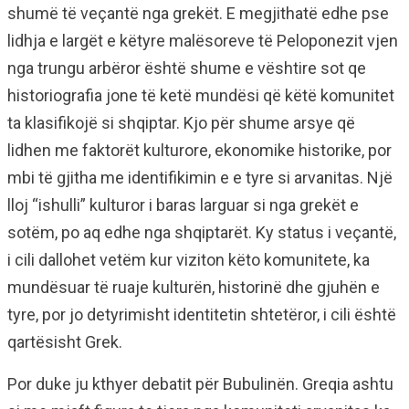
shumë të veçantë nga grekët. E megjithatë edhe pse
lidhja e largët e këtyre malësoreve të Peloponezit vjen
nga trungu arbëror është shume e vështire sot qe
historiografia jone të ketë mundësi që këtë komunitet
ta klasifikojë si shqiptar. Kjo për shume arsye që
lidhen me faktorët kulturore, ekonomike historike, por
mbi të gjitha me identifikimin e e tyre si arvanitas. Një
lloj “ishulli” kulturor i baras larguar si nga grekët e
sotëm, po aq edhe nga shqiptarët. Ky status i veçantë,
i cili dallohet vetëm kur viziton këto komunitete, ka
mundësuar të ruaje kulturën, historinë dhe gjuhën e
tyre, por jo detyrimisht identitetin shtetëror, i cili është
qartësisht Grek.
Por duke ju kthyer debatit për Bubulinën. Greqia ashtu