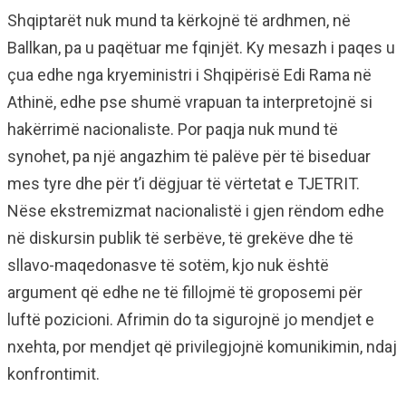
Shqiptarët nuk mund ta kërkojnë të ardhmen, në
Ballkan, pa u paqëtuar me fqinjët. Ky mesazh i paqes u
çua edhe nga kryeministri i Shqipërisë Edi Rama në
Athinë, edhe pse shumë vrapuan ta interpretojnë si
hakërrimë nacionaliste. Por paqja nuk mund të
synohet, pa një angazhim të palëve për të biseduar
mes tyre dhe për t’i dëgjuar të vërtetat e TJETRIT.
Nëse ekstremizmat nacionalistë i gjen rëndom edhe
në diskursin publik të serbëve, të grekëve dhe të
sllavo-maqedonasve të sotëm, kjo nuk është
argument që edhe ne të fillojmë të groposemi për
luftë pozicioni. Afrimin do ta sigurojnë jo mendjet e
nxehta, por mendjet që privilegjojnë komunikimin, ndaj
konfrontimit.