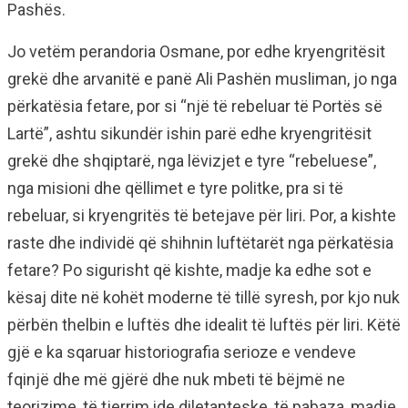
Pashës.
Jo vetëm perandoria Osmane, por edhe kryengritësit
grekë dhe arvanitë e panë Ali Pashën musliman, jo nga
përkatësia fetare, por si “një të rebeluar të Portës së
Lartë”, ashtu sikundër ishin parë edhe kryengritësit
grekë dhe shqiptarë, nga lëvizjet e tyre “rebeluese”,
nga misioni dhe qëllimet e tyre politke, pra si të
rebeluar, si kryengritës të betejave për liri. Por, a kishte
raste dhe individë që shihnin luftëtarët nga përkatësia
fetare? Po sigurisht që kishte, madje ka edhe sot e
kësaj dite në kohët moderne të tillë syresh, por kjo nuk
përbën thelbin e luftës dhe idealit të luftës për liri. Këtë
gjë e ka sqaruar historiografia serioze e vendeve
fqinjë dhe më gjërë dhe nuk mbeti të bëjmë ne
teorizime, të tjerrim ide diletanteske, të pabaza, madje