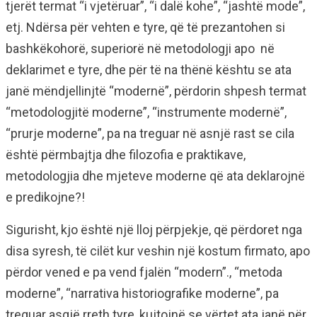
tjerët termat “i vjetëruar”, “i dalë kohe”, “jashtë mode”,
etj. Ndërsa për vehten e tyre, që të prezantohen si
bashkëkohorë, superiorë në metodologji apo në
deklarimet e tyre, dhe për të na thënë kështu se ata
janë mëndjellinjtë “modernë”, përdorin shpesh termat
“metodologjitë moderne”, “instrumente modernë”,
“prurje moderne”, pa na treguar në asnjë rast se cila
është përmbajtja dhe filozofia e praktikave,
metodologjia dhe mjeteve moderne që ata deklarojnë
e predikojne?!
Sigurisht, kjo është një lloj përpjekje, që përdoret nga
disa syresh, të cilët kur veshin një kostum firmato, apo
përdor vened e pa vend fjalën “modern”., “metoda
moderne”, “narrativa historiografike moderne”, pa
treguar asgjë rreth tyre, kujtojnë se vërtet ata janë për