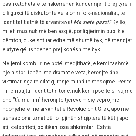
bashkatdhetarë të hakërrehen kundër njërit prej tyre, i
cili guxoi të diskutonte versionin folk-nacionalist, të
identitetit etnik të arvanitëve!
Ma siete pazzi?
Ky lloj
mllefi mua nuk më bën asgjë, por ligjërimin publik e
dëmton, duke shtuar edhe më shumë byk, në mendjet
e atyre që ushqehen prej kohësh me byk.
Ne jemi komb i ri në botë; megjithatë, e kemi tashmë
një histori tonën, me dramat e veta, heronjtë dhe
viktimat, nga të cilat gjithnjë mund të mësojmë. Për të
mirëmbajtur identitetin tonë, nuk kemi pse të shkojmë
dhe “t’u marrim” heronj të tjerëve – siç veprojmë
ndonjëherë me arvanitët e Revolucionit Grek, apo me
sensacionalizmat për origjinën shqiptare të këtij apo
atij celebriteti, politikani ose shkrimtari. Është