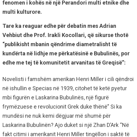
fenomen i kohës në një Perandori multi etnike dhe
multi kulturore.
Tare ka reaguar edhe për debatin mes Adrian
Vehbiut dhe Prof. Irakli Kocollari, që sikurse thotë
“publikisht mbanin qëndrime diametralisht të
kundërta në lidhje me përkatësinë e Bubulinës, por
edhe me tej të komunitetit arvanitas të Greqisë”:
Novelisti i famshëm amerikan Henri Miller i cili qëndroi
në ishullin e Specias në 1939, citohet të ketë pyetur
mbi figurën e Laskarina Bubulinës, një figurë
frymëzuese e revolucionit Grek duke thënë” Si ka
mundësi ne nuk kemi dëgjuar më shumë për
Laskarina Bubulinën? Ajo duket si një Zhan D’Ark “Në
fakt citimi i amerikanit Henri Miller tingëllon i saktë të