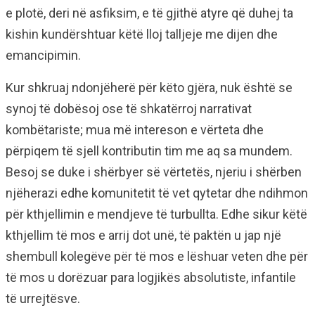
e plotë, deri në asfiksim, e të gjithë atyre që duhej ta
kishin kundërshtuar këtë lloj talljeje me dijen dhe
emancipimin.
Kur shkruaj ndonjëherë për këto gjëra, nuk është se
synoj të dobësoj ose të shkatërroj narrativat
kombëtariste; mua më intereson e vërteta dhe
përpiqem të sjell kontributin tim me aq sa mundem.
Besoj se duke i shërbyer së vërtetës, njeriu i shërben
njëherazi edhe komunitetit të vet qytetar dhe ndihmon
për kthjellimin e mendjeve të turbullta. Edhe sikur këtë
kthjellim të mos e arrij dot unë, të paktën u jap një
shembull kolegëve për të mos e lëshuar veten dhe për
të mos u dorëzuar para logjikës absolutiste, infantile
të urrejtësve.