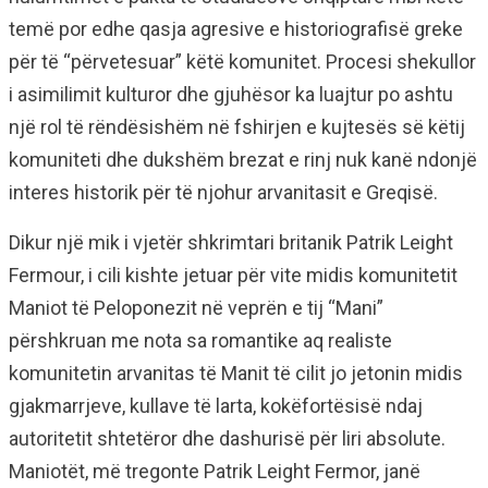
temë por edhe qasja agresive e historiografisë greke
për të “përvetesuar” këtë komunitet. Procesi shekullor
i asimilimit kulturor dhe gjuhësor ka luajtur po ashtu
një rol të rëndësishëm në fshirjen e kujtesës së këtij
komuniteti dhe dukshëm brezat e rinj nuk kanë ndonjë
interes historik për të njohur arvanitasit e Greqisë.
Dikur një mik i vjetër shkrimtari britanik Patrik Leight
Fermour, i cili kishte jetuar për vite midis komunitetit
Maniot të Peloponezit në veprën e tij “Mani”
përshkruan me nota sa romantike aq realiste
komunitetin arvanitas të Manit të cilit jo jetonin midis
gjakmarrjeve, kullave të larta, kokëfortësisë ndaj
autoritetit shtetëror dhe dashurisë për liri absolute.
Maniotët, më tregonte Patrik Leight Fermor, janë