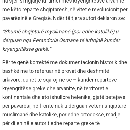
na sjell si ngjarje luftimet mes kryengritësve arvanitë
me këto reparte shqiptarësh, në vitet e revolucionit për
pavarësinë e Greqisë. Ndër të tjera autori deklaron se:
“Shumë shqiptarë myslimanë (por edhe katolikë) u
dërguan nga Perandoria Osmane të luftojnë kundër
kryengritësve grekë.”
Për të qënë korrektë me dokumentacionin historik dhe
bashkë me to referuar në provat dhe dëshmitë
arkivore, duhet të sqarojmë se – kundër reparteve
kryengritëse greke dhe arvanite, në territoret e
kontinentale dhe ato ishullore helenike, gjatë betejave
për pavarësi, në fronte nuk u dërguan vetëm shqiptarë
muslimanë dhe katolikë, por edhe ortodoksë, madje
për dijeninë e autorit edhe reparte greke të