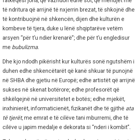
fatkeqësi jona, që vazhdon edhe sot, që mendjet më
të ndritura që arrijnë të nxjerrin brezat, të shkojnë dhe
të kontribuojnë në shkencën, dijen dhe kulturën e
kombeve të tjera, duke u lënë shqiptarëve vetëm
arsyen “për t’u ndier krenarë”; dhe për t’u engledisur
me
bubulizma
.
Dhe kjo ndodh pikërisht kur kulturës sonë ngutshëm i
duhen edhe shkencëtarët që kanë shkuar të punojnë
në SHBA dhe gjetiu në Europë; edhe artistët që arrijnë
sukses në skenat botërore; edhe profesorët që
shkëlqejnë në universitetet e botës; edhe mjekët,
inxhinierët, informaticienët, fizikanët dhe të gjithë
ata
të tjerët
, me emrat e të cilëve tani mburremi, dhe të
cilëve u japim medalje e dekorata si “nderi i kombit”.