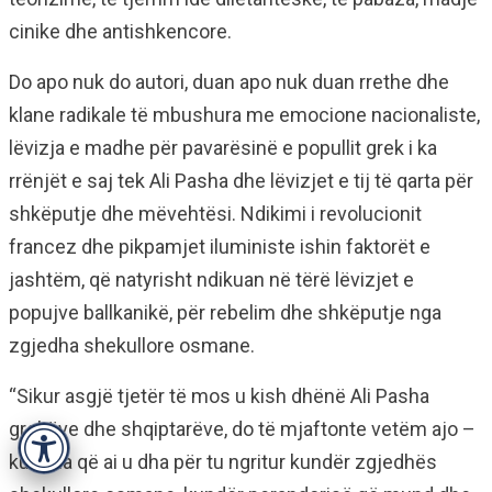
cinike dhe antishkencore.
Do apo nuk do autori, duan apo nuk duan rrethe dhe
klane radikale të mbushura me emocione nacionaliste,
lëvizja e madhe për pavarësinë e popullit grek i ka
rrënjët e saj tek Ali Pasha dhe lëvizjet e tij të qarta për
shkëputje dhe mëvehtësi. Ndikimi i revolucionit
francez dhe pikpamjet iluministe ishin faktorët e
jashtëm, që natyrisht ndikuan në tërë lëvizjet e
popujve ballkanikë, për rebelim dhe shkëputje nga
zgjedha shekullore osmane.
“Sikur asgjë tjetër të mos u kish dhënë Ali Pasha
grekëve dhe shqiptarëve, do të mjaftonte vetëm ajo –
Accessibility
kurajua që ai u dha për tu ngritur kundër zgjedhës