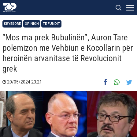
KRYESORE
OPINION
TË FUNDIT
“Mos ma prek Bubulinën”, Auron Tare
polemizon me Vehbiun e Kocollarin për
heroinën arvanitase të Revolucionit
grek
20/05/2024 23:21