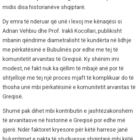
midis disa historianëve shqiptarë.
Dy emra të nderuar që unë i lexoj me kënaqësi si
Adrian Vehbiu dhe Prof. Irakli Kocollari, publikisht
mbanin qëndrime diametralisht të kundërta në lidhje
me përkatësinë e Bubulinës por edhe me tej të
komunitetit arvanitas të Greqisë. Ky shënim imi
modest, në fakt nuk ka qëllim të mbajë anë por të
shtjellojë me tej një proces mjaft të komplikuar do të
thosha unë mbi përkatësinë e komunitetit arvanitas të
Greqisë.
Shumë pak dihet mbi kontributin e jashtëzakonshëm
të arvanitasve në historinë e Greqisë por edhe më
gjerë. Ndër faktoret kryesore për këtë harrese janë
hulumtimet e pakta të studiuesve shqiptarë mbi këtë