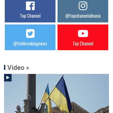
Top Channel
@topchannelalbania
@tchbreakingnews
Top Channel
Video »