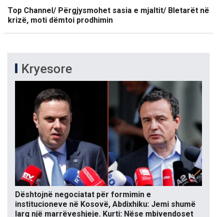
Top Channel/ Përgjysmohet sasia e mjaltit/ Bletarët në
krizë, moti dëmtoi prodhimin
Kryesore
Dështojnë negociatat për formimin e
institucioneve në Kosovë, Abdixhiku: Jemi shumë
larg një marrëveshjeje. Kurti: Nëse mbivendoset