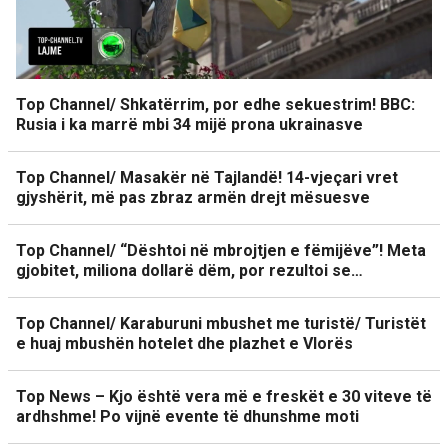
Top Channel/ Shkatërrim, por edhe sekuestrim! BBC:
Rusia i ka marrë mbi 34 mijë prona ukrainasve
Top Channel/ Masakër në Tajlandë! 14-vjeçari vret
gjyshërit, më pas zbraz armën drejt mësuesve
Top Channel/ “Dështoi në mbrojtjen e fëmijëve”! Meta
gjobitet, miliona dollarë dëm, por rezultoi se…
Top Channel/ Karaburuni mbushet me turistë/ Turistët
e huaj mbushën hotelet dhe plazhet e Vlorës
Top News – Kjo është vera më e freskët e 30 viteve të
ardhshme! Po vijnë evente të dhunshme moti