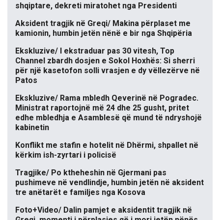
shqiptare, dekreti miratohet nga Presidenti
Aksident tragjik në Greqi/ Makina përplaset me
kamionin, humbin jetën nënë e bir nga Shqipëria
Ekskluzive/ I ekstraduar pas 30 vitesh, Top
Channel zbardh dosjen e Sokol Hoxhës: Si sherri
për një kasetofon solli vrasjen e dy vëllezërve në
Patos
Ekskluzive/ Rama mbledh Qeverinë në Pogradec.
Ministrat raportojnë më 24 dhe 25 gusht, pritet
edhe mbledhja e Asamblesë që mund të ndryshojë
kabinetin
Konflikt me stafin e hotelit në Dhërmi, shpallet në
kërkim ish-zyrtari i policisë
Tragjike/ Po ktheheshin në Gjermani pas
pushimeve në vendlindje, humbin jetën në aksident
tre anëtarët e familjes nga Kosova
Foto+Video/ Dalin pamjet e aksidentit tragjik në
Greqi, momenti i përplasjes që i mori jetën nënës