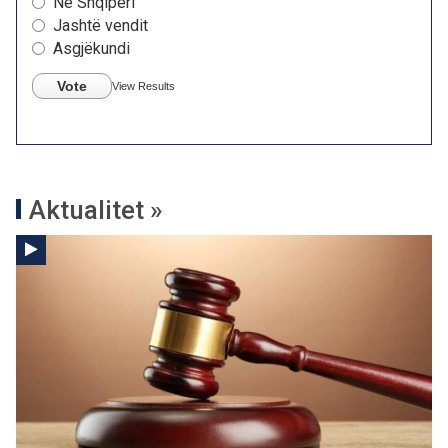
Në Shqipëri
Jashtë vendit
Asgjëkundi
Vote
View Results
Aktualitet »