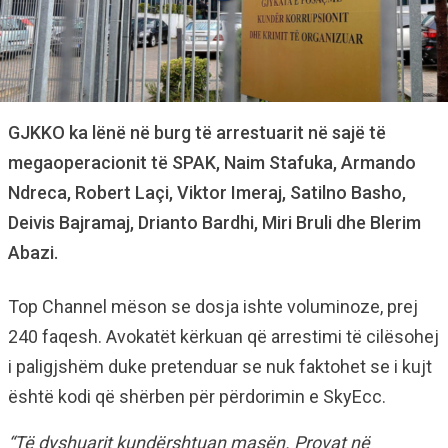
GJKKO ka lënë në burg të arrestuarit në sajë të
megaoperacionit të SPAK, Naim Stafuka, Armando
Ndreca, Robert Laçi, Viktor Imeraj, Satilno Basho,
Deivis Bajramaj, Drianto Bardhi, Miri Bruli dhe Blerim
Abazi.
Top Channel mëson se dosja ishte voluminoze, prej
240 faqesh. Avokatët kërkuan që arrestimi të cilësohej
i paligjshëm duke pretenduar se nuk faktohet se i kujt
është kodi që shërben për përdorimin e SkyEcc.
“Të dyshuarit kundërshtuan masën. Provat në