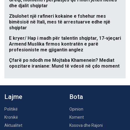
dhe djalit shqiptar
Zbulohet një rafineri kokaine e fshehur mes
bimësisë në Itali, mes të arrestuarve edhe një
shqiptar
E kryer/ Hap i madh për talentin shqiptar, 17-vjeçari
Armend Muslika firmos kontratën e parë
profesioniste me gjigantin anglez
Çfarë po ndodh me Mojtaba Khamenein? Mediat
opozitare iraniane: Mund të vdesë në çdo moment
Lajme
Bota
Politikë
Opinion
Kronikë
Koment
Aktualitet
Kosova dhe Rajoni