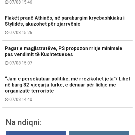
07/08 15:46
Flakët pranë Athinës, në paraburgim kryebashkiaku i
Stylidës, akuzohet për zjarrvënie
07/08 15:26
Pagat e magjistratëve, PS propozon rritje minimale
pas vendimit të Kushtetueses
07/08 15:07
“Jam e persekutuar politike, më rrezikohet jeta”/ Lihet
në burg 32-vjeçarja turke, e dënuar për lidhje me
organizatë terroriste
07/08 14:40
Na ndiqni: