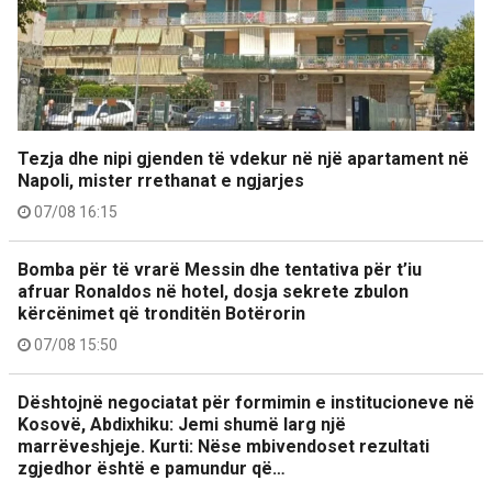
Tezja dhe nipi gjenden të vdekur në një apartament në
Napoli, mister rrethanat e ngjarjes
07/08 16:15
Bomba për të vrarë Messin dhe tentativa për t’iu
afruar Ronaldos në hotel, dosja sekrete zbulon
kërcënimet që tronditën Botërorin
07/08 15:50
Dështojnë negociatat për formimin e institucioneve në
Kosovë, Abdixhiku: Jemi shumë larg një
marrëveshjeje. Kurti: Nëse mbivendoset rezultati
zgjedhor është e pamundur që…