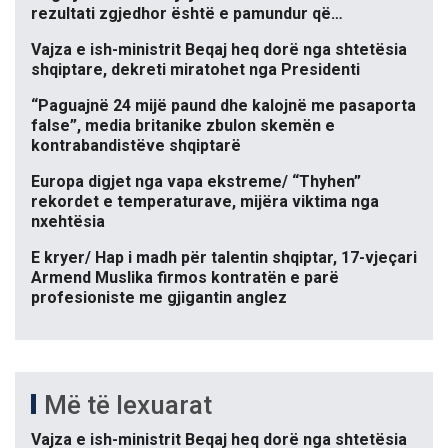
rezultati zgjedhor është e pamundur që…
Vajza e ish-ministrit Beqaj heq dorë nga shtetësia
shqiptare, dekreti miratohet nga Presidenti
“Paguajnë 24 mijë paund dhe kalojnë me pasaporta
false”, media britanike zbulon skemën e
kontrabandistëve shqiptarë
Europa digjet nga vapa ekstreme/ “Thyhen”
rekordet e temperaturave, mijëra viktima nga
nxehtësia
E kryer/ Hap i madh për talentin shqiptar, 17-vjeçari
Armend Muslika firmos kontratën e parë
profesioniste me gjigantin anglez
Më të lexuarat
Vajza e ish-ministrit Beqaj heq dorë nga shtetësia