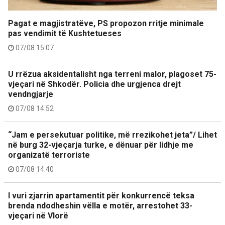
Pagat e magjistratëve, PS propozon rritje minimale
pas vendimit të Kushtetueses
07/08 15:07
U rrëzua aksidentalisht nga terreni malor, plagoset 75-
vjeçari në Shkodër. Policia dhe urgjenca drejt
vendngjarje
07/08 14:52
“Jam e persekutuar politike, më rrezikohet jeta”/ Lihet
në burg 32-vjeçarja turke, e dënuar për lidhje me
organizatë terroriste
07/08 14:40
I vuri zjarrin apartamentit për konkurrencë teksa
brenda ndodheshin vëlla e motër, arrestohet 33-
vjeçari në Vlorë