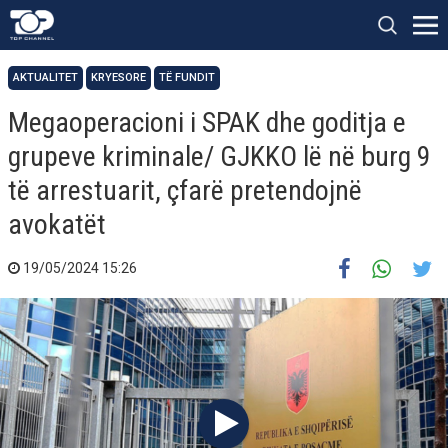
AKTUALITET
KRYESORE
TË FUNDIT
Megaoperacioni i SPAK dhe goditja e
grupeve kriminale/ GJKKO lë në burg 9
të arrestuarit, çfarë pretendojnë
avokatët
19/05/2024 15:26