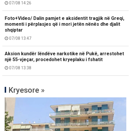
07/08 14:26
Foto+Video/ Dalin pamjet e aksidentit tragjik në Greqi,
momenti i përplasjes që i mori jetën nënës dhe djalit
shqiptar
07/08 13:47
Aksion kundër lëndëve narkotike në Pukë, arrestohet
një 55-vjeçar, procedohet kryeplaku i fshatit
07/08 13:38
Kryesore »