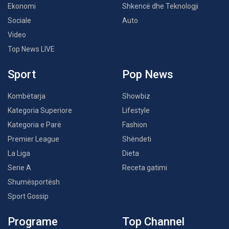
Ekonomi
Shkencë dhe Teknologji
Sociale
Auto
Video
Top News LIVE
Sport
Pop News
Kombëtarja
Showbiz
Kategoria Superiore
Lifestyle
Kategoria e Parë
Fashion
Premier League
Shëndeti
La Liga
Dieta
Serie A
Receta gatimi
Shumësportësh
Sport Gossip
Programe
Top Channel