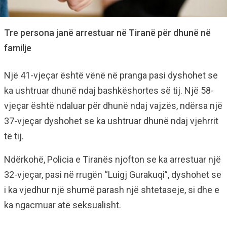
Tre persona janë arrestuar në Tiranë për dhunë në
familje
Një 41-vjeçar është vënë në pranga pasi dyshohet se
ka ushtruar dhunë ndaj bashkëshortes së tij. Një 58-
vjeçar është ndaluar për dhunë ndaj vajzës, ndërsa një
37-vjeçar dyshohet se ka ushtruar dhunë ndaj vjehrrit
të tij.
Ndërkohë, Policia e Tiranës njofton se ka arrestuar një
32-vjeçar, pasi në rrugën “Luigj Gurakuqi”, dyshohet se
i ka vjedhur një shumë parash një shtetaseje, si dhe e
ka ngacmuar atë seksualisht.