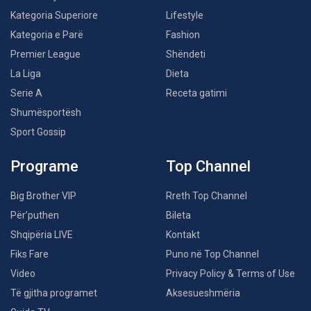
Kategoria Superiore
Lifestyle
Kategoria e Parë
Fashion
Premier League
Shëndeti
La Liga
Dieta
Serie A
Receta gatimi
Shumësportësh
Sport Gossip
Programe
Top Channel
Big Brother VIP
Rreth Top Channel
Për’puthen
Bileta
Shqipëria LIVE
Kontakt
Fiks Fare
Puno në Top Channel
Video
Privacy Policy & Terms of Use
Të gjitha programet
Aksesueshmëria