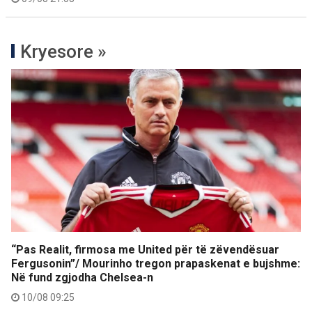
Kryesore »
“Pas Realit, firmosa me United për të zëvendësuar
Fergusonin”/ Mourinho tregon prapaskenat e bujshme:
Në fund zgjodha Chelsea-n
10/08 09:25