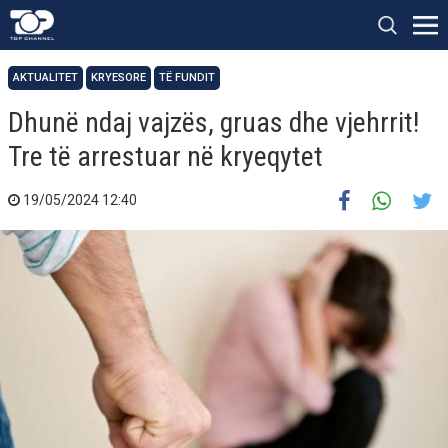
AKTUALITET
KRYESORE
TË FUNDIT
Dhunë ndaj vajzës, gruas dhe vjehrrit!
Tre të arrestuar në kryeqytet
19/05/2024 12:40