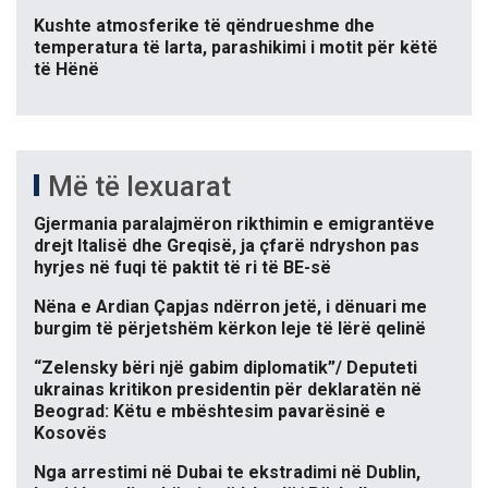
Kushte atmosferike të qëndrueshme dhe
temperatura të larta, parashikimi i motit për këtë
të Hënë
Më të lexuarat
Gjermania paralajmëron rikthimin e emigrantëve
drejt Italisë dhe Greqisë, ja çfarë ndryshon pas
hyrjes në fuqi të paktit të ri të BE-së
Nëna e Ardian Çapjas ndërron jetë, i dënuari me
burgim të përjetshëm kërkon leje të lërë qelinë
“Zelensky bëri një gabim diplomatik”/ Deputeti
ukrainas kritikon presidentin për deklaratën në
Beograd: Këtu e mbështesim pavarësinë e
Kosovës
Nga arrestimi në Dubai te ekstradimi në Dublin,