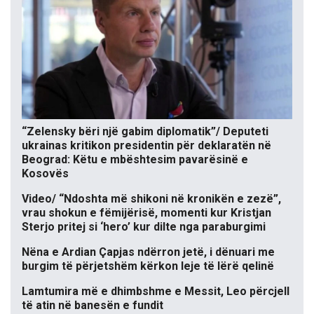
“Zelensky bëri një gabim diplomatik”/ Deputeti
ukrainas kritikon presidentin për deklaratën në
Beograd: Këtu e mbështesim pavarësinë e
Kosovës
Video/ “Ndoshta më shikoni në kronikën e zezë”,
vrau shokun e fëmijërisë, momenti kur Kristjan
Sterjo pritej si ‘hero’ kur dilte nga paraburgimi
Nëna e Ardian Çapjas ndërron jetë, i dënuari me
burgim të përjetshëm kërkon leje të lërë qelinë
Lamtumira më e dhimbshme e Messit, Leo përcjell
të atin në banesën e fundit