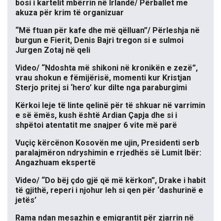
bosi i kartelit mbërrin në Irlandë/ Përballet me
akuza për krim të organizuar
“Më ftuan për kafe dhe më qëlluan”/ Përleshja në
burgun e Fierit, Denis Bajri tregon si e sulmoi
Jurgen Zotaj në qeli
Video/ “Ndoshta më shikoni në kronikën e zezë”,
vrau shokun e fëmijërisë, momenti kur Kristjan
Sterjo pritej si ‘hero’ kur dilte nga paraburgimi
Kërkoi leje të linte qelinë për të shkuar në varrimin
e së ëmës, kush është Ardian Çapja dhe si i
shpëtoi atentatit me snajper 6 vite më parë
Vuçiç kërcënon Kosovën me ujin, Presidenti serb
paralajmëron ndryshimin e rrjedhës së Lumit Ibër:
Angazhuam ekspertë
Video/ “Do bëj çdo gjë që më kërkon”, Drake i habit
të gjithë, reperi i njohur leh si qen për ‘dashurinë e
jetës’
Rama ndan mesazhin e emigrantit për zjarrin në