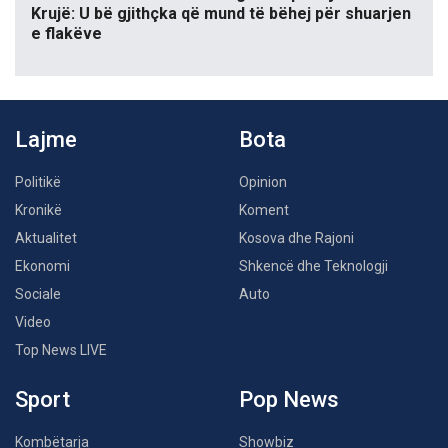
Krujë: U bë gjithçka që mund të bëhej për shuarjen
e flakëve
Lajme
Bota
Politikë
Opinion
Kronikë
Koment
Aktualitet
Kosova dhe Rajoni
Ekonomi
Shkencë dhe Teknologji
Sociale
Auto
Video
Top News LIVE
Sport
Pop News
Kombëtarja
Showbiz