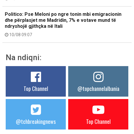
Politico: Pse Meloni po ngre tonin mbi emigracionin
dhe përplasjet me Madridin, 7% e votave mund të
ndryshojë gjithçka në Itali
10/08 09:07
Na ndiqni:
Top Channel
@topchannelalbania
@tchbreakingnews
Top Channel