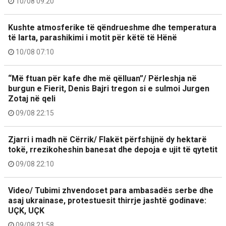
10/08 09:20
Kushte atmosferike të qëndrueshme dhe temperatura
të larta, parashikimi i motit për këtë të Hënë
10/08 07:10
“Më ftuan për kafe dhe më qëlluan”/ Përleshja në
burgun e Fierit, Denis Bajri tregon si e sulmoi Jurgen
Zotaj në qeli
09/08 22:15
Zjarri i madh në Cërrik/ Flakët përfshijnë dy hektarë
tokë, rrezikoheshin banesat dhe depoja e ujit të qytetit
09/08 22:10
Video/ Tubimi zhvendoset para ambasadës serbe dhe
asaj ukrainase, protestuesit thirrje jashtë godinave:
UÇK, UÇK
09/08 21:58