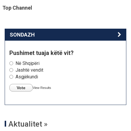
Top Channel
SONDAZH
Pushimet tuaja këtë vit?
Në Shqipëri
Jashtë vendit
Asgjëkundi
Vote
View Results
Aktualitet »