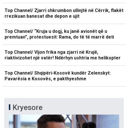
Top Channel/ Zjarri shkrumbon ullinjtë në Cërrik, flakët
rrezikuan banesat dhe depon e ujit
Top Channel/ “Kruja u dogj, ku janë avionët që u
premtuan”, protestuesit: Rama, do të të marrë deti
Top Channel/ Vijon frika nga zjarri në Krujë,
riaktivizohet një vatër! Ndërhyn ushtria me helikopter
Top Channel/ Shqipëri-Kosovë kundër Zelenskyt:
Pavarësia e Kosovës, e pakthyeshme
Kryesore