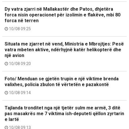
Dy vatra zjarri në Mallakastër dhe Patos, dhjetëra
forca nisin operacionet për izolimin e flakëve, mbi 80
forca në terren
10/08 09:25
Situata me zjarret në vend, Ministria e Mbrojtjes: Pesë
vatra mbeten aktive, ndërhyjnë katër helikopterë dhe
një avion
10/08 09:20
Foto/ Menduan se gjetën trupin e një viktime brenda
valixhes, policia zbulon të vërtetën e pazakontë
10/08 09:14
Tajlanda tronditet nga një tjetër sulm me armë, 3 ditë
pas masakrës me 7 viktima ish-deputeti qëllon zyrtarin
e lartë
10/08 09:13