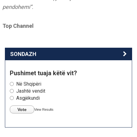
pendohemi”.
Top Channel
SONDAZH
Pushimet tuaja këtë vit?
Në Shqipëri
Jashtë vendit
Asgjëkundi
Vote
View Results