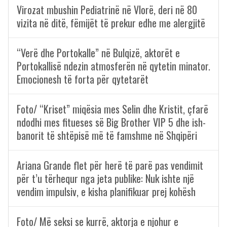
Virozat mbushin Pediatrinë në Vlorë, deri në 80
vizita në ditë, fëmijët të prekur edhe me alergjitë
“Verë dhe Portokalle” në Bulqizë, aktorët e
Portokallisë ndezin atmosferën në qytetin minator.
Emocionesh të forta për qytetarët
Foto/ “Kriset” miqësia mes Selin dhe Kristit, çfarë
ndodhi mes fitueses së Big Brother VIP 5 dhe ish-
banorit të shtëpisë më të famshme në Shqipëri
Ariana Grande flet për herë të parë pas vendimit
për t’u tërhequr nga jeta publike: Nuk ishte një
vendim impulsiv, e kisha planifikuar prej kohësh
Foto/ Më seksi se kurrë, aktorja e njohur e