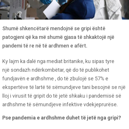
Shumë shkencëtarë mendojnë se gripi është
patogjeni që ka më shumë gjasa të shkaktojë një
pandemi të re në të ardhmen e afërt.
Ky lajm ka dalë nga mediat britanike, ku sipas tyre
një sondazh ndërkombëtar, që do të publikohet
fundjavën e ardhshme , do të zbulojë se 57% e
ekspertëve të lartë të sëmundjeve tani besojnë se një
lloj i virusit të gripit do të jetë shkaku i pandemisë së
ardhshme të sëmundjeve infektive vdekjeprurëse.
Pse pandemia e ardhshme duhet të jetë nga gripi?