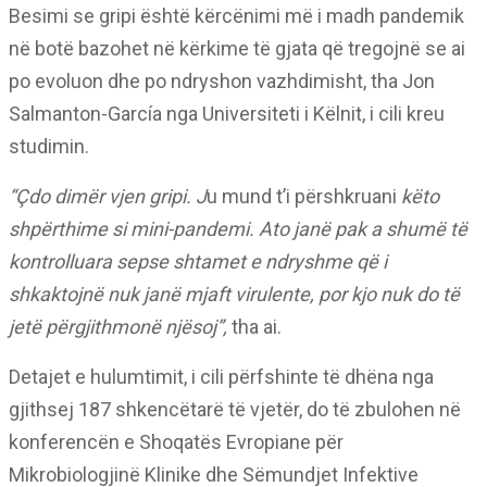
Besimi se gripi është kërcënimi më i madh pandemik
në botë bazohet në kërkime të gjata që tregojnë se ai
po evoluon dhe po ndryshon vazhdimisht, tha Jon
Salmanton-García nga Universiteti i Këlnit, i cili kreu
studimin.
“Çdo dimër vjen gripi. J
u mund t’i përshkruani
këto
shpërthime si mini-pandemi. Ato janë pak a shumë të
kontrolluara sepse shtamet e ndryshme që i
shkaktojnë nuk janë mjaft virulente, por kjo nuk do të
jetë përgjithmonë njësoj”,
tha ai.
Detajet e hulumtimit, i cili përfshinte të dhëna nga
gjithsej 187 shkencëtarë të vjetër, do të zbulohen në
konferencën e Shoqatës Evropiane për
Mikrobiologjinë Klinike dhe Sëmundjet Infektive