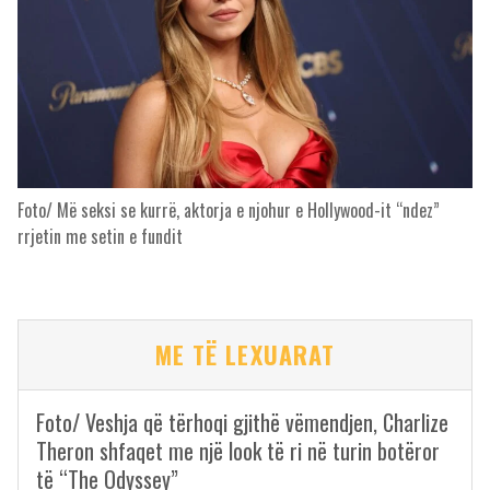
Foto/ Më seksi se kurrë, aktorja e njohur e Hollywood-it “ndez”
rrjetin me setin e fundit
ME TË LEXUARAT
Foto/ Veshja që tërhoqi gjithë vëmendjen, Charlize
Theron shfaqet me një look të ri në turin botëror
të “The Odyssey”