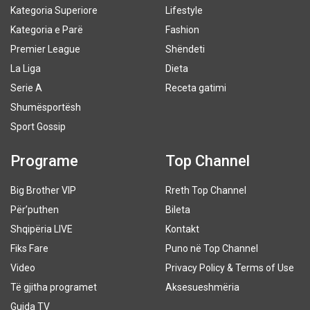
Kategoria Superiore
Lifestyle
Kategoria e Parë
Fashion
Premier League
Shëndeti
La Liga
Dieta
Serie A
Receta gatimi
Shumësportësh
Sport Gossip
Programe
Top Channel
Big Brother VIP
Rreth Top Channel
Për’puthen
Bileta
Shqipëria LIVE
Kontakt
Fiks Fare
Puno në Top Channel
Video
Privacy Policy & Terms of Use
Të gjitha programet
Aksesueshmëria
Guida TV