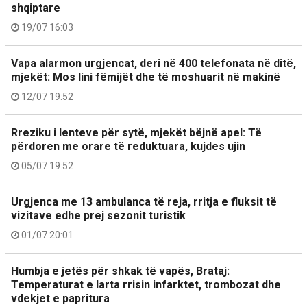
shqiptare
19/07 16:03
Vapa alarmon urgjencat, deri në 400 telefonata në ditë,
mjekët: Mos lini fëmijët dhe të moshuarit në makinë
12/07 19:52
Rreziku i lenteve për sytë, mjekët bëjnë apel: Të
përdoren me orare të reduktuara, kujdes ujin
05/07 19:52
Urgjenca me 13 ambulanca të reja, rritja e fluksit të
vizitave edhe prej sezonit turistik
01/07 20:01
Humbja e jetës për shkak të vapës, Brataj:
Temperaturat e larta rrisin infarktet, trombozat dhe
vdekjet e papritura