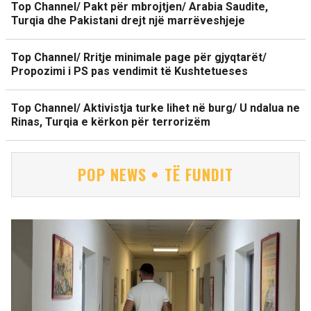
Top Channel/ Pakt për mbrojtjen/ Arabia Saudite,
Turqia dhe Pakistani drejt një marrëveshjeje
Top Channel/ Rritje minimale page për gjyqtarët/
Propozimi i PS pas vendimit të Kushtetueses
Top Channel/ Aktivistja turke lihet në burg/ U ndalua ne
Rinas, Turqia e kërkon për terrorizëm
POP NEWS • TË FUNDIT