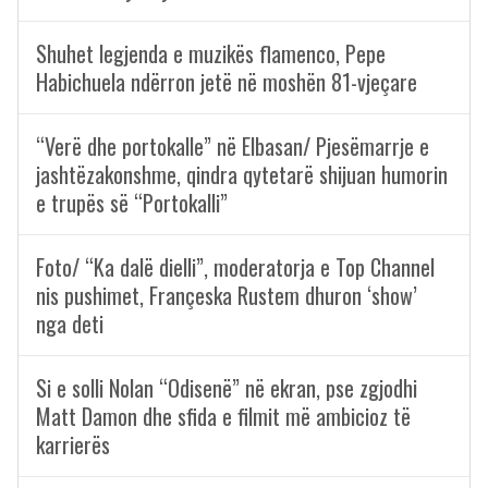
Shuhet legjenda e muzikës flamenco, Pepe
Habichuela ndërron jetë në moshën 81-vjeçare
“Verë dhe portokalle” në Elbasan/ Pjesëmarrje e
jashtëzakonshme, qindra qytetarë shijuan humorin
e trupës së “Portokalli”
Foto/ “Ka dalë dielli”, moderatorja e Top Channel
nis pushimet, Françeska Rustem dhuron ‘show’
nga deti
Si e solli Nolan “Odisenë” në ekran, pse zgjodhi
Matt Damon dhe sfida e filmit më ambicioz të
karrierës