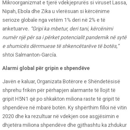
Mikroorganizmat e tjerë vdekjeprurës si viruset Lassa,
Nipah, Ebola dhe Zika u vlerësuan si kërcënime
serioze globale nga vetëm 1% deri në 2% e të
anketuarve
. “Gripi ka mbetur, deri tani, kërcënimi
numër një për sa i përket potencialit pandemik në sytë
e shumicës dërrmuese të shkencëtarëve të botës,”
shtoi Salmanton-García.
Alarmi global për gripin e shpendëve
Javën e kaluar, Organizata Botërore e Shëndetësisë
shprehu frikën për përhapjen alarmante të llojit të
gripit H5N1 që po shkakton miliona raste të gripit të
shpendëve në mbarë botën. Ky shpërthim filloi në vitin
2020 dhe ka rezultuar në vdekjen ose asgjësimin e
dhjetëra miliona shpendëve dhe gjithashtu ka zhdukur