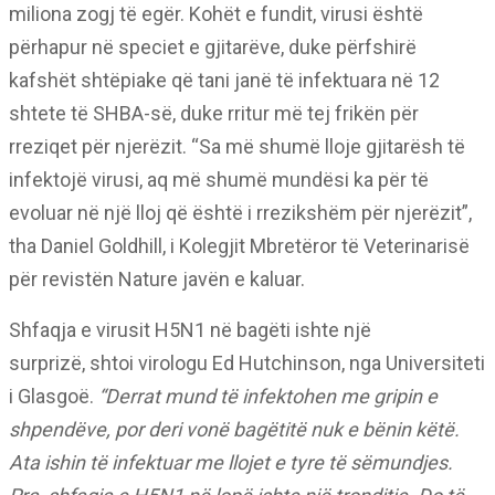
miliona zogj të egër. Kohët e fundit, virusi është
përhapur në speciet e gjitarëve, duke përfshirë
kafshët shtëpiake që tani janë të infektuara në 12
shtete të SHBA-së, duke rritur më tej frikën për
rreziqet për njerëzit. “Sa më shumë lloje gjitarësh të
infektojë virusi, aq më shumë mundësi ka për të
evoluar në një lloj që është i rrezikshëm për njerëzit”,
tha Daniel Goldhill, i Kolegjit Mbretëror të Veterinarisë
për revistën Nature javën e kaluar.
Shfaqja e virusit H5N1 në bagëti ishte një
surprizë, shtoi virologu Ed Hutchinson, nga Universiteti
i Glasgoë.
“Derrat mund të infektohen me gripin e
shpendëve, por deri vonë bagëtitë nuk e bënin këtë.
Ata ishin të infektuar me llojet e tyre të sëmundjes.