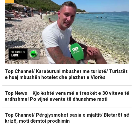
Top Channel/ Karaburuni mbushet me turistë/ Turistët
e huaj mbushën hotelet dhe plazhet e Vlorës
Top News – Kjo është vera më e freskët e 30 viteve të
ardhshme! Po vijnë evente të dhunshme moti
Top Channel/ Përgjysmohet sasia e mjaltit/ Bletarët në
krizë, moti dëmtoi prodhimin