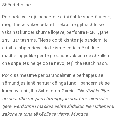
Shëndetësisë.
Perspektiva e një pandemie gripi është shqetësuese,
megjithëse shkencëtarët theksojnë gjithashtu se
vaksinat kundër shumë llojeve, përfshirë H5N1, janë
zhvilluar tashmë. “Nëse do të kishte një pandemi të
gripit të shpendëve, do të ishte ende një sfidë e
madhe logjistike për të prodhuar vaksina në shkallën
dhe shpejtësinë që do të nevojitej”, tha Hutchinson.
Por disa mësime për parandalimin e përhapjes së
sëmundjes janë harruar që nga fundi i pandemisë së
koronavirusit, tha Salmanton-García.
“Njerëzit kolliten
në duar dhe më pas shtrëngojnë duart me njerëzit e
tjerë. Përdorimi i maskës është zhdukur. Ne i kthehemi
zakoneve tona të këqija të vjetra. Mund të