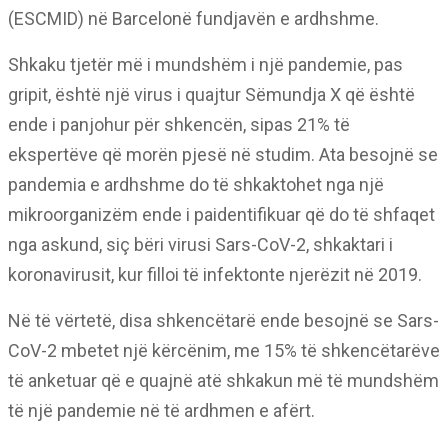
(ESCMID) në Barcelonë fundjavën e ardhshme.
Shkaku tjetër më i mundshëm i një pandemie, pas
gripit, është një virus i quajtur Sëmundja X që është
ende i panjohur për shkencën, sipas 21% të
ekspertëve që morën pjesë në studim. Ata besojnë se
pandemia e ardhshme do të shkaktohet nga një
mikroorganizëm ende i paidentifikuar që do të shfaqet
nga askund, siç bëri virusi Sars-CoV-2, shkaktari i
koronavirusit, kur filloi të infektonte njerëzit në 2019.
Në të vërtetë, disa shkencëtarë ende besojnë se Sars-
CoV-2 mbetet një kërcënim, me 15% të shkencëtarëve
të anketuar që e quajnë atë shkakun më të mundshëm
të një pandemie në të ardhmen e afërt.