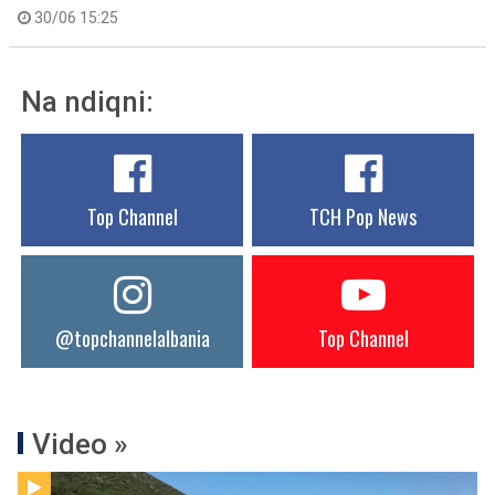
30/06 15:25
Na ndiqni:
Top Channel
TCH Pop News
@topchannelalbania
Top Channel
Video »