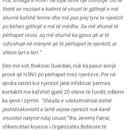
Pra, shfaqja e H5N1 në lopë ishte një tronditje. Do të
thotë se rreziqet e kalimit të virusit te gjithnjë e më
shumë kafshë ferme dhe më pas prej tyre te njerëzit
po bëhen gjithnjë e më të mëdha. Sa më shumë të
përhapet virusi, aq më shumë ka gjasa që ai të
ndryshojë në mënyrë që të përhapet te njerëzit, ai
shkon lart e lart.”
Deri më sot, thekson Guardian, nuk ka pasur asnjë
provë që H5N1 po përhapet mes njerëzve. Por në
qindra rastet kur njerëzit janë infektuar përmes
kontaktit me kafshët gjatë 20 viteve të fundit, ndikimi
ka qenë i zymtë.
“Shkalla e vdekshmërisë është
jashtëzakonisht e lartë sepse njerëzit nuk kanë
imunitet natyror ndaj virusit,”
tha Jeremy Farrar,
shkencëtari kryesor i Organizatës Botërore të