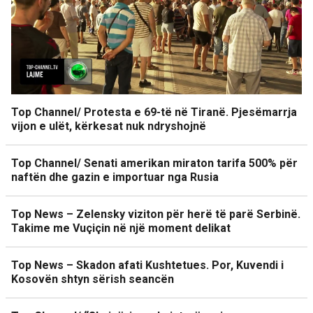
Top Channel/ Protesta e 69-të në Tiranë. Pjesëmarrja
vijon e ulët, kërkesat nuk ndryshojnë
Top Channel/ Senati amerikan miraton tarifa 500% për
naftën dhe gazin e importuar nga Rusia
Top News – Zelensky viziton për herë të parë Serbinë.
Takime me Vuçiçin në një moment delikat
Top News – Skadon afati Kushtetues. Por, Kuvendi i
Kosovën shtyn sërish seancën