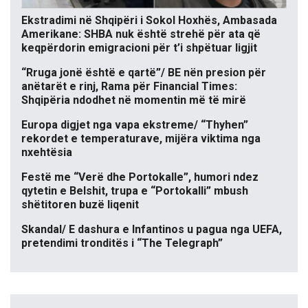
Ekstradimi në Shqipëri i Sokol Hoxhës, Ambasada
Amerikane: SHBA nuk është strehë për ata që
keqpërdorin emigracioni për t’i shpëtuar ligjit
“Rruga jonë është e qartë”/ BE nën presion për
anëtarët e rinj, Rama për Financial Times:
Shqipëria ndodhet në momentin më të mirë
Europa digjet nga vapa ekstreme/ “Thyhen”
rekordet e temperaturave, mijëra viktima nga
nxehtësia
Festë me “Verë dhe Portokalle”, humori ndez
qytetin e Belshit, trupa e “Portokalli” mbush
shëtitoren buzë liqenit
Skandal/ E dashura e Infantinos u pagua nga UEFA,
pretendimi tronditës i “The Telegraph”