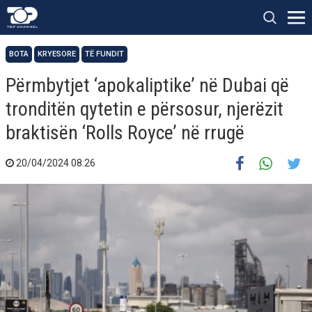
BOTA
KRYESORE
TË FUNDIT
Përmbytjet ‘apokaliptike’ në Dubai që
tronditën qytetin e përsosur, njerëzit
braktisën ‘Rolls Royce’ në rrugë
20/04/2024 08:26