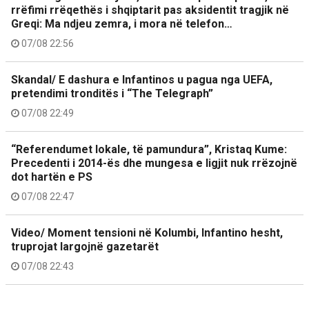
rrëfimi rrëqethës i shqiptarit pas aksidentit tragjik në
Greqi: Ma ndjeu zemra, i mora në telefon…
07/08 22:56
Skandal/ E dashura e Infantinos u pagua nga UEFA,
pretendimi tronditës i “The Telegraph”
07/08 22:49
“Referendumet lokale, të pamundura”, Kristaq Kume:
Precedenti i 2014-ës dhe mungesa e ligjit nuk rrëzojnë
dot hartën e PS
07/08 22:47
Video/ Moment tensioni në Kolumbi, Infantino hesht,
truprojat largojnë gazetarët
07/08 22:43