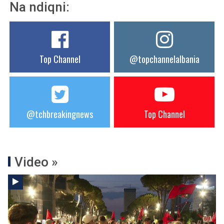
Na ndiqni:
Top Channel
@topchannelalbania
@tchbreakingnews
Top Channel
Video »