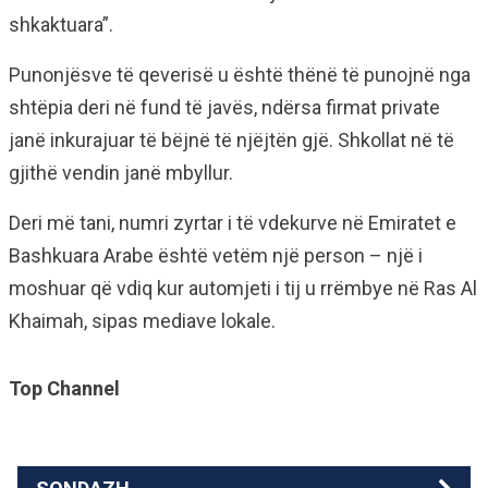
shkaktuara”.
Punonjësve të qeverisë u është thënë të punojnë nga
shtëpia deri në fund të javës, ndërsa firmat private
janë inkurajuar të bëjnë të njëjtën gjë. Shkollat ​​në të
gjithë vendin janë mbyllur.
Deri më tani, numri zyrtar i të vdekurve në Emiratet e
Bashkuara Arabe është vetëm një person – një i
moshuar që vdiq kur automjeti i tij u rrëmbye në Ras Al
Khaimah, sipas mediave lokale.
Top Channel