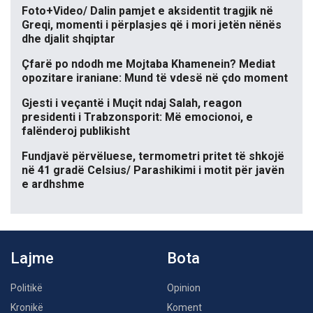
Foto+Video/ Dalin pamjet e aksidentit tragjik në
Greqi, momenti i përplasjes që i mori jetën nënës
dhe djalit shqiptar
Çfarë po ndodh me Mojtaba Khamenein? Mediat
opozitare iraniane: Mund të vdesë në çdo moment
Gjesti i veçantë i Muçit ndaj Salah, reagon
presidenti i Trabzonsporit: Më emocionoi, e
falënderoj publikisht
Fundjavë përvëluese, termometri pritet të shkojë
në 41 gradë Celsius/ Parashikimi i motit për javën
e ardhshme
Lajme
Bota
Politikë
Opinion
Kronikë
Koment