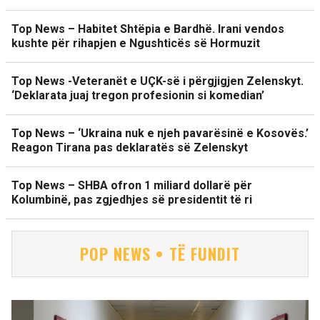
Top News – Habitet Shtëpia e Bardhë. Irani vendos
kushte për rihapjen e Ngushticës së Hormuzit
Top News -Veteranët e UÇK-së i përgjigjen Zelenskyt.
‘Deklarata juaj tregon profesionin si komedian’
Top News – ‘Ukraina nuk e njeh pavarësinë e Kosovës.’
Reagon Tirana pas deklaratës së Zelenskyt
Top News – SHBA ofron 1 miliard dollarë për
Kolumbinë, pas zgjedhjes së presidentit të ri
POP NEWS • TË FUNDIT