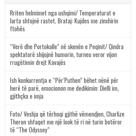
Rriten helmimet nga ushqimi/ Temperaturat e
larta shtojnë rastet, Brataj: Kujdes me zinxhirin
ftohës
“Verë dhe Portokalle” në skenën e Peqinit/ Qindra
spektatorë shijojnë humorin, turneu veror vijon
rrugëtimin drejt Kavajës
Ish konkurrentja e “Për’Puthen” bëhet nënë për
herë të parë, emocionon me dedikimin: Dielli im,
gjithçka e imja
Foto/ Veshja që tërhoqi gjithë vëmendjen, Charlize
Theron shfaqet me një look të ri në turin botëror
të “The Odyssey”