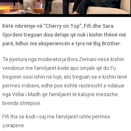
Këtë mbrëmje në “Cherry on Top”, Fifi dhe Sara
Gjordeni treguan disa detaje që nuk i kishin thënë më
parë, lidhur me eksperiencën e tyre në Big Brother.
Të pyetura nga moderatorja Bora Zemani nëse kishin
vendosur me familjarët kode apo sinjale që do t’u
tregonin sesi ishin në lojë, ato treguan se e kishin lënë
përmes rrobave, edhe pse është rastësisht e ndaluar
nga Vëllai i Madh që familjarët të kalojnë mesazhe
brenda shtëpisë.
Fifi tha se kodi i saj me familjarët ishte përmes
çorapeve.