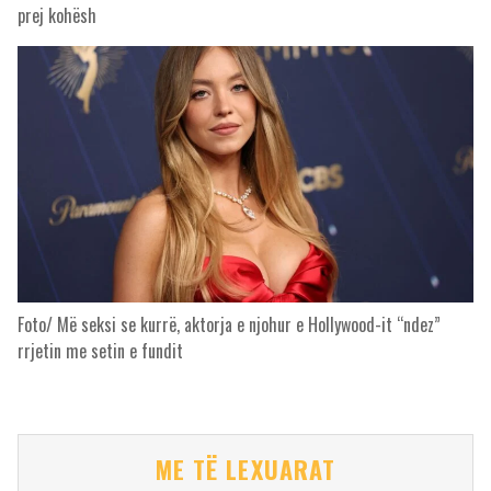
prej kohësh
Foto/ Më seksi se kurrë, aktorja e njohur e Hollywood-it “ndez”
rrjetin me setin e fundit
ME TË LEXUARAT