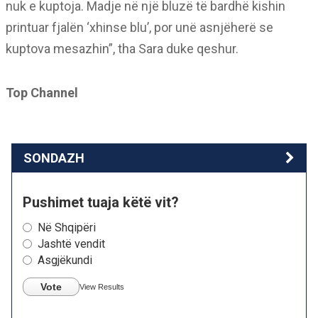
nuk e kuptoja. Madje në një bluzë të bardhë kishin
printuar fjalën ‘xhinse blu’, por unë asnjëherë se
kuptova mesazhin”, tha Sara duke qeshur.
Top Channel
SONDAZH
Pushimet tuaja këtë vit?
Në Shqipëri
Jashtë vendit
Asgjëkundi
Vote
View Results