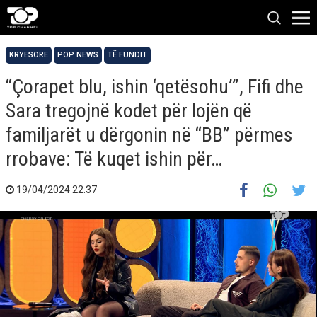
KRYESORE
POP NEWS
TË FUNDIT
“Çorapet blu, ishin ‘qetësohu’”, Fifi dhe
Sara tregojnë kodet për lojën që
familjarët u dërgonin në “BB” përmes
rrobave: Të kuqet ishin për…
19/04/2024 22:37