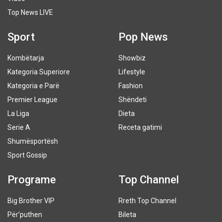
Top News LIVE
Sport
Pop News
Kombëtarja
Showbiz
Kategoria Superiore
Lifestyle
Kategoria e Parë
Fashion
Premier League
Shëndeti
La Liga
Dieta
Serie A
Receta gatimi
Shumësportësh
Sport Gossip
Programe
Top Channel
Big Brother VIP
Rreth Top Channel
Për’puthen
Bileta