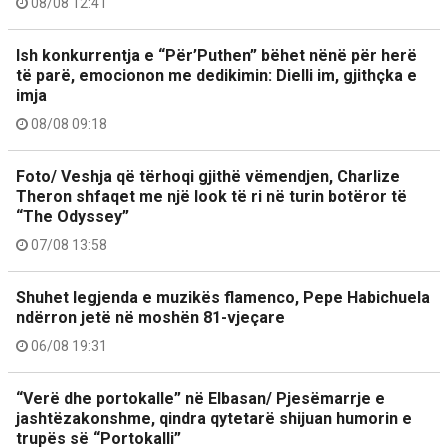
08/08 12:41
Ish konkurrentja e “Për’Puthen” bëhet nënë për herë
të parë, emocionon me dedikimin: Dielli im, gjithçka e
imja
08/08 09:18
Foto/ Veshja që tërhoqi gjithë vëmendjen, Charlize
Theron shfaqet me një look të ri në turin botëror të
“The Odyssey”
07/08 13:58
Shuhet legjenda e muzikës flamenco, Pepe Habichuela
ndërron jetë në moshën 81-vjeçare
06/08 19:31
“Verë dhe portokalle” në Elbasan/ Pjesëmarrje e
jashtëzakonshme, qindra qytetarë shijuan humorin e
trupës së “Portokalli”