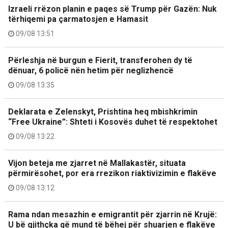
Izraeli rrëzon planin e paqes së Trump për Gazën: Nuk
tërhiqemi pa çarmatosjen e Hamasit
09/08 13:51
Përleshja në burgun e Fierit, transferohen dy të
dënuar, 6 policë nën hetim për neglizhencë
09/08 13:35
Deklarata e Zelenskyt, Prishtina heq mbishkrimin
“Free Ukraine”: Shteti i Kosovës duhet të respektohet
09/08 13:22
Vijon beteja me zjarret në Mallakastër, situata
përmirësohet, por era rrezikon riaktivizimin e flakëve
09/08 13:12
Rama ndan mesazhin e emigrantit për zjarrin në Krujë:
U bë gjithçka që mund të bëhej për shuarjen e flakëve