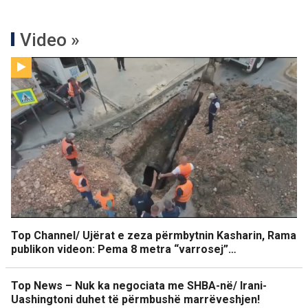
Video »
Top Channel/ Ujërat e zeza përmbytnin Kasharin, Rama
publikon videon: Pema 8 metra “varrosej”…
Top News – Nuk ka negociata me SHBA-në/ Irani-
Uashingtoni duhet të përmbushë marrëveshjen!