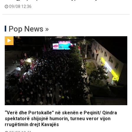
09/08 12:36
Pop News »
“Verë dhe Portokalle” në skenën e Peqinit/ Qindra
spektatorë shijojnë humorin, turneu veror vijon
rrugëtimin drejt Kavajës