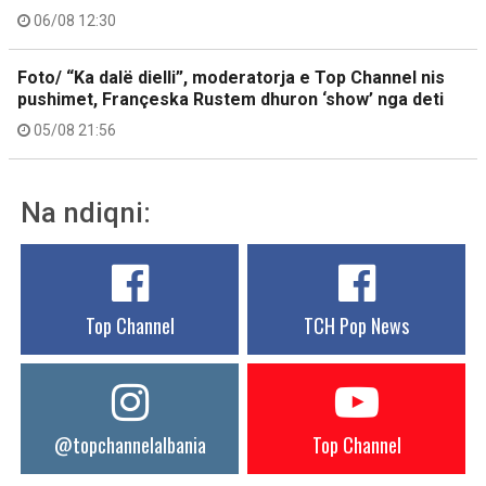
06/08 12:30
Foto/ “Ka dalë dielli”, moderatorja e Top Channel nis
pushimet, Françeska Rustem dhuron ‘show’ nga deti
05/08 21:56
Na ndiqni:
Top Channel
TCH Pop News
@topchannelalbania
Top Channel