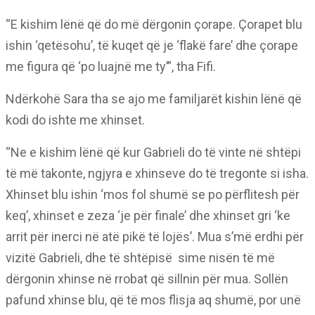
“E kishim lënë që do më dërgonin çorape. Çorapet blu
ishin ‘qetësohu’, të kuqet që je ‘flakë fare’ dhe çorape
me figura që ‘po luajnë me ty’”, tha Fifi.
Ndërkohë Sara tha se ajo me familjarët kishin lënë që
kodi do ishte me xhinset.
“Ne e kishim lënë që kur Gabrieli do të vinte në shtëpi
të më takonte, ngjyra e xhinseve do të tregonte si isha.
Xhinset blu ishin ‘mos fol shumë se po përflitesh për
keq’, xhinset e zeza ‘je për finale’ dhe xhinset gri ‘ke
arrit për inerci në atë pikë të lojës’. Mua s’më erdhi për
vizitë Gabrieli, dhe të shtëpisë sime nisën të më
dërgonin xhinse në rrobat që sillnin për mua. Sollën
pafund xhinse blu, që të mos flisja aq shumë, por unë