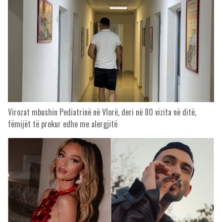
Virozat mbushin Pediatrinë në Vlorë, deri në 80 vizita në ditë,
fëmijët të prekur edhe me alergjitë