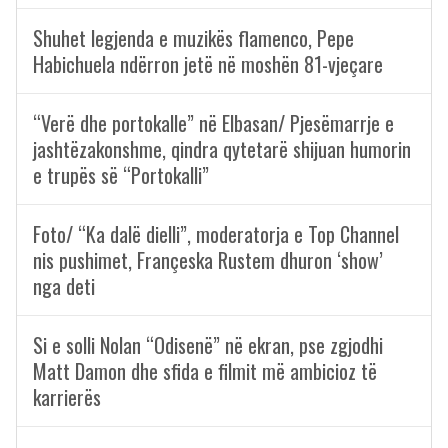
Shuhet legjenda e muzikës flamenco, Pepe
Habichuela ndërron jetë në moshën 81-vjeçare
“Verë dhe portokalle” në Elbasan/ Pjesëmarrje e
jashtëzakonshme, qindra qytetarë shijuan humorin
e trupës së “Portokalli”
Foto/ “Ka dalë dielli”, moderatorja e Top Channel
nis pushimet, Françeska Rustem dhuron ‘show’
nga deti
Si e solli Nolan “Odisenë” në ekran, pse zgjodhi
Matt Damon dhe sfida e filmit më ambicioz të
karrierës