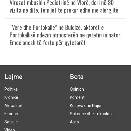
Virozat mbushin Pediatrinë në Vlorë, deri në 80
vizita në ditë, fëmijët të prekur edhe me alergjitë
“Verë dhe Portokalle” në Bulqizë, aktorët e
Portokallisë ndezin atmosferën në qytetin minator.
Emocionesh të forta për qytetarët
Lajme
Bota
Politikë
Opinion
Kronikë
Koment
Aktualitet
Kosova dhe Rajoni
Ekonomi
Shkencë dhe Teknologji
Sociale
Auto
Video