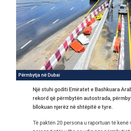
Përmbytja në Dubai
Një stuhi goditi Emiratet e Bashkuara Ara
rekord që përmbytën autostrada, përmbytën
bllokuan njerëz në shtëpitë e tyre.
Të paktën 20 persona u raportuan të kenë