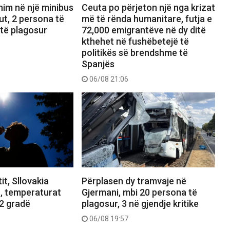
him në një minibus
Ceuta po përjeton një nga krizat
t, 2 persona të
më të rënda humanitare, futja e
 të plagosur
72,000 emigrantëve në dy ditë
kthehet në fushëbetejë të
politikës së brendshme të
Spanjës
06/08 21:06
it, Sllovakia
Përplasen dy tramvaje në
n, temperaturat
Gjermani, mbi 20 persona të
.2 gradë
plagosur, 3 në gjendje kritike
06/08 19:57