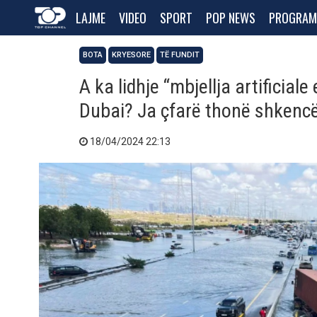
LAJME
VIDEO
SPORT
POP NEWS
PROGRAM
BOTA
KRYESORE
TË FUNDIT
A ka lidhje “mbjellja artificial
Dubai? Ja çfarë thonë shkenc
18/04/2024 22:13