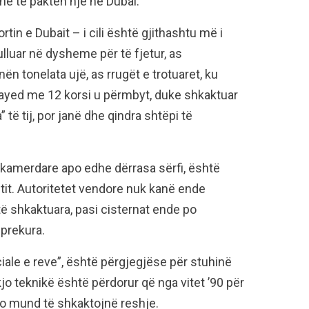
he të paktën një në Dubai.
in e Dubait – i cili është gjithashtu më i
luar në dysheme për të fjetur, as
n tonelata ujë, as rrugët e trotuaret, ku
ayed me 12 korsi u përmbyt, duke shkaktuar
” të tij, por janë dhe qindra shtëpi të
e kamerdare apo edhe dërrasa sërfi, është
it. Autoritetet vendore nuk kanë ende
ë shkaktuara, pasi cisternat ende po
prekura.
ciale e reve”, është përgjegjëse për stuhinë
jo teknikë është përdorur që nga vitet ’90 për
to mund të shkaktojnë reshje.