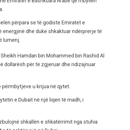
t në Emiratet e Bashkuara Arabe që mbyllën
a.
dielën përpara se të godiste Emiratet e
 energjinë dhe duke shkaktuar ndërprerje të
ë lumenj.
ait, Sheikh Hamdan bin Mohammed bin Rashid Al
ë dollarësh për të zgjeruar dhe ridizajnuar
 përmbytjeve u krijua në qytet.
qytetin e Dubait në një liqen të madh, i
 zbulojnë shkallën e shkatërrimit nga stuhia