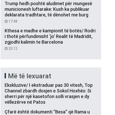
Trump hedh poshtë aludimet për mungesë
municionesh luftarake: Kush ka publikuar
deklarata tradhtare, të dënohet me burg
17:48
Kthesa e madhe e kampionit të botës/ Rodri
i thotë përfundimisht ‘jo’ Realit të Madridit,
zgjodhi kalimin te Barcelona
20:12
Më të lexuarat
Ekskluzive/ I ekstraduar pas 30 vitesh, Top
Channel zbardh dosjen e Sokol Hoxhës: Si
sherri për një kasetofon solli vrasjen e dy
vëllezërve në Patos
Çfarë është dokumenti “Besa” që Rama u