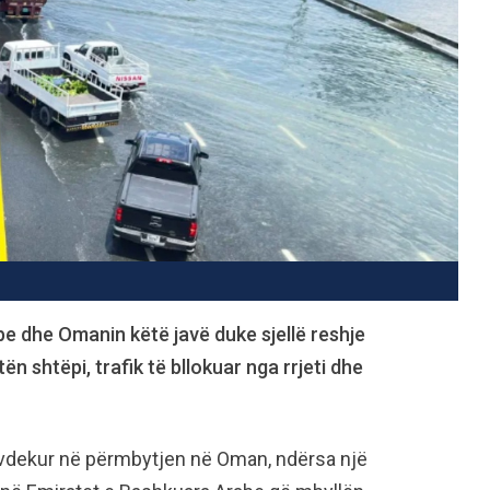
be dhe Omanin këtë javë duke sjellë reshje
 shtëpi, trafik të bllokuar nga rrjeti dhe
 vdekur në përmbytjen në Oman, ndërsa një