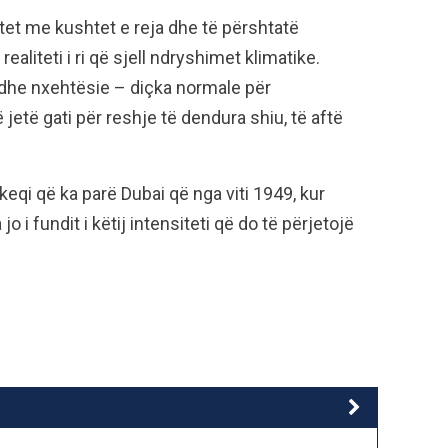
tet me kushtet e reja dhe të përshtatë
realiteti i ri që sjell ndryshimet klimatike.
 dhe nxehtësie – diçka normale për
 jetë gati për reshje të dendura shiu, të aftë
 keqi që ka parë Dubai që nga viti 1949, kur
o i fundit i këtij intensiteti që do të përjetojë