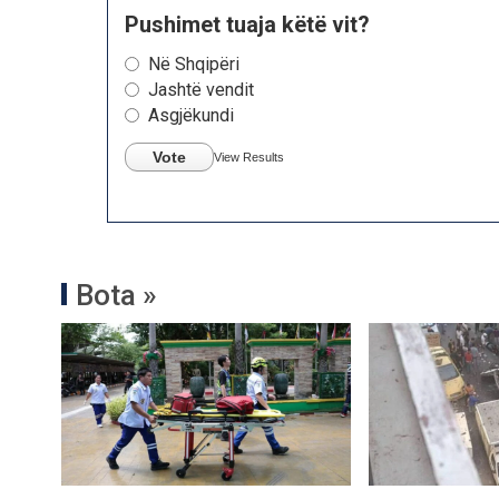
Pushimet tuaja këtë vit?
Në Shqipëri
Jashtë vendit
Asgjëkundi
Vote
View Results
Bota »