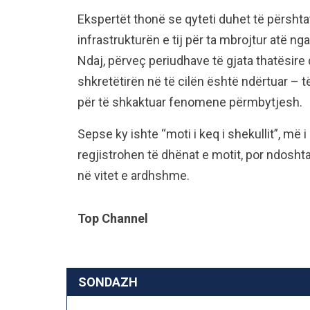
Ekspertët thonë se qyteti duhet të përshta
infrastrukturën e tij për ta mbrojtur atë nga 
Ndaj, përveç periudhave të gjata thatësire
shkretëtirën në të cilën është ndërtuar – të
për të shkaktuar fenomene përmbytjesh.
Sepse ky ishte “moti i keq i shekullit”, më i
regjistrohen të dhënat e motit, por ndoshta j
në vitet e ardhshme.
Top Channel
SONDAZH