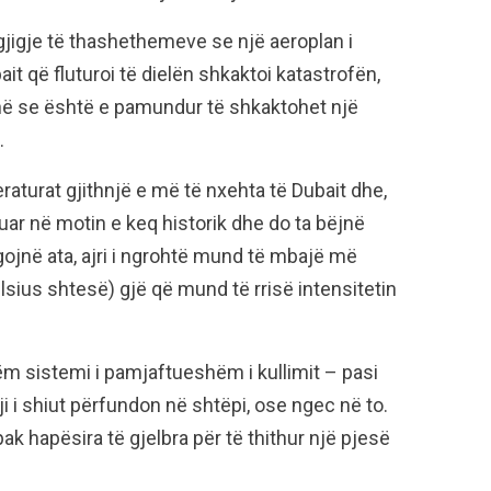
rgjigje të thashethemeve se një aeroplan i
 që fluturoi të dielën shkaktoi katastrofën,
në se është e pamundur të shkaktohet një
.
aturat gjithnjë e më të nxehta të Dubait dhe,
buar në motin e keq historik dhe do ta bëjnë
jnë ata, ajri i ngrohtë mund të mbajë më
sius shtesë) gjë që mund të rrisë intensitetin
ëm sistemi i pamjaftueshëm i kullimit – pasi
ji i shiut përfundon në shtëpi, ose ngec në to.
pak hapësira të gjelbra për të thithur një pjesë