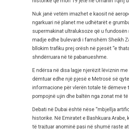
historike që mori 19 jetë në Omanin fqinj d
Nuk janë vetëm imazhet e kaosit në aeroport
ngarkuari në planet me udhëtarët e grumbul
supermakinat ultraluksoze që u fundosën në
madje edhe bulevardi i famshëm Sheikh Z
bllokim trafiku prej orësh në pjesët “e thata
shndërruara në të pabanueshme.
E ndërsa në disa lagje njerëzit lëviznin m
dëmtuar edhe një pjesë e Metrosë së qytet
informacione për vlerën totale të dëmeve t
pompojnë ujin dhe baltën nga zonat më të 
Debati në Dubai është nëse “mbjellja artifi
historike. Në Emiratet e Bashkuara Arabe, k
të trajtuar anominë pasi në shumë raste a