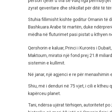
person tjetër u tha se vdiq nga përmbytje
zyrat qeveritare dhe shkollat për ditë të tër
Stuhia fillimisht kishte goditur Omanin të 
Bashkuara Arabe të martën, duke ndërprerë
mëdha në fluturimet pasi pistat u kthyen n
Qershorin e kaluar, Princi i Kurorës i Dub
Maktoum, miratoi një fond prej 21.8 miliard
sistemin e kullimit.
Në janar, një agjenci e re për menaxhimin e
Shiu, më i denduri në 75 vjet, i cili e ktheu 
kapërceu planet.
Tani, ndërsa ujërat tërhiqen, autoritetet po