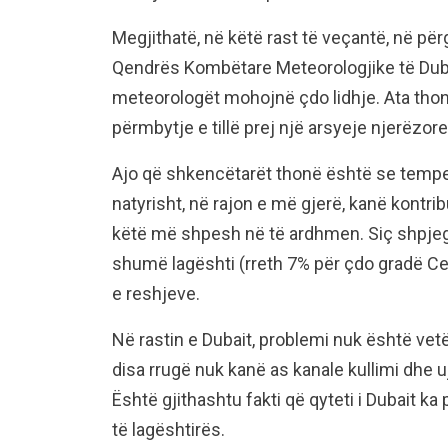
Megjithatë, në këtë rast të veçantë, në pë
Qendrës Kombëtare Meteorologjike të Dubait
meteorologët mohojnë çdo lidhje. Ata tho
përmbytje e tillë prej një arsyeje njerëzore
Ajo që shkencëtarët thonë është se temper
natyrisht, në rajon e më gjerë, kanë kontri
këtë më shpesh në të ardhmen. Siç shpjego
shumë lagështi (rreth 7% për çdo gradë Cel
e reshjeve.
Në rastin e Dubait, problemi nuk është vet
disa rrugë nuk kanë as kanale kullimi dhe u
Është gjithashtu fakti që qyteti i Dubait ka 
të lagështirës.