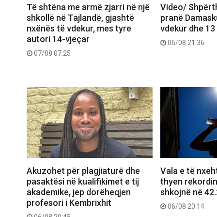
Të shtëna me armë zjarri në një
Video/ Shpërt
shkollë në Tajlandë, gjashtë
pranë Damasku
nxënës të vdekur, mes tyre
vdekur dhe 13
autori 14-vjeçar
06/08 21:36
07/08 07:25
Akuzohet për plagjiaturë dhe
Vala e të nxeht
pasaktësi në kualifikimet e tij
thyen rekordi
akademike, jep dorëheqjen
shkojnë në 42
profesori i Kembrixhit
06/08 20:14