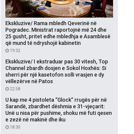
Ekskluzive/ Rama mbledh Qeverinë në
Pogradec. Ministrat raportojnë më 24 dhe
25 gusht, pritet edhe mbledhja e Asamblesë
që mund të ndryshojë kabinetin
19:32
Ekskluzive/ I ekstraduar pas 30 vitesh, Top
Channel zbardh dosjen e Sokol Hoxhës: Si
sherri për një kasetofon solli vrasjen e dy
vëllezërve në Patos
22:58
U kap me 4 pistoleta “Glock” rrugës për në
Sarandë, zbardhet dëshmia e 31-vjeçarit:
Unë u nisa për pushime, shoku më futi qesen
e zezë në makinë dhe iku
18:30