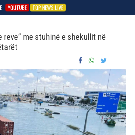
E
YOUTUBE
TOP NEWS LIVE
e e reve” me stuhinë e shekullit në
ëtarët