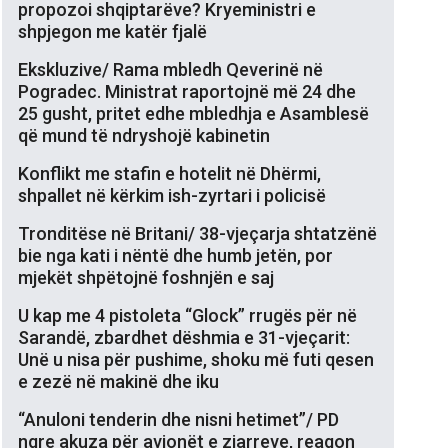
propozoi shqiptarëve? Kryeministri e
shpjegon me katër fjalë
Ekskluzive/ Rama mbledh Qeverinë në
Pogradec. Ministrat raportojnë më 24 dhe
25 gusht, pritet edhe mbledhja e Asamblesë
që mund të ndryshojë kabinetin
Konflikt me stafin e hotelit në Dhërmi,
shpallet në kërkim ish-zyrtari i policisë
Tronditëse në Britani/ 38-vjeçarja shtatzënë
bie nga kati i nëntë dhe humb jetën, por
mjekët shpëtojnë foshnjën e saj
U kap me 4 pistoleta “Glock” rrugës për në
Sarandë, zbardhet dëshmia e 31-vjeçarit:
Unë u nisa për pushime, shoku më futi qesen
e zezë në makinë dhe iku
“Anuloni tenderin dhe nisni hetimet”/ PD
ngre akuza për avionët e zjarreve, reagon