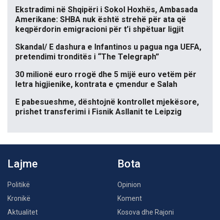
Ekstradimi në Shqipëri i Sokol Hoxhës, Ambasada
Amerikane: SHBA nuk është strehë për ata që
keqpërdorin emigracioni për t’i shpëtuar ligjit
Skandal/ E dashura e Infantinos u pagua nga UEFA,
pretendimi tronditës i “The Telegraph”
30 milionë euro rrogë dhe 5 mijë euro vetëm për
letra higjienike, kontrata e çmendur e Salah
E pabesueshme, dështojnë kontrollet mjekësore,
prishet transferimi i Fisnik Asllanit te Leipzig
Lajme
Bota
Politikë
Opinion
Kronikë
Koment
Aktualitet
Kosova dhe Rajoni