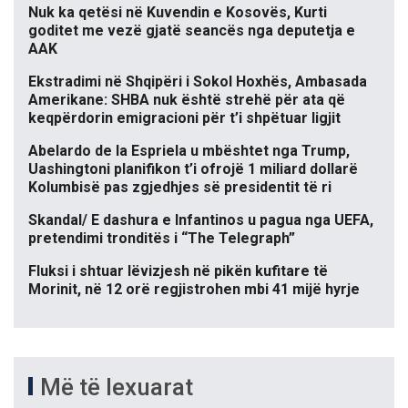
Nuk ka qetësi në Kuvendin e Kosovës, Kurti
goditet me vezë gjatë seancës nga deputetja e
AAK
Ekstradimi në Shqipëri i Sokol Hoxhës, Ambasada
Amerikane: SHBA nuk është strehë për ata që
keqpërdorin emigracioni për t’i shpëtuar ligjit
Abelardo de la Espriela u mbështet nga Trump,
Uashingtoni planifikon t’i ofrojë 1 miliard dollarë
Kolumbisë pas zgjedhjes së presidentit të ri
Skandal/ E dashura e Infantinos u pagua nga UEFA,
pretendimi tronditës i “The Telegraph”
Fluksi i shtuar lëvizjesh në pikën kufitare të
Morinit, në 12 orë regjistrohen mbi 41 mijë hyrje
Më të lexuarat