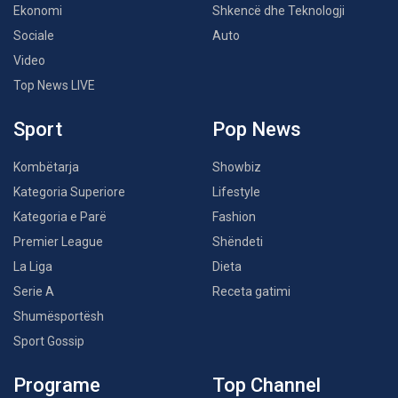
Ekonomi
Shkencë dhe Teknologji
Sociale
Auto
Video
Top News LIVE
Sport
Pop News
Kombëtarja
Showbiz
Kategoria Superiore
Lifestyle
Kategoria e Parë
Fashion
Premier League
Shëndeti
La Liga
Dieta
Serie A
Receta gatimi
Shumësportësh
Sport Gossip
Programe
Top Channel