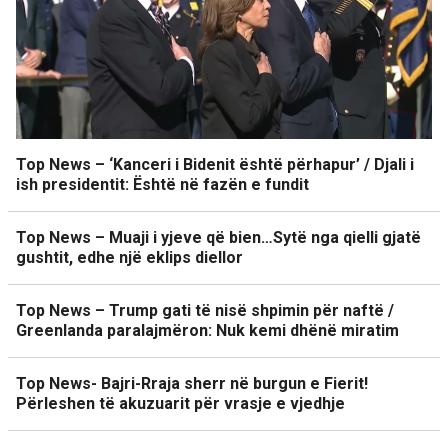
Top News – ‘Kanceri i Bidenit është përhapur’ / Djali i
ish presidentit: Është në fazën e fundit
Top News – Muaji i yjeve që bien…Sytë nga qielli gjatë
gushtit, edhe një eklips diellor
Top News – Trump gati të nisë shpimin për naftë /
Greenlanda paralajmëron: Nuk kemi dhënë miratim
Top News- Bajri-Rraja sherr në burgun e Fierit!
Përleshen të akuzuarit për vrasje e vjedhje