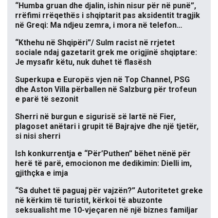
“Humba gruan dhe djalin, ishin nisur për në punë”,
rrëfimi rrëqethës i shqiptarit pas aksidentit tragjik
në Greqi: Ma ndjeu zemra, i mora në telefon…
“Kthehu në Shqipëri”/ Sulm racist në rrjetet
sociale ndaj gazetarit grek me origjinë shqiptare:
Je mysafir këtu, nuk duhet të flasësh
Superkupa e Europës vjen në Top Channel, PSG
dhe Aston Villa përballen në Salzburg për trofeun
e parë të sezonit
Sherri në burgun e sigurisë së lartë në Fier,
plagoset anëtari i grupit të Bajrajve dhe një tjetër,
si nisi sherri
Ish konkurrentja e “Për’Puthen” bëhet nënë për
herë të parë, emocionon me dedikimin: Dielli im,
gjithçka e imja
“Sa duhet të paguaj për vajzën?” Autoritetet greke
në kërkim të turistit, kërkoi të abuzonte
seksualisht me 10-vjeçaren në një biznes familjar