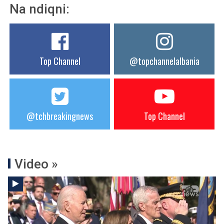
Na ndiqni:
Top Channel
@topchannelalbania
@tchbreakingnews
Top Channel
Video »