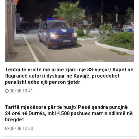
Tentoi të vriste me armë zjarri një 38-vjeçar/ Kapet në
flagrancë autori i dyshuar në Kavajë, procedohet
penalisht edhe një person tjetër
08/08 13:41
Tarifë mjekësore për të huajt/ Pesë qendra punojnë
24 orë në Durrës, mbi 4.500 pushues marrin ndihmë në
bregdet
08/08 12:30