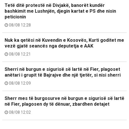
Tetë ditë protestë në Divjakë, banorët kundër
bashkimit me Lushnjën, djegin kartat e PS dhe nisin
peticionin
08/08 12:28
Nuk ka qetësi në Kuvendin e Kosovës, Kurti goditet me
vezë gjatë seancës nga deputetja e AAK
08/08 12:21
Sherri në burgun e sigurisë së lartë në Fier, plagoset
anëtari i grupit të Bajrajve dhe një tjetër, si nisi sherri
08/08 12:09
Sherr mes të burgosurve në burgun e sigurisë së lartë
në Fier, plagosen dy të dënuar, zbardhen detajet
08/08 12:02