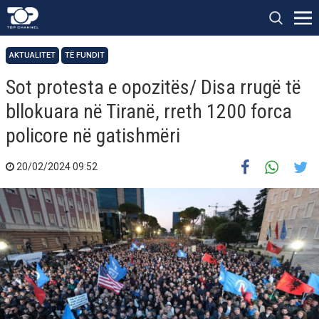
AKTUALITET
TË FUNDIT
Sot protesta e opozitës/ Disa rrugë të
bllokuara në Tiranë, rreth 1200 forca
policore në gatishmëri
20/02/2024 09:52