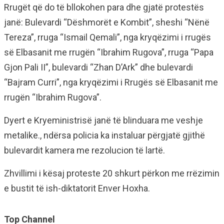
Rrugët që do të bllokohen para dhe gjatë protestës
janë: Bulevardi “Dëshmorët e Kombit”, sheshi “Nënë
Tereza”, rruga “Ismail Qemali”, nga kryqëzimi i rrugës
së Elbasanit me rrugën “Ibrahim Rugova”, rruga “Papa
Gjon Pali II”, bulevardi “Zhan D’Ark” dhe bulevardi
“Bajram Curri”, nga kryqëzimi i Rrugës së Elbasanit me
rrugën “Ibrahim Rugova”.
Dyert e Kryeministrisë janë të blinduara me veshje
metalike., ndërsa policia ka instaluar përgjatë gjithë
bulevardit kamera me rezolucion të lartë.
Zhvillimi i kësaj proteste 20 shkurt përkon me rrëzimin
e bustit të ish-diktatorit Enver Hoxha.
Top Channel