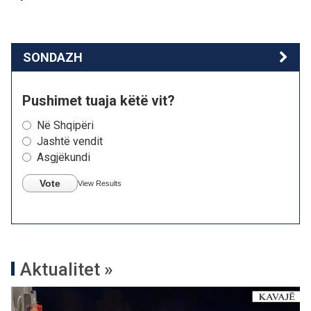
SONDAZH
Pushimet tuaja këtë vit?
Në Shqipëri
Jashtë vendit
Asgjëkundi
Vote
View Results
Aktualitet »