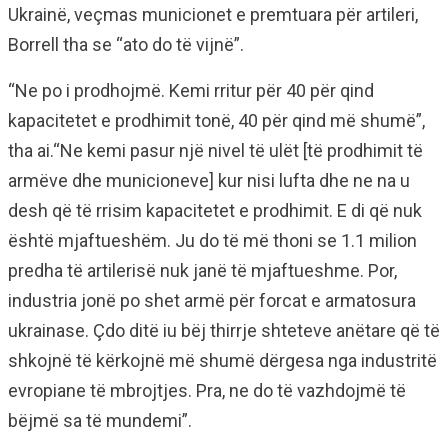
Ukrainë, veçmas municionet e premtuara për artileri,
Borrell tha se “ato do të vijnë”.
“Ne po i prodhojmë. Kemi rritur për 40 për qind
kapacitetet e prodhimit tonë, 40 për qind më shumë”,
tha ai.“Ne kemi pasur një nivel të ulët [të prodhimit të
armëve dhe municioneve] kur nisi lufta dhe ne na u
desh që të rrisim kapacitetet e prodhimit. E di që nuk
është mjaftueshëm. Ju do të më thoni se 1.1 milion
predha të artilerisë nuk janë të mjaftueshme. Por,
industria jonë po shet armë për forcat e armatosura
ukrainase. Çdo ditë iu bëj thirrje shteteve anëtare që të
shkojnë të kërkojnë më shumë dërgesa nga industritë
evropiane të mbrojtjes. Pra, ne do të vazhdojmë të
bëjmë sa të mundemi”.