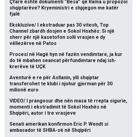
Çfarë është dokumenti “Besa” që Rama u propozoi
shqiptarëve? Kryeministri e shpjegon me katër
fjalë
Ekskluzive/ I ekstraduar pas 30 vitesh, Top
Channel zbardh dosjen e Sokol Hoxhës: Si një
sherr për një kasetofon solli vrasjen e dy
vëllezërve në Patos
Procesi në Hagë hyn në fazën vendimtare, ja kur
do të mbahen seancat përfundimtare ndaj ish-
krerëve të UÇK
Aventurë e re për Asllanin, ylli shqiptar
transferohet te klubi i njohur gjerman për 30
milionë euro
VIDEO/ I prangosur dhe nën masa të rrepta sigurie,
momenti i ekstradimit të Sokol Hoxhës në
Shqipëri, autor i tre vrasjeve
Senati amerikan konfirmon Eric P. Wendt si
ambasador të SHBA-së në Shqipëri