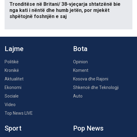
Tronditëse në Britani/ 38-vjeçarja shtatzënë bie
nga kati i nëntë dhe humb jetën, por mjekët
shpëtojnë foshnjën e saj
Lajme
Bota
Politikë
Opinion
Kronikë
Koment
Aktualitet
Kosova dhe Rajoni
Ekonomi
Shkencë dhe Teknologji
Sociale
Auto
Video
Top News LIVE
Sport
Pop News