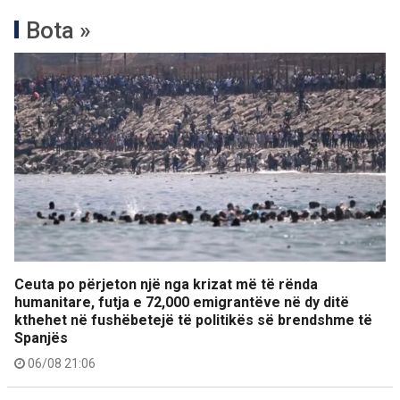
Bota »
Ceuta po përjeton një nga krizat më të rënda
humanitare, futja e 72,000 emigrantëve në dy ditë
kthehet në fushëbetejë të politikës së brendshme të
Spanjës
06/08 21:06