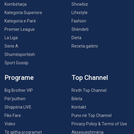
Kombëtarja
Showbiz
Kategoria Superiore
Lifestyle
Kategoria e Parë
Fashion
Premier League
Shëndeti
La Liga
Dieta
Serie A
Receta gatimi
Shumësportësh
Sport Gossip
Programe
Top Channel
Big Brother VIP
Rreth Top Channel
Për’puthen
Bileta
Shqipëria LIVE
Kontakt
Fiks Fare
Puno në Top Channel
Video
Privacy Policy & Terms of Use
Të gjitha programet
Aksesueshmëria