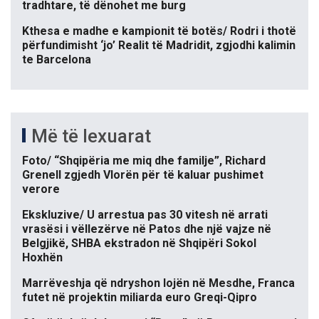
tradhtare, të dënohet me burg
Kthesa e madhe e kampionit të botës/ Rodri i thotë
përfundimisht ‘jo’ Realit të Madridit, zgjodhi kalimin
te Barcelona
Më të lexuarat
Foto/ “Shqipëria me miq dhe familje”, Richard
Grenell zgjedh Vlorën për të kaluar pushimet
verore
Ekskluzive/ U arrestua pas 30 vitesh në arrati
vrasësi i vëllezërve në Patos dhe një vajze në
Belgjikë, SHBA ekstradon në Shqipëri Sokol
Hoxhën
Marrëveshja që ndryshon lojën në Mesdhe, Franca
futet në projektin miliarda euro Greqi-Qipro