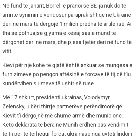
Në fund të janarit, Borrell e pranoi se BE-ja nuk do të
arrinte synimin e vendosur paraprakisht që në Ukrainë
deri në mars të dërgojë 1 milion predha të artilerisë. Ai
tha se pothuajse gjysma e kësaj sasie mund të
dërgohet deri në mars, dhe pjesa tjetër deri në fund të
vitit.
Kievi për një kohë të gjatë është ankuar se mungesa e
furnizimeve po pengon aftësinë e forcave të tij që t’iu
kundërvihen sulmeve të ushtrisë ruse.
Më 17 shkurt, presidenti ukrainas, Volodymyr
Zelensky, u bëri thirrje partnerëve perëndimorë që
Kievit t’i dërgojnë më shumë armë dhe municione.
Këto deklarata të bëra në Munih erdhën pas vendimit
të tij për të tërhequr forcat ukrainase nga qyteti lindor i