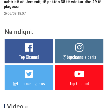
ushtrisë së Jemenit, të paktën 38 të vdekur dhe 29 të
plagosur
06/08 18:07
Na ndiqni:
Top Channel
@topchannelalbania
@tchbreakingnews
Top Channel
Video »