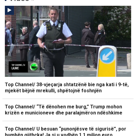
Top Channel/ 38-vjeçarja shtatzënë bie nga kati i 9-të,
mjekët bëjnë mrekulli, shpëtojnë foshnjën
Top Channel/ “Të dënohen me burg,” Trump mohon
krizën e municioneve dhe paralajmëron ndëshkime
Top Channel/ U besuan “punonjësve të sigurisë”, por
humbën gjithçka! Ja si u vodhën 1.1 milion euro