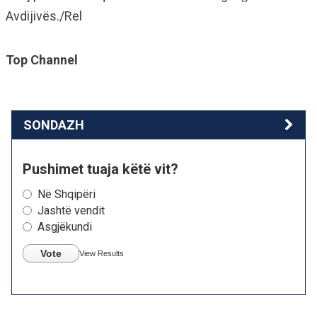
Avdijivës./Rel
Top Channel
SONDAZH
Pushimet tuaja këtë vit?
Në Shqipëri
Jashtë vendit
Asgjëkundi
Vote
View Results