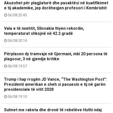
Akuzohet për plagjiaturë dhe pasaktësi në kualifikimet
e tij akademike, jep dorëheqjen profesori i Kembrixhit
06/08 20:45
Vala e të nxehtit, Sllovakia thyen rekordin,
temperaturat shkojnë në 42.2 gradë
06/08 20:14
Përplasen dy tramvaje në Gjermani, mbi 20 persona të
plagosur, 3 në gjendje kritike
06/08 19:57
Trump i hap rrugën JD Vance, “The Washington Post”:
Presidenti amerikan e sheh si pasuesin e tij në garën
presidenciale të vitit 2028
06/08 19:10
Sulmet me raketa dhe dronë të rebelëve Huthi ndaj