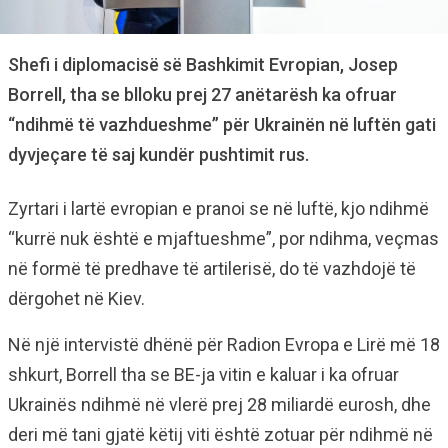
Shefi i diplomacisë së Bashkimit Evropian, Josep
Borrell, tha se blloku prej 27 anëtarësh ka ofruar
“ndihmë të vazhdueshme” për Ukrainën në luftën gati
dyvjeçare të saj kundër pushtimit rus.
Zyrtari i lartë evropian e pranoi se në luftë, kjo ndihmë
“kurrë nuk është e mjaftueshme”, por ndihma, veçmas
në formë të predhave të artilerisë, do të vazhdojë të
dërgohet në Kiev.
Në një intervistë dhënë për Radion Evropa e Lirë më 18
shkurt, Borrell tha se BE-ja vitin e kaluar i ka ofruar
Ukrainës ndihmë në vlerë prej 28 miliardë eurosh, dhe
deri më tani gjatë këtij viti është zotuar për ndihmë në