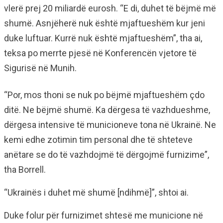
vlerë prej 20 miliardë eurosh. “E di, duhet të bëjmë më
shumë. Asnjëherë nuk është mjaftueshëm kur jeni
duke luftuar. Kurrë nuk është mjaftueshëm”, tha ai,
teksa po merrte pjesë në Konferencën vjetore të
Sigurisë në Munih.
“Por, mos thoni se nuk po bëjmë mjaftueshëm çdo
ditë. Ne bëjmë shumë. Ka dërgesa të vazhdueshme,
dërgesa intensive të municioneve tona në Ukrainë. Ne
kemi edhe zotimin tim personal dhe të shteteve
anëtare se do të vazhdojmë të dërgojmë furnizime”,
tha Borrell.
“Ukrainës i duhet më shumë [ndihmë]”, shtoi ai.
Duke folur për furnizimet shtesë me municione në