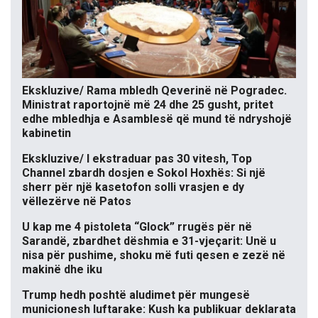
Ekskluzive/ Rama mbledh Qeverinë në Pogradec.
Ministrat raportojnë më 24 dhe 25 gusht, pritet
edhe mbledhja e Asamblesë që mund të ndryshojë
kabinetin
Ekskluzive/ I ekstraduar pas 30 vitesh, Top
Channel zbardh dosjen e Sokol Hoxhës: Si një
sherr për një kasetofon solli vrasjen e dy
vëllezërve në Patos
U kap me 4 pistoleta “Glock” rrugës për në
Sarandë, zbardhet dëshmia e 31-vjeçarit: Unë u
nisa për pushime, shoku më futi qesen e zezë në
makinë dhe iku
Trump hedh poshtë aludimet për mungesë
municionesh luftarake: Kush ka publikuar deklarata