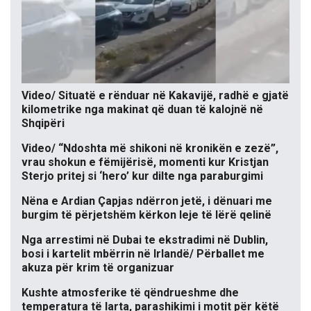
Video/ Situatë e rënduar në Kakavijë, radhë e gjatë
kilometrike nga makinat që duan të kalojnë në
Shqipëri
Video/ “Ndoshta më shikoni në kronikën e zezë”,
vrau shokun e fëmijërisë, momenti kur Kristjan
Sterjo pritej si ‘hero’ kur dilte nga paraburgimi
Nëna e Ardian Çapjas ndërron jetë, i dënuari me
burgim të përjetshëm kërkon leje të lërë qelinë
Nga arrestimi në Dubai te ekstradimi në Dublin,
bosi i kartelit mbërrin në Irlandë/ Përballet me
akuza për krim të organizuar
Kushte atmosferike të qëndrueshme dhe
temperatura të larta, parashikimi i motit për këtë