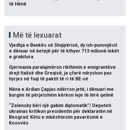
të Hënë
Më të lexuarat
Vjedhja e Bankës së Shqipërisë, dy ish-punonjësit
e dënuar në betejë për të kthyer 713 milionë lekët
e grabitura
Gjermania paralajmëron rikthimin e emigrantëve
drejt Italisë dhe Greqisë, ja çfarë ndryshon pas
hyrjes në fuqi të paktit të ri të BE-së
Nëna e Ardian Çapjas ndërron jetë, i dënuari me
burgim të përjetshëm kërkon leje të lërë qelinë
“Zelensky bëri një gabim diplomatik”/ Deputeti
ukrainas kritikon presidentin për deklaratën në
Beograd: Këtu e mbështesim pavarësinë e
Kosovës