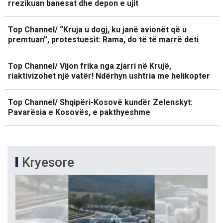
rrezikuan banesat dhe depon e ujit
Top Channel/ “Kruja u dogj, ku janë avionët që u
premtuan”, protestuesit: Rama, do të të marrë deti
Top Channel/ Vijon frika nga zjarri në Krujë,
riaktivizohet një vatër! Ndërhyn ushtria me helikopter
Top Channel/ Shqipëri-Kosovë kundër Zelenskyt:
Pavarësia e Kosovës, e pakthyeshme
Kryesore