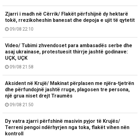
Zjarri i madh në Cërrik/ Flakët përfshijnë dy hektarë
tokë, rrezikoheshin banesat dhe depoja e ujit të qytetit
09/08 22:10
Video/ Tubimi zhvendoset para ambasadës serbe dhe
asaj ukrainase, protestuesit thirrje jashtë godinave:
UÇK, UÇK
09/08 21:58
Aksident në Krujë/ Makinat përplasen me njëra-tjetrën
dhe përfundojnë jashtë rruge, plagosen tre persona,
një grua niset drejt Traumës
09/08 21:50
Dy vatra zjarri përfshinë masivin pyjor të Krujës/
Terreni pengoi ndërhyrjen nga toka, flakët vihen nën
kontroll