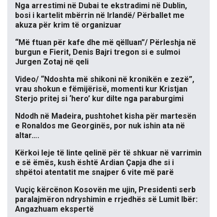
Nga arrestimi në Dubai te ekstradimi në Dublin,
bosi i kartelit mbërrin në Irlandë/ Përballet me
akuza për krim të organizuar
“Më ftuan për kafe dhe më qëlluan”/ Përleshja në
burgun e Fierit, Denis Bajri tregon si e sulmoi
Jurgen Zotaj në qeli
Video/ “Ndoshta më shikoni në kronikën e zezë”,
vrau shokun e fëmijërisë, momenti kur Kristjan
Sterjo pritej si ‘hero’ kur dilte nga paraburgimi
Ndodh në Madeira, pushtohet kisha për martesën
e Ronaldos me Georginës, por nuk ishin ata në
altar….
Kërkoi leje të linte qelinë për të shkuar në varrimin
e së ëmës, kush është Ardian Çapja dhe si i
shpëtoi atentatit me snajper 6 vite më parë
Vuçiç kërcënon Kosovën me ujin, Presidenti serb
paralajmëron ndryshimin e rrjedhës së Lumit Ibër:
Angazhuam ekspertë