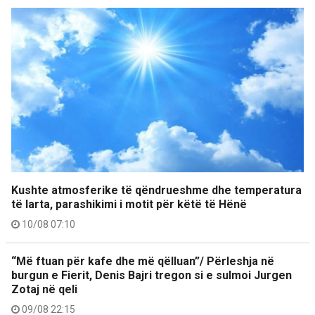
Kushte atmosferike të qëndrueshme dhe temperatura
të larta, parashikimi i motit për këtë të Hënë
10/08 07:10
“Më ftuan për kafe dhe më qëlluan”/ Përleshja në
burgun e Fierit, Denis Bajri tregon si e sulmoi Jurgen
Zotaj në qeli
09/08 22:15