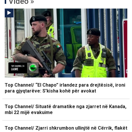
Video »
Top Channel/ “El Chapo” irlandez para drejtësisë, ironi
para gjyqtarëve: S’kisha kohë për avokat
Top Channel/ Situatë dramatike nga zjarret në Kanada,
mbi 22 mijë evakuime
Top Channel/ Zjarri shkrumbon ullinjtë në Cërrik, flakët