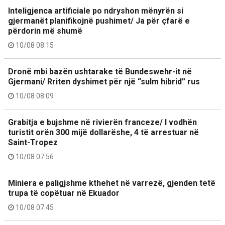
Inteligjenca artificiale po ndryshon mënyrën si
gjermanët planifikojnë pushimet/ Ja për çfarë e
përdorin më shumë
10/08 08:15
Dronë mbi bazën ushtarake të Bundeswehr-it në
Gjermani/ Rriten dyshimet për një “sulm hibrid” rus
10/08 08:09
Grabitja e bujshme në rivierën franceze/ I vodhën
turistit orën 300 mijë dollarëshe, 4 të arrestuar në
Saint-Tropez
10/08 07:56
Miniera e paligjshme kthehet në varrezë, gjenden tetë
trupa të copëtuar në Ekuador
10/08 07:45