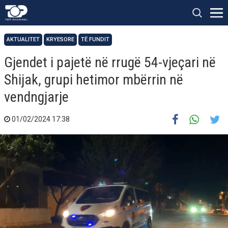
AKTUALITET
KRYESORE
TË FUNDIT
Gjendet i pajetë në rrugë 54-vjeçari në
Shijak, grupi hetimor mbërrin në
vendngjarje
01/02/2024 17:38