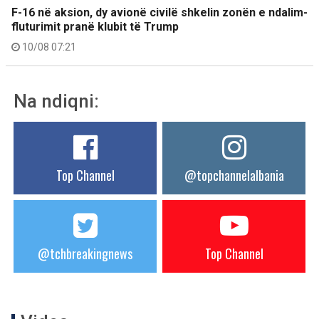
F-16 në aksion, dy avionë civilë shkelin zonën e ndalim-
fluturimit pranë klubit të Trump
10/08 07:21
Na ndiqni:
Top Channel
@topchannelalbania
@tchbreakingnews
Top Channel