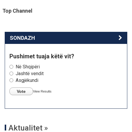
Top Channel
SONDAZH
Pushimet tuaja këtë vit?
Në Shqipëri
Jashtë vendit
Asgjëkundi
Vote
View Results
Aktualitet »