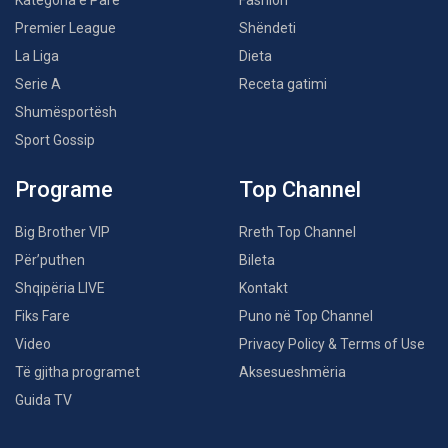
Kategoria e Parë
Fashion
Premier League
Shëndeti
La Liga
Dieta
Serie A
Receta gatimi
Shumësportësh
Sport Gossip
Programe
Top Channel
Big Brother VIP
Rreth Top Channel
Për’puthen
Bileta
Shqipëria LIVE
Kontakt
Fiks Fare
Puno në Top Channel
Video
Privacy Policy & Terms of Use
Të gjitha programet
Aksesueshmëria
Guida TV