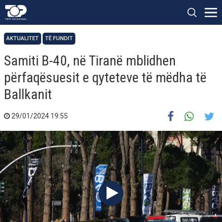
AKTUALITET
TË FUNDIT
Samiti B-40, në Tiranë mblidhen
përfaqësuesit e qyteteve të mëdha të
Ballkanit
29/01/2024 19:55