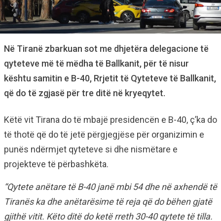
Në Tiranë zbarkuan sot me dhjetëra delegacione të
qyteteve më të mëdha të Ballkanit, për të nisur
kështu samitin e B-40, Rrjetit të Qyteteve të Ballkanit,
që do të zgjasë për tre ditë në kryeqytet.
Këtë vit Tirana do të mbajë presidencën e B-40, ç’ka do
të thotë që do të jetë përgjegjëse për organizimin e
punës ndërmjet qyteteve si dhe nismëtare e
projekteve të përbashkëta.
“Qytete anëtare të B-40 janë mbi 54 dhe në axhendë të
Tiranës ka dhe anëtarësime të reja që do bëhen gjatë
gjithë vitit. Këto ditë do ketë rreth 30-40 qytete të tilla.