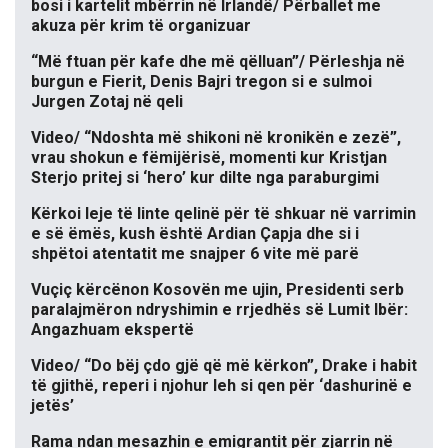
bosi i kartelit mbërrin në Irlandë/ Përballet me
akuza për krim të organizuar
“Më ftuan për kafe dhe më qëlluan”/ Përleshja në
burgun e Fierit, Denis Bajri tregon si e sulmoi
Jurgen Zotaj në qeli
Video/ “Ndoshta më shikoni në kronikën e zezë”,
vrau shokun e fëmijërisë, momenti kur Kristjan
Sterjo pritej si ‘hero’ kur dilte nga paraburgimi
Kërkoi leje të linte qelinë për të shkuar në varrimin
e së ëmës, kush është Ardian Çapja dhe si i
shpëtoi atentatit me snajper 6 vite më parë
Vuçiç kërcënon Kosovën me ujin, Presidenti serb
paralajmëron ndryshimin e rrjedhës së Lumit Ibër:
Angazhuam ekspertë
Video/ “Do bëj çdo gjë që më kërkon”, Drake i habit
të gjithë, reperi i njohur leh si qen për ‘dashurinë e
jetës’
Rama ndan mesazhin e emigrantit për zjarrin në