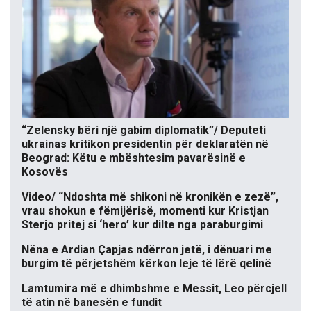
“Zelensky bëri një gabim diplomatik”/ Deputeti
ukrainas kritikon presidentin për deklaratën në
Beograd: Këtu e mbështesim pavarësinë e
Kosovës
Video/ “Ndoshta më shikoni në kronikën e zezë”,
vrau shokun e fëmijërisë, momenti kur Kristjan
Sterjo pritej si ‘hero’ kur dilte nga paraburgimi
Nëna e Ardian Çapjas ndërron jetë, i dënuari me
burgim të përjetshëm kërkon leje të lërë qelinë
Lamtumira më e dhimbshme e Messit, Leo përcjell
të atin në banesën e fundit