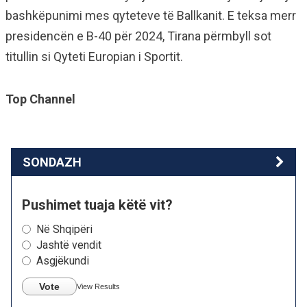
bashkëpunimi mes qyteteve të Ballkanit. E teksa merr
presidencën e B-40 për 2024, Tirana përmbyll sot
titullin si Qyteti Europian i Sportit.
Top Channel
SONDAZH
Pushimet tuaja këtë vit?
Në Shqipëri
Jashtë vendit
Asgjëkundi
Vote
View Results