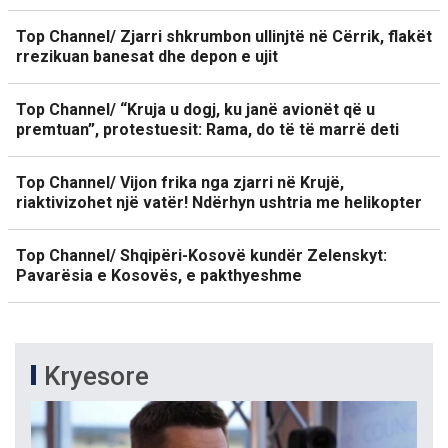
Top Channel/ Zjarri shkrumbon ullinjtë në Cërrik, flakët
rrezikuan banesat dhe depon e ujit
Top Channel/ “Kruja u dogj, ku janë avionët që u
premtuan”, protestuesit: Rama, do të të marrë deti
Top Channel/ Vijon frika nga zjarri në Krujë,
riaktivizohet një vatër! Ndërhyn ushtria me helikopter
Top Channel/ Shqipëri-Kosovë kundër Zelenskyt:
Pavarësia e Kosovës, e pakthyeshme
Kryesore