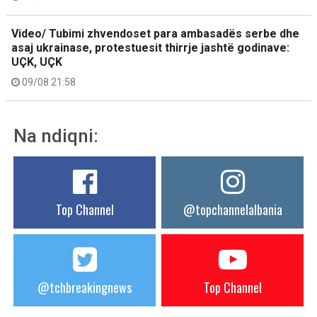
Video/ Tubimi zhvendoset para ambasadës serbe dhe
asaj ukrainase, protestuesit thirrje jashtë godinave:
UÇK, UÇK
09/08 21:58
Na ndiqni:
Top Channel
@topchannelalbania
@tchbreakingnews
Top Channel