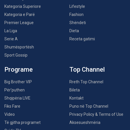
Kategoria Superiore
Lifestyle
Kategoria e Parë
Fashion
Premier League
Shëndeti
La Liga
Dieta
Serie A
Receta gatimi
Shumësportësh
Sport Gossip
Programe
Top Channel
Big Brother VIP
Rreth Top Channel
Për’puthen
Bileta
Shqipëria LIVE
Kontakt
Fiks Fare
Puno në Top Channel
Video
Privacy Policy & Terms of Use
Të gjitha programet
Aksesueshmëria