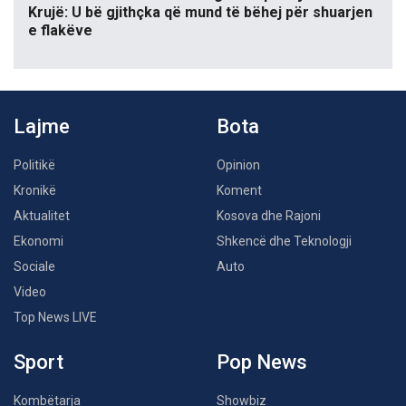
Krujë: U bë gjithçka që mund të bëhej për shuarjen
e flakëve
Lajme
Bota
Politikë
Opinion
Kronikë
Koment
Aktualitet
Kosova dhe Rajoni
Ekonomi
Shkencë dhe Teknologji
Sociale
Auto
Video
Top News LIVE
Sport
Pop News
Kombëtarja
Showbiz