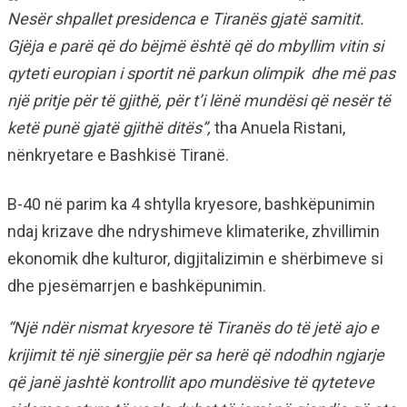
Nesër shpallet presidenca e Tiranës gjatë samitit.
Gjëja e parë që do bëjmë është që do mbyllim vitin si
qyteti europian i sportit në parkun olimpik dhe më pas
një pritje për të gjithë, për t’i lënë mundësi që nesër të
ketë punë gjatë gjithë ditës”,
tha Anuela Ristani,
nënkryetare e Bashkisë Tiranë.
B-40 në parim ka 4 shtylla kryesore, bashkëpunimin
ndaj krizave dhe ndryshimeve klimaterike, zhvillimin
ekonomik dhe kulturor, digjitalizimin e shërbimeve si
dhe pjesëmarrjen e bashkëpunimin.
“Një ndër nismat kryesore të Tiranës do të jetë ajo e
krijimit të një sinergjie për sa herë që ndodhin ngjarje
që janë jashtë kontrollit apo mundësive të qyteteve