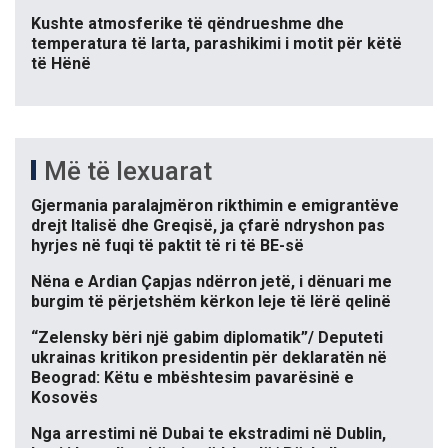
Kushte atmosferike të qëndrueshme dhe
temperatura të larta, parashikimi i motit për këtë
të Hënë
Më të lexuarat
Gjermania paralajmëron rikthimin e emigrantëve
drejt Italisë dhe Greqisë, ja çfarë ndryshon pas
hyrjes në fuqi të paktit të ri të BE-së
Nëna e Ardian Çapjas ndërron jetë, i dënuari me
burgim të përjetshëm kërkon leje të lërë qelinë
“Zelensky bëri një gabim diplomatik”/ Deputeti
ukrainas kritikon presidentin për deklaratën në
Beograd: Këtu e mbështesim pavarësinë e
Kosovës
Nga arrestimi në Dubai te ekstradimi në Dublin,