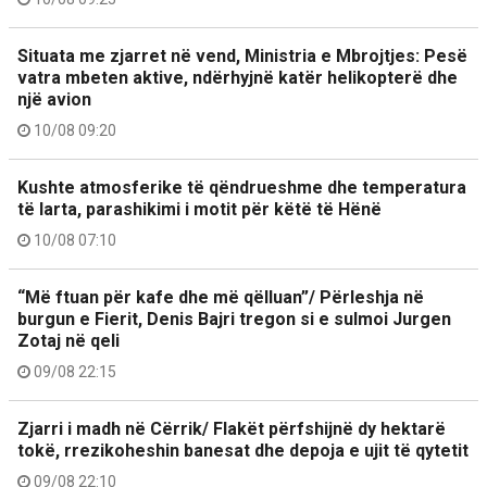
Situata me zjarret në vend, Ministria e Mbrojtjes: Pesë
vatra mbeten aktive, ndërhyjnë katër helikopterë dhe
një avion
10/08 09:20
Kushte atmosferike të qëndrueshme dhe temperatura
të larta, parashikimi i motit për këtë të Hënë
10/08 07:10
“Më ftuan për kafe dhe më qëlluan”/ Përleshja në
burgun e Fierit, Denis Bajri tregon si e sulmoi Jurgen
Zotaj në qeli
09/08 22:15
Zjarri i madh në Cërrik/ Flakët përfshijnë dy hektarë
tokë, rrezikoheshin banesat dhe depoja e ujit të qytetit
09/08 22:10