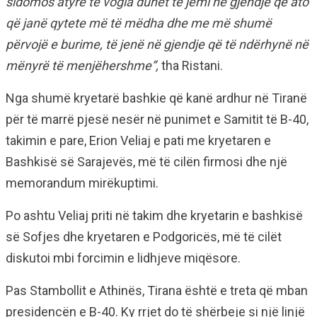
sidomos atyre të vogla duhet të jemi në gjendje që ato
që janë qytete më të mëdha dhe me më shumë
përvojë e burime, të jenë në gjendje që të ndërhynë në
mënyrë të menjëhershme”,
tha Ristani.
Nga shumë kryetarë bashkie që kanë ardhur në Tiranë
për të marrë pjesë nesër në punimet e Samitit të B-40,
takimin e pare, Erion Veliaj e pati me kryetaren e
Bashkisë së Sarajevës, më të cilën firmosi dhe një
memorandum mirëkuptimi.
Po ashtu Veliaj priti në takim dhe kryetarin e bashkisë
së Sofjes dhe kryetaren e Podgoricës, më të cilët
diskutoi mbi forcimin e lidhjeve miqësore.
Pas Stambollit e Athinës, Tirana është e treta që mban
presidencën e B-40. Ky rrjet do të shërbeje si një linjë