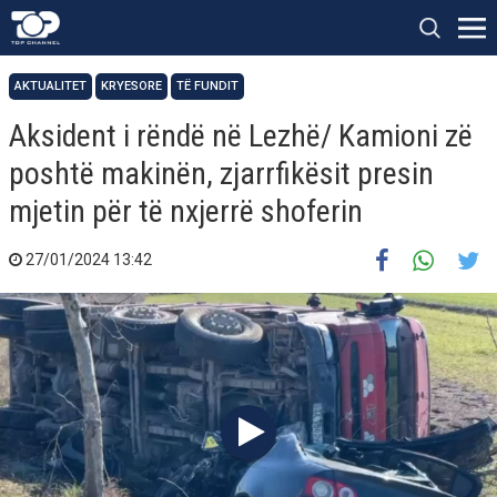
AKTUALITET
KRYESORE
TË FUNDIT
Aksident i rëndë në Lezhë/ Kamioni zë
poshtë makinën, zjarrfikësit presin
mjetin për të nxjerrë shoferin
27/01/2024 13:42