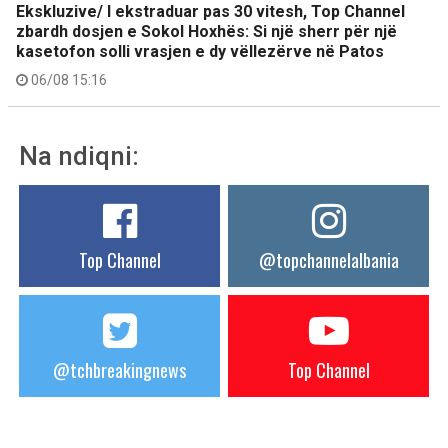
Ekskluzive/ I ekstraduar pas 30 vitesh, Top Channel
zbardh dosjen e Sokol Hoxhës: Si një sherr për një
kasetofon solli vrasjen e dy vëllezërve në Patos
06/08 15:16
Na ndiqni:
Top Channel
@topchannelalbania
@tchbreakingnews
Top Channel