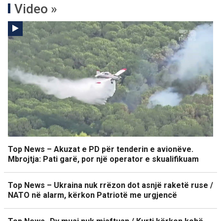
Video »
Top News – Akuzat e PD për tenderin e avionëve.
Mbrojtja: Pati garë, por një operator e skualifikuam
Top News – Ukraina nuk rrëzon dot asnjë raketë ruse /
NATO në alarm, kërkon Patriotë me urgjencë