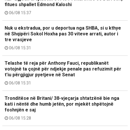
fitues shpallet Edmond Kaloshi
06/08 15:37
Nuk u ekstradua, por u deportua nga SHBA, si u kthye
në Shqipëri Sokol Hoxha pas 30 viteve arrati, autor i
tre vrasjeve
06/08 15:31
Telashe të reja për Anthony Fauci, republikanët
votojnë ta çojnë për ndjekje penale pas refuzimit për
t’iu përgjigjur pyetjeve në Senat
06/08 15:31
Tronditëse në Britani/ 38-vjeçarja shtatzënë bie nga
kati i nëntë dhe humb jetën, por mjekët shpëtojnë
foshnjën e saj
06/08 15:28