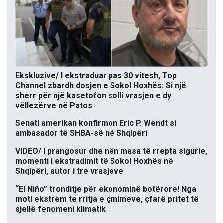
Ekskluzive/ I ekstraduar pas 30 vitesh, Top
Channel zbardh dosjen e Sokol Hoxhës: Si një
sherr për një kasetofon solli vrasjen e dy
vëllezërve në Patos
Senati amerikan konfirmon Eric P. Wendt si
ambasador të SHBA-së në Shqipëri
VIDEO/ I prangosur dhe nën masa të rrepta sigurie,
momenti i ekstradimit të Sokol Hoxhës në
Shqipëri, autor i tre vrasjeve
“El Niño” tronditje për ekonominë botërore! Nga
moti ekstrem te rritja e çmimeve, çfarë pritet të
sjellë fenomeni klimatik