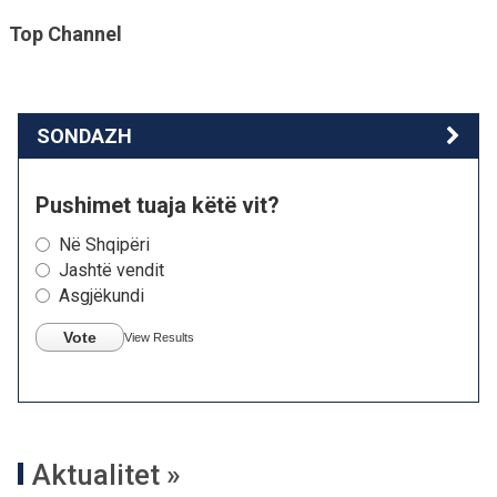
Top Channel
SONDAZH
Pushimet tuaja këtë vit?
Në Shqipëri
Jashtë vendit
Asgjëkundi
Vote
View Results
Aktualitet »