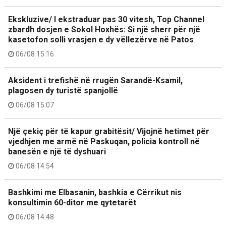
Ekskluzive/ I ekstraduar pas 30 vitesh, Top Channel
zbardh dosjen e Sokol Hoxhës: Si një sherr për një
kasetofon solli vrasjen e dy vëllezërve në Patos
06/08 15:16
Aksident i trefishë në rrugën Sarandë-Ksamil,
plagosen dy turistë spanjollë
06/08 15:07
Një çekiç për të kapur grabitësit/ Vijojnë hetimet për
vjedhjen me armë në Paskuqan, policia kontroll në
banesën e një të dyshuari
06/08 14:54
Bashkimi me Elbasanin, bashkia e Cërrikut nis
konsultimin 60-ditor me qytetarët
06/08 14:48