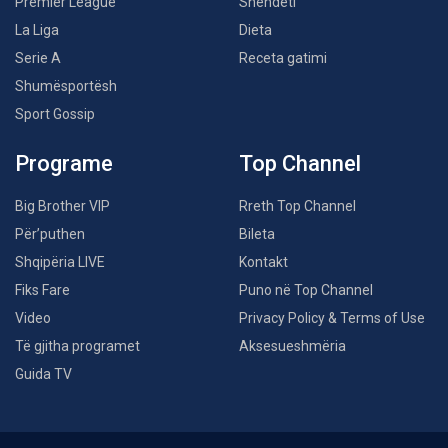
Premier League
Shëndeti
La Liga
Dieta
Serie A
Receta gatimi
Shumësportësh
Sport Gossip
Programe
Top Channel
Big Brother VIP
Rreth Top Channel
Për’puthen
Bileta
Shqipëria LIVE
Kontakt
Fiks Fare
Puno në Top Channel
Video
Privacy Policy & Terms of Use
Të gjitha programet
Aksesueshmëria
Guida TV