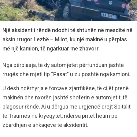
Një aksident i rëndë ndodhi të shtunën në mesditë në
aksin rrugor Lezhë – Milot, ku një makinë u përplas
më një kamion, të ngarkuar me zhavorr.
Nga përplasja, të dy automjetet përfunduan jashtë
rrugës dhe mjeti tip “Pasat” u zu poshtë nga kamioni.
U desh ndërhyrja e forcave zjarrfikëse, të cilët prenë
makinën dhe nxorën jashtë shoferin e automjetit, të
plagosur rëndë. Ai u dërgua me urgjencë drejt Spitalit
të Traumës në kryeqytet, ndërsa pritet hetim për
zbardhjen e shkaqeve të aksidentit.