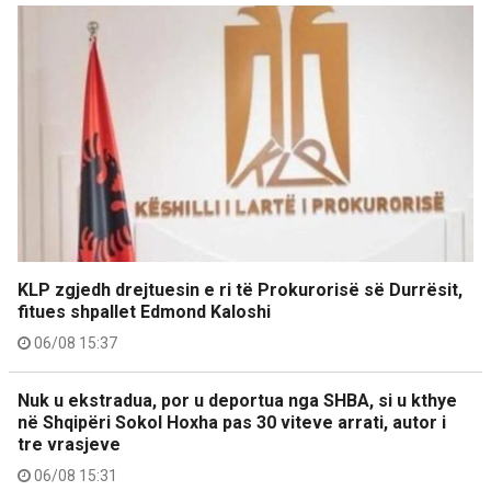
KLP zgjedh drejtuesin e ri të Prokurorisë së Durrësit,
fitues shpallet Edmond Kaloshi
06/08 15:37
Nuk u ekstradua, por u deportua nga SHBA, si u kthye
në Shqipëri Sokol Hoxha pas 30 viteve arrati, autor i
tre vrasjeve
06/08 15:31