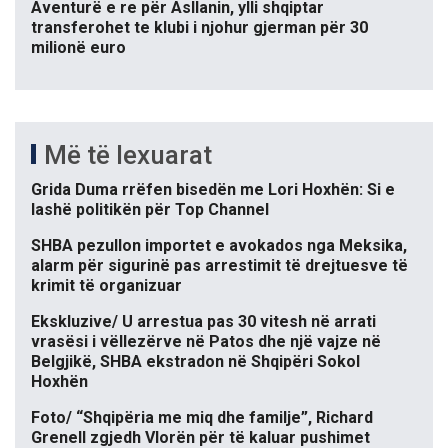
Aventurë e re për Asllanin, ylli shqiptar
transferohet te klubi i njohur gjerman për 30
milionë euro
Më të lexuarat
Grida Duma rrëfen bisedën me Lori Hoxhën: Si e
lashë politikën për Top Channel
SHBA pezullon importet e avokados nga Meksika,
alarm për sigurinë pas arrestimit të drejtuesve të
krimit të organizuar
Ekskluzive/ U arrestua pas 30 vitesh në arrati
vrasësi i vëllezërve në Patos dhe një vajze në
Belgjikë, SHBA ekstradon në Shqipëri Sokol
Hoxhën
Foto/ “Shqipëria me miq dhe familje”, Richard
Grenell zgjedh Vlorën për të kaluar pushimet