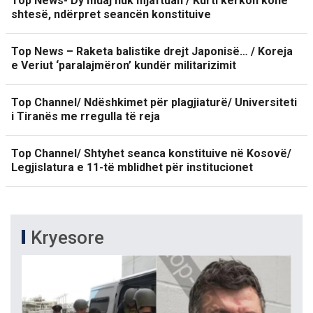
Top News- Dy muaj nuk mjaftuan / Kurti kërkon kohë
shtesë, ndërpret seancën konstituive
Top News – Raketa balistike drejt Japonisë… / Koreja
e Veriut ‘paralajmëron’ kundër militarizimit
Top Channel/ Ndëshkimet për plagjiaturë/ Universiteti
i Tiranës me rregulla të reja
Top Channel/ Shtyhet seanca konstituive në Kosovë/
Legjislatura e 11-të mblidhet për institucionet
Kryesore