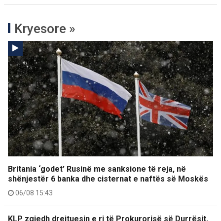
Kryesore »
Britania ‘godet’ Rusinë me sanksione të reja, në
shënjestër 6 banka dhe cisternat e naftës së Moskës
06/08 15:43
KLP zgjedh drejtuesin e ri të Prokurorisë së Durrësit,