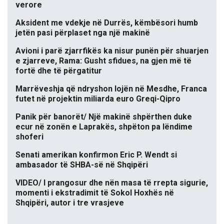
verore
Aksident me vdekje në Durrës, këmbësori humb
jetën pasi përplaset nga një makinë
Avioni i parë zjarrfikës ka nisur punën për shuarjen
e zjarreve, Rama: Gusht sfidues, na gjen më të
fortë dhe të përgatitur
Marrëveshja që ndryshon lojën në Mesdhe, Franca
futet në projektin miliarda euro Greqi-Qipro
Panik për banorët/ Një makinë shpërthen duke
ecur në zonën e Laprakës, shpëton pa lëndime
shoferi
Senati amerikan konfirmon Eric P. Wendt si
ambasador të SHBA-së në Shqipëri
VIDEO/ I prangosur dhe nën masa të rrepta sigurie,
momenti i ekstradimit të Sokol Hoxhës në
Shqipëri, autor i tre vrasjeve