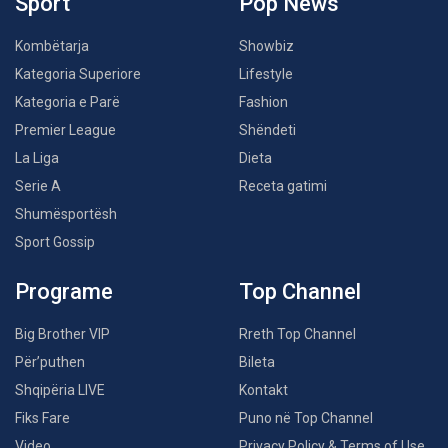
Sport
Pop News
Kombëtarja
Showbiz
Kategoria Superiore
Lifestyle
Kategoria e Parë
Fashion
Premier League
Shëndeti
La Liga
Dieta
Serie A
Receta gatimi
Shumësportësh
Sport Gossip
Programe
Top Channel
Big Brother VIP
Rreth Top Channel
Për’puthen
Bileta
Shqipëria LIVE
Kontakt
Fiks Fare
Puno në Top Channel
Video
Privacy Policy & Terms of Use