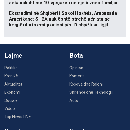
seksualisht me 10-vjeçaren në një biznes familjar
Ekstradimi në Shqipëri i Sokol Hoxhës, Ambasada
Amerikane: SHBA nuk është strehë për ata që
keqpërdorin emigracioni për t’i shpëtuar ligjit
Lajme
Bota
Politikë
Opinion
Kronikë
Koment
Aktualitet
Kosova dhe Rajoni
Ekonomi
Shkencë dhe Teknologji
Sociale
Auto
Video
Top News LIVE