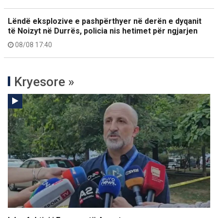
Lëndë eksplozive e pashpërthyer në derën e dyqanit
të Noizyt në Durrës, policia nis hetimet për ngjarjen
08/08 17:40
Kryesore »