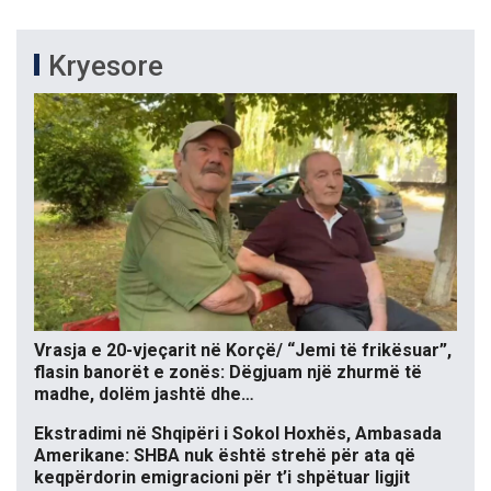
Kryesore
Vrasja e 20-vjeçarit në Korçë/ “Jemi të frikësuar”,
flasin banorët e zonës: Dëgjuam një zhurmë të
madhe, dolëm jashtë dhe…
Ekstradimi në Shqipëri i Sokol Hoxhës, Ambasada
Amerikane: SHBA nuk është strehë për ata që
keqpërdorin emigracioni për t’i shpëtuar ligjit