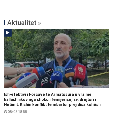
Aktualitet »
Ish-efektivi i Forcave të Armatosura u vra me
kallashnikov nga shoku i fëmijërisë, zv. drejtori i
Hetimit: Kishin konflikt të mbartur prej disa kohësh
08/08 18:58