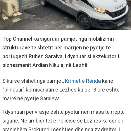
Top Channel ka siguruar pamjet nga mobilizimi i
strukturave të shtetit për marrjen në pyetje të
portugezit Ruben Saraiva, i dyshuar si ekzekutor i
biznesmenit Ardian Nikulaj në Lezhë.
Sikurse shihet nga pamjet,
Krimet e Rënda
kanë
“blinduar” komisariatin e Lezhës ku për 3 orë është
marrë në pyetje Saraieva.
I dyshuari për vrasje është pyetur nën masa të rrepta
sigurie. Në ambientet e Policisë së Lezhës ka qenë i
pranishëm Prokurori i çështjes dhe nga zv.drejtori i