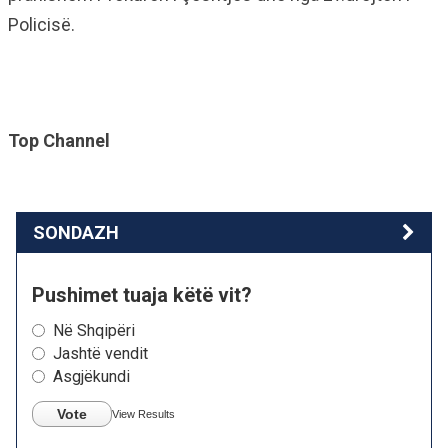
Policisë.
Top Channel
SONDAZH
Pushimet tuaja këtë vit?
Në Shqipëri
Jashtë vendit
Asgjëkundi
Vote
View Results