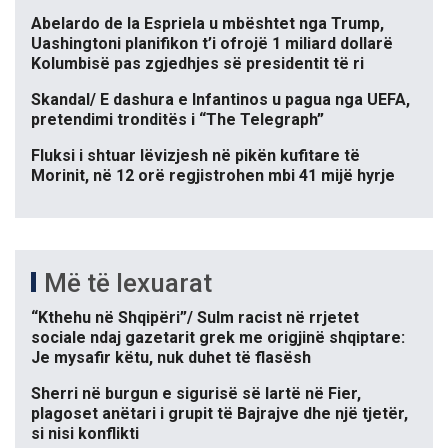
Abelardo de la Espriela u mbështet nga Trump,
Uashingtoni planifikon t’i ofrojë 1 miliard dollarë
Kolumbisë pas zgjedhjes së presidentit të ri
Skandal/ E dashura e Infantinos u pagua nga UEFA,
pretendimi tronditës i “The Telegraph”
Fluksi i shtuar lëvizjesh në pikën kufitare të
Morinit, në 12 orë regjistrohen mbi 41 mijë hyrje
Më të lexuarat
“Kthehu në Shqipëri”/ Sulm racist në rrjetet
sociale ndaj gazetarit grek me origjinë shqiptare:
Je mysafir këtu, nuk duhet të flasësh
Sherri në burgun e sigurisë së lartë në Fier,
plagoset anëtari i grupit të Bajrajve dhe një tjetër,
si nisi konflikti