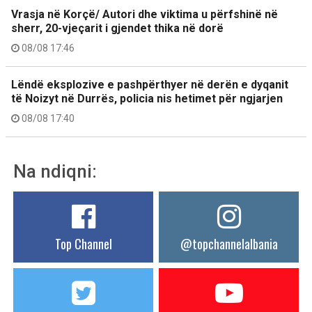
Vrasja në Korçë/ Autori dhe viktima u përfshinë në
sherr, 20-vjeçarit i gjendet thika në dorë
08/08 17:46
Lëndë eksplozive e pashpërthyer në derën e dyqanit
të Noizyt në Durrës, policia nis hetimet për ngjarjen
08/08 17:40
Na ndiqni:
Top Channel
@topchannelalbania