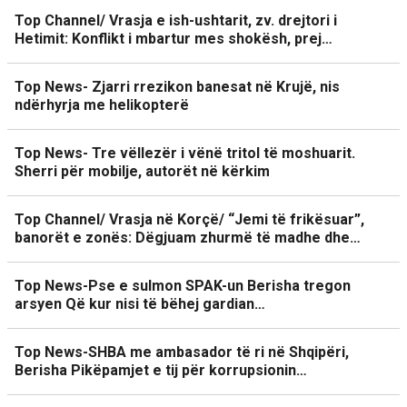
Top Channel/ Vrasja e ish-ushtarit, zv. drejtori i
Hetimit: Konflikt i mbartur mes shokësh, prej…
Top News- Zjarri rrezikon banesat në Krujë, nis
ndërhyrja me helikopterë
Top News- Tre vëllezër i vënë tritol të moshuarit.
Sherri për mobilje, autorët në kërkim
Top Channel/ Vrasja në Korçë/ “Jemi të frikësuar”,
banorët e zonës: Dëgjuam zhurmë të madhe dhe…
Top News-Pse e sulmon SPAK-un Berisha tregon
arsyen Që kur nisi të bëhej gardian…
Top News-SHBA me ambasador të ri në Shqipëri,
Berisha Pikëpamjet e tij për korrupsionin…