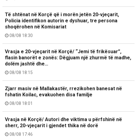
Të shtënat në Korçë që i morën jetën 20-vjeçarit,
Policia identifikon autorin e dyshuar, tre persona
shoqërohen në Komisariat
08/08 18:30
Vrasja e 20-vjeçarit në Korçë/ “Jemi të frikësuar”,
flasin banorët e zonës: Dëgjuam një zhurmë të madhe,
dolëm jashtë dhe…
08/08 18:15
Zjarr masiv në Mallakastër, rrezikohen banesat në
fshatin Koilac, evakuohen disa familje
08/08 18:01
Vrasja në Korçë/ Autori dhe viktima u përfshinë në
sherr, 20-vjeçarit i gjendet thika në dorë
08/08 17:46