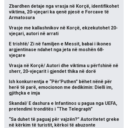
Zbardhen detaje nga vrasja në Korçë, identifikohet
viktima, 20-vjeçari ka qenë pjesë e Forcave të
Armatosura
Vrasje me kallashnikov në Korçë, ekzekutohet 20-
vjeçari, autori në arrati
E trishtë/ Zi në familjen e Messit, babai i ikones
argjentinase ndahet nga jeta në moshën 68-
vjeçare
Vrasja në Korçë/ Autori dhe viktima u përfshinë në
sherr, 20-vjeçarit i gjendet thika në dorë
Ish konkurrentja e “Për’Puthen” bëhet nënë për
herë të parë, emocionon me dedikimin: Dielli im,
gjithçka e imja
Skandal/ E dashura e Infantinos u pagua nga UEFA,
pretendimi tronditës i “The Telegraph”
“Sa duhet të paguaj për vajzën?” Autoritetet greke
në kërkim të turistit, kërkoi të abuzonte