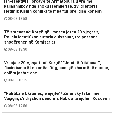
Ish-efektivi i Forcave të Armatosura u vra me
kallashnikov nga shoku i fëmijërisë, zv. drejtori i
Hetimit: Kishin konflikt të mbartur prej disa kohësh
08/08 18:58
Të shtënat në Korçë që i morën jetën 20-vjeçarit,
Policia identifikon autorin e dyshuar, tre persona
shoqërohen në Komisariat
08/08 18:30
Vrasja e 20-vjeçarit në Korçë/ “Jemi të frikësuar”,
flasin banorët e zonës: Dëgjuam një zhurmë të madhe,
dolëm jashtë dhe…
08/08 18:15
“Politika e Ukrainës, e njëjtë”/ Zelensky takim me
Vuçiçin, s’ndryshon qëndrim: Nuk do ta njohim Kosovën
08/08 17:56