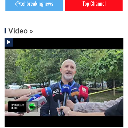
@tchbreakingnews
Top Channel
Video »