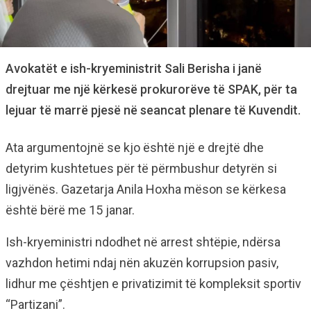
Avokatët e ish-kryeministrit Sali Berisha i janë
drejtuar me një kërkesë prokurorëve të SPAK, për ta
lejuar të marrë pjesë në seancat plenare të Kuvendit.
Ata argumentojnë se kjo është një e drejtë dhe
detyrim kushtetues për të përmbushur detyrën si
ligjvënës. Gazetarja Anila Hoxha mëson se kërkesa
është bërë me 15 janar.
Ish-kryeministri ndodhet në arrest shtëpie, ndërsa
vazhdon hetimi ndaj nën akuzën korrupsion pasiv,
lidhur me çështjen e privatizimit të kompleksit sportiv
“Partizani”.