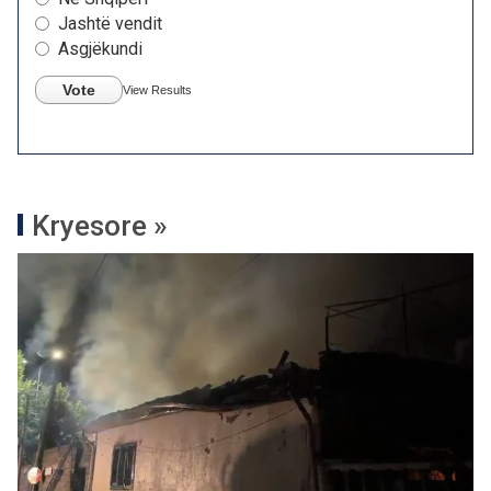
Jashtë vendit
Asgjëkundi
Vote
View Results
Kryesore »