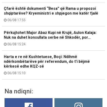
Çfarë është dokumenti “Besa” që Rama u propozoi
shqiptarëve? Kryeministri e shpjegon me katër fjalë
06/08 17:55
Përkujtohet Major Abaz Kupi në Krujë, Aulon Kalaja:
Nuk na duhet konsullata serbe në Shkodër, por…
06/08 15:24
Harta e re në Kushtetuese, Boçi: Ndihmë
ndërkombëtarëve për referendum, do t’i bëjmë
kërkesë edhe KQZ-së
06/08 15:10
Na ndiqni: