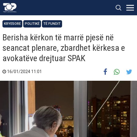
KRYESORE
POLITIKË
TË FUNDIT
Berisha kërkon të marrë pjesë në
seancat plenare, zbardhet kërkesa e
avokatëve drejtuar SPAK
16/01/2024 11:01