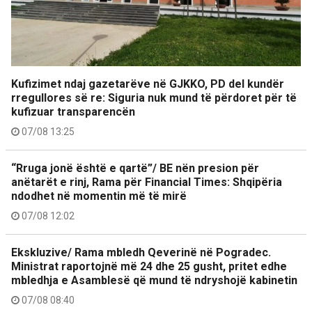
Kufizimet ndaj gazetarëve në GJKKO, PD del kundër
rregullores së re: Siguria nuk mund të përdoret për të
kufizuar transparencën
07/08 13:25
“Rruga jonë është e qartë”/ BE nën presion për
anëtarët e rinj, Rama për Financial Times: Shqipëria
ndodhet në momentin më të mirë
07/08 12:02
Ekskluzive/ Rama mbledh Qeverinë në Pogradec.
Ministrat raportojnë më 24 dhe 25 gusht, pritet edhe
mbledhja e Asamblesë që mund të ndryshojë kabinetin
07/08 08:40