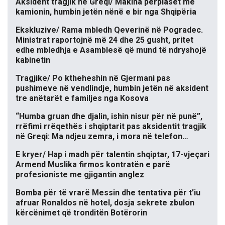
Aksident tragjik në Greqi/ Makina përplaset me
kamionin, humbin jetën nënë e bir nga Shqipëria
Ekskluzive/ Rama mbledh Qeverinë në Pogradec.
Ministrat raportojnë më 24 dhe 25 gusht, pritet
edhe mbledhja e Asamblesë që mund të ndryshojë
kabinetin
Tragjike/ Po ktheheshin në Gjermani pas
pushimeve në vendlindje, humbin jetën në aksident
tre anëtarët e familjes nga Kosova
“Humba gruan dhe djalin, ishin nisur për në punë”,
rrëfimi rrëqethës i shqiptarit pas aksidentit tragjik
në Greqi: Ma ndjeu zemra, i mora në telefon…
E kryer/ Hap i madh për talentin shqiptar, 17-vjeçari
Armend Muslika firmos kontratën e parë
profesioniste me gjigantin anglez
Bomba për të vrarë Messin dhe tentativa për t’iu
afruar Ronaldos në hotel, dosja sekrete zbulon
kërcënimet që tronditën Botërorin