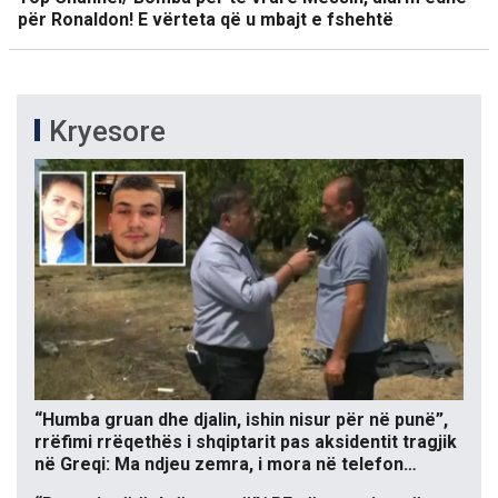
për Ronaldon! E vërteta që u mbajt e fshehtë
Kryesore
“Humba gruan dhe djalin, ishin nisur për në punë”,
rrëfimi rrëqethës i shqiptarit pas aksidentit tragjik
në Greqi: Ma ndjeu zemra, i mora në telefon…