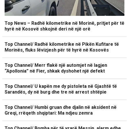
Top News – Radhë kilometrike në Morinë, pritjet për të
hyrë në Kosovë shkojnë deri në një orë
Top Channel/ Radhë kilometrike në Pikën Kufitare të
Morinës, fluks lëvizjesh për të hyrë në Kosovës
Top Channel/ Merr flakë një automjet në lagjen
“Apollonia” në Fier, shkak dyshohet një defekt
Top Channel/ U kapën me dy pistoleta në Gjashtë të
Sarandës, dy në burg dhe tre në arrest shtëpie
Top Channel/ Humbi gruan dhe djalin në aksident në
Greqi, rrëqeth shqiptari: Ma ndjeu zemra
Top Channel/ Bomba për të vrarë Messin, alarm edhe