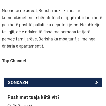
Ndonëse në arrest, Berisha nuk i ka ndalur
komunikimet me mbështetësit e tij, që mblidhen herë
pas herë poshtë pallatit ku deputeti jeton. Në shkelje
të ligjit, që e ndalon të flasë me persona të tjerë
përveç familjarëve, Berisha ka mbajtur fjalime nga
dritarja e apartamentit.
Top Channel
SONDAZH
Pushimet tuaja këtë vit?
Në Shqipëri