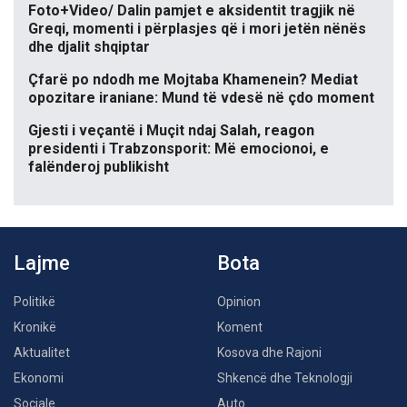
Foto+Video/ Dalin pamjet e aksidentit tragjik në
Greqi, momenti i përplasjes që i mori jetën nënës
dhe djalit shqiptar
Çfarë po ndodh me Mojtaba Khamenein? Mediat
opozitare iraniane: Mund të vdesë në çdo moment
Gjesti i veçantë i Muçit ndaj Salah, reagon
presidenti i Trabzonsporit: Më emocionoi, e
falënderoj publikisht
Lajme
Bota
Politikë
Opinion
Kronikë
Koment
Aktualitet
Kosova dhe Rajoni
Ekonomi
Shkencë dhe Teknologji
Sociale
Auto