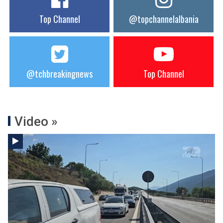
Top Channel
@topchannelalbania
@tchbreakingnews
Top Channel
Video »