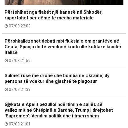
Përfshihet nga flakët një banesë në Shkodër,
raportohet për dëme të mëdha materiale
07/08 22:03
Përshkallëzohet debati mbi fluksin e emigrantëve në
Ceuta, Spanja do të vendosë kontrolle kufitare kundër
Italisë
07/08 21:59
Sulmet ruse me dronë dhe bomba në Ukrainë, dy
persona të vdekur dhe gjashtë të plagosur
07/08 21:39
Gjykata e Apelit pezulloi ndërtimin e sallës së
vallëzimit në Shtëpinë e Bardhë, Trump i drejtohet
‘Supremes’: Vendim politik dhe i tmerrshëm
07/08 21:01