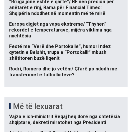
“Rruga jonë është e qartë”/ BE nën presion për
anëtarët e rinj, Rama për Financial Times:
Shqipëria ndodhet në momentin më të mirë
Europa digjet nga vapa ekstreme/ “Thyhen”
rekordet e temperaturave, mijëra viktima nga
nxehtësia
Festë me “Verë dhe Portokalle”, humori ndez
qytetin e Belshit, trupa e “Portokalli” mbush
shëtitoren buzë liqenit
Rodri, Romero dhe jo vetëm/ Çfarë po ndodh me
transferimet e futbollistëve?
Më të lexuarat
Vajza e ish-ministrit Beqaj heq dorë nga shtetësia
shqiptare, dekreti miratohet nga Presidenti