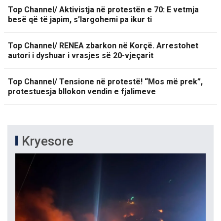
Top Channel/ Aktivistja në protestën e 70: E vetmja
besë që të japim, s’largohemi pa ikur ti
Top Channel/ RENEA zbarkon në Korçë. Arrestohet
autori i dyshuar i vrasjes së 20-vjeçarit
Top Channel/ Tensione në protestë! “Mos më prek”,
protestuesja bllokon vendin e fjalimeve
Kryesore