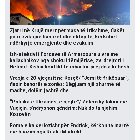
Zjarri në Krujë merr përmasa të frikshme, flakët
po rrezikojnë banorët dhe shtëpitë, kërkohet
ndërhyrje emergjente dhe evakuim
Ish-efektivi i Forcave të Armatosura u vra me
kallashnikov nga shoku i fëmijërisë, zv. drejtori i
Hetimit: Kishin konflikt të mbartur prej disa kohësh
Vrasja e 20-vjeçarit në Korçë/ “Jemi të frikësuar”,
flasin banorët e zonës: Dëgjuam një zhurmë të
madhe, dolëm jashtë dhe…
“Politika e Ukrainës, e njëjtë”/ Zelensky takim me
Vuçiçin, s’ndryshon qëndrim: Nuk do ta njohim
Kosovën
Roma e ka seriozisht për Endrick, kërkon ta marrë
me huazim nga Reali i Madridit