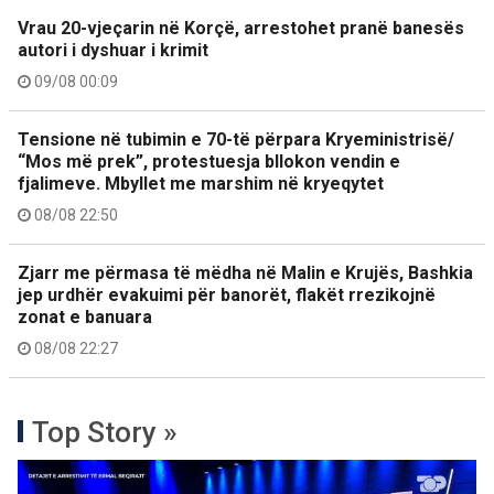
Vrau 20-vjeçarin në Korçë, arrestohet pranë banesës
autori i dyshuar i krimit
09/08 00:09
Tensione në tubimin e 70-të përpara Kryeministrisë/
“Mos më prek”, protestuesja bllokon vendin e
fjalimeve. Mbyllet me marshim në kryeqytet
08/08 22:50
Zjarr me përmasa të mëdha në Malin e Krujës, Bashkia
jep urdhër evakuimi për banorët, flakët rrezikojnë
zonat e banuara
08/08 22:27
Top Story »