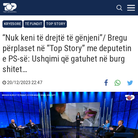
KRYESORE
TË FUNDIT
TOP STORY
“Nuk keni të drejtë të gënjeni”/ Bregu
përplaset në “Top Story” me deputetin
e PS-së: Ushqimi që gatuhet në burg
shitet…
20/12/2023 22:47