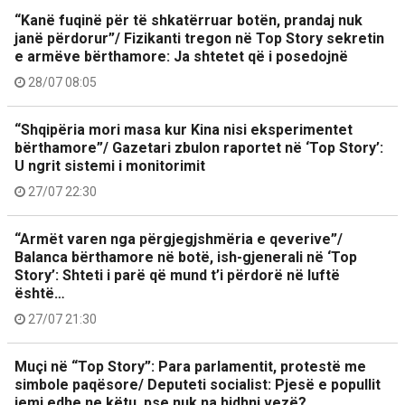
“Kanë fuqinë për të shkatërruar botën, prandaj nuk
janë përdorur”/ Fizikanti tregon në Top Story sekretin
e armëve bërthamore: Ja shtetet që i posedojnë
28/07 08:05
“Shqipëria mori masa kur Kina nisi eksperimentet
bërthamore”/ Gazetari zbulon raportet në ‘Top Story’:
U ngrit sistemi i monitorimit
27/07 22:30
“Armët varen nga përgjegjshmëria e qeverive”/
Balanca bërthamore në botë, ish-gjenerali në ‘Top
Story’: Shteti i parë që mund t’i përdorë në luftë
është…
27/07 21:30
Muçi në “Top Story”: Para parlamentit, protestë me
simbole paqësore/ Deputeti socialist: Pjesë e popullit
jemi edhe ne këtu, pse nuk na hidhni vezë?