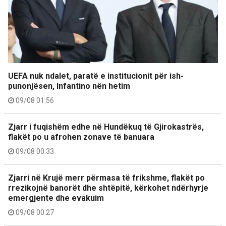
UEFA nuk ndalet, paratë e institucionit për ish-
punonjësen, Infantino nën hetim
09/08 01:56
Zjarr i fuqishëm edhe në Hundëkuq të Gjirokastrës,
flakët po u afrohen zonave të banuara
09/08 00:33
Zjarri në Krujë merr përmasa të frikshme, flakët po
rrezikojnë banorët dhe shtëpitë, kërkohet ndërhyrje
emergjente dhe evakuim
09/08 00:27