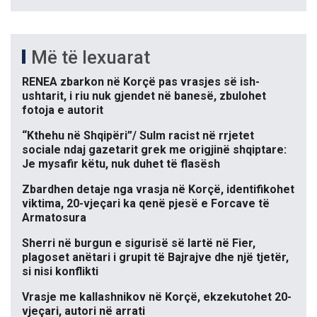
Më të lexuarat
RENEA zbarkon në Korçë pas vrasjes së ish-
ushtarit, i riu nuk gjendet në banesë, zbulohet
fotoja e autorit
“Kthehu në Shqipëri”/ Sulm racist në rrjetet
sociale ndaj gazetarit grek me origjinë shqiptare:
Je mysafir këtu, nuk duhet të flasësh
Zbardhen detaje nga vrasja në Korçë, identifikohet
viktima, 20-vjeçari ka qenë pjesë e Forcave të
Armatosura
Sherri në burgun e sigurisë së lartë në Fier,
plagoset anëtari i grupit të Bajrajve dhe një tjetër,
si nisi konflikti
Vrasje me kallashnikov në Korçë, ekzekutohet 20-
vjeçari, autori në arrati