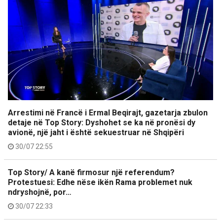
Arrestimi në Francë i Ermal Beqirajt, gazetarja zbulon
detaje në Top Story: Dyshohet se ka në pronësi dy
avionë, një jaht i është sekuestruar në Shqipëri
30/07 22:55
Top Story/ A kanë firmosur një referendum?
Protestuesi: Edhe nëse ikën Rama problemet nuk
ndryshojnë, por…
30/07 22:33