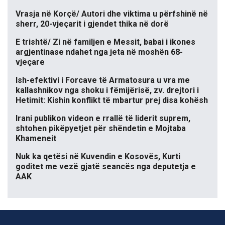
Vrasja në Korçë/ Autori dhe viktima u përfshinë në
sherr, 20-vjeçarit i gjendet thika në dorë
E trishtë/ Zi në familjen e Messit, babai i ikones
argjentinase ndahet nga jeta në moshën 68-
vjeçare
Ish-efektivi i Forcave të Armatosura u vra me
kallashnikov nga shoku i fëmijërisë, zv. drejtori i
Hetimit: Kishin konflikt të mbartur prej disa kohësh
Irani publikon videon e rrallë të liderit suprem,
shtohen pikëpyetjet për shëndetin e Mojtaba
Khameneit
Nuk ka qetësi në Kuvendin e Kosovës, Kurti
goditet me vezë gjatë seancës nga deputetja e
AAK