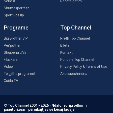
Serie A
Receta gatimi
Shumësportësh
Sport Gossip
Programe
Top Channel
Big Brother VIP
Rreth Top Channel
Për’puthen
Bileta
Shqipëria LIVE
Kontakt
Fiks Fare
Puno në Top Channel
Video
Privacy Policy & Terms of Use
Të gjitha programet
Aksesueshmëria
Guida TV
© Top Channel 2001 - 2026 • Ndalohet riprodhimi i
paautorizuar i përmbajtjes së kësaj faqeje.