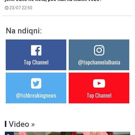
23/07 22:50
Na ndiqni:
Top Channel
@topchannelalbania
@tchbreakingnews
Top Channel
Video »