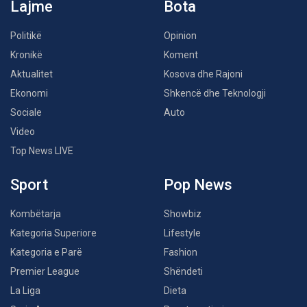
Lajme
Bota
Politikë
Opinion
Kronikë
Koment
Aktualitet
Kosova dhe Rajoni
Ekonomi
Shkencë dhe Teknologji
Sociale
Auto
Video
Top News LIVE
Sport
Pop News
Kombëtarja
Showbiz
Kategoria Superiore
Lifestyle
Kategoria e Parë
Fashion
Premier League
Shëndeti
La Liga
Dieta