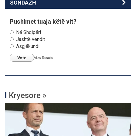
SONDAZH
Pushimet tuaja këtë vit?
Në Shqipëri
Jashtë vendit
Asgjëkundi
Vote
View Results
Kryesore »