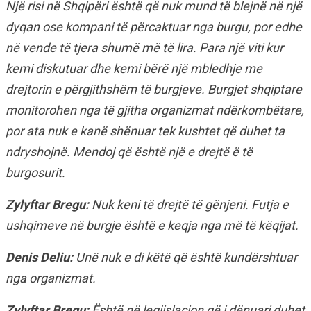
Një risi në Shqipëri është që nuk mund të blejnë në një
dyqan ose kompani të përcaktuar nga burgu, por edhe
në vende të tjera shumë më të lira. Para një viti kur
kemi diskutuar dhe kemi bërë një mbledhje me
drejtorin e përgjithshëm të burgjeve. Burgjet shqiptare
monitorohen nga të gjitha organizmat ndërkombëtare,
por ata nuk e kanë shënuar tek kushtet që duhet ta
ndryshojnë. Mendoj që është një e drejtë ë të
burgosurit.
Zylyftar Bregu:
Nuk keni të drejtë të gënjeni. Futja e
ushqimeve në burgje është e keqja nga më të këqijat.
Denis Deliu:
Unë nuk e di këtë që është kundërshtuar
nga organizmat.
Zylyftar Bregu:
Është në legjislacion që i dënuari duhet