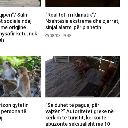
ipëri”/ Sulm
“Realiteti i ri klimatik”/
et sociale ndaj
Nxehtësia ekstreme dhe zjarret,
 me origjinë
sinjal alarmi për planetin
mysafir këtu, nuk
08/08 09:48
sh
izon qytetin
“Sa duhet të paguaj për
8 persona të
vajzën?” Autoritetet greke në
ij
kërkim të turistit, kërkoi të
abuzonte seksualisht me 10-