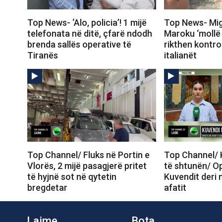
Top News- ‘Alo, policia’! 1 mijë
Top News- Mig
telefonata në ditë, çfarë ndodh
Maroku ‘mollë 
brenda sallës operative të
rikthen kontrol
Tiranës
italianët
Top Channel/ Fluks në Portin e
Top Channel/ 
Vlorës, 2 mijë pasagjerë pritet
të shtunën/ Op
të hyjnë sot në qytetin
Kuvendit deri 
bregdetar
afatit
Lajme
Bota