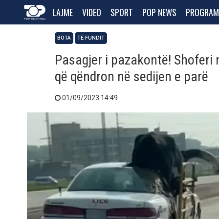
LAJME
VIDEO
SPORT
POP NEWS
PROGRAM
BOTA
TË FUNDIT
Pasagjer i pazakontë! Shoferi
që qëndron në sedijen e parë
01/09/2023 14:49