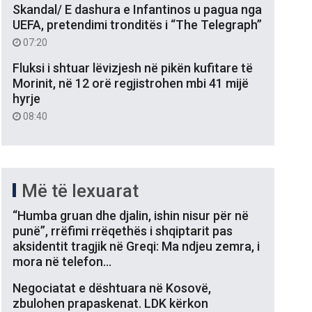
Skandal/ E dashura e Infantinos u pagua nga
UEFA, pretendimi tronditës i “The Telegraph”
07:20
Fluksi i shtuar lëvizjesh në pikën kufitare të
Morinit, në 12 orë regjistrohen mbi 41 mijë
hyrje
08:40
Më të lexuarat
“Humba gruan dhe djalin, ishin nisur për në
punë”, rrëfimi rrëqethës i shqiptarit pas
aksidentit tragjik në Greqi: Ma ndjeu zemra, i
mora në telefon…
Negociatat e dështuara në Kosovë,
zbulohen prapaskenat. LDK kërkon