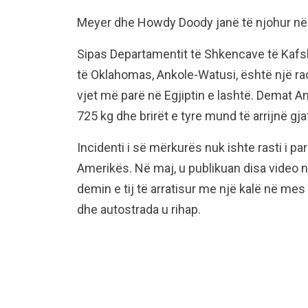
Meyer dhe Howdy Doody janë të njohur në 
Sipas Departamentit të Shkencave të Kafsh
të Oklahomas, Ankole-Watusi, është një rac
vjet më parë në Egjiptin e lashtë. Demat 
725 kg dhe brirët e tyre mund të arrijnë gj
Incidenti i së mërkurës nuk ishte rasti i p
Amerikës. Në maj, u publikuan disa video n
demin e tij të arratisur me një kalë në mes t
dhe autostrada u rihap.