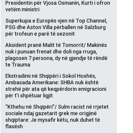
Presidentin për Vjosa Osmanin, Kurti i ofron
vetëm ministri
Superkupa e Europës vjen në Top Channel,
PSG dhe Aston Villa përballen në Salzburg
për trofeun e parë të sezonit
Aksident pranë Malit të Tomorrit/ Makinës
nuk i punuan frenat dhe doli nga rruga,
plagosen 7 persona, dy në gjendje të rëndë
te Trauma
Ekstradimi në Shqipëri i Sokol Hoxhës,
Ambasada Amerikane: SHBA nuk është
strehë për ata që keqpërdorin emigracioni
për t’i shpëtuar ligjit
“Kthehu në Shqipëri”/ Sulm racist në rrjetet
sociale ndaj gazetarit grek me origjinë
shqiptare: Je mysafir këtu, nuk duhet të
flasësh