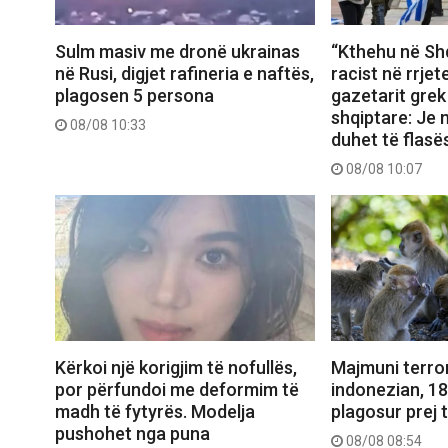
Sulm masiv me dronë ukrainas
“Kthehu në Shq
në Rusi, digjet rafineria e naftës,
racist në rrjet
plagosen 5 persona
gazetarit grek
shqiptare: Je 
08/08 10:33
duhet të flasë
08/08 10:07
Kërkoi një korigjim të nofullës,
Majmuni terror
por përfundoi me deformim të
indonezian, 1
madh të fytyrës. Modelja
plagosur prej t
pushohet nga puna
08/08 08:54