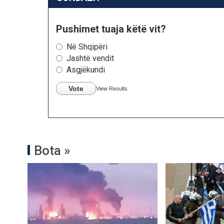
Pushimet tuaja këtë vit?
Në Shqipëri
Jashtë vendit
Asgjëkundi
Vote
View Results
Bota »