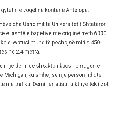
qytetin e vogël në kontenë Antelope.
ëve dhe Ushqimit të Universitetit Shtetëror
ë e lashtë e bagëtive me origjinë rreth 6000
Ankole-Watusi mund të peshojnë midis 450-
atësinë 2.4 metra.
arë i një demi që shkakton kaos në rrugën e
ë Michigan, ku shihej se një person ndiqte
ë një trafiku. Demi i arratisur u kthye tek i zoti