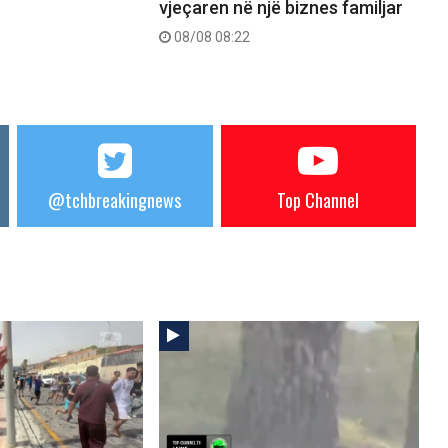
vjeçaren në një biznes familjar
08/08 08:22
@tchbreakingnews
Top Channel