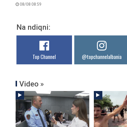
08/08 08:59
Na ndiqni:
Top Channel
@topchannelalbania
Video »