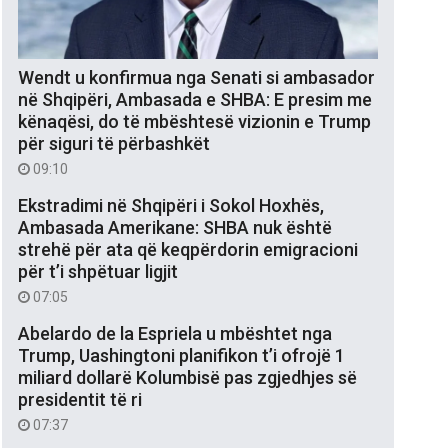
Wendt u konfirmua nga Senati si ambasador
në Shqipëri, Ambasada e SHBA: E presim me
kënaqësi, do të mbështesë vizionin e Trump
për siguri të përbashkët
09:10
Ekstradimi në Shqipëri i Sokol Hoxhës,
Ambasada Amerikane: SHBA nuk është
strehë për ata që keqpërdorin emigracioni
për t’i shpëtuar ligjit
07:05
Abelardo de la Espriela u mbështet nga
Trump, Uashingtoni planifikon t’i ofrojë 1
miliard dollarë Kolumbisë pas zgjedhjes së
presidentit të ri
07:37