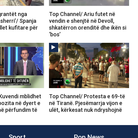
rantët nga
Top Channel/ Ariu futet në
sherri’/ Spanja
vendin e shenjtë në Devoll,
let kufitare për
shkatërron orenditë dhe ikën si
‘bos’
Kuvendi mblidhet
Top Channel/ Protesta e 69-të
ozita në dyert e
në Tiranë. Pjesëmarrja vijon e
në përfundim të
ulët, kërkesat nuk ndryshojnë
Sport
Pop News