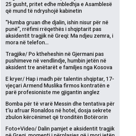
25 gusht, pritet edhe mbledhja e Asamblesë
që mund të ndryshojë kabinetin
“Humba gruan dhe djalin, ishin nisur për në
punë”, rrëfimi rrëqethës i shqiptarit pas
aksidentit tragjik në Greqi: Ma ndjeu zemra, i
mora në telefon…
Tragjike/ Po ktheheshin në Gjermani pas
pushimeve në vendlindje, humbin jetën në
aksident tre anëtarët e familjes nga Kosova
E kryer/ Hap i madh për talentin shqiptar, 17-
vjeçari Armend Muslika firmos kontratën e
parë profesioniste me gjigantin anglez
Bomba për të vrarë Messin dhe tentativa për
t’iu afruar Ronaldos në hotel, dosja sekrete
zbulon kërcënimet që tronditën Botërorin
Foto+Video/ Dalin pamjet e aksidentit tragjik
në Greqi, momenti i përplasjes që i mori jetën