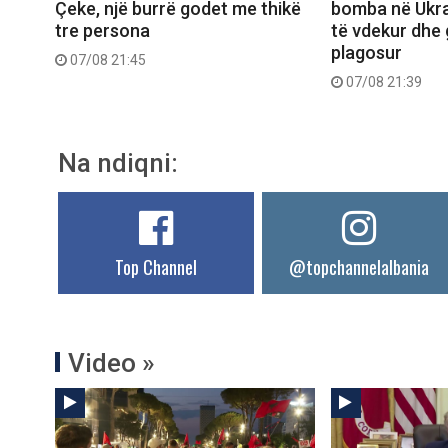
Çeke, një burrë godet me thikë
bomba në Ukra
tre persona
të vdekur dhe 
plagosur
07/08 21:45
07/08 21:39
Na ndiqni:
Top Channel
@topchannelalbania
Video »