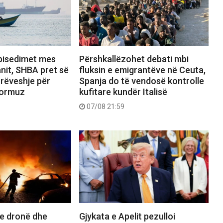
bisedimet mes
Përshkallëzohet debati mbi
nit, SHBA pret së
fluksin e emigrantëve në Ceuta,
rrëveshje për
Spanja do të vendosë kontrolle
Hormuz
kufitare kundër Italisë
07/08 21:59
e dronë dhe
Gjykata e Apelit pezulloi