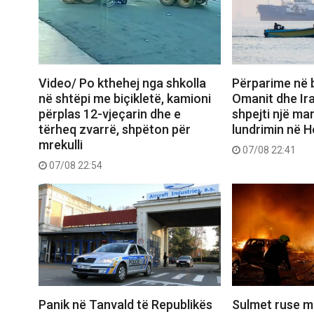
Video/ Po kthehej nga shkolla
Përparime në 
në shtëpi me biçikletë, kamioni
Omanit dhe Ira
përplas 12-vjeçarin dhe e
shpejti një ma
tërheq zvarrë, shpëton për
lundrimin në 
mrekulli
07/08 22:41
07/08 22:54
Panik në Tanvald të Republikës
Sulmet ruse m