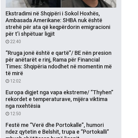
Ekstradimi në Shqipëri i Sokol Hoxhës,
Ambasada Amerikane: SHBA nuk është
strehë për ata që keqpërdorin emigracioni
për t’i shpëtuar ligjit
22:40
“Rruga jonë është e qartë”/ BE nën presion
për anëtarët e rinj, Rama për Financial
Times: Shqipëria ndodhet në momentin më
të mirë
12:02
Europa digjet nga vapa ekstreme/ “Thyhen”
rekordet e temperaturave, mijëra viktima
nga nxehtësia
12:50
Festë me “Verë dhe Portokalle”, humori
ndez qytetin e Belshit, trupa e “Portokalli”