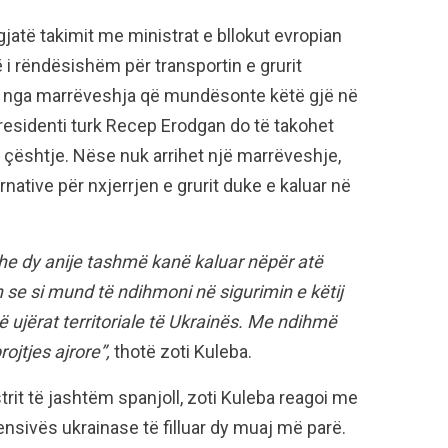
gjatë takimit me ministrat e bllokut evropian
 i rëndësishëm për transportin e grurit
ë nga marrëveshja që mundësonte këtë gjë në
Presidenti turk Recep Erodgan do të takohet
ë çështje. Nëse nuk arrihet një marrëveshje,
ternative për nxjerrjen e grurit duke e kaluar në
 dhe dy anije tashmë kanë kaluar nëpër atë
h se si mund të ndihmoni në sigurimin e këtij
në ujërat territoriale të Ukrainës. Me ndihmë
jtjes ajrore”,
thotë zoti Kuleba.
rit të jashtëm spanjoll, zoti Kuleba reagoi me
ensivës ukrainase të filluar dy muaj më parë.