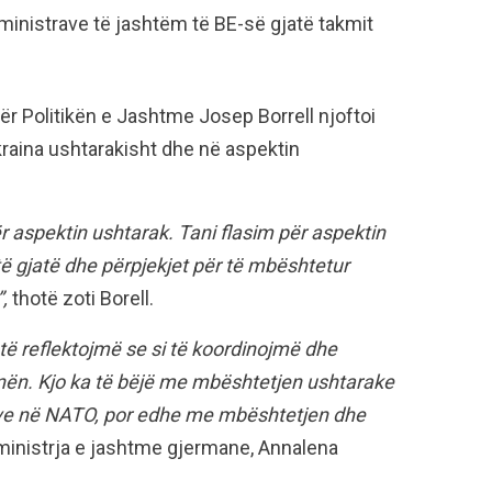
 ministrave të jashtëm të BE-së gjatë takmit
ër Politikën e Jashtme Josep Borrell njoftoi
kraina ushtarakisht dhe në aspektin
 aspektin ushtarak. Tani flasim për aspektin
të gjatë dhe përpjekjet për të mbështetur
”,
thotë zoti Borell.
 të reflektojmë se si të koordinojmë dhe
ën. Kjo ka të bëjë me mbështetjen ushtarake
eve në NATO, por edhe me mbështetjen dhe
ministrja e jashtme gjermane, Annalena