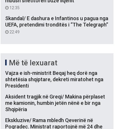
mbush shëtitoren buzë liqenit
12:35
Skandal/ E dashura e Infantinos u pagua nga
UEFA, pretendimi tronditës i “The Telegraph”
22:49
Më të lexuarat
Vajza e ish-ministrit Beqaj heq dorë nga
shtetësia shqiptare, dekreti miratohet nga
Presidenti
Aksident tragjik në Greqi/ Makina përplaset
me kamionin, humbin jetën nënë e bir nga
Shqipëria
Ekskluzive/ Rama mbledh Qeverinë në
Pogradec. Ministrat raportojnë më 24 dhe