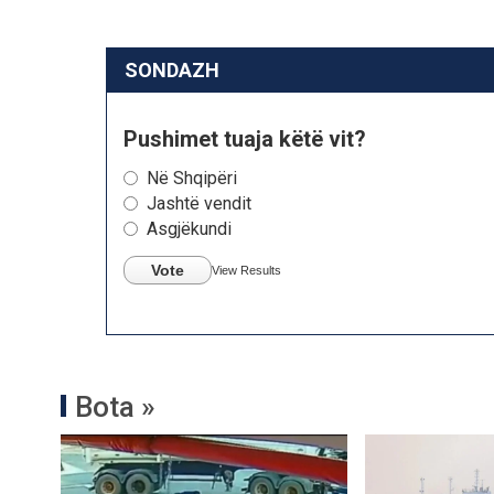
SONDAZH
Pushimet tuaja këtë vit?
Në Shqipëri
Jashtë vendit
Asgjëkundi
Vote
View Results
Bota »