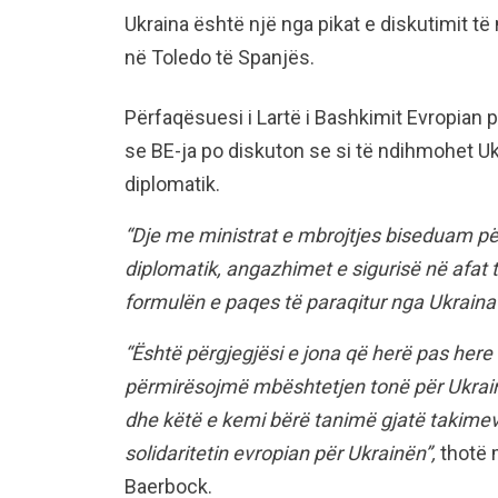
Ukraina është një nga pikat e diskutimit të
në Toledo të Spanjës.
Përfaqësuesi i Lartë i Bashkimit Evropian p
se BE-ja po diskuton se si të ndihmohet U
diplomatik.
“Dje me ministrat e mbrojtjes biseduam për
diplomatik, angazhimet e sigurisë në afat 
formulën e paqes të paraqitur nga Ukraina
“Është përgjegjësi e jona që herë pas here
përmirësojmë mbështetjen tonë për Ukrain
dhe këtë e kemi bërë tanimë gjatë takim
solidaritetin evropian për Ukrainën”,
thotë 
Baerbock.