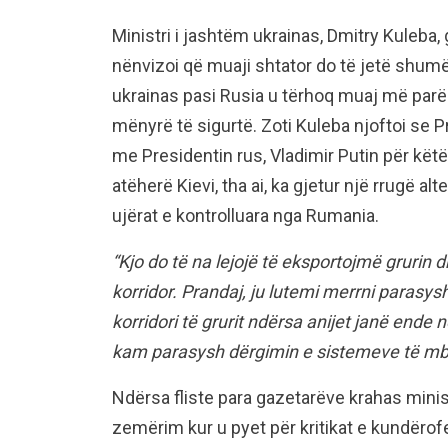
Ministri i jashtëm ukrainas, Dmitry Kuleba, 
nënvizoi që muaji shtator do të jetë shumë
ukrainas pasi Rusia u tërhoq muaj më par
mënyrë të sigurtë. Zoti Kuleba njoftoi se 
me Presidentin rus, Vladimir Putin për kët
atëherë Kievi, tha ai, ka gjetur një rrugë al
ujërat e kontrolluara nga Rumania.
“Kjo do të na lejojë të eksportojmë grurin
korridor. Prandaj, ju lutemi merrni parasys
korridori të grurit ndërsa anijet janë ende 
kam parasysh dërgimin e sistemeve të mbro
Ndërsa fliste para gazetarëve krahas minist
zemërim kur u pyet për kritikat e kundërof