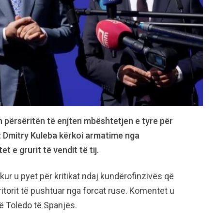
 përsëritën të enjten mbështetjen e tyre për
it Dmitry Kuleba kërkoi armatime nga
 e grurit të vendit të tij.
ur u pyet për kritikat ndaj kundërofinzivës që
rritorit të pushtuar nga forcat ruse. Komentet u
ë Toledo të Spanjës.