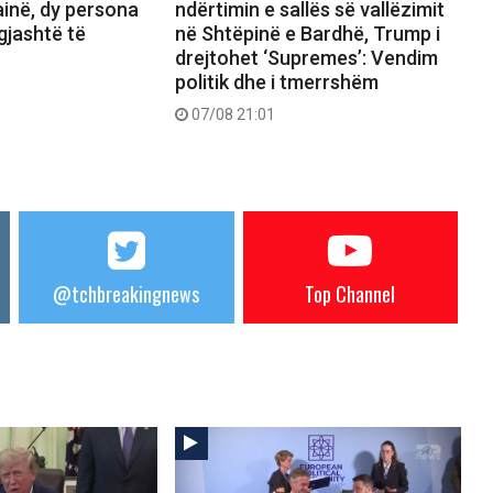
inë, dy persona
ndërtimin e sallës së vallëzimit
gjashtë të
në Shtëpinë e Bardhë, Trump i
drejtohet ‘Supremes’: Vendim
politik dhe i tmerrshëm
07/08 21:01
@tchbreakingnews
Top Channel