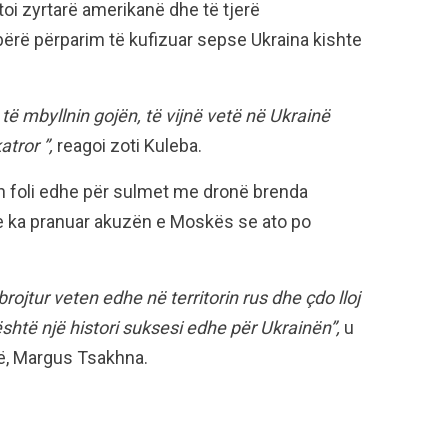
oi zyrtarë amerikanë dhe të tjerë
bërë përparim të kufizuar sepse Ukraina kishte
 të mbyllnin gojën, të vijnë vetë në Ukrainë
atror ”,
reagoi zoti Kuleba.
an foli edhe për sulmet me dronë brenda
k e ka pranuar akuzën e Moskës se ato po
brojtur veten edhe në territorin rus dhe çdo lloj
shtë një histori suksesi edhe për Ukrainën”,
u
së, Margus Tsakhna.