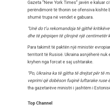
Gazeta “New York Times” javën e kaluar cit
perëndimorë të thonin se ofensiva kishte 
shumë trupa në vendet e gabuara.
“Unë do t’u rekomandoja të gjithë kritikëve
dhe të përpiqen të çlirojnë një centimetër k
Para takimit të paktën një ministër evropi
territorit të Rusisë. Ukraina asnjëherë nu
kryhen nga forcat e saj ushtarake.
“Po, Ukraina ka të gjitha të drejtat për të m
veprimi që dobëson fuqinë luftarake ruse ë
tha gazetarëve ministri i jashtëm i Estoni
Top Channel