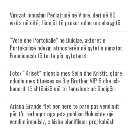
Virozat mbushin Pediatrinë në Vlorë, deri në 80
vizita në ditë, fëmijët të prekur edhe me alergjitë
“Verë dhe Portokalle” në Bulqizë, aktorët e
Portokallisë ndezin atmosferën në qytetin minator.
Emocionesh të forta për qytetarët
Foto/ “Kriset” miqësia mes Selin dhe Kristit, çfarë
ndodhi mes fitueses së Big Brother VIP 5 dhe ish-
banorit të shtëpisë më të famshme në Shqipëri
Ariana Grande flet për herë të parë pas vendimit
për t’u tërhequr nga jeta publike: Nuk ishte një
vendim impulsiv, e kisha planifikuar prej kohësh