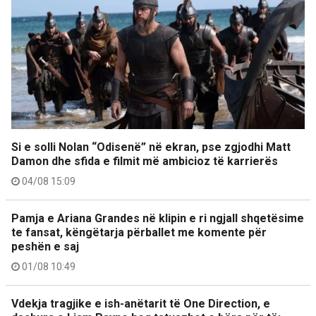
Si e solli Nolan “Odisenë” në ekran, pse zgjodhi Matt
Damon dhe sfida e filmit më ambicioz të karrierës
04/08 15:09
Pamja e Ariana Grandes në klipin e ri ngjall shqetësime
te fansat, këngëtarja përballet me komente për
peshën e saj
01/08 10:49
Vdekja tragjike e ish-anëtarit të One Direction, e