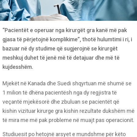
“Pacientët e operuar nga kirurgët gra kanë më pak
gjasa të përjetojnë komplikime”, thotë hulumtimi i ri, i
bazuar në dy studime që sugjerojnë se kirurgët
meshkuj duhet të jenë më të detajuar dhe më të
kujdesshëm.
Mjekët në Kanada dhe Suedi shqyrtuan më shumë se
1 milion të dhëna pacientësh nga dy regjistra të
veçantë mjekësorë dhe zbuluan se pacientët që
kishin vizituar kirurge gra kishin rezultate dukshëm më
të mira me më pak probleme në muajt pas operacionit.
Studiuesit po hetojnë arsyet e mundshme për këto