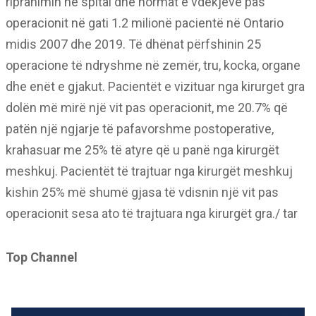
ripranimin në spital dhe normat e vdekjeve pas
operacionit në gati 1.2 milionë pacientë në Ontario
midis 2007 dhe 2019. Të dhënat përfshinin 25
operacione të ndryshme në zemër, tru, kocka, organe
dhe enët e gjakut. Pacientët e vizituar nga kirurget gra
dolën më mirë një vit pas operacionit, me 20.7% që
patën një ngjarje të pafavorshme postoperative,
krahasuar me 25% të atyre që u panë nga kirurgët
meshkuj. Pacientët të trajtuar nga kirurgët meshkuj
kishin 25% më shumë gjasa të vdisnin një vit pas
operacionit sesa ato të trajtuara nga kirurgët gra./ tar
Top Channel