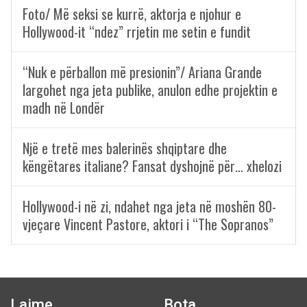
Foto/ Më seksi se kurrë, aktorja e njohur e
Hollywood-it “ndez” rrjetin me setin e fundit
“Nuk e përballon më presionin”/ Ariana Grande
largohet nga jeta publike, anulon edhe projektin e
madh në Londër
Një e tretë mes balerinës shqiptare dhe
këngëtares italiane? Fansat dyshojnë për… xhelozi
Hollywood-i në zi, ndahet nga jeta në moshën 80-
vjeçare Vincent Pastore, aktori i “The Sopranos”
Lajme
Bota