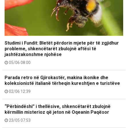
Studimi i Fundit: Bletët përdorin mjete për të zgjidhur
probleme, shkencëtarët zbulojnë aftësi të
jashtëzakonshme njohëse
05/06 08:00
Parada retro në Gjirokastër, makina ikonike dhe
koleksionistë italianë tërheqin kureshtjen e turistëve
02/06 12:39
“Përbindëshi” i thellësive, shkencëtarët zbulojnë
kërmillin misterioz që jeton në Oqeanin Paqësor
23/05 07:53