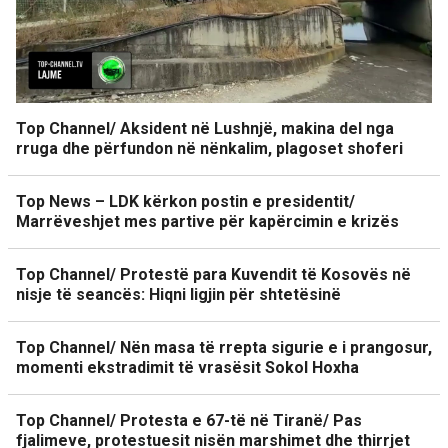
Top Channel/ Aksident në Lushnjë, makina del nga
rruga dhe përfundon në nënkalim, plagoset shoferi
Top News – LDK kërkon postin e presidentit/
Marrëveshjet mes partive për kapërcimin e krizës
Top Channel/ Protestë para Kuvendit të Kosovës në
nisje të seancës: Hiqni ligjin për shtetësinë
Top Channel/ Nën masa të rrepta sigurie e i prangosur,
momenti ekstradimit të vrasësit Sokol Hoxha
Top Channel/ Protesta e 67-të në Tiranë/ Pas
fjalimeve, protestuesit nisën marshimet dhe thirrjet