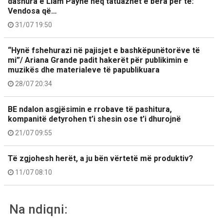
dashura e Liam Payne heq tatuazhet e bëra për të:
Vendosa që…
31/07 19:50
“Hynë fshehurazi në pajisjet e bashkëpunëtorëve të
mi”/ Ariana Grande padit hakerët për publikimin e
muzikës dhe materialeve të papublikuara
28/07 20:34
BE ndalon asgjësimin e rrobave të pashitura,
kompanitë detyrohen t’i shesin ose t’i dhurojnë
21/07 09:55
Të zgjohesh herët, a ju bën vërtetë më produktiv?
11/07 08:10
Na ndiqni: