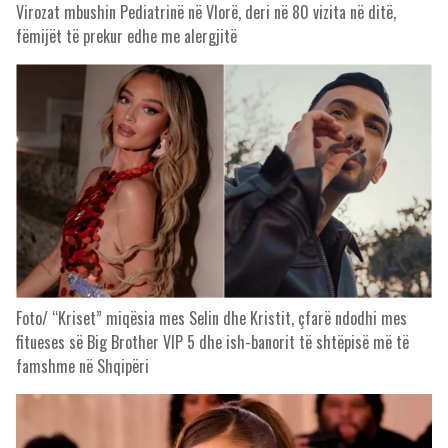
Virozat mbushin Pediatrinë në Vlorë, deri në 80 vizita në ditë,
fëmijët të prekur edhe me alergjitë
Foto/ “Kriset” miqësia mes Selin dhe Kristit, çfarë ndodhi mes
fitueses së Big Brother VIP 5 dhe ish-banorit të shtëpisë më të
famshme në Shqipëri