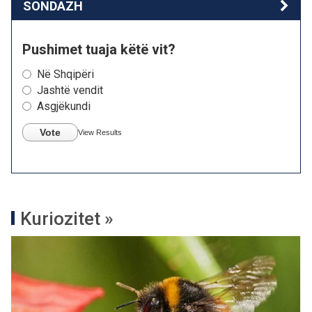
SONDAZH
Pushimet tuaja këtë vit?
Në Shqipëri
Jashtë vendit
Asgjëkundi
Vote
View Results
Kuriozitet »