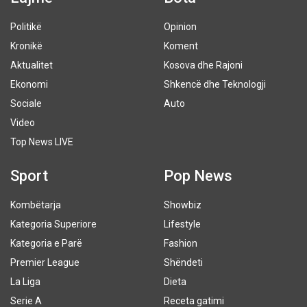
Politikë
Opinion
Kronikë
Koment
Aktualitet
Kosova dhe Rajoni
Ekonomi
Shkencë dhe Teknologji
Sociale
Auto
Video
Top News LIVE
Sport
Pop News
Kombëtarja
Showbiz
Kategoria Superiore
Lifestyle
Kategoria e Parë
Fashion
Premier League
Shëndeti
La Liga
Dieta
Serie A
Receta gatimi