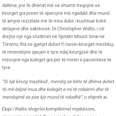
dallime, por të dhënat më së shumti tregojnë se
kirurget gra priren të operojnë më ngadalë dhe mund
të arrijnë rezultate më të mira duke i kushtuar kohë
detajeve dhe saktësisë. Dr.Christopher Wallis, i cili
drejtoi një nga studimet në Spitalin Mount Sinai në
Toronto, tha se gjetjet duhet t’i nxisin kirurgët meshkuj
të rimendojnë qasjen e tyre ndaj kirurgjisë dhe të
mësojnë nga koleget gra për të mirën e pacientëve të
tyre.
“Si një kirurg mashkull , mendoj se këto të dhëna duhet
të më bëjnë mua dhe kolegët e mi të ndalemi dhe të
mendojmë se pse kjo mund të ndodhë”,
u shpreh ai.
Ekipi i Wallis shqyrtoi komplikimet mjekësore,