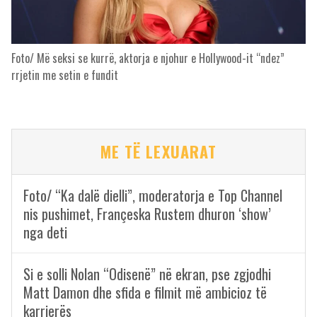
Foto/ Më seksi se kurrë, aktorja e njohur e Hollywood-it “ndez”
rrjetin me setin e fundit
ME TË LEXUARAT
Foto/ “Ka dalë dielli”, moderatorja e Top Channel
nis pushimet, Françeska Rustem dhuron ‘show’
nga deti
Si e solli Nolan “Odisenë” në ekran, pse zgjodhi
Matt Damon dhe sfida e filmit më ambicioz të
karrierës