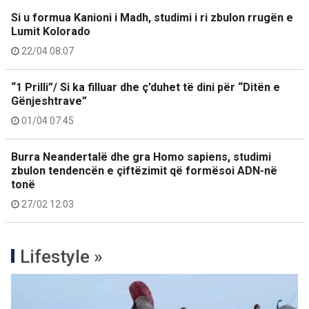
Si u formua Kanioni i Madh, studimi i ri zbulon rrugën e
Lumit Kolorado
22/04 08:07
“1 Prilli”/ Si ka filluar dhe ç’duhet të dini për “Ditën e
Gënjeshtrave”
01/04 07:45
Burra Neandertalë dhe gra Homo sapiens, studimi
zbulon tendencën e çiftëzimit që formësoi ADN-në
tonë
27/02 12:03
Lifestyle »