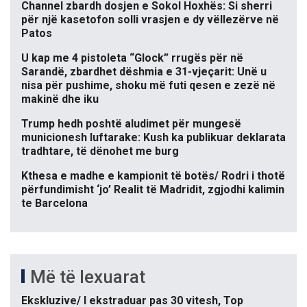
Channel zbardh dosjen e Sokol Hoxhës: Si sherri
për një kasetofon solli vrasjen e dy vëllezërve në
Patos
U kap me 4 pistoleta “Glock” rrugës për në
Sarandë, zbardhet dëshmia e 31-vjeçarit: Unë u
nisa për pushime, shoku më futi qesen e zezë në
makinë dhe iku
Trump hedh poshtë aludimet për mungesë
municionesh luftarake: Kush ka publikuar deklarata
tradhtare, të dënohet me burg
Kthesa e madhe e kampionit të botës/ Rodri i thotë
përfundimisht ‘jo’ Realit të Madridit, zgjodhi kalimin
te Barcelona
Më të lexuarat
Ekskluzive/ I ekstraduar pas 30 vitesh, Top