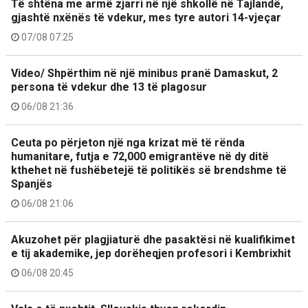
Të shtëna me armë zjarri në një shkollë në Tajlandë,
gjashtë nxënës të vdekur, mes tyre autori 14-vjeçar
07/08 07:25
Video/ Shpërthim në një minibus pranë Damaskut, 2
persona të vdekur dhe 13 të plagosur
06/08 21:36
Ceuta po përjeton një nga krizat më të rënda
humanitare, futja e 72,000 emigrantëve në dy ditë
kthehet në fushëbetejë të politikës së brendshme të
Spanjës
06/08 21:06
Akuzohet për plagjiaturë dhe pasaktësi në kualifikimet
e tij akademike, jep dorëheqjen profesori i Kembrixhit
06/08 20:45