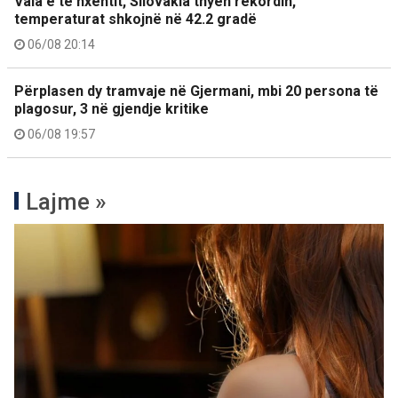
Vala e të nxehtit, Sllovakia thyen rekordin,
temperaturat shkojnë në 42.2 gradë
06/08 20:14
Përplasen dy tramvaje në Gjermani, mbi 20 persona të
plagosur, 3 në gjendje kritike
06/08 19:57
Lajme »