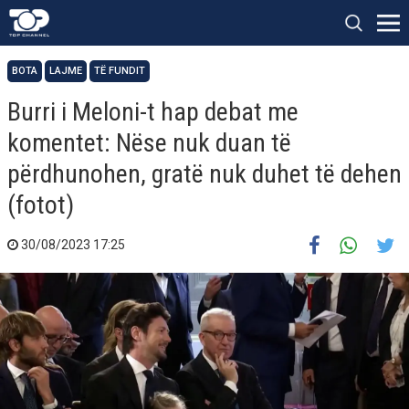
BOTA
LAJME
TË FUNDIT
Burri i Meloni-t hap debat me
komentet: Nëse nuk duan të
përdhunohen, gratë nuk duhet të dehen
(fotot)
30/08/2023 17:25