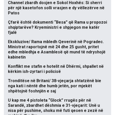
Channel zbardh dosjen e Sokol Hoxhës: Si sherri
për një kasetofon solli vrasjen e dy vëllezërve në
Patos
Çfarë është dokumenti “Besa” që Rama u propozoi
shqiptarëve? Kryeministri e shpjegon me katër
fjalë
Ekskluzive/ Rama mbledh Qeverinë në Pogradec.
Ministrat raportojnë më 24 dhe 25 gusht, pritet
edhe mbledhja e Asamblesë që mund të ndryshojë
kabinetin
Konflikt me stafin e hotelit në Dhërmi, shpallet në
kërkim ish-zyrtari i policisë
Tronditëse në Britani/ 38-vjeçarja shtatzënë bie
nga kati i nëntë dhe humb jetën, por mjekët
shpëtojnë foshnjën e saj
U kap me 4 pistoleta “Glock” rrugës për në
Sarandë, zbardhet dëshmia e 31-vjeçarit: Unë u
nisa për pushime, shoku më futi qesen e zezë në