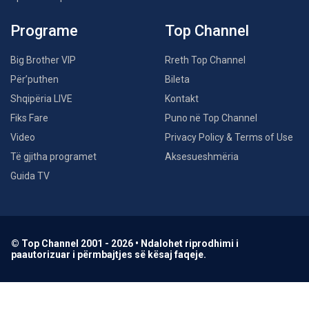
Programe
Top Channel
Big Brother VIP
Rreth Top Channel
Për’puthen
Bileta
Shqipëria LIVE
Kontakt
Fiks Fare
Puno në Top Channel
Video
Privacy Policy & Terms of Use
Të gjitha programet
Aksesueshmëria
Guida TV
© Top Channel 2001 - 2026 • Ndalohet riprodhimi i
paautorizuar i përmbajtjes së kësaj faqeje.