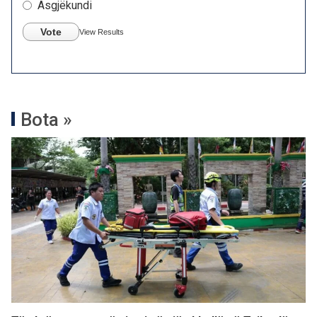
Asgjëkundi
Vote
View Results
Bota »