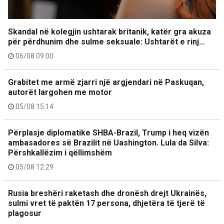
Skandal në kolegjin ushtarak britanik, katër gra akuza
për përdhunim dhe sulme seksuale: Ushtarët e rinj…
06/08 09:00
Grabitet me armë zjarri një argjendari në Paskuqan,
autorët largohen me motor
05/08 15:14
Përplasje diplomatike SHBA-Brazil, Trump i heq vizën
ambasadores së Brazilit në Uashington. Lula da Silva:
Përshkallëzim i qëllimshëm
05/08 12:29
Rusia breshëri raketash dhe dronësh drejt Ukrainës,
sulmi vret të paktën 17 persona, dhjetëra të tjerë të
plagosur