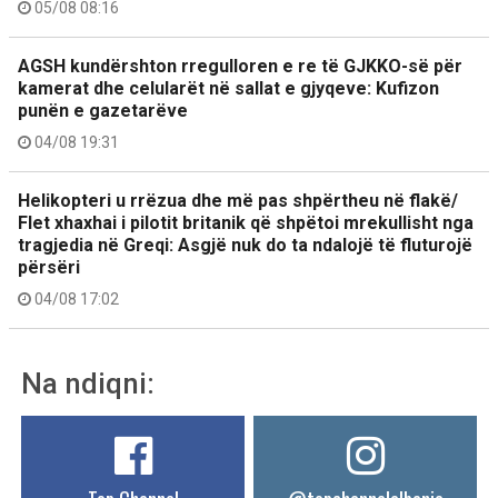
05/08 08:16
AGSH kundërshton rregulloren e re të GJKKO-së për
kamerat dhe celularët në sallat e gjyqeve: Kufizon
punën e gazetarëve
04/08 19:31
Helikopteri u rrëzua dhe më pas shpërtheu në flakë/
Flet xhaxhai i pilotit britanik që shpëtoi mrekullisht nga
tragjedia në Greqi: Asgjë nuk do ta ndalojë të fluturojë
përsëri
04/08 17:02
Na ndiqni: