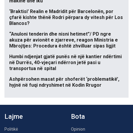
makinë dhe iku
‘Braktisi’ Realin e Madridit për Barcelonën, por
çfarë kishte thënë Rodri përpara dy vitesh për Los
Blancos?
“Anuloni tenderin dhe nisni hetimet”/ PD ngre
akuza për avionët e zjarreve, reagon Ministria e
Mbrojtjes: Procedura është zhvilluar sipas ligjit
Humbi ndjenjat gjatë punës në një kantier ndërtimi
në Durrës, 40-vjeçari ndërron jetë pasi u
transportua në spital
Ashpërsohen masat për shoferët ‘problematikë’,
hyjnë në fuqi ndryshimet në Kodin Rrugor
Lajme
Bota
Politikë
Opinion