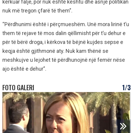
kërkuar falje, por nuk është kështu dhe asnjë politikan
nuk më tregon çfarë të them”.
“Përdhunimi është i përçmueshëm. Unë mora lirinë t’u
them të rejave të mos dalin qëllimisht për t’u dehur e
për të bërë droga, i kërkova të bëjnë kujdes sepse e
keqja është gjithmonë aty. Nuk kam thënë se
meshkujve u lejohet të përdhunojnë një femër nëse
ajo është e dehur”.
FOTO GALERI
1/3