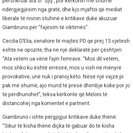
përshkruar ata si “ujq”, por kërkonin më shumë
ndërgjegjësim nga gratë, dhe kjo mjaftoi që mediat
liberale të nisnin stuhinë e kritikave duke akuzuar
Giambruno për “fajësim të viktimës”.
Cecilia D’Elia, senatore të majtës PD qe prej 15 vjetesh
eshte ne opozite, tha në një deklaratë për çështjen:
“Ata vetëm ua vënë fajin femrave. “Mos dil vetëm,
mos shko ku është errësirë, mos u vish në mënyrë
provokative, unë nuk i pranoj këto. Nëse një vajzë pi
pak më shumë, ajo mund të presë dhimbje koke por jo
të përdhunohet”, teksa kërkonte që Meloni të
distancohej nga komentet e partnerit.
Giambruno i ishte përgjigjur kritikave duke thënë:
“Sikur të kisha thënë diçka të gabuar do të kisha