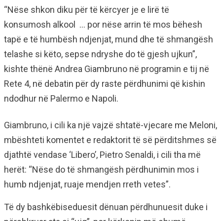
“Nëse shkon diku për të kërcyer je e lirë të
konsumosh alkool … por nëse arrin të mos bëhesh
tapë e të humbësh ndjenjat, mund dhe të shmangësh
telashe si këto, sepse ndryshe do të gjesh ujkun”,
kishte thënë Andrea Giambruno në programin e tij në
Rete 4, në debatin për dy raste përdhunimi që kishin
ndodhur në Palermo e Napoli.
Giambruno, i cili ka një vajzë shtatë-vjecare me Meloni,
mbështeti komentet e redaktorit të së përditshmes së
djathtë vendase ‘Libero’, Pietro Senaldi, i cili tha më
herët: “Nëse do të shmangësh përdhunimin mos i
humb ndjenjat, ruaje mendjen rreth vetes”.
Të dy bashkëbiseduesit dënuan përdhunuesit duke i