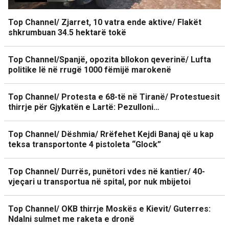
Top Channel/ Zjarret, 10 vatra ende aktive/ Flakët
shkrumbuan 34.5 hektarë tokë
Top Channel/Spanjë, opozita bllokon qeverinë/ Lufta
politike lë në rrugë 1000 fëmijë marokenë
Top Channel/ Protesta e 68-të në Tiranë/ Protestuesit
thirrje për Gjykatën e Lartë: Pezulloni…
Top Channel/ Dëshmia/ Rrëfehet Kejdi Banaj që u kap
teksa transportonte 4 pistoleta “Glock”
Top Channel/ Durrës, punëtori vdes në kantier/ 40-
vjeçari u transportua në spital, por nuk mbijetoi
Top Channel/ OKB thirrje Moskës e Kievit/ Guterres:
Ndalni sulmet me raketa e dronë