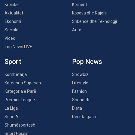
Kronikë
Koment
Aktualitet
Kosova dhe Rajoni
Ekonomi
Shkencë dhe Teknologji
Sociale
Auto
Video
Top News LIVE
Sport
Pop News
Kombëtarja
Showbiz
Kategoria Superiore
Lifestyle
Kategoria e Parë
Fashion
Premier League
Shëndeti
La Liga
Dieta
Serie A
Receta gatimi
Shumësportësh
Sport Gossip