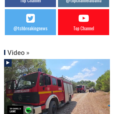
Top Channel
@topchannelalbania
@tchbreakingnews
Top Channel
Video »