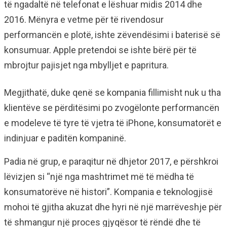
të ngadaltë në telefonat e lëshuar midis 2014 dhe
2016. Mënyra e vetme për të rivendosur
performancën e plotë, ishte zëvendësimi i baterisë së
konsumuar. Apple pretendoi se ishte bërë për të
mbrojtur pajisjet nga mbylljet e papritura.
Megjithatë, duke qenë se kompania fillimisht nuk u tha
klientëve se përditësimi po zvogëlonte performancën
e modeleve të tyre të vjetra të iPhone, konsumatorët e
indinjuar e paditën kompaninë.
Padia në grup, e paraqitur në dhjetor 2017, e përshkroi
lëvizjen si “një nga mashtrimet më të mëdha të
konsumatorëve në histori”. Kompania e teknologjisë
mohoi të gjitha akuzat dhe hyri në një marrëveshje për
të shmangur një proces gjyqësor të rëndë dhe të