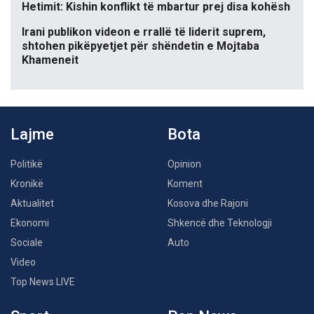
Hetimit: Kishin konflikt të mbartur prej disa kohësh
Irani publikon videon e rrallë të liderit suprem,
shtohen pikëpyetjet për shëndetin e Mojtaba
Khameneit
Lajme
Bota
Politikë
Opinion
Kronikë
Koment
Aktualitet
Kosova dhe Rajoni
Ekonomi
Shkencë dhe Teknologji
Sociale
Auto
Video
Top News LIVE