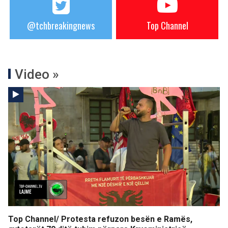
@tchbreakingnews
Top Channel
Video »
Top Channel/ Protesta refuzon besën e Ramës,