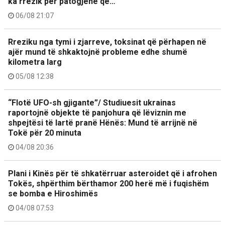
ka rrezik për patogjenë që…
06/08 21:07
Rreziku nga tymi i zjarreve, toksinat që përhapen në
ajër mund të shkaktojnë probleme edhe shumë
kilometra larg
05/08 12:38
“Flotë UFO-sh gjigante”/ Studiuesit ukrainas
raportojnë objekte të panjohura që lëviznin me
shpejtësi të lartë pranë Hënës: Mund të arrijnë në
Tokë për 20 minuta
04/08 20:36
Plani i Kinës për të shkatërruar asteroidet që i afrohen
Tokës, shpërthim bërthamor 200 herë më i fuqishëm
se bomba e Hiroshimës
04/08 07:53