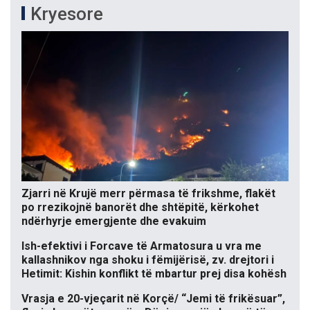
Kryesore
Zjarri në Krujë merr përmasa të frikshme, flakët
po rrezikojnë banorët dhe shtëpitë, kërkohet
ndërhyrje emergjente dhe evakuim
Ish-efektivi i Forcave të Armatosura u vra me
kallashnikov nga shoku i fëmijërisë, zv. drejtori i
Hetimit: Kishin konflikt të mbartur prej disa kohësh
Vrasja e 20-vjeçarit në Korçë/ “Jemi të frikësuar”,