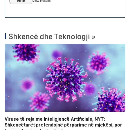
Vote
View Results
Shkencë dhe Teknologji »
Viruse të reja me Inteligjencë Artificiale, NYT:
Shkencëtarët pretendojnë përparime në mjekësi, por