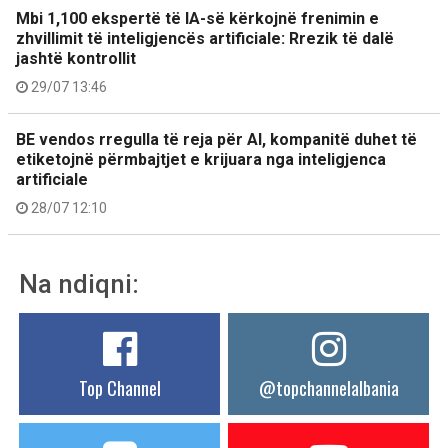
Mbi 1,100 ekspertë të IA-së kërkojnë frenimin e
zhvillimit të inteligjencës artificiale: Rrezik të dalë
jashtë kontrollit
29/07 13:46
BE vendos rregulla të reja për AI, kompanitë duhet të
etiketojnë përmbajtjet e krijuara nga inteligjenca
artificiale
28/07 12:10
Na ndiqni:
Top Channel
@topchannelalbania