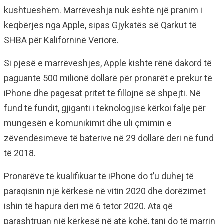
kushtueshëm. Marrëveshja nuk është një pranim i
keqbërjes nga Apple, sipas Gjykatës së Qarkut të
SHBA për Kaliforninë Veriore.
Si pjesë e marrëveshjes, Apple kishte rënë dakord të
paguante 500 milionë dollarë për pronarët e prekur të
iPhone dhe pagesat pritet të fillojnë së shpejti. Në
fund të fundit, gjiganti i teknologjisë kërkoi falje për
mungesën e komunikimit dhe uli çmimin e
zëvendësimeve të baterive në 29 dollarë deri në fund
të 2018.
Pronarëve të kualifikuar të iPhone do t’u duhej të
paraqisnin një kërkesë në vitin 2020 dhe dorëzimet
ishin të hapura deri më 6 tetor 2020. Ata që
parashtruan një kërkesë në atë kohë, tani do të marrin