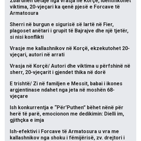
Zbardhen detaje nga vrasja në Korçë, identifikohet
viktima, 20-vjeçari ka qenë pjesë e Forcave të
Armatosura
Sherri në burgun e sigurisë së lartë në Fier,
plagoset anëtari i grupit të Bajrajve dhe një tjetër,
si nisi konflikti
Vrasje me kallashnikov në Korçë, ekzekutohet 20-
vjeçari, autori në arrati
Vrasja në Korçë/ Autori dhe viktima u përfshinë në
sherr, 20-vjeçarit i gjendet thika në dorë
E trishtë/ Zi në familjen e Messit, babai i ikones
argjentinase ndahet nga jeta në moshën 68-
vjeçare
Ish konkurrentja e “Për’Puthen” bëhet nënë për
herë të parë, emocionon me dedikimin: Dielli im,
gjithçka e imja
Ish-efektivi i Forcave të Armatosura u vra me
kallashnikov nga shoku i fëmijërisë, zv. drejtori i