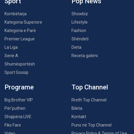
Sport
Pop News
Kombëtarja
Showbiz
Kategoria Superiore
Lifestyle
Kategoria e Parë
Fashion
Premier League
Shëndeti
La Liga
Dieta
Serie A
Receta gatimi
Shumësportësh
Sport Gossip
Programe
Top Channel
Big Brother VIP
Rreth Top Channel
Për’puthen
Bileta
Shqipëria LIVE
Kontakt
Fiks Fare
Puno në Top Channel
Video
Privacy Policy & Terms of Use