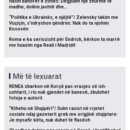
flasin banorët e zonës: Dëgjuam një zhurmë të
madhe, dolëm jashtë dhe…
“Politika e Ukrainës, e njëjtë”/ Zelensky takim me
Vuçiçin, s’ndryshon qëndrim: Nuk do ta njohim
Kosovën
Roma e ka seriozisht për Endrick, kërkon ta marrë
me huazim nga Reali i Madridit
Më të lexuarat
RENEA zbarkon në Korçë pas vrasjes së ish-
ushtarit, i riu nuk gjendet në banesë, zbulohet
fotoja e autorit
“Kthehu në Shqipëri”/ Sulm racist në rrjetet
sociale ndaj gazetarit grek me origjinë shqiptare:
Je mysafir këtu, nuk duhet të flasësh