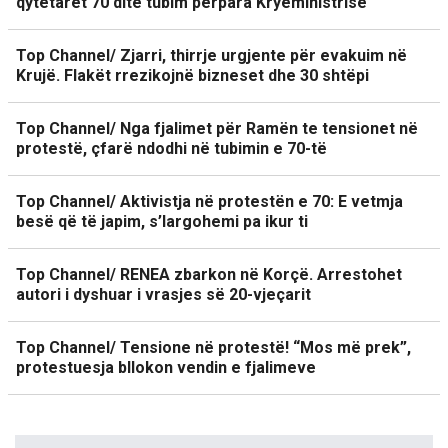
qytetarët 70 ditë tubim përpara Kryeministrisë
Top Channel/ Zjarri, thirrje urgjente për evakuim në
Krujë. Flakët rrezikojnë bizneset dhe 30 shtëpi
Top Channel/ Nga fjalimet për Ramën te tensionet në
protestë, çfarë ndodhi në tubimin e 70-të
Top Channel/ Aktivistja në protestën e 70: E vetmja
besë që të japim, s’largohemi pa ikur ti
Top Channel/ RENEA zbarkon në Korçë. Arrestohet
autori i dyshuar i vrasjes së 20-vjeçarit
Top Channel/ Tensione në protestë! “Mos më prek”,
protestuesja bllokon vendin e fjalimeve