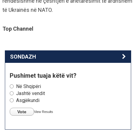
rëndësishme në çështjen e anëtarësimit të ardhshëm
të Ukrainës në NATO.
Top Channel
SONDAZH
Pushimet tuaja këtë vit?
Në Shqipëri
Jashtë vendit
Asgjëkundi
Vote
View Results