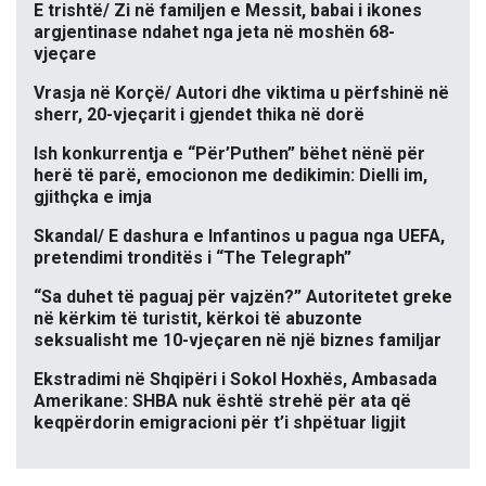
E trishtë/ Zi në familjen e Messit, babai i ikones
argjentinase ndahet nga jeta në moshën 68-
vjeçare
Vrasja në Korçë/ Autori dhe viktima u përfshinë në
sherr, 20-vjeçarit i gjendet thika në dorë
Ish konkurrentja e “Për’Puthen” bëhet nënë për
herë të parë, emocionon me dedikimin: Dielli im,
gjithçka e imja
Skandal/ E dashura e Infantinos u pagua nga UEFA,
pretendimi tronditës i “The Telegraph”
“Sa duhet të paguaj për vajzën?” Autoritetet greke
në kërkim të turistit, kërkoi të abuzonte
seksualisht me 10-vjeçaren në një biznes familjar
Ekstradimi në Shqipëri i Sokol Hoxhës, Ambasada
Amerikane: SHBA nuk është strehë për ata që
keqpërdorin emigracioni për t’i shpëtuar ligjit