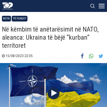
BOTA
TË FUNDIT
Në këmbim të anëtarësimit në NATO,
aleanca: Ukraina të bëjë “kurban”
territoret
15/08/2023 22:05