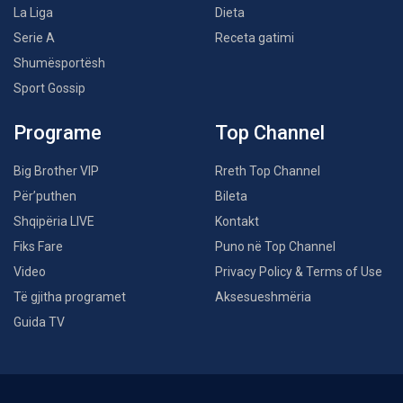
La Liga
Dieta
Serie A
Receta gatimi
Shumësportësh
Sport Gossip
Programe
Top Channel
Big Brother VIP
Rreth Top Channel
Për’puthen
Bileta
Shqipëria LIVE
Kontakt
Fiks Fare
Puno në Top Channel
Video
Privacy Policy & Terms of Use
Të gjitha programet
Aksesueshmëria
Guida TV