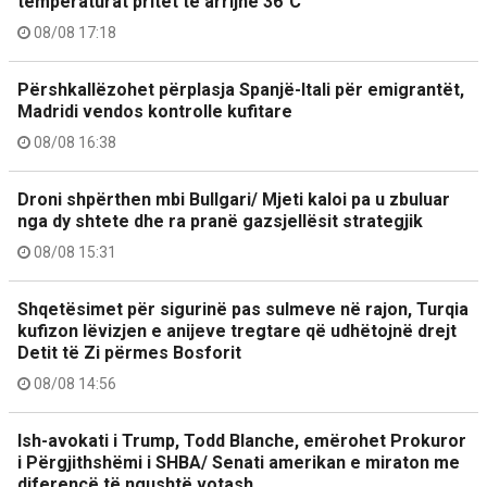
temperaturat pritet të arrijnë 36°C
08/08 17:18
Përshkallëzohet përplasja Spanjë-Itali për emigrantët,
Madridi vendos kontrolle kufitare
08/08 16:38
Droni shpërthen mbi Bullgari/ Mjeti kaloi pa u zbuluar
nga dy shtete dhe ra pranë gazsjellësit strategjik
08/08 15:31
Shqetësimet për sigurinë pas sulmeve në rajon, Turqia
kufizon lëvizjen e anijeve tregtare që udhëtojnë drejt
Detit të Zi përmes Bosforit
08/08 14:56
Ish-avokati i Trump, Todd Blanche, emërohet Prokuror
i Përgjithshëmi i SHBA/ Senati amerikan e miraton me
diferencë të ngushtë votash