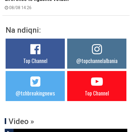
08/08 14:26
Na ndiqni:
Top Channel
@topchannelalbania
@tchbreakingnews
Top Channel
Video »