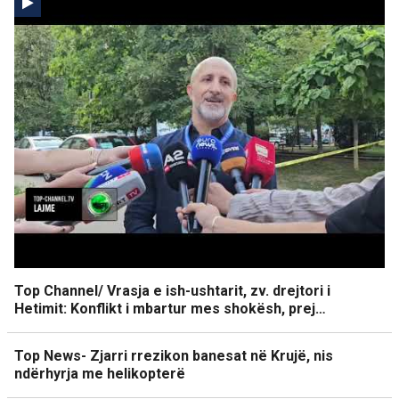
Top Channel/ Vrasja e ish-ushtarit, zv. drejtori i
Hetimit: Konflikt i mbartur mes shokësh, prej…
Top News- Zjarri rrezikon banesat në Krujë, nis
ndërhyrja me helikopterë