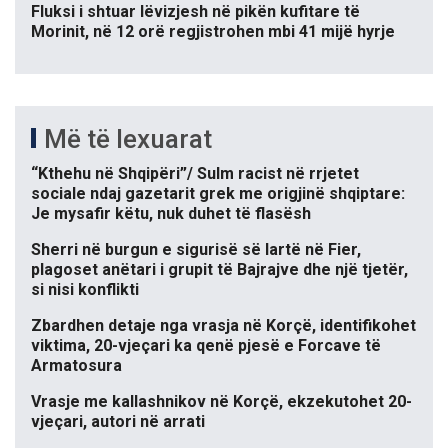
Fluksi i shtuar lëvizjesh në pikën kufitare të
Morinit, në 12 orë regjistrohen mbi 41 mijë hyrje
Më të lexuarat
“Kthehu në Shqipëri”/ Sulm racist në rrjetet
sociale ndaj gazetarit grek me origjinë shqiptare:
Je mysafir këtu, nuk duhet të flasësh
Sherri në burgun e sigurisë së lartë në Fier,
plagoset anëtari i grupit të Bajrajve dhe një tjetër,
si nisi konflikti
Zbardhen detaje nga vrasja në Korçë, identifikohet
viktima, 20-vjeçari ka qenë pjesë e Forcave të
Armatosura
Vrasje me kallashnikov në Korçë, ekzekutohet 20-
vjeçari, autori në arrati