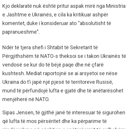
Kjo deklaratë nuk është pritur aspak mirë nga Ministria
e Jashtme e Ukrainës, e cila ka kritikuar ashpër
komentet, duke i konsideruar ato “absolutisht të
papranueshme”.
Ndër të tjera shefi i Shtabit të Sekretarit të
Përgjithshëm të NATO-s theksoi se i takon Ukrainës të
vendosë se kur do të bëjë paqe dhe në çfarë
kushtesh. Mediat raportojnë se ai arsyetoi se nëse
Ukraina do t’i japë një pjesë të territoreve Rusisë,
mund të përfundojë lufta e gjatë dhe të anëtarësohet
menjëherë në NATO.
Sipas Jensen, të gjithë janë të interesuar të sigurohen
që lufta të mos përsëritet dhe ka përparime të