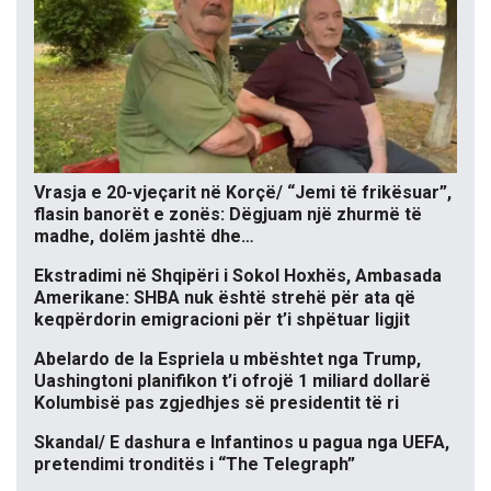
Vrasja e 20-vjeçarit në Korçë/ “Jemi të frikësuar”,
flasin banorët e zonës: Dëgjuam një zhurmë të
madhe, dolëm jashtë dhe…
Ekstradimi në Shqipëri i Sokol Hoxhës, Ambasada
Amerikane: SHBA nuk është strehë për ata që
keqpërdorin emigracioni për t’i shpëtuar ligjit
Abelardo de la Espriela u mbështet nga Trump,
Uashingtoni planifikon t’i ofrojë 1 miliard dollarë
Kolumbisë pas zgjedhjes së presidentit të ri
Skandal/ E dashura e Infantinos u pagua nga UEFA,
pretendimi tronditës i “The Telegraph”