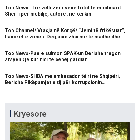
Top News- Tre vëllezër i vënë tritol të moshuarit.
Sherri për mobilje, autorët në kërkim
Top Channel/ Vrasja në Korçë/ “Jemi të frikësuar”,
banorët e zonës: Dëgjuam zhurmë të madhe dhe…
Top News-Pse e sulmon SPAK-un Berisha tregon
arsyen Që kur nisi të bëhej gardian…
Top News-SHBA me ambasador të ri në Shqipëri,
Berisha Pikëpamjet e tij për korrupsionin…
Kryesore