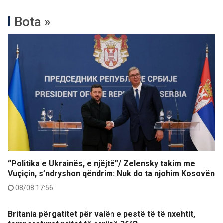
Bota »
“Politika e Ukrainës, e njëjtë”/ Zelensky takim me
Vuçiçin, s’ndryshon qëndrim: Nuk do ta njohim Kosovën
08/08 17:56
Britania përgatitet për valën e pestë të të nxehtit,