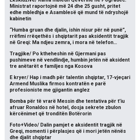
Ministrat raportojnë më 24 dhe 25 gusht, pritet
edhe mbledhja e Asamblesë që mund të ndryshojë
kabinetin
“Humba gruan dhe djalin, ishin nisur për në punë”,
rrëfimi rrëqethës i shqiptarit pas aksidentit tragjik
në Greqi: Ma ndjeu zemra, i mora në telefon…
Tragjike/ Po ktheheshin në Gjermani pas
pushimeve në vendlindje, humbin jetën në aksident
tre anëtarët e familjes nga Kosova
E kryer/ Hap i madh për talentin shqiptar, 17-vjeçari
Armend Muslika firmos kontratën e parë
profesioniste me gjigantin anglez
Bomba për të vrarë Messin dhe tentativa për t’iu
afruar Ronaldos në hotel, dosja sekrete zbulon
kërcënimet që tronditën Botërorin
Foto+Video/ Dalin pamjet e aksidentit tragjik në
Greqi, momenti i përplasjes që i mori jetën nënës
dhe djalit shqiptar