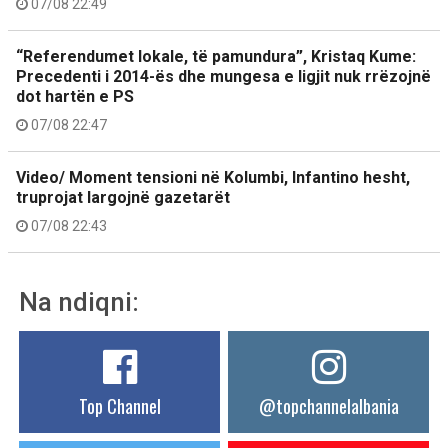
07/08 22:49
“Referendumet lokale, të pamundura”, Kristaq Kume:
Precedenti i 2014-ës dhe mungesa e ligjit nuk rrëzojnë
dot hartën e PS
07/08 22:47
Video/ Moment tensioni në Kolumbi, Infantino hesht,
truprojat largojnë gazetarët
07/08 22:43
Na ndiqni:
Top Channel
@topchannelalbania