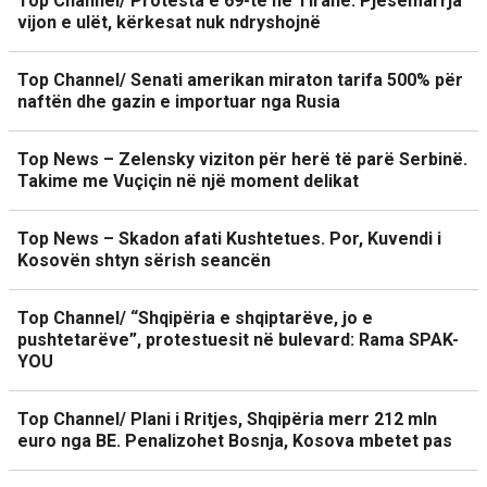
Top Channel/ Protesta e 69-të në Tiranë. Pjesëmarrja
vijon e ulët, kërkesat nuk ndryshojnë
Top Channel/ Senati amerikan miraton tarifa 500% për
naftën dhe gazin e importuar nga Rusia
Top News – Zelensky viziton për herë të parë Serbinë.
Takime me Vuçiçin në një moment delikat
Top News – Skadon afati Kushtetues. Por, Kuvendi i
Kosovën shtyn sërish seancën
Top Channel/ “Shqipëria e shqiptarëve, jo e
pushtetarëve”, protestuesit në bulevard: Rama SPAK-
YOU
Top Channel/ Plani i Rritjes, Shqipëria merr 212 mln
euro nga BE. Penalizohet Bosnja, Kosova mbetet pas