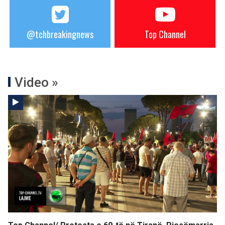
@tchbreakingnews
Top Channel
Video »