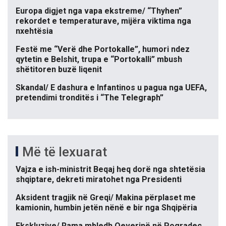
Europa digjet nga vapa ekstreme/ “Thyhen”
rekordet e temperaturave, mijëra viktima nga
nxehtësia
Festë me “Verë dhe Portokalle”, humori ndez
qytetin e Belshit, trupa e “Portokalli” mbush
shëtitoren buzë liqenit
Skandal/ E dashura e Infantinos u pagua nga UEFA,
pretendimi tronditës i “The Telegraph”
Më të lexuarat
Vajza e ish-ministrit Beqaj heq dorë nga shtetësia
shqiptare, dekreti miratohet nga Presidenti
Aksident tragjik në Greqi/ Makina përplaset me
kamionin, humbin jetën nënë e bir nga Shqipëria
Ekskluzive/ Rama mbledh Qeverinë në Pogradec.