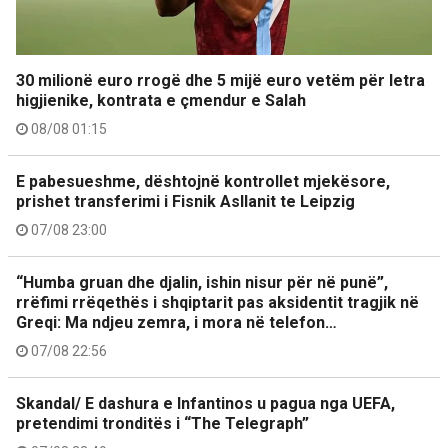
30 milionë euro rrogë dhe 5 mijë euro vetëm për letra
higjienike, kontrata e çmendur e Salah
08/08 01:15
E pabesueshme, dështojnë kontrollet mjekësore,
prishet transferimi i Fisnik Asllanit te Leipzig
07/08 23:00
“Humba gruan dhe djalin, ishin nisur për në punë”,
rrëfimi rrëqethës i shqiptarit pas aksidentit tragjik në
Greqi: Ma ndjeu zemra, i mora në telefon…
07/08 22:56
Skandal/ E dashura e Infantinos u pagua nga UEFA,
pretendimi tronditës i “The Telegraph”