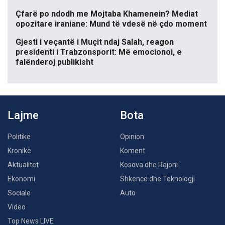
Çfarë po ndodh me Mojtaba Khamenein? Mediat
opozitare iraniane: Mund të vdesë në çdo moment
Gjesti i veçantë i Muçit ndaj Salah, reagon
presidenti i Trabzonsporit: Më emocionoi, e
falënderoj publikisht
Lajme
Bota
Politikë
Opinion
Kronikë
Koment
Aktualitet
Kosova dhe Rajoni
Ekonomi
Shkencë dhe Teknologji
Sociale
Auto
Video
Top News LIVE