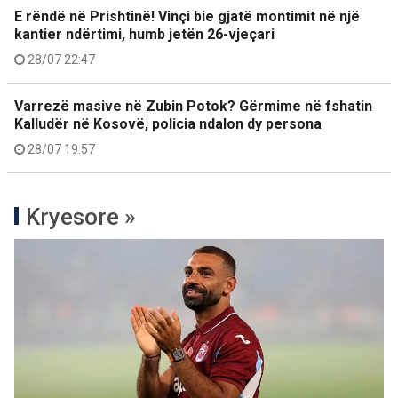
E rëndë në Prishtinë! Vinçi bie gjatë montimit në një
kantier ndërtimi, humb jetën 26-vjeçari
28/07 22:47
Varrezë masive në Zubin Potok? Gërmime në fshatin
Kalludër në Kosovë, policia ndalon dy persona
28/07 19:57
Kryesore »