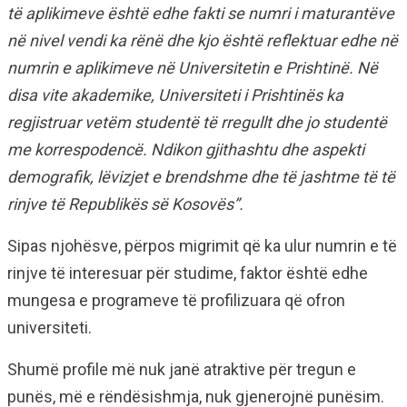
të aplikimeve është edhe fakti se numri i maturantëve
në nivel vendi ka rënë dhe kjo është reflektuar edhe në
numrin e aplikimeve në Universitetin e Prishtinë. Në
disa vite akademike, Universiteti i Prishtinës ka
regjistruar vetëm studentë të rregullt dhe jo studentë
me korrespodencë. Ndikon gjithashtu dhe aspekti
demografik, lëvizjet e brendshme dhe të jashtme të të
rinjve të Republikës së Kosovës”.
Sipas njohësve, përpos migrimit që ka ulur numrin e të
rinjve të interesuar për studime, faktor është edhe
mungesa e programeve të profilizuara që ofron
universiteti.
Shumë profile më nuk janë atraktive për tregun e
punës, më e rëndësishmja, nuk gjenerojnë punësim.