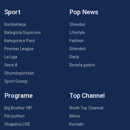
Sport
Pop News
Kombëtarja
Showbiz
Kategoria Superiore
Lifestyle
Kategoria e Parë
Fashion
Premier League
Shëndeti
La Liga
Dieta
Serie A
Receta gatimi
Shumësportësh
Sport Gossip
Programe
Top Channel
Big Brother VIP
Rreth Top Channel
Për’puthen
Bileta
Shqipëria LIVE
Kontakt