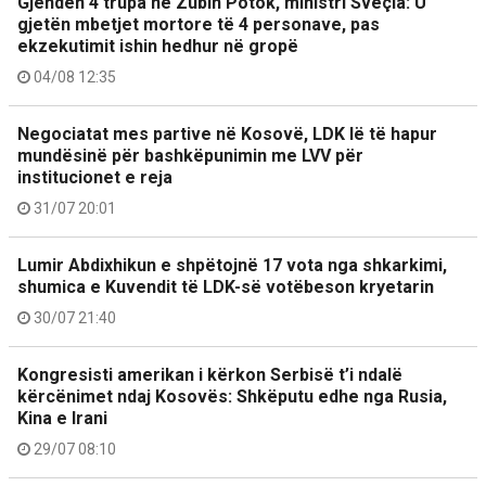
Gjenden 4 trupa në Zubin Potok, ministri Sveçla: U
gjetën mbetjet mortore të 4 personave, pas
ekzekutimit ishin hedhur në gropë
04/08 12:35
Negociatat mes partive në Kosovë, LDK lë të hapur
mundësinë për bashkëpunimin me LVV për
institucionet e reja
31/07 20:01
Lumir Abdixhikun e shpëtojnë 17 vota nga shkarkimi,
shumica e Kuvendit të LDK-së votëbeson kryetarin
30/07 21:40
Kongresisti amerikan i kërkon Serbisë t’i ndalë
kërcënimet ndaj Kosovës: Shkëputu edhe nga Rusia,
Kina e Irani
29/07 08:10