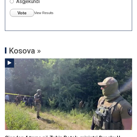
Asgjëkundi
Vote
View Results
Kosova »