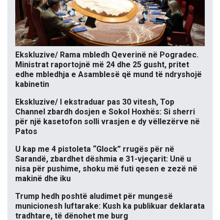
Ekskluzive/ Rama mbledh Qeverinë në Pogradec.
Ministrat raportojnë më 24 dhe 25 gusht, pritet
edhe mbledhja e Asamblesë që mund të ndryshojë
kabinetin
Ekskluzive/ I ekstraduar pas 30 vitesh, Top
Channel zbardh dosjen e Sokol Hoxhës: Si sherri
për një kasetofon solli vrasjen e dy vëllezërve në
Patos
U kap me 4 pistoleta “Glock” rrugës për në
Sarandë, zbardhet dëshmia e 31-vjeçarit: Unë u
nisa për pushime, shoku më futi qesen e zezë në
makinë dhe iku
Trump hedh poshtë aludimet për mungesë
municionesh luftarake: Kush ka publikuar deklarata
tradhtare, të dënohet me burg