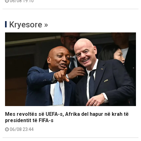
06/08 19:10
Kryesore »
Mes revoltës së UEFA-s, Afrika del hapur në krah të
presidentit të FIFA-s
06/08 23:44