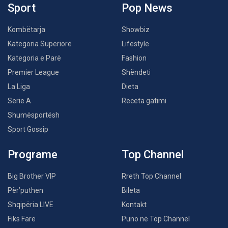
Sport
Pop News
Kombëtarja
Showbiz
Kategoria Superiore
Lifestyle
Kategoria e Parë
Fashion
Premier League
Shëndeti
La Liga
Dieta
Serie A
Receta gatimi
Shumësportësh
Sport Gossip
Programe
Top Channel
Big Brother VIP
Rreth Top Channel
Për’puthen
Bileta
Shqipëria LIVE
Kontakt
Fiks Fare
Puno në Top Channel