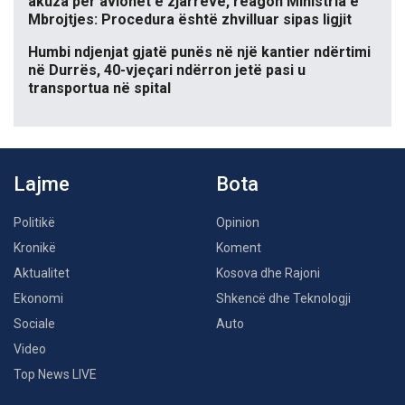
akuza për avionët e zjarreve, reagon Ministria e
Mbrojtjes: Procedura është zhvilluar sipas ligjit
Humbi ndjenjat gjatë punës në një kantier ndërtimi
në Durrës, 40-vjeçari ndërron jetë pasi u
transportua në spital
Lajme
Bota
Politikë
Opinion
Kronikë
Koment
Aktualitet
Kosova dhe Rajoni
Ekonomi
Shkencë dhe Teknologji
Sociale
Auto
Video
Top News LIVE