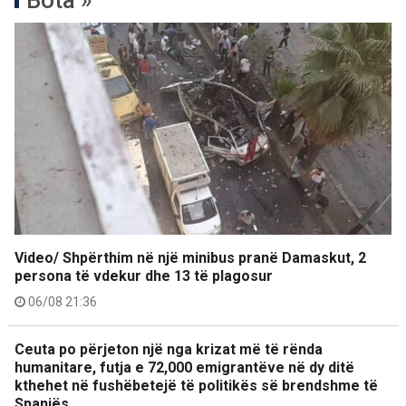
Bota »
Video/ Shpërthim në një minibus pranë Damaskut, 2
persona të vdekur dhe 13 të plagosur
06/08 21:36
Ceuta po përjeton një nga krizat më të rënda
humanitare, futja e 72,000 emigrantëve në dy ditë
kthehet në fushëbetejë të politikës së brendshme të
Spanjës