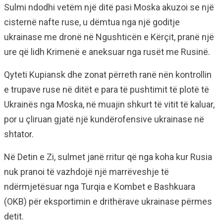
Sulmi ndodhi vetëm një ditë pasi Moska akuzoi se një
cisternë nafte ruse, u dëmtua nga një goditje
ukrainase me dronë në Ngushticën e Kërçit, pranë një
ure që lidh Krimenë e aneksuar nga rusët me Rusinë.
Qyteti Kupiansk dhe zonat përreth ranë nën kontrollin
e trupave ruse në ditët e para të pushtimit të plotë të
Ukrainës nga Moska, në muajin shkurt të vitit të kaluar,
por u çliruan gjatë një kundërofensive ukrainase në
shtator.
Në Detin e Zi, sulmet janë rritur që nga koha kur Rusia
nuk pranoi të vazhdojë një marrëveshje të
ndërmjetësuar nga Turqia e Kombet e Bashkuara
(OKB) për eksportimin e drithërave ukrainase përmes
detit.