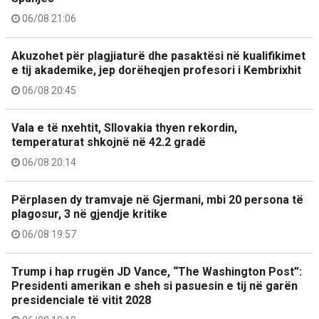
06/08 21:06
Akuzohet për plagjiaturë dhe pasaktësi në kualifikimet
e tij akademike, jep dorëheqjen profesori i Kembrixhit
06/08 20:45
Vala e të nxehtit, Sllovakia thyen rekordin,
temperaturat shkojnë në 42.2 gradë
06/08 20:14
Përplasen dy tramvaje në Gjermani, mbi 20 persona të
plagosur, 3 në gjendje kritike
06/08 19:57
Trump i hap rrugën JD Vance, “The Washington Post”:
Presidenti amerikan e sheh si pasuesin e tij në garën
presidenciale të vitit 2028