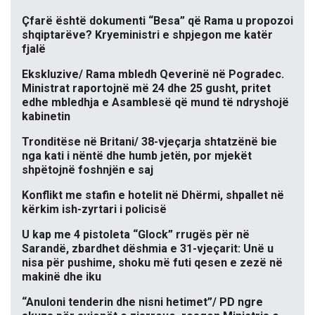
Çfarë është dokumenti “Besa” që Rama u propozoi
shqiptarëve? Kryeministri e shpjegon me katër
fjalë
Ekskluzive/ Rama mbledh Qeverinë në Pogradec.
Ministrat raportojnë më 24 dhe 25 gusht, pritet
edhe mbledhja e Asamblesë që mund të ndryshojë
kabinetin
Tronditëse në Britani/ 38-vjeçarja shtatzënë bie
nga kati i nëntë dhe humb jetën, por mjekët
shpëtojnë foshnjën e saj
Konflikt me stafin e hotelit në Dhërmi, shpallet në
kërkim ish-zyrtari i policisë
U kap me 4 pistoleta “Glock” rrugës për në
Sarandë, zbardhet dëshmia e 31-vjeçarit: Unë u
nisa për pushime, shoku më futi qesen e zezë në
makinë dhe iku
“Anuloni tenderin dhe nisni hetimet”/ PD ngre