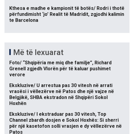
Kthesa e madhe e kampionit të botës/ Rodri i thotë
përfundimisht ‘jo’ Realit të Madridit, zgjodhi kalimin
te Barcelona
Më të lexuarat
Foto/ “Shqipëria me miq dhe familje”, Richard
Grenell zgjedh Vlorën për të kaluar pushimet
verore
Ekskluzive/ U arrestua pas 30 vitesh në arrati
vrasësi i vëllezërve në Patos dhe një vajze në
Belgjikë, SHBA ekstradon në Shqipëri Sokol
Hoxhën
Ekskluzive/ I ekstraduar pas 30 vitesh, Top
Channel zbardh dosjen e Sokol Hoxhës: Si sherri
për një kasetofon solli vrasjen e dy vëllezërve në
Patos