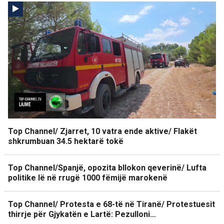
Top Channel/ Zjarret, 10 vatra ende aktive/ Flakët
shkrumbuan 34.5 hektarë tokë
Top Channel/Spanjë, opozita bllokon qeverinë/ Lufta
politike lë në rrugë 1000 fëmijë marokenë
Top Channel/ Protesta e 68-të në Tiranë/ Protestuesit
thirrje për Gjykatën e Lartë: Pezulloni…