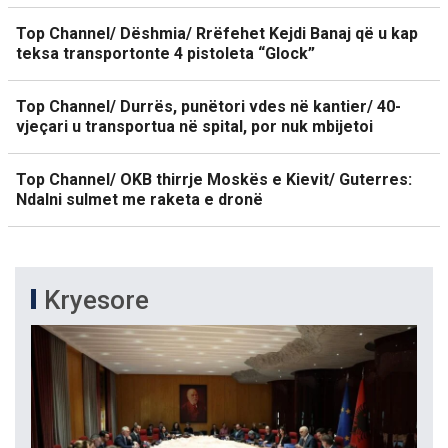
Top Channel/ Dëshmia/ Rrëfehet Kejdi Banaj që u kap
teksa transportonte 4 pistoleta “Glock”
Top Channel/ Durrës, punëtori vdes në kantier/ 40-
vjeçari u transportua në spital, por nuk mbijetoi
Top Channel/ OKB thirrje Moskës e Kievit/ Guterres:
Ndalni sulmet me raketa e dronë
Kryesore