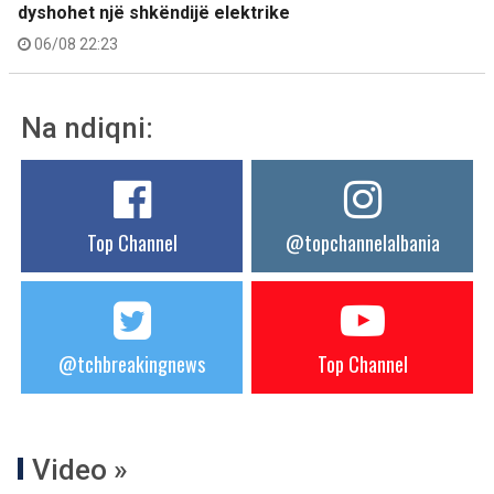
dyshohet një shkëndijë elektrike
06/08 22:23
Na ndiqni:
Top Channel
@topchannelalbania
@tchbreakingnews
Top Channel
Video »