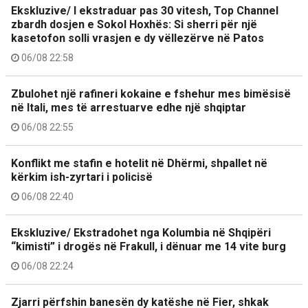
Ekskluzive/ I ekstraduar pas 30 vitesh, Top Channel
zbardh dosjen e Sokol Hoxhës: Si sherri për një
kasetofon solli vrasjen e dy vëllezërve në Patos
06/08 22:58
Zbulohet një rafineri kokaine e fshehur mes bimësisë
në Itali, mes të arrestuarve edhe një shqiptar
06/08 22:55
Konflikt me stafin e hotelit në Dhërmi, shpallet në
kërkim ish-zyrtari i policisë
06/08 22:40
Ekskluzive/ Ekstradohet nga Kolumbia në Shqipëri
“kimisti” i drogës në Frakull, i dënuar me 14 vite burg
06/08 22:24
Zjarri përfshin banesën dy katëshe në Fier, shkak