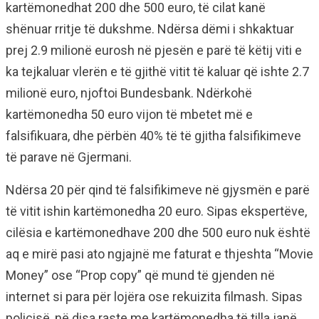
kartëmonedhat 200 dhe 500 euro, të cilat kanë
shënuar rritje të dukshme. Ndërsa dëmi i shkaktuar
prej 2.9 milionë eurosh në pjesën e parë të këtij viti e
ka tejkaluar vlerën e të gjithë vitit të kaluar që ishte 2.7
milionë euro, njoftoi Bundesbank. Ndërkohë
kartëmonedha 50 euro vijon të mbetet më e
falsifikuara, dhe përbën 40% të të gjitha falsifikimeve
të parave në Gjermani.
Ndërsa 20 për qind të falsifikimeve në gjysmën e parë
të vitit ishin kartëmonedha 20 euro. Sipas ekspertëve,
cilësia e kartëmonedhave 200 dhe 500 euro nuk është
aq e mirë pasi ato ngjajnë me faturat e thjeshta “Movie
Money” ose “Prop copy” që mund të gjenden në
internet si para për lojëra ose rekuizita filmash. Sipas
policisë, në disa raste me kartëmonedha të tilla janë