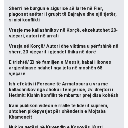
Sherri në burgun e sigurisë së lartë në Fier,
plagoset anëtari i grupit të Bajrajve dhe një tjetër,
si nisi konflikti
Vrasje me kallashnikov në Korçë, ekzekutohet 20-
vjeçari, autori në arrati
Vrasja në Korçë/ Autori dhe viktima u përfshinë në
sherr, 20-vjeçarit i gjendet thika në dorë
E trishtë/ Zi në familjen e Messit, babai i ikones
argjentinase ndahet nga jeta në moshën 68-
vjeçare
Ish-efektivi i Forcave të Armatosura u vra me
kallashnikov nga shoku i fëmijërisë, zv. drejtori i
Hetimit: Kishin konflikt të mbartur prej disa kohësh
Irani publikon videon e rrallë të liderit suprem,
shtohen pikëpyetjet për shëndetin e Mojtaba
Khameneit
Nuk ka qetësi në Kuvendin e Kosovës, Kurti