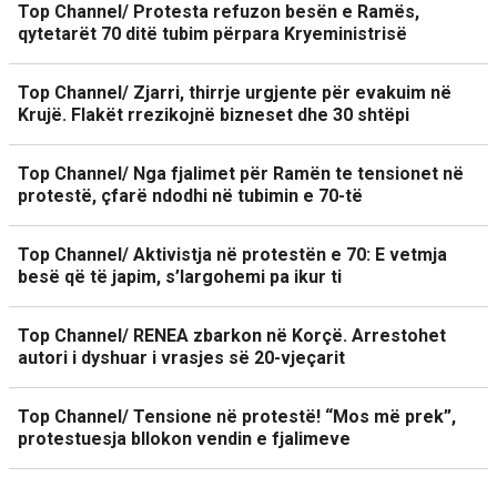
Top Channel/ Protesta refuzon besën e Ramës,
qytetarët 70 ditë tubim përpara Kryeministrisë
Top Channel/ Zjarri, thirrje urgjente për evakuim në
Krujë. Flakët rrezikojnë bizneset dhe 30 shtëpi
Top Channel/ Nga fjalimet për Ramën te tensionet në
protestë, çfarë ndodhi në tubimin e 70-të
Top Channel/ Aktivistja në protestën e 70: E vetmja
besë që të japim, s’largohemi pa ikur ti
Top Channel/ RENEA zbarkon në Korçë. Arrestohet
autori i dyshuar i vrasjes së 20-vjeçarit
Top Channel/ Tensione në protestë! “Mos më prek”,
protestuesja bllokon vendin e fjalimeve