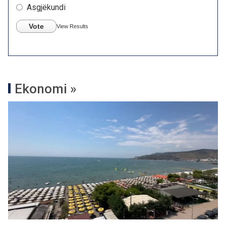
Asgjëkundi
Vote
View Results
Ekonomi »