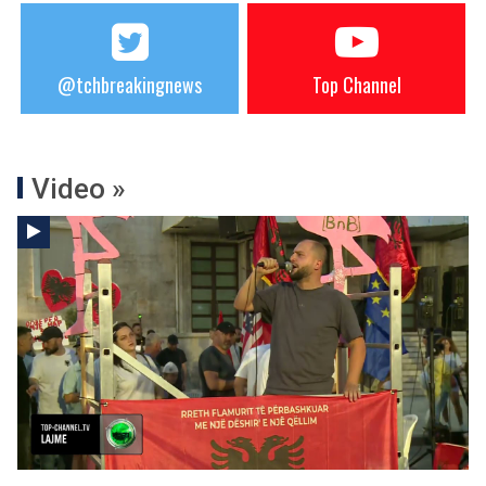
@tchbreakingnews
Top Channel
Video »