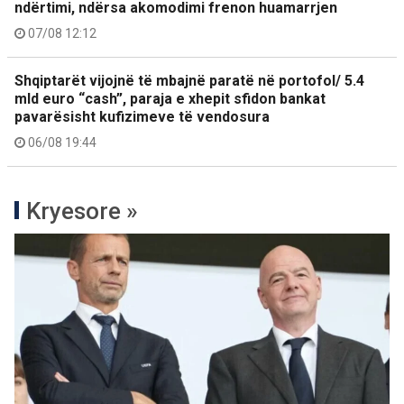
ndërtimi, ndërsa akomodimi frenon huamarrjen
07/08 12:12
Shqiptarët vijojnë të mbajnë paratë në portofol/ 5.4
mld euro “cash”, paraja e xhepit sfidon bankat
pavarësisht kufizimeve të vendosura
06/08 19:44
Kryesore »