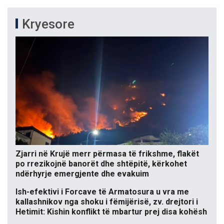
Kryesore
Zjarri në Krujë merr përmasa të frikshme, flakët
po rrezikojnë banorët dhe shtëpitë, kërkohet
ndërhyrje emergjente dhe evakuim
Ish-efektivi i Forcave të Armatosura u vra me
kallashnikov nga shoku i fëmijërisë, zv. drejtori i
Hetimit: Kishin konflikt të mbartur prej disa kohësh