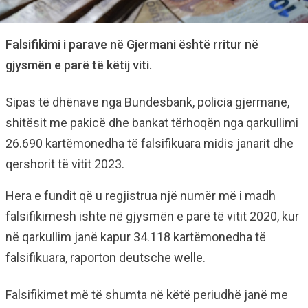
Falsifikimi i parave në Gjermani është rritur në
gjysmën e parë të këtij viti.
Sipas të dhënave nga Bundesbank, policia gjermane,
shitësit me pakicë dhe bankat tërhoqën nga qarkullimi
26.690 kartëmonedha të falsifikuara midis janarit dhe
qershorit të vitit 2023.
Hera e fundit që u regjistrua një numër më i madh
falsifikimesh ishte në gjysmën e parë të vitit 2020, kur
në qarkullim janë kapur 34.118 kartëmonedha të
falsifikuara, raporton deutsche welle.
Falsifikimet më të shumta në këtë periudhë janë me