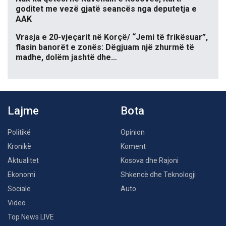
goditet me vezë gjatë seancës nga deputetja e
AAK
Vrasja e 20-vjeçarit në Korçë/ “Jemi të frikësuar”,
flasin banorët e zonës: Dëgjuam një zhurmë të
madhe, dolëm jashtë dhe…
Lajme
Bota
Politikë
Opinion
Kronikë
Koment
Aktualitet
Kosova dhe Rajoni
Ekonomi
Shkencë dhe Teknologji
Sociale
Auto
Video
Top News LIVE