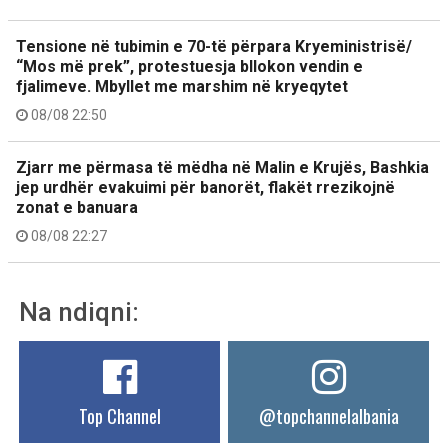
Tensione në tubimin e 70-të përpara Kryeministrisë/
“Mos më prek”, protestuesja bllokon vendin e
fjalimeve. Mbyllet me marshim në kryeqytet
08/08 22:50
Zjarr me përmasa të mëdha në Malin e Krujës, Bashkia
jep urdhër evakuimi për banorët, flakët rrezikojnë
zonat e banuara
08/08 22:27
Na ndiqni:
Top Channel
@topchannelalbania