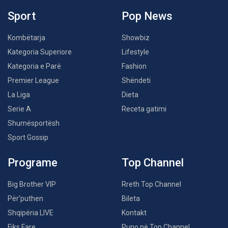
Sport
Pop News
Kombëtarja
Showbiz
Kategoria Superiore
Lifestyle
Kategoria e Parë
Fashion
Premier League
Shëndeti
La Liga
Dieta
Serie A
Receta gatimi
Shumësportësh
Sport Gossip
Programe
Top Channel
Big Brother VIP
Rreth Top Channel
Për’puthen
Bileta
Shqipëria LIVE
Kontakt
Fiks Fare
Puno në Top Channel