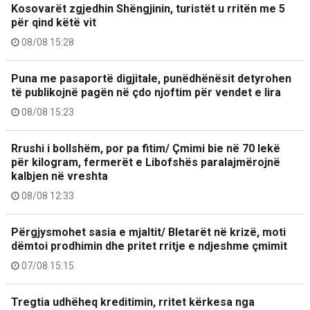
Kosovarët zgjedhin Shëngjinin, turistët u rritën me 5
për qind këtë vit
08/08 15:28
Puna me pasaportë digjitale, punëdhënësit detyrohen
të publikojnë pagën në çdo njoftim për vendet e lira
08/08 15:23
Rrushi i bollshëm, por pa fitim/ Çmimi bie në 70 lekë
për kilogram, fermerët e Libofshës paralajmërojnë
kalbjen në vreshta
08/08 12:33
Përgjysmohet sasia e mjaltit/ Bletarët në krizë, moti
dëmtoi prodhimin dhe pritet rritje e ndjeshme çmimit
07/08 15:15
Tregtia udhëheq kreditimin, rritet kërkesa nga