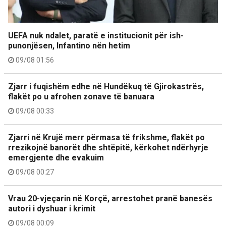
UEFA nuk ndalet, paratë e institucionit për ish-
punonjësen, Infantino nën hetim
09/08 01:56
Zjarr i fuqishëm edhe në Hundëkuq të Gjirokastrës,
flakët po u afrohen zonave të banuara
09/08 00:33
Zjarri në Krujë merr përmasa të frikshme, flakët po
rrezikojnë banorët dhe shtëpitë, kërkohet ndërhyrje
emergjente dhe evakuim
09/08 00:27
Vrau 20-vjeçarin në Korçë, arrestohet pranë banesës
autori i dyshuar i krimit
09/08 00:09