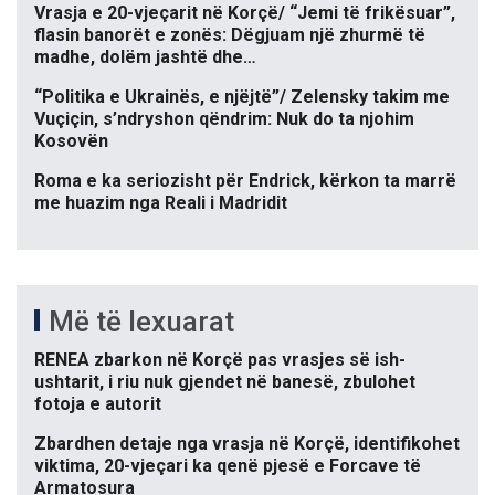
Vrasja e 20-vjeçarit në Korçë/ “Jemi të frikësuar”,
flasin banorët e zonës: Dëgjuam një zhurmë të
madhe, dolëm jashtë dhe…
“Politika e Ukrainës, e njëjtë”/ Zelensky takim me
Vuçiçin, s’ndryshon qëndrim: Nuk do ta njohim
Kosovën
Roma e ka seriozisht për Endrick, kërkon ta marrë
me huazim nga Reali i Madridit
Më të lexuarat
RENEA zbarkon në Korçë pas vrasjes së ish-
ushtarit, i riu nuk gjendet në banesë, zbulohet
fotoja e autorit
Zbardhen detaje nga vrasja në Korçë, identifikohet
viktima, 20-vjeçari ka qenë pjesë e Forcave të
Armatosura