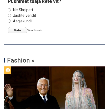
Pushimet tuaja këtë vit?
Në Shqipëri
Jashtë vendit
Asgjëkundi
Vote
View Results
Fashion »