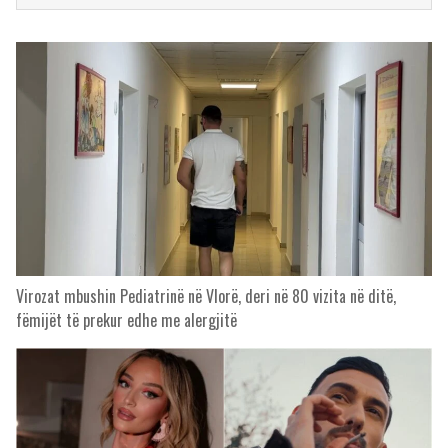
Virozat mbushin Pediatrinë në Vlorë, deri në 80 vizita në ditë,
fëmijët të prekur edhe me alergjitë