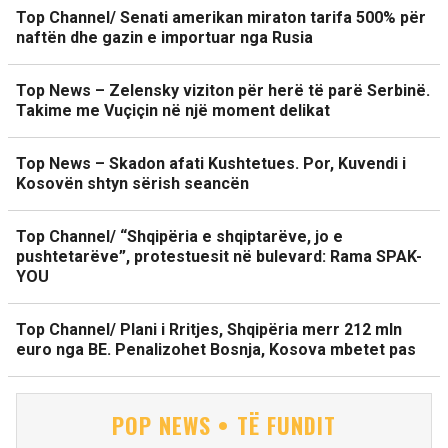
Top Channel/ Senati amerikan miraton tarifa 500% për
naftën dhe gazin e importuar nga Rusia
Top News – Zelensky viziton për herë të parë Serbinë.
Takime me Vuçiçin në një moment delikat
Top News – Skadon afati Kushtetues. Por, Kuvendi i
Kosovën shtyn sërish seancën
Top Channel/ “Shqipëria e shqiptarëve, jo e
pushtetarëve”, protestuesit në bulevard: Rama SPAK-
YOU
Top Channel/ Plani i Rritjes, Shqipëria merr 212 mln
euro nga BE. Penalizohet Bosnja, Kosova mbetet pas
POP NEWS • TË FUNDIT