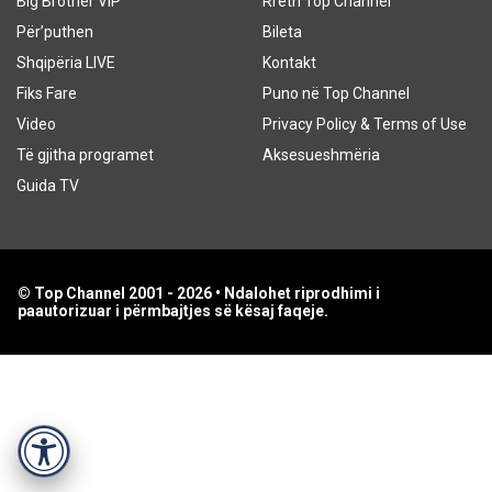
Big Brother VIP
Rreth Top Channel
Për’puthen
Bileta
Shqipëria LIVE
Kontakt
Fiks Fare
Puno në Top Channel
Video
Privacy Policy & Terms of Use
Të gjitha programet
Aksesueshmëria
Guida TV
© Top Channel 2001 - 2026 • Ndalohet riprodhimi i
paautorizuar i përmbajtjes së kësaj faqeje.
Accessibility