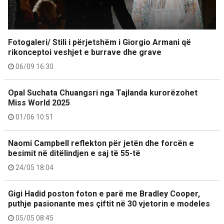
Fotogaleri/ Stili i përjetshëm i Giorgio Armani që
rikonceptoi veshjet e burrave dhe grave
06/09 16:30
Opal Suchata Chuangsri nga Tajlanda kurorëzohet
Miss World 2025
01/06 10:51
Naomi Campbell reflekton për jetën dhe forcën e
besimit në ditëlindjen e saj të 55-të
24/05 18:04
Gigi Hadid poston foton e parë me Bradley Cooper,
puthje pasionante mes çiftit në 30 vjetorin e modeles
05/05 08:45