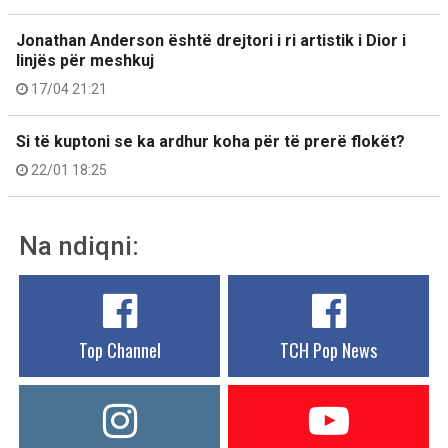
Jonathan Anderson është drejtori i ri artistik i Dior i
linjës për meshkuj
17/04 21:21
Si të kuptoni se ka ardhur koha për të prerë flokët?
22/01 18:25
Na ndiqni:
Top Channel
TCH Pop News