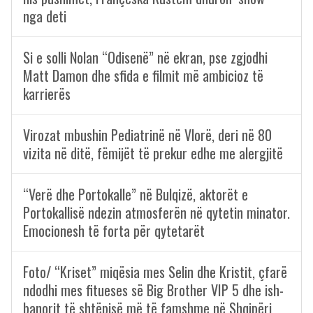
nga deti
Si e solli Nolan “Odisenë” në ekran, pse zgjodhi
Matt Damon dhe sfida e filmit më ambicioz të
karrierës
Virozat mbushin Pediatrinë në Vlorë, deri në 80
vizita në ditë, fëmijët të prekur edhe me alergjitë
“Verë dhe Portokalle” në Bulqizë, aktorët e
Portokallisë ndezin atmosferën në qytetin minator.
Emocionesh të forta për qytetarët
Foto/ “Kriset” miqësia mes Selin dhe Kristit, çfarë
ndodhi mes fitueses së Big Brother VIP 5 dhe ish-
banorit të shtëpisë më të famshme në Shqipëri