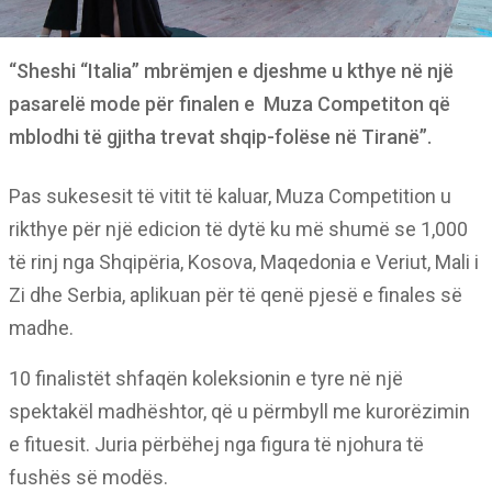
“Sheshi “Italia” mbrëmjen e djeshme u kthye në një
pasarelë mode për finalen e Muza Competiton që
mblodhi të gjitha trevat shqip-folëse në Tiranë”.
Pas sukesesit të vitit të kaluar, Muza Competition u
rikthye për një edicion të dytë ku më shumë se 1,000
të rinj nga Shqipëria, Kosova, Maqedonia e Veriut, Mali i
Zi dhe Serbia, aplikuan për të qenë pjesë e finales së
madhe.
10 finalistët shfaqën koleksionin e tyre në një
spektakël madhështor, që u përmbyll me kurorëzimin
e fituesit. Juria përbëhej nga figura të njohura të
fushës së modës.