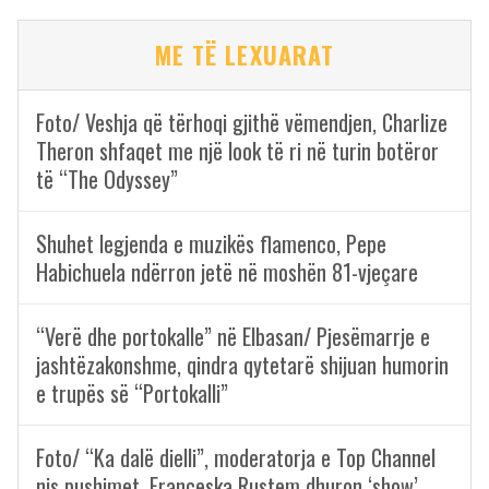
ME TË LEXUARAT
Foto/ Veshja që tërhoqi gjithë vëmendjen, Charlize
Theron shfaqet me një look të ri në turin botëror
të “The Odyssey”
Shuhet legjenda e muzikës flamenco, Pepe
Habichuela ndërron jetë në moshën 81-vjeçare
“Verë dhe portokalle” në Elbasan/ Pjesëmarrje e
jashtëzakonshme, qindra qytetarë shijuan humorin
e trupës së “Portokalli”
Foto/ “Ka dalë dielli”, moderatorja e Top Channel
nis pushimet, Françeska Rustem dhuron ‘show’