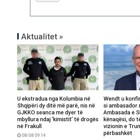
Aktualitet »
U ekstradua nga Kolumbia në
Wendt u konfi
Shqipëri dy ditë më parë, nis në
si ambasador n
GJKKO seanca me dyer të
Ambasada e S
mbyllura ndaj ‘kimistit’ të drogës
kënaqësi, do 
në Frakull
vizionin e Trum
përbashkët
08/08 09:14