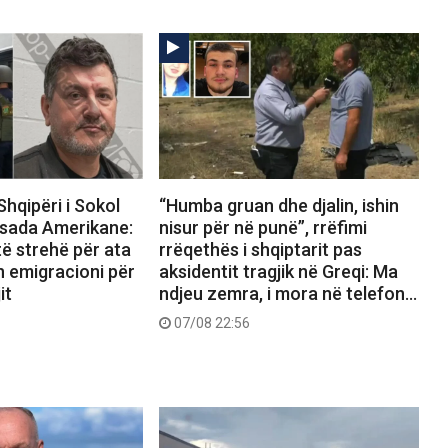
Shqipëri i Sokol
“Humba gruan dhe djalin, ishin
sada Amerikane:
nisur për në punë”, rrëfimi
ë strehë për ata
rrëqethës i shqiptarit pas
n emigracioni për
aksidentit tragjik në Greqi: Ma
it
ndjeu zemra, i mora në telefon…
07/08 22:56