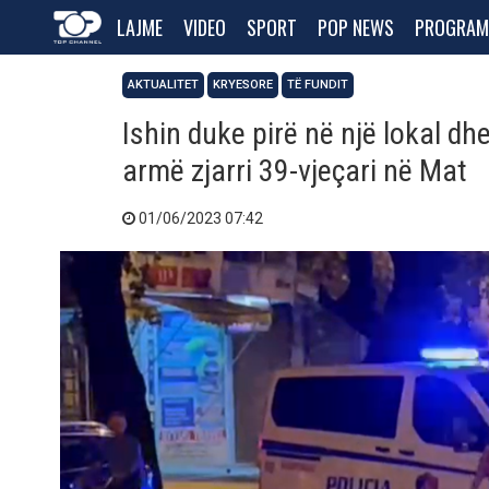
LAJME
VIDEO
SPORT
POP NEWS
PROGRAM
AKTUALITET
KRYESORE
TË FUNDIT
Ishin duke pirë në një lokal dh
armë zjarri 39-vjeçari në Mat
01/06/2023 07:42