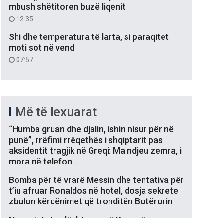
mbush shëtitoren buzë liqenit
12:35
Shi dhe temperatura të larta, si paraqitet
moti sot në vend
07:57
Më të lexuarat
“Humba gruan dhe djalin, ishin nisur për në
punë”, rrëfimi rrëqethës i shqiptarit pas
aksidentit tragjik në Greqi: Ma ndjeu zemra, i
mora në telefon…
Bomba për të vrarë Messin dhe tentativa për
t’iu afruar Ronaldos në hotel, dosja sekrete
zbulon kërcënimet që tronditën Botërorin