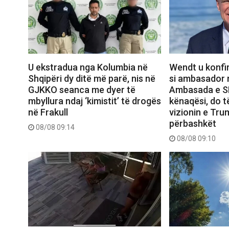
U ekstradua nga Kolumbia në
Wendt u konfi
Shqipëri dy ditë më parë, nis në
si ambasador n
GJKKO seanca me dyer të
Ambasada e S
mbyllura ndaj ‘kimistit’ të drogës
kënaqësi, do 
në Frakull
vizionin e Trum
përbashkët
08/08 09:14
08/08 09:10