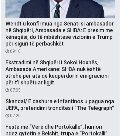
Wendt u konfirmua nga Senati si ambasador
në Shqipëri, Ambasada e SHBA: E presim me
kënaqësi, do të mbështesë vizionin e Trump
për siguri të përbashkët
09:10
Ekstradimi në Shqipëri i Sokol Hoxhës,
Ambasada Amerikane: SHBA nuk është
strehë për ata që keqpërdorin emigracioni
për t’i shpëtuar ligjit
07:05
Skandal/ E dashura e Infantinos u pagua nga
UEFA, pretendimi tronditës i “The Telegraph”
07:20
Festë me “Verë dhe Portokalle”, humori
ndez qytetin e Belshit, trupa e “Portokalli”