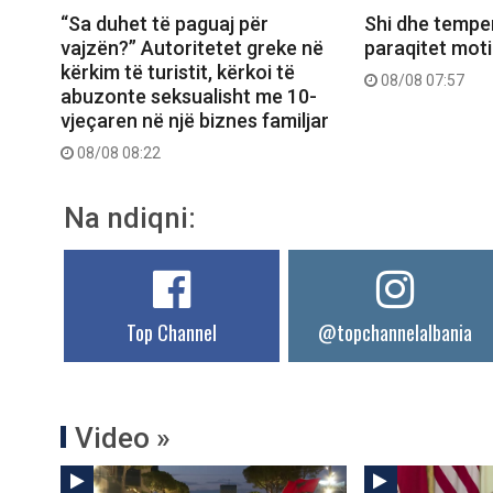
Shi dhe temper
“Sa duhet të paguaj për
paraqitet moti
vajzën?” Autoritetet greke në
kërkim të turistit, kërkoi të
08/08 07:57
abuzonte seksualisht me 10-
vjeçaren në një biznes familjar
08/08 08:22
Na ndiqni:
Top Channel
@topchannelalbania
Video »