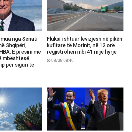
rmua nga Senati
Fluksi i shtuar lëvizjesh në pikën
ë Shqipëri,
kufitare të Morinit, në 12 orë
HBA: E presim me
regjistrohen mbi 41 mijë hyrje
të mbështesë
08/08 08:40
p për siguri të