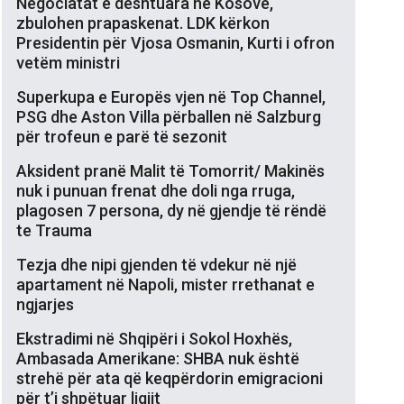
Negociatat e dështuara në Kosovë,
zbulohen prapaskenat. LDK kërkon
Presidentin për Vjosa Osmanin, Kurti i ofron
vetëm ministri
Superkupa e Europës vjen në Top Channel,
PSG dhe Aston Villa përballen në Salzburg
për trofeun e parë të sezonit
Aksident pranë Malit të Tomorrit/ Makinës
nuk i punuan frenat dhe doli nga rruga,
plagosen 7 persona, dy në gjendje të rëndë
te Trauma
Tezja dhe nipi gjenden të vdekur në një
apartament në Napoli, mister rrethanat e
ngjarjes
Ekstradimi në Shqipëri i Sokol Hoxhës,
Ambasada Amerikane: SHBA nuk është
strehë për ata që keqpërdorin emigracioni
për t’i shpëtuar ligjit