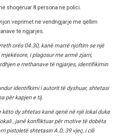
në shoqëruar 8 persona në polici.
vijon veprimet në vendngjarje me qëllim
anave të ngjarjes.
rreth orës 04.30, kanë marrë njoftim se një
 mjekësore, i plagosur me armë zjarri,
hjen e rrethanave të ngjarjes, identifikimin
ur identifkimi i autorit të dyshuar, shtetasi
a për kapjen e tij.
këto dy shtetas kanë qenë në një lokal duke
kali , janë konfliktuar për motive të dobëta
 pistoletë shtetasin A.D, 39 vjeç, i cili