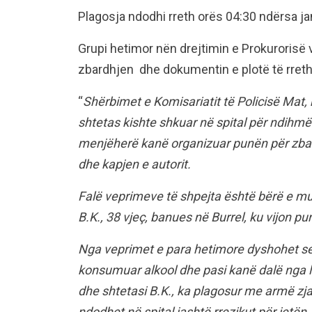
Plagosja ndodhi rreth orës 04:30 ndërsa ja
Grupi hetimor nën drejtimin e Prokurorisë 
zbardhjen dhe dokumentin e plotë të rreth
“
Shërbimet e Komisariatit të Policisë Mat, 
shtetas kishte shkuar në spital për ndihmë
menjëherë kanë organizuar punën për zbard
dhe kapjen e autorit.
Falë veprimeve të shpejta është bërë e mund
B.K., 38 vjeç, banues në Burrel, ku vijon pun
Nga veprimet e para hetimore dyshohet se 
konsumuar alkool dhe pasi kanë dalë nga lo
dhe shtetasi B.K., ka plagosur me armë zjarri
ndodhet në spital jashtë rrezikut për jetën.