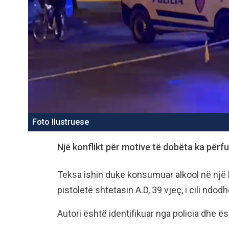
Foto Ilustruese
Një konflikt për motive të dobëta ka për
Teksa ishin duke konsumuar alkool në një lo
pistoletë shtetasin A.D, 39 vjeç, i cili ndodh
Autori është identifikuar nga policia dhe ë