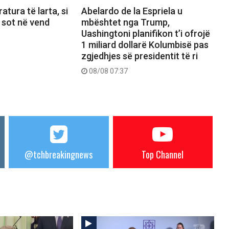
atura të larta, si
Abelardo de la Espriela u
 sot në vend
mbështet nga Trump,
Uashingtoni planifikon t’i ofrojë
1 miliard dollarë Kolumbisë pas
zgjedhjes së presidentit të ri
08/08 07:37
@tchbreakingnews
Top Channel