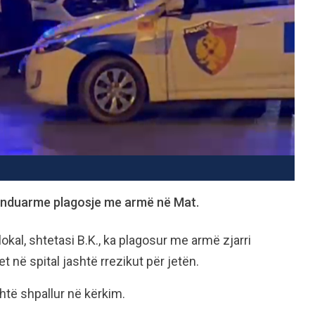
funduarme plagosje me armë në Mat.
kal, shtetasi B.K., ka plagosur me armë zjarri
et në spital jashtë rrezikut për jetën.
shtë shpallur në kërkim.