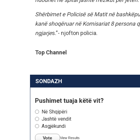
Shërbimet e Policisë së Matit në bashkëpu
kanë shoqëruar në Komisariat 8 persona që
ngjarje
s.”- njofton policia.
Top Channel
SONDAZH
Pushimet tuaja këtë vit?
Në Shqipëri
Jashtë vendit
Asgjëkundi
Vote
View Results