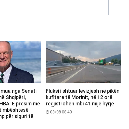
rmua nga Senati
Fluksi i shtuar lëvizjesh në pikën
ë Shqipëri,
kufitare të Morinit, në 12 orë
HBA: E presim me
regjistrohen mbi 41 mijë hyrje
të mbështesë
08/08 08:40
p për siguri të