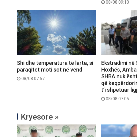
08/08 09:10
Shi dhe temperatura të larta, si
Ekstradimi në 
paraqitet moti sot në vend
Hoxhës, Amba
SHBA nuk ësht
08/08 07:57
që keqpërdori
t’i shpëtuar ligj
08/08 07:05
Kryesore »