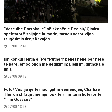
“Verë dhe Portokalle” në skenën e Peqinit/ Qindra
spektatorë shijojnë humorin, turneu veror vijon
rrugëtimin drejt Kavajës
08/08 12:41
Ish konkurrentja e “Për’Puthen” bëhet nënë për herë
të parë, emocionon me dedikimin: Dielli im, gjithçka e
imja
08/08 09:18
Foto/ Veshja që tërhoqi gjithë vëmendjen, Charlize
Theron shfaqet me një look të ri në turin botëror të
“The Odyssey”
07/08 13:58