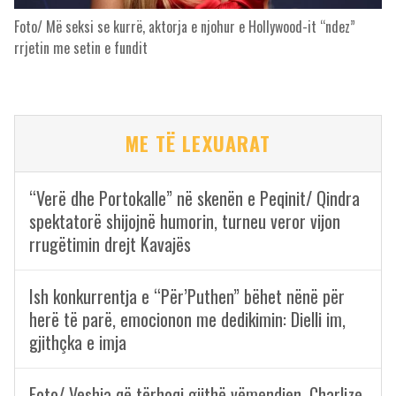
Foto/ Më seksi se kurrë, aktorja e njohur e Hollywood-it “ndez”
rrjetin me setin e fundit
ME TË LEXUARAT
“Verë dhe Portokalle” në skenën e Peqinit/ Qindra
spektatorë shijojnë humorin, turneu veror vijon
rrugëtimin drejt Kavajës
Ish konkurrentja e “Për’Puthen” bëhet nënë për
herë të parë, emocionon me dedikimin: Dielli im,
gjithçka e imja
Foto/ Veshja që tërhoqi gjithë vëmendjen, Charlize