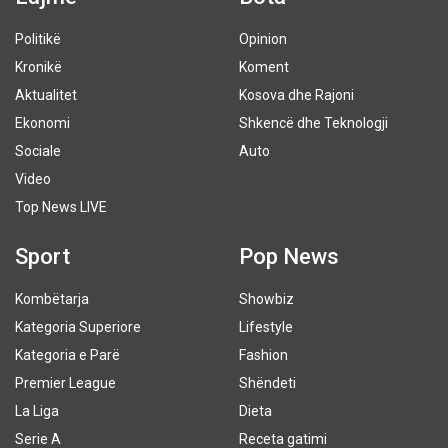
Politikë
Opinion
Kronikë
Koment
Aktualitet
Kosova dhe Rajoni
Ekonomi
Shkencë dhe Teknologji
Sociale
Auto
Video
Top News LIVE
Sport
Pop News
Kombëtarja
Showbiz
Kategoria Superiore
Lifestyle
Kategoria e Parë
Fashion
Premier League
Shëndeti
La Liga
Dieta
Serie A
Receta gatimi