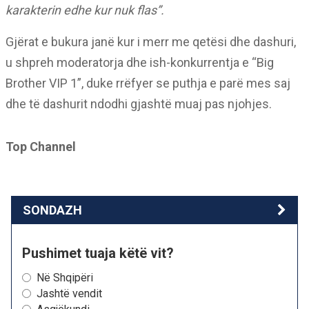
karakterin edhe kur nuk flas”.
Gjërat e bukura janë kur i merr me qetësi dhe dashuri,
u shpreh moderatorja dhe ish-konkurrentja e “Big
Brother VIP 1”, duke rrëfyer se puthja e parë mes saj
dhe të dashurit ndodhi gjashtë muaj pas njohjes.
Top Channel
SONDAZH
Pushimet tuaja këtë vit?
Në Shqipëri
Jashtë vendit