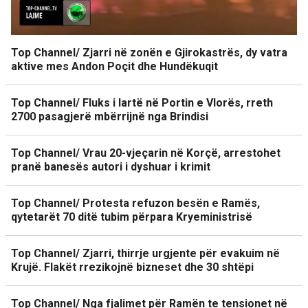
Top Channel/ Zjarri në zonën e Gjirokastrës, dy vatra
aktive mes Andon Poçit dhe Hundëkuqit
Top Channel/ Fluks i lartë në Portin e Vlorës, rreth
2700 pasagjerë mbërrijnë nga Brindisi
Top Channel/ Vrau 20-vjeçarin në Korçë, arrestohet
pranë banesës autori i dyshuar i krimit
Top Channel/ Protesta refuzon besën e Ramës,
qytetarët 70 ditë tubim përpara Kryeministrisë
Top Channel/ Zjarri, thirrje urgjente për evakuim në
Krujë. Flakët rrezikojnë bizneset dhe 30 shtëpi
Top Channel/ Nga fjalimet për Ramën te tensionet në