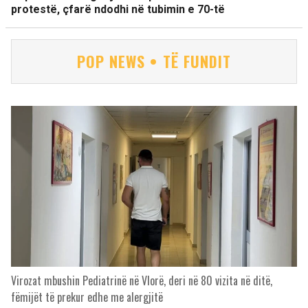
protestë, çfarë ndodhi në tubimin e 70-të
POP NEWS • TË FUNDIT
Virozat mbushin Pediatrinë në Vlorë, deri në 80 vizita në ditë,
fëmijët të prekur edhe me alergjitë