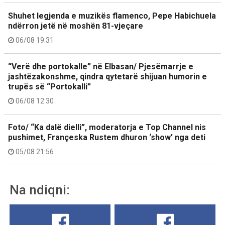
Shuhet legjenda e muzikës flamenco, Pepe Habichuela
ndërron jetë në moshën 81-vjeçare
06/08 19:31
“Verë dhe portokalle” në Elbasan/ Pjesëmarrje e
jashtëzakonshme, qindra qytetarë shijuan humorin e
trupës së “Portokalli”
06/08 12:30
Foto/ “Ka dalë dielli”, moderatorja e Top Channel nis
pushimet, Françeska Rustem dhuron ‘show’ nga deti
05/08 21:56
Na ndiqni: