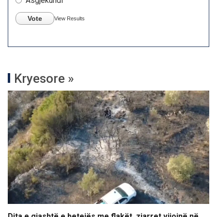
Asgjëkundi
Vote
View Results
Kryesore »
Dita e gjashtë e betejës me flakët, zjarret vijojnë në