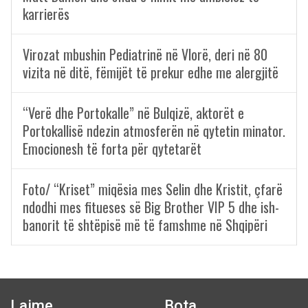
karrierës
Virozat mbushin Pediatrinë në Vlorë, deri në 80
vizita në ditë, fëmijët të prekur edhe me alergjitë
“Verë dhe Portokalle” në Bulqizë, aktorët e
Portokallisë ndezin atmosferën në qytetin minator.
Emocionesh të forta për qytetarët
Foto/ “Kriset” miqësia mes Selin dhe Kristit, çfarë
ndodhi mes fitueses së Big Brother VIP 5 dhe ish-
banorit të shtëpisë më të famshme në Shqipëri
Lajme
Bota