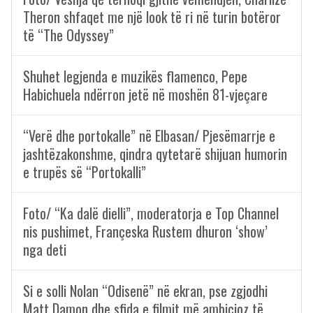
Theron shfaqet me një look të ri në turin botëror
të “The Odyssey”
Shuhet legjenda e muzikës flamenco, Pepe
Habichuela ndërron jetë në moshën 81-vjeçare
“Verë dhe portokalle” në Elbasan/ Pjesëmarrje e
jashtëzakonshme, qindra qytetarë shijuan humorin
e trupës së “Portokalli”
Foto/ “Ka dalë dielli”, moderatorja e Top Channel
nis pushimet, Françeska Rustem dhuron ‘show’
nga deti
Si e solli Nolan “Odisenë” në ekran, pse zgjodhi
Matt Damon dhe sfida e filmit më ambicioz të