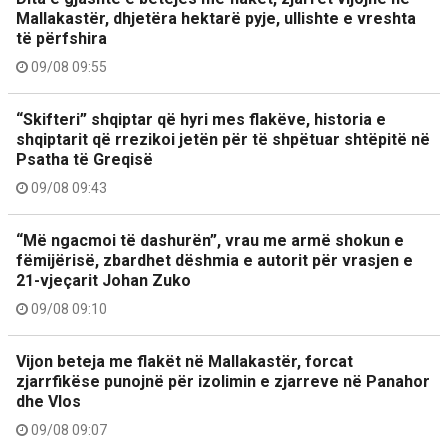
Mallakastër, dhjetëra hektarë pyje, ullishte e vreshta
të përfshira
09/08 09:55
“Skifteri” shqiptar që hyri mes flakëve, historia e
shqiptarit që rrezikoi jetën për të shpëtuar shtëpitë në
Psatha të Greqisë
09/08 09:43
“Më ngacmoi të dashurën”, vrau me armë shokun e
fëmijërisë, zbardhet dëshmia e autorit për vrasjen e
21-vjeçarit Johan Zuko
09/08 09:10
Vijon beteja me flakët në Mallakastër, forcat
zjarrfikëse punojnë për izolimin e zjarreve në Panahor
dhe Vlos
09/08 09:07