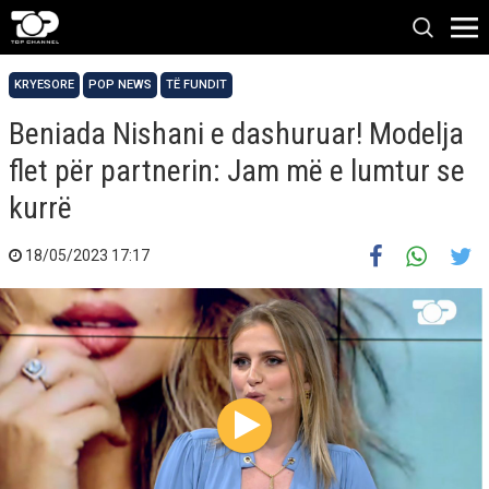
KRYESORE
POP NEWS
TË FUNDIT
Beniada Nishani e dashuruar! Modelja
flet për partnerin: Jam më e lumtur se
kurrë
18/05/2023 17:17