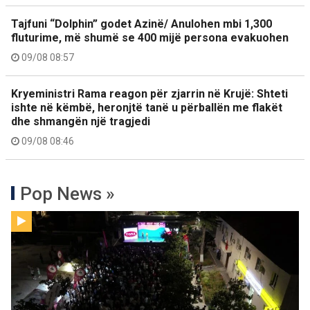
Tajfuni “Dolphin” godet Azinë/ Anulohen mbi 1,300
fluturime, më shumë se 400 mijë persona evakuohen
09/08 08:57
Kryeministri Rama reagon për zjarrin në Krujë: Shteti
ishte në këmbë, heronjtë tanë u përballën me flakët
dhe shmangën një tragjedi
09/08 08:46
Pop News »