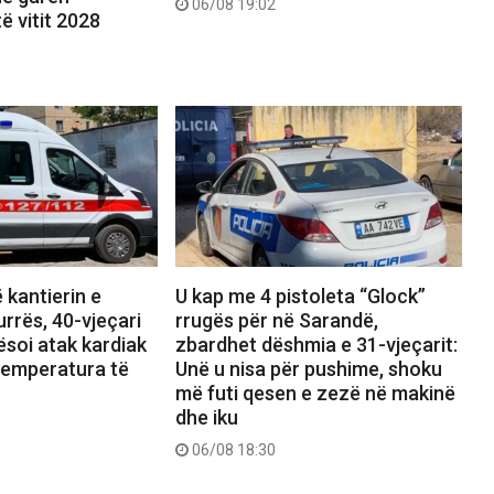
06/08 19:02
ë vitit 2028
 kantierin e
U kap me 4 pistoleta “Glock”
urrës, 40-vjeçari
rrugës për në Sarandë,
soi atak kardiak
zbardhet dëshmia e 31-vjeçarit:
temperatura të
Unë u nisa për pushime, shoku
më futi qesen e zezë në makinë
dhe iku
06/08 18:30