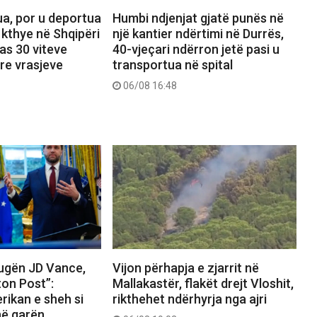
ua, por u deportua
Humbi ndjenjat gjatë punës në
 kthye në Shqipëri
një kantier ndërtimi në Durrës,
as 30 viteve
40-vjeçari ndërron jetë pasi u
 tre vrasjeve
transportua në spital
06/08 16:48
rugën JD Vance,
Vijon përhapja e zjarrit në
on Post”:
Mallakastër, flakët drejt Vloshit,
rikan e sheh si
rikthehet ndërhyrja nga ajri
 në garën