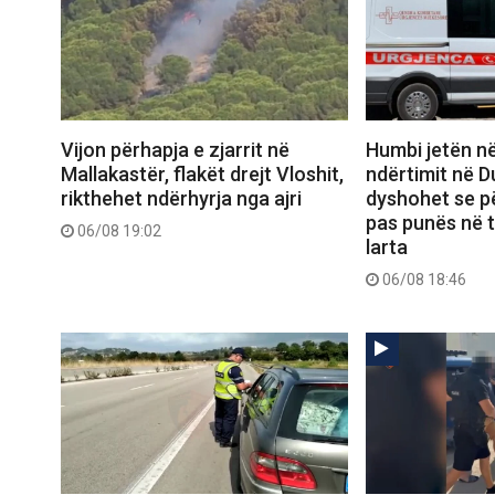
Vijon përhapja e zjarrit në
Humbi jetën në
Mallakastër, flakët drejt Vloshit,
ndërtimit në D
rikthehet ndërhyrja nga ajri
dyshohet se pë
pas punës në 
06/08 19:02
larta
06/08 18:46