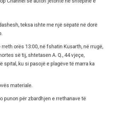
op Channel se autori jetonte në shtëpinë e
adashesh, teksa ishte me një sëpatë në dorë
p.
reth orës 13:00, në fshatin Kusarth, në rrugë,
tes së tij, shtetasen A. Q., 44 vjeçe,
 spital, ku si pasojë e plagëve të marra ka
ovës materiale.
 po punon për zbardhjen e rrethanave të