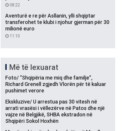
08:22
Aventurë e re për Asllanin, ylli shqiptar
transferohet te klubi i njohur gjerman për 30
milionë euro
11:10
Më të lexuarat
Foto/ “Shqipëria me miq dhe familje”,
Richard Grenell zgjedh Vlorën për të kaluar
pushimet verore
Ekskluzive/ U arrestua pas 30 vitesh në
arrati vrasësi i vëllezërve në Patos dhe një
vajze në Belgjikë, SHBA ekstradon në
Shqipëri Sokol Hoxhën