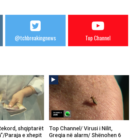
@tchbreakingnews
Top Channel
ekord, shqiptarët
Top Channel/ Virusi i Nilit,
h”/Paraja e xhepit
Greqia në alarm/ Shënohen 6