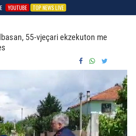
E
YOUTUBE
TOP NEWS LIVE
Elbasan, 55-vjeçari ekzekuton me
es