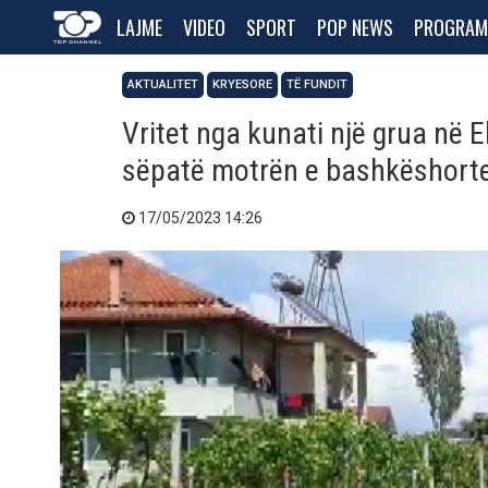
LAJME
VIDEO
SPORT
POP NEWS
PROGRAM
AKTUALITET
KRYESORE
TË FUNDIT
Vritet nga kunati një grua në 
sëpatë motrën e bashkëshort
17/05/2023 14:26