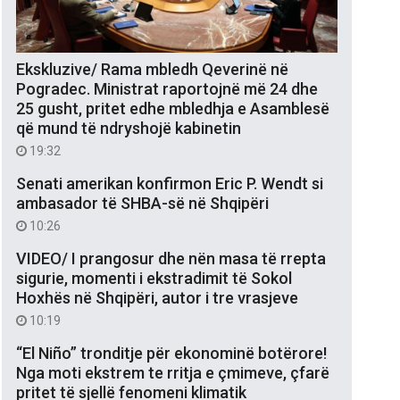
Ekskluzive/ Rama mbledh Qeverinë në
Pogradec. Ministrat raportojnë më 24 dhe
25 gusht, pritet edhe mbledhja e Asamblesë
që mund të ndryshojë kabinetin
19:32
Senati amerikan konfirmon Eric P. Wendt si
ambasador të SHBA-së në Shqipëri
10:26
VIDEO/ I prangosur dhe nën masa të rrepta
sigurie, momenti i ekstradimit të Sokol
Hoxhës në Shqipëri, autor i tre vrasjeve
10:19
“El Niño” tronditje për ekonominë botërore!
Nga moti ekstrem te rritja e çmimeve, çfarë
pritet të sjellë fenomeni klimatik