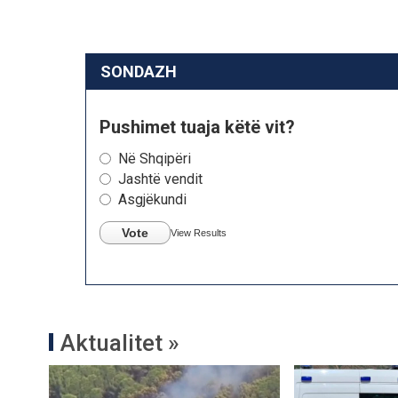
SONDAZH
Pushimet tuaja këtë vit?
Në Shqipëri
Jashtë vendit
Asgjëkundi
Vote
View Results
Aktualitet »