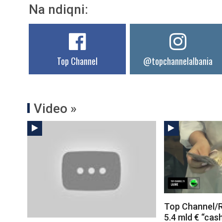
Na ndiqni:
Top Channel
@topchannelalbania
Video »
Top Channel/R
5.4 mld € “cas