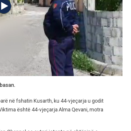
lbasan.
rë në fshatin Kusarth, ku 44-vjeçarja u godit
. Viktima është 44-vjeçarja Alma Qevani, motra