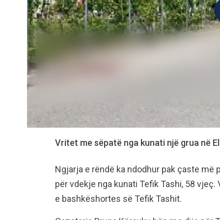
Vritet me sëpatë nga kunati një grua në E
Ngjarja e rëndë ka ndodhur pak çaste më pa
për vdekje nga kunati Tefik Tashi, 58 vjeç
e bashkëshortes së Tefik Tashit.