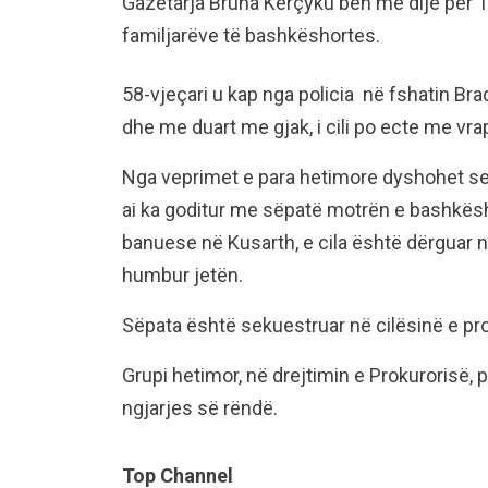
Gazetarja Bruna Kërçyku bën me dije për T
familjarëve të bashkëshortes.
58-vjeçari u kap nga policia në fshatin Br
dhe me duart me gjak, i cili po ecte me vra
Nga veprimet e para hetimore dyshohet se r
ai ka goditur me sëpatë motrën e bashkëshor
banuese në Kusarth, e cila është dërguar në
humbur jetën.
Sëpata është sekuestruar në cilësinë e pr
Grupi hetimor, në drejtimin e Prokurorisë,
ngjarjes së rëndë.
Top Channel