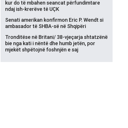
kur do të mbahen seancat përfundimtare
ndaj ish-krerëve të UÇK
Senati amerikan konfirmon Eric P. Wendt si
ambasador të SHBA-së në Shqipëri
Tronditëse në Britani/ 38-vjeçarja shtatzënë
bie nga kati i nëntë dhe humb jetën, por
mjekët shpëtojnë foshnjën e saj