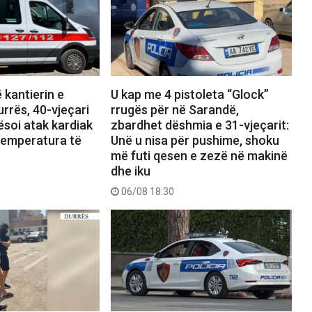
 kantierin e
U kap me 4 pistoleta “Glock”
urrës, 40-vjeçari
rrugës për në Sarandë,
soi atak kardiak
zbardhet dëshmia e 31-vjeçarit:
temperatura të
Unë u nisa për pushime, shoku
më futi qesen e zezë në makinë
dhe iku
06/08 18:30