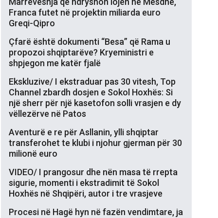
Marrëveshja që ndryshon lojën në Mesdhe,
Franca futet në projektin miliarda euro
Greqi-Qipro
Çfarë është dokumenti “Besa” që Rama u
propozoi shqiptarëve? Kryeministri e
shpjegon me katër fjalë
Ekskluzive/ I ekstraduar pas 30 vitesh, Top
Channel zbardh dosjen e Sokol Hoxhës: Si
një sherr për një kasetofon solli vrasjen e dy
vëllezërve në Patos
Aventurë e re për Asllanin, ylli shqiptar
transferohet te klubi i njohur gjerman për 30
milionë euro
VIDEO/ I prangosur dhe nën masa të rrepta
sigurie, momenti i ekstradimit të Sokol
Hoxhës në Shqipëri, autor i tre vrasjeve
Procesi në Hagë hyn në fazën vendimtare, ja