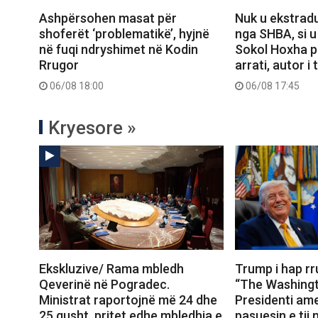
Nuk u ekstrad
Ashpërsohen masat për
nga SHBA, si u
shoferët ‘problematikë’, hyjnë
Sokol Hoxha p
në fuqi ndryshimet në Kodin
arrati, autor i
Rrugor
06/08 17:45
06/08 18:00
Kryesore »
Ekskluzive/ Rama mbledh
Trump i hap r
Qeverinë në Pogradec.
“The Washingt
Ministrat raportojnë më 24 dhe
Presidenti ame
25 gusht, pritet edhe mbledhja e
pasuesin e tij