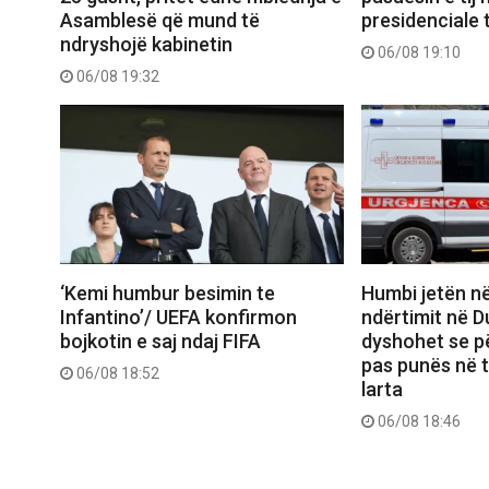
Asamblesë që mund të
presidenciale t
ndryshojë kabinetin
06/08 19:10
06/08 19:32
‘Kemi humbur besimin te
Humbi jetën në
Infantino’/ UEFA konfirmon
ndërtimit në D
bojkotin e saj ndaj FIFA
dyshohet se pë
pas punës në 
06/08 18:52
larta
06/08 18:46