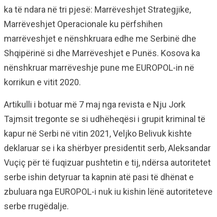
ka të ndara në tri pjesë: Marrëveshjet Strategjike,
Marrëveshjet Operacionale ku përfshihen
marrëveshjet e nënshkruara edhe me Serbinë dhe
Shqipërinë si dhe Marrëveshjet e Punës. Kosova ka
nënshkruar marrëveshje pune me EUROPOL-in në
korrikun e vitit 2020.
Artikulli i botuar më 7 maj nga revista e Nju Jork
Tajmsit tregonte se si udhëheqësi i grupit kriminal të
kapur në Serbi në vitin 2021, Veljko Belivuk kishte
deklaruar se i ka shërbyer presidentit serb, Aleksandar
Vuçiç për të fuqizuar pushtetin e tij, ndërsa autoritetet
serbe ishin detyruar ta kapnin atë pasi të dhënat e
zbuluara nga EUROPOL-i nuk iu kishin lënë autoriteteve
serbe rrugëdalje.