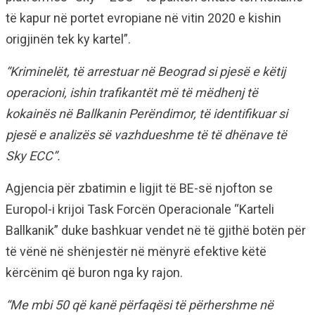
të kapur në portet evropiane në vitin 2020 e kishin
origjinën tek ky kartel”.
“Kriminelët, të arrestuar në Beograd si pjesë e këtij
operacioni, ishin trafikantët më të mëdhenj të
kokainës në Ballkanin Perëndimor, të identifikuar si
pjesë e analizës së vazhdueshme të të dhënave të
Sky ECC”.
Agjencia për zbatimin e ligjit të BE-së njofton se
Europol-i krijoi Task Forcën Operacionale “Karteli
Ballkanik” duke bashkuar vendet në të gjithë botën për
të vënë në shënjestër në mënyrë efektive këtë
kërcënim që buron nga ky rajon.
“Me mbi 50 që kanë përfaqësi të përhershme në