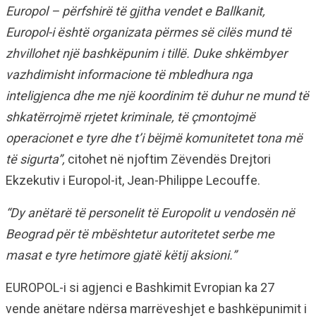
Europol – përfshirë të gjitha vendet e Ballkanit,
Europol-i është organizata përmes së cilës mund të
zhvillohet një bashkëpunim i tillë. Duke shkëmbyer
vazhdimisht informacione të mbledhura nga
inteligjenca dhe me një koordinim të duhur ne mund të
shkatërrojmë rrjetet kriminale, të çmontojmë
operacionet e tyre dhe t’i bëjmë komunitetet tona më
të sigurta”,
citohet në njoftim Zëvendës Drejtori
Ekzekutiv i Europol-it, Jean-Philippe Lecouffe.
“Dy anëtarë të personelit të Europolit u vendosën në
Beograd për të mbështetur autoritetet serbe me
masat e tyre hetimore gjatë këtij aksioni.”
EUROPOL-i si agjenci e Bashkimit Evropian ka 27
vende anëtare ndërsa marrëveshjet e bashkëpunimit i