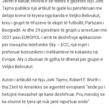
Javën e kaluar, revista e së dielës e gazetës Nju Jork
Tajms publikoi një artikull të gjatë ku përshkruan me
detaje krime të kryera nga banda e Veljko Belivukut,
kreu i grupit të tifozëve të ekipit të futbollit, Partizani i
Beogradit. Ai dhe 29 pjesëtarë të grupit u arrestuan më
2021 pasi EUROPOL-i arriti të deshifrojë aplikacionin
për mesazhe telefonike Sky – ECC, një mjet i
preferuar komunikimi i trafikantëve të kokainës në
Evropë. Aty u zbuluan të gjitha të dhënat për grupin e
Veljko Belivukut.
Autori i artikullit në Nju Jork Tajms, Robert F. Worth i
tha Zërit të Amerikës se agjentët evropianë “ende po i
hetojnë mesazhet që kanë deshifruar. Pra, mendoj se
ka shumë të tjera që nuk janë raportuar ende”.