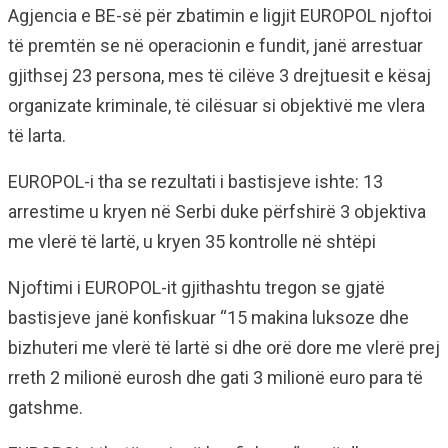
Agjencia e BE-së për zbatimin e ligjit EUROPOL njoftoi
të premtën se në operacionin e fundit, janë arrestuar
gjithsej 23 persona, mes të cilëve 3 drejtuesit e kësaj
organizate kriminale, të cilësuar si objektivë me vlera
të larta.
EUROPOL-i tha se rezultati i bastisjeve ishte: 13
arrestime u kryen në Serbi duke përfshirë 3 objektiva
me vlerë të lartë, u kryen 35 kontrolle në shtëpi
Njoftimi i EUROPOL-it gjithashtu tregon se gjatë
bastisjeve janë konfiskuar “15 makina luksoze dhe
bizhuteri me vlerë të lartë si dhe orë dore me vlerë prej
rreth 2 milionë eurosh dhe gati 3 milionë euro para të
gatshme.