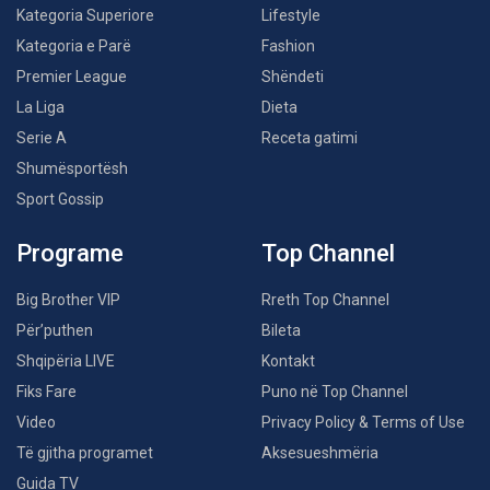
Kategoria Superiore
Lifestyle
Kategoria e Parë
Fashion
Premier League
Shëndeti
La Liga
Dieta
Serie A
Receta gatimi
Shumësportësh
Sport Gossip
Programe
Top Channel
Big Brother VIP
Rreth Top Channel
Për’puthen
Bileta
Shqipëria LIVE
Kontakt
Fiks Fare
Puno në Top Channel
Video
Privacy Policy & Terms of Use
Të gjitha programet
Aksesueshmëria
Guida TV