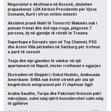
Negociatat e dështuara në Kosovë, zbulohen
prapaskenat. LDK kërkon Presidentin për Vjosa
Osmanin, Kurti i ofron vetëm ministri
Aksident pranë Malit të Tomorrit/ Makinës nuk i
punuan frenat dhe doli nga rruga, plagosen 7
persona, dy në gjendje të rëndë te Trauma
Superkupa e Europës vjen në Top Channel, PSG
dhe Aston Villa përballen në Salzburg për trofeun
e parë të sezonit
Tezja dhe nipi gjenden të vdekur në një
apartament në Napoli, mister rrethanat e ngjarjes
Ekstradimi në Shqipëri i Sokol Hoxhës, Ambasada
Amerikane: SHBA nuk është strehë për ata që
keqpërdorin emigracioni për t’i shpëtuar ligjit
Arabia Saudite, Turqia dhe Pakistani firmosin pakt
mbrojtjeje, sulmi ndaj njërit konsiderohet sulm ndaj
të gjithëve