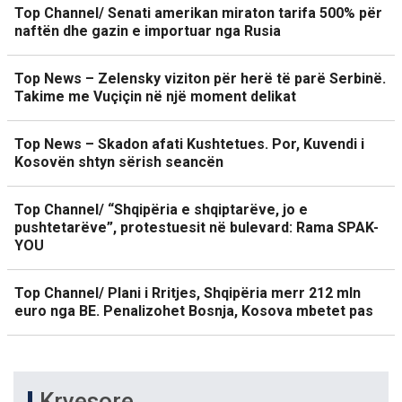
Top Channel/ Senati amerikan miraton tarifa 500% për
naftën dhe gazin e importuar nga Rusia
Top News – Zelensky viziton për herë të parë Serbinë.
Takime me Vuçiçin në një moment delikat
Top News – Skadon afati Kushtetues. Por, Kuvendi i
Kosovën shtyn sërish seancën
Top Channel/ “Shqipëria e shqiptarëve, jo e
pushtetarëve”, protestuesit në bulevard: Rama SPAK-
YOU
Top Channel/ Plani i Rritjes, Shqipëria merr 212 mln
euro nga BE. Penalizohet Bosnja, Kosova mbetet pas
Kryesore