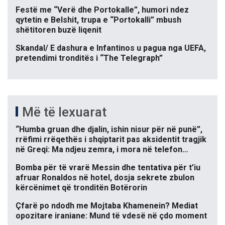
Festë me “Verë dhe Portokalle”, humori ndez
qytetin e Belshit, trupa e “Portokalli” mbush
shëtitoren buzë liqenit
Skandal/ E dashura e Infantinos u pagua nga UEFA,
pretendimi tronditës i “The Telegraph”
Më të lexuarat
“Humba gruan dhe djalin, ishin nisur për në punë”,
rrëfimi rrëqethës i shqiptarit pas aksidentit tragjik
në Greqi: Ma ndjeu zemra, i mora në telefon…
Bomba për të vrarë Messin dhe tentativa për t’iu
afruar Ronaldos në hotel, dosja sekrete zbulon
kërcënimet që tronditën Botërorin
Çfarë po ndodh me Mojtaba Khamenein? Mediat
opozitare iraniane: Mund të vdesë në çdo moment