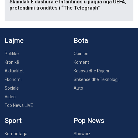
Skandal/ E dashura e Infantinos u pagua nga UEFA,
pretendimi tronditës i “The Telegraph”
Lajme
Bota
Politikë
Opinion
Kronikë
Koment
Aktualitet
Kosova dhe Rajoni
Ekonomi
Shkencë dhe Teknologji
Sociale
Auto
Video
Top News LIVE
Sport
Pop News
Kombëtarja
Showbiz