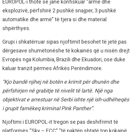
EUROPOL-i thotë se janë konfiskuar “armë dhe
eksplozivë, përfshirë 2 pushkë snajper, 3 pushkë
automatike dhe armë” të tjera si dhe material
shpërthyes.
Grupi i shkatërruar sipas njoftimit besohet të jetë pas
dërgesave shumëtonëshe të kokainës që u nisën drejt
Evropës nga Kolumbia, Brazili dhe Ekuadori, ose duke
kaluar tranzit përmes Afrikës Perëndimore.
“Kjo bandë njihej në botën e krimit për dhunën dhe
përfshirjen në grabitje të nivelit të lartë. Një nga
objektivat e arrestuar në Serbi ishte një ish-udhëheqës
i grupit famëkeq kriminal Pink Panther”.
Njoftimi i EUROPOL-it tregon se pas deshifrimit të
platformës “Sky – ECC” “të paktën shtatë ton kokainë