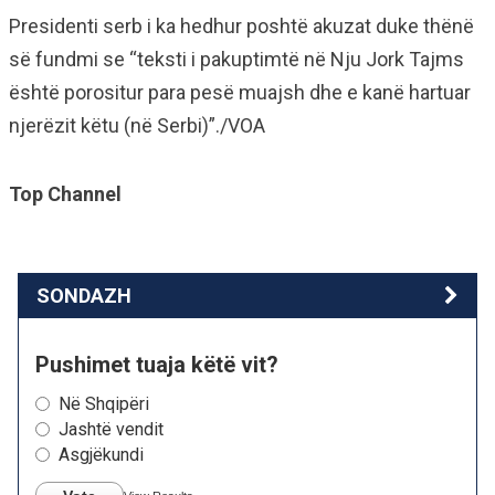
Presidenti serb i ka hedhur poshtë akuzat duke thënë
së fundmi se “teksti i pakuptimtë në Nju Jork Tajms
është porositur para pesë muajsh dhe e kanë hartuar
njerëzit këtu (në Serbi)”./VOA
Top Channel
SONDAZH
Pushimet tuaja këtë vit?
Në Shqipëri
Jashtë vendit
Asgjëkundi